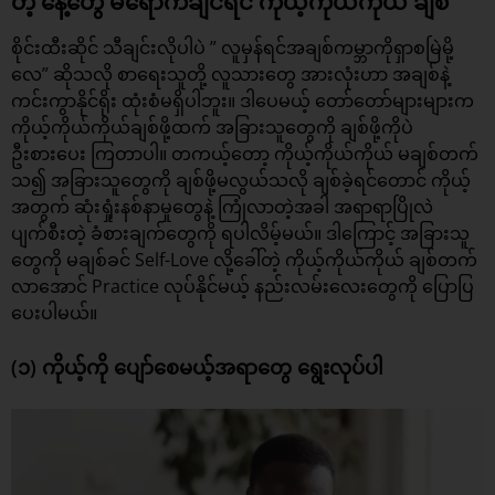
တဲ့ နေ့တွေ မရောက်ချင်ရင် ကိုယ့်ကိုယ်ကိုယ် ချစ်
စိုင်းထီးဆိုင် သီချင်းလိုပါပဲ ” လူမှန်ရင်အချစ်ကမ္ဘာကိုရှာစမြဲမို့
လေ” ဆိုသလို စာရေးသူတို့ လူသားတွေ အားလုံးဟာ အချစ်နဲ့
ကင်းကွာနိုင်ရိုး ထုံးစံမရှိပါဘူး။ ဒါပေမယ့် တော်တော်များများက
ကိုယ့်ကိုယ်ကိုယ်ချစ်ဖို့ထက် အခြားသူတွေကို ချစ်ဖို့ကိုပဲ
ဦးစားပေး ကြတာပါ။ တကယ့်တော့ ကိုယ့်ကိုယ်ကိုယ် မချစ်တက်
သ၍ အခြားသူတွေကို ချစ်ဖို့မလွယ်သလို ချစ်ခဲ့ရင်တောင် ကိုယ့်
အတွက် ဆုံးရှုံးနစ်နာမှုတွေနဲ့ ကြုံလာတဲ့အခါ အရာရာပြိုလဲ
ပျက်စီးတဲ့ ခံစားချက်တွေကို ရပါလိမ့်မယ်။ ဒါကြောင့် အခြားသူ
တွေကို
မချစ်ခင်
Self-Love လို့ခေါ်တဲ့ ကိုယ့်ကိုယ်ကိုယ် ချစ်တက်
လာအောင် Practice လုပ်နိုင်မယ့် နည်းလမ်းလေးတွေကို ပြောပြ
ပေးပါမယ်။
(၁) ကိုယ့်ကို ပျော်စေမယ့်အရာတွေ ရွေးလုပ်ပါ