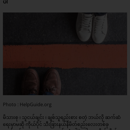
ပါ
Photo : HelpGuide.org
မိသားစု ၊ သူငယ်ချင်း ၊ ချစ်သူရည်းစား စတဲ့ ဘယ်လို ဆက်ဆံ
ရေးမှာမဆို ကိုယ်ပိုင် သီးခြားနယ်နိမိတ်စည်းလေးတစ်ခု