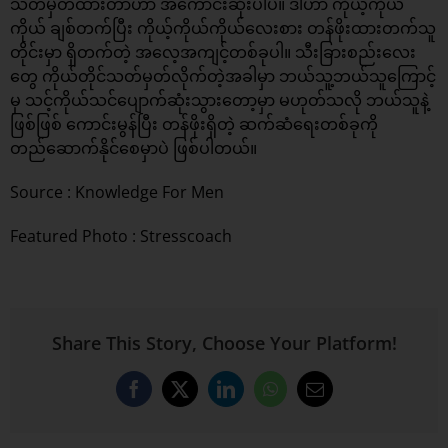
သတ်မှတ်ထားတာဟာ အကောင်းဆုံးပါပဲ။ ဒါဟာ ကိုယ့်ကိုယ်
ကိုယ် ချစ်တက်ပြီး ကိုယ့်ကိုယ်ကိုယ်လေးစား တန်ဖိုးထားတက်သူ
တိုင်းမှာ ရှိတက်တဲ့ အလေ့အကျင့်တစ်ခုပါ။ သီးခြားစည်းလေး
တွေ ကိုယ်တိုင်သတ်မှတ်လိုက်တဲ့အခါမှာ ဘယ်သူ့ဘယ်သူကြောင့်
မှ သင့်ကိုယ်သင်ပျောက်ဆုံးသွားတော့မှာ မဟုတ်သလို ဘယ်သူနဲ့
ဖြစ်ဖြစ် ကောင်းမွန်ပြီး တန်ဖိုးရှိတဲ့ ဆက်ဆံရေးတစ်ခုကို
တည်ဆောက်နိုင်စေမှာပဲ ဖြစ်ပါတယ်။
Source :
Knowledge For Men
Featured Photo : Stresscoach
Share This Story, Choose Your Platform!
Facebook
X
LinkedIn
WhatsApp
Email