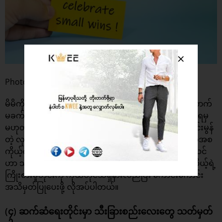
Photo : TimeWellScheduled
မိမိကိုယ့်ကိုယ် အသိမှတ်ပြု ဂုဏ်ယူပေးဖို့ဆိုတာ ထင်သလောက်
မခက်ပါဘူး။ ဘဝမှာ ကြီးကြီးမားမား အောင်မြင်မှုကြီးတွေ ရမှ
မဟုတ်ပါဘူး။ တစ်နေ့တာအတွင်းမှာ လုပ်ဆောင်ခဲ့တဲ့ ကောင်းမွန်
တဲ့ လုပ်ရပ်လေးတွေ ၊ သေးငယ်တဲ့ အောင်မြင်မှုလေးတွေကအစ
ကိုယ့်ကိုယ်ကိုယ် အသိမှတ်ပြု ဂုဏ်ယူတက်ဖို့ လိုပါတယ်။ သင်
ဟာ သင့်ကိုယ်သင် ချစ်တက်တဲ့ သူတစ်ယောက်ဖြစ်လာဖို့ ကိုယ့်ရဲ့
ကြိုးစားမှုတိုင်းကို ကိုယ်တိုင်သိရှိနားလည်ပြီး ကောင်းကောင်း
အသိမှတ်ပြုပေးဖို့ လိုအပ်ပါတယ်။
(၄) ဆက်ဆံရေးတိုင်းမှာ သီးခြားစည်းလေးတွေ သတ်မှတ်