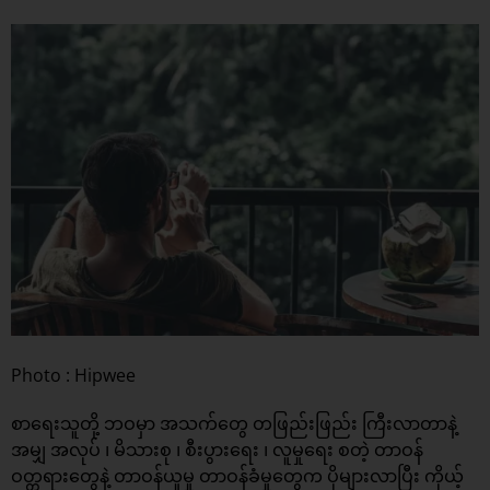
Photo : Hipwee
စာရေးသူတို့ ဘဝမှာ အသက်တွေ တဖြည်းဖြည်း ကြီးလာတာနဲ့
အမျှ အလုပ် ၊ မိသားစု ၊ စီးပွားရေး ၊ လူမှုရေး စတဲ့ တာဝန်
ဝတ္တရားတွေနဲ့ တာဝန်ယူမှု တာဝန်ခံမှုတွေက ပိုများလာပြီး ကိုယ့်