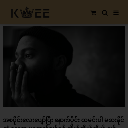
Skip
to
content
View
Larger
Image
အစပိုင်းလေးပျော်ပြီး နောက်ပိုင်း ထမင်းပါ မစားနိုင်