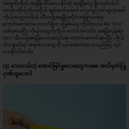
အတွက်ကိုယ် အချိန်သိပ်မပေးနိုင်တဲ့ အချိန်တွေ ရှိလာတက်ပါ
တယ်။ ကိုယ့်ကိုယ်ကိုယ် ချစ်တက်အောင် လေ့ကျင့်သင်ယူတဲ့အခါ
ကိုယ့်အတွက်ကိုယ် သီးသန့်အချိန်အပိုင်းအခြားတစ်ခု
ကောင်းကောင်းပေးတက်ဖို့က မဖြစ်မနေ လိုပါတယ်။ Me Time
တစ်ခုပေးပြီး ကိုယ့်အတွက်ကိုယ် ကောင်းကောင်း အချိန်ကုန်ဆုံး
တာ ၊ သီးသန့်အချိန်လေးအတွင်းမှာ ကောင်းကောင်းနားပြီး ကိုယ်
ဝါသနာပါတဲ့ အရာလေးတွေကို လုပ်ဆောင်တာ စသည်ဖြင့် လုပ်
ပေးနိုင်ပါတယ်။
(၃) သေးငယ်တဲ့ အောင်မြင်မှုလေးတွေကအစ အသိမှတ်ပြု
ဂုဏ်ယူပေးပါ