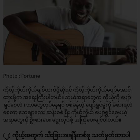
Photo : Fortune
ကိုယ့်ကိုယ်ကိုယ်ချစ်တက်ဖို့ဆိုရင် ကိုယ့်ကိုယ်ကိုယ်ပျော်အောင်
ထားဖို့က အရေးကြီးပါတယ်။ ဘယ်အရာတွေက ကိုယ့်ကို ပျော်
ရွှင်စေလဲ ၊ ဘာတွေလုပ်နေရင် စစ်မှန်တဲ့ ပျော်ရွှင်မှုကို ခံစားရလဲ
စေတာ သေချာလေး ဆန်းစစ်ပြီး ကိုယ့်ကိုယ် ပျော်ရွှင်စေမယ့်
အရာတွေကို ဦးစားပေး ရွေးလုပ်ဖို့ အကြံပေးချင်ပါတယ်။
(၂) ကိုယ့်အတွက် သီးခြားအချိန်တစ်ခု သတ်မှတ်ထားပါ