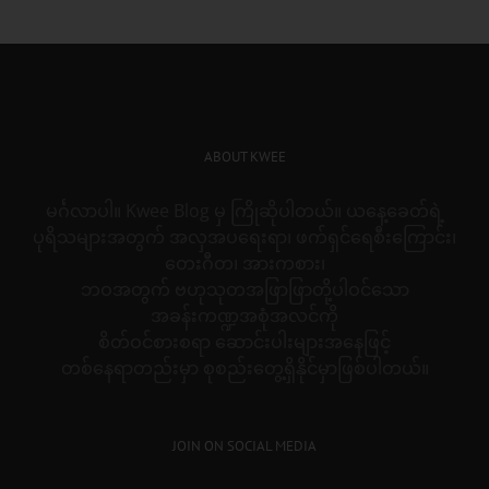
ABOUT KWEE
မင်္ဂလာပါ။ Kwee Blog မှ ကြိုဆိုပါတယ်။ ယနေ့ခေတ်ရဲ့
ပုရိသများအတွက် အလှအပရေးရာ၊ ဖက်ရှင်ရေစီးကြောင်း၊
တေးဂီတ၊ အားကစား၊
ဘဝအတွက် ဗဟုသုတအဖြာဖြာတို့ပါဝင်သော
အခန်းကဏ္ဍအစုံအလင်ကို
စိတ်ဝင်စားစရာ ဆောင်းပါးများအနေဖြင့်
တစ်နေရာတည်းမှာ စုစည်းတွေ့ရှိနိုင်မှာဖြစ်ပါတယ်။
JOIN ON SOCIAL MEDIA