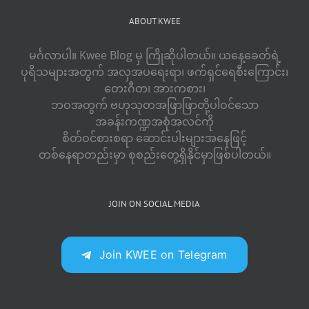
ABOUT KWEE
မင်္ဂလာပါ။ Kwee Blog မှ ကြိုဆိုပါတယ်။ ယနေ့ခေတ်ရဲ့
ပုရိသများအတွက် အလှအပရေးရာ၊ ဖက်ရှင်ရေစီးကြောင်း၊
တေးဂီတ၊ အားကစား၊
ဘဝအတွက် ဗဟုသုတအဖြာဖြာတို့ပါဝင်သော
အခန်းကဏ္ဍအစုံအလင်ကို
စိတ်ဝင်စားစရာ ဆောင်းပါးများအနေဖြင့်
တစ်နေရာတည်းမှာ စုစည်းတွေ့ရှိနိုင်မှာဖြစ်ပါတယ်။
JOIN ON SOCIAL MEDIA
Join KWEE on Telegram