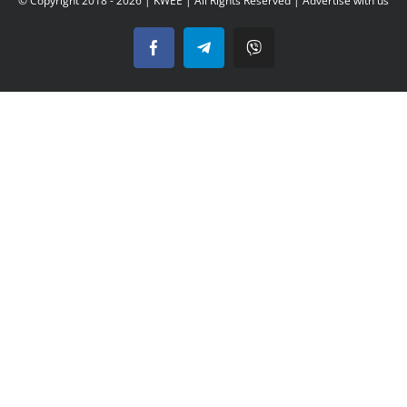
© Copyright 2018 -
2026 |
KWEE
| All Rights Reserved |
Advertise with us
Facebook
Telegram
Viber