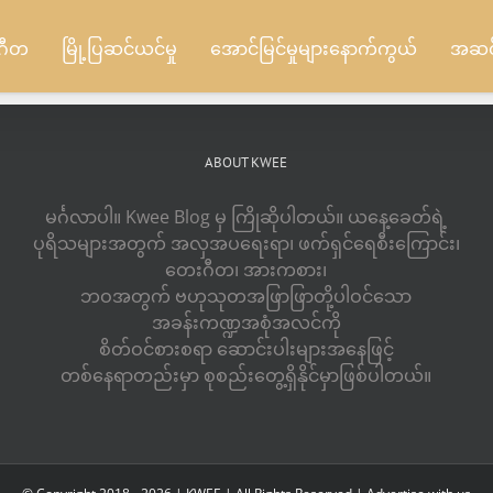
ဂီတ
မြို့ပြဆင်ယင်မှု
အောင်မြင်မှုများနောက်ကွယ်
အဆင့်
ABOUT KWEE
မင်္ဂလာပါ။ Kwee Blog မှ ကြိုဆိုပါတယ်။ ယနေ့ခေတ်ရဲ့
ပုရိသများအတွက် အလှအပရေးရာ၊ ဖက်ရှင်ရေစီးကြောင်း၊
တေးဂီတ၊ အားကစား၊
ဘဝအတွက် ဗဟုသုတအဖြာဖြာတို့ပါဝင်သော
အခန်းကဏ္ဍအစုံအလင်ကို
စိတ်ဝင်စားစရာ ဆောင်းပါးများအနေဖြင့်
တစ်နေရာတည်းမှာ စုစည်းတွေ့ရှိနိုင်မှာဖြစ်ပါတယ်။