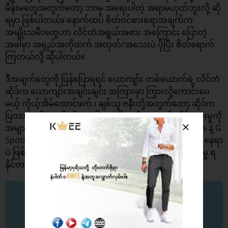
မိန်းမတွေအတွက်တော့ ဘာမှ အရေးပါတဲ့ အရာမဟုတ်ဘူးလို့ ဆို
ရမှာ ဖြစ်ပါတယ်။ နောက်ထပ် စိတ်ဝင်စားစရာအချက်က
အမျိုးသမီးတွေဟာ လိင်တံအရွယ်အစား အကြောင်း ပြောတဲ့
အခါမှာ အရှည်အတိုထက် အတုတ်/အသေးပဲ ပိုပြီး စိတ်ရောက်
ကြတယ်လို့ ဆိုပါတယ်။
ဒီအချက်တွေကို ပြန်ပြောရရင် ယောကျာ်း တစ်ယောက်ရဲ့ လိင်တံ
ဆိုဒ်က ယောကျာ်းအချင်းချင်း အကြားမှာ ကြွားလို့ကောင်းပေ
မယ့် ကိုယ့်အိမ်ထောင်ဖက် ၊ ချစ်သူ ဇနီးတို့အတွက်တော့ ဆိုဒ်က
ပြဿနာမရှိဘူးလို့ ဆိုရမှာပါ။ အမျိုးသမီးတွေအဖို့ လိင်ခံစားမှုကို
အများဆုံး လှုံ့ဆော်နိုင်တဲ့ နေရာက မလိင်အင်္ဂါအစေ့ Clitoris နဲ့ G
Spots လို့ ခေါ်ကြတဲ့ ယောနိအတွင်း သုံးပုံတစ်ပုံလောက်က နေရာ
ပဲ ဖြစ်ပြီး ဒီနေရာတွေကို ကျားအင်္ဂါက နှိုးဆွနိုင်ရင် သာယာမှု ရ
နိုင်တာပါပဲ။