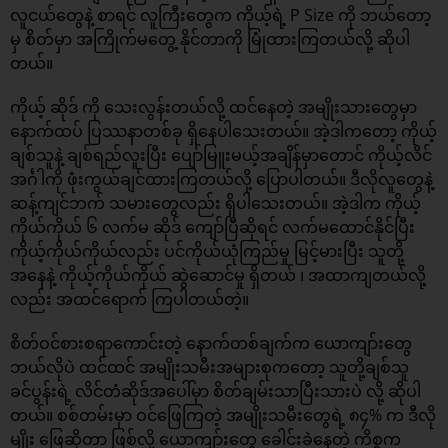
လူငယ်တွေနဲ့ စာရင် လူကြီးတွေက ကိုယ့်ရဲ့ P Size ကို ဘယ်တော့
မှ စိတ်မှာ အကြိုက်မတွေ့ နိုင်တာကို မြုံထားကြတယ်လို့ ဆိုပါ
တယ်။
ကိုယ့် ဆိုဒ် ကို သေးလွန်းတယ်လို့ ထင်နေတဲ့ အမျိုးသားတွေမှာ
နောက်ထပ် ပြဿနာတစ်ခု ရှိနေပါသေးတယ်။ အဲ့ဒါကတော့ ကိုယ့်
ချစ်သူနဲ့ ချစ်ရည်လူးပြီး ပျော်မြူးမယ့်အချိန်မှာတောင် ကိုယ့်လိင်
အင်္ဂါကို ဖုံးကွယ်ချင်ထားကြတယ်လို့ ပြောပါတယ်။ ဒီလိုလူတွေနဲ့
ဆန့်ကျင်ဘက် သမားတွေလည်း ရှိပါသေးတယ်။ အဲ့ဒါက ကိုယ့်
ကိုယ်ကိုယ် ၆ လက်မ ဆိုဒ် ကျော်ပြီဆိုရင် လက်မထောင်နိုင်ပြီး
ကိုယ့်ကိုယ်ကိုယ်လည်း ပင်ကိုယ်ယုံကြည်မှု မြင့်မားပြီး သူတို့
အနေနဲ့ ကိုယ့်ကိုယ်ကိုယ် ဆွဲဆောင်မှု ရှိတယ် ၊ အထာကျတယ်လို့
လည်း အထင်ရောက် ကြပါတယ်တဲ့။
စိတ်ဝင်စားစရာကောင်းတဲ့ နောက်တစ်ချက်က ယောကျာ်းတွေ
ဘယ်လိုပဲ ထင်ထင် အမျိုးသမီးအများစုကတော့ သူတို့ချစ်သူ
ခင်ပွန်းရဲ့ လိင်တံဆိုဒ်အပေါ်မှာ စိတ်ချမ်းသာပြီးသားပဲ လို့ ဆိုပါ
တယ်။ စစ်တမ်းမှာ ဝင်ဖြေကြတဲ့ အမျိုးသမီးတွေရဲ့ ၈၄% က ဒီလို
မျိုး ဖြေဆိုတာ ဖြစ်လို့ ယောကျာ်းတွေ ခေါင်းခဲနေတဲ့ ကိစ္စက