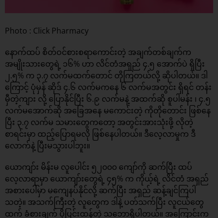
Photo : Click Pharmacy
နောက်ထပ် စိတ်ဝင်စားစရာကောင်းတဲ့ အချက်တစ်ချက်က
အမျိုးသားတွေရဲ့ ၁၆% ဟာ လိင်တံအရှည် ၄.၅ အောက်ပဲ ရှိပြီး
၂.၅% က ၃.၇ လက်မထက်‌တောင် တိုကြတယ်လို့ ဆိုပါတယ်။ ဒါ
ကြောင့် ပုံမှန် ဆိုဒ် ၄.၆ လက်မကနေ ၆ လက်မအတွင်း ရှိရင် တန်း
မှီတဲ့ကျား လို့ ပြောနိုင်ပြီး ၆.၉ လက်မနဲ့ အထက်ဆို စူပါမန်း ၊ ၄.၅
လက်မအောက်ဆို အခြေအနေ မကောင်းတဲ့ ကိုတိုတောင်း ဖြစ်နေ
ပြီး ၃.၇ လက်မ သမားတွေကတော့ အတွင်းအားသုံးဖို့ လိုတဲ့
စာရင်းမှာ ထည့်ပြောရမလို ဖြစ်နေပါတယ်။ ဒီလေ့လာမှုက ဒီ
လောက်နဲ့ ပြီးမသွားပါဘူး။
ယောကျာ်း မိန်းမ လူပေါင်း ၅၂၀၀၀ ကျော်ကို ဆက်ပြီး ထပ်
လေ့လာရာမှာ ယောကျာ်းတွေရဲ့ ၄၅% က ကိုယ့်ရဲ့ လိင်တံ အရှည်
အစားပေါ်မှာ မကျေနပ်နိုင်လို့ ဆက်ပြီး အရှည် ဆန့်ချင်ကြပါ
သတဲ့။ အသက်ကြီးတဲ့ လူတွေက ဒါနဲ့ ပတ်သက်ပြီး လူငယ်တွေ
ထက် ခံစားချက် ပိုပြင်းထန်တဲ့ သဘောရှိပါတယ်။ အကြောင်းက