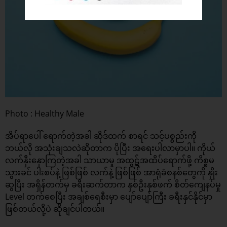
Photo : Healthy Male
အိပ်ရာပေါ် ရောက်တဲ့အခါ ဆိုဒ်ထက် စာရင် သင့်ပစ္စည်းကို
ဘယ်လို အသုံးချသလဲဆိုတာက ပိုပြီး အရေးပါလာမှာပါ။ ကိုယ်
လက်နှီးနှောကြတဲ့အခါ သာယာမှု အထွဋ်အထိပ်ရောက်ဖို့ ကိစ္စမ
သွားခင် ပါးစပ်နဲ့ ဖြစ်ဖြစ် လက်နဲ့ ဖြစ်ဖြစ် အာရုံခံစနစ်တွေကို နှိုး
ဆွပြီး အရှိန်တက်မှ ခရီးဆက်တာက နှစ်ဦးနှစ်ဖက် စိတ်ကျေနပ်မှု
Level တက်စေပြီး အချစ်ရေစီးမှာ ပျော်ပျော်ကြီး ခရီးနှင်နိုင်မှာ
ဖြစ်တယ်လို့ပဲ ဆိုချင်ပါတယ်။