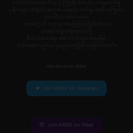
မင်္ဂလာပါ။ Kwee Blog မှ ကြိုဆိုပါတယ်။ ယနေ့ခေတ်ရဲ့
ပုရိသများအတွက် အလှအပရေးရာ၊ ဖက်ရှင်ရေစီးကြောင်း၊
တေးဂီတ၊ အားကစား၊
ဘဝအတွက် ဗဟုသုတအဖြာဖြာတို့ပါဝင်သော
အခန်းကဏ္ဍအစုံအလင်ကို
စိတ်ဝင်စားစရာ ဆောင်းပါးများအနေဖြင့်
တစ်နေရာတည်းမှာ စုစည်းတွေ့ရှိနိုင်မှာဖြစ်ပါတယ်။
JOIN ON SOCIAL MEDIA
Join KWEE on Telegram
Join KWEE on Viber