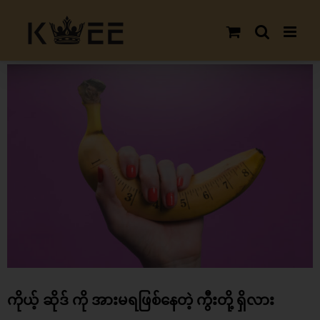
Skip
to
content
View
Larger
Image
ကိုယ့် ဆိုဒ် ကို အားမရဖြစ်နေတဲ့ ကွီးတို့ ရှိလား