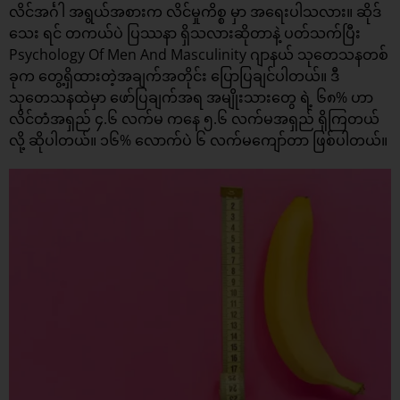
လိင်အင်္ဂါ အရွယ်အစားက
လိင်မှုကိစ္စ
မှာ အရေးပါသလား။ ဆိုဒ်
သေး ရင် တကယ်ပဲ ပြဿနာ ရှိသလားဆိုတာနဲ့ ပတ်သက်ပြီး
Psychology Of Men And Masculinity ဂျာနယ် သုတေသနတစ်
ခုက တွေ့ရှိထားတဲ့အချက်အတိုင်း ပြောပြချင်ပါတယ်။ ဒီ
သုတေသနထဲမှာ ဖော်ပြချက်အရ အမျိုးသားတွေ ရဲ့ ၆၈% ဟာ
လိင်တံအရှည် ၄.၆ လက်မ ကနေ ၅.၆ လက်မအရှည် ရှိကြတယ်
လို့ ဆိုပါတယ်။ ၁၆% လောက်ပဲ ၆ လက်မကျော်တာ ဖြစ်ပါတယ်။