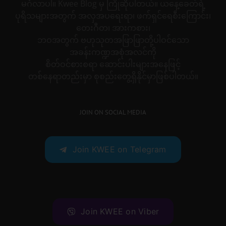
မင်္ဂလာပါ။ Kwee Blog မှ ကြိုဆိုပါတယ်။ ယနေ့ခေတ်ရဲ့
ပုရိသများအတွက် အလှအပရေးရာ၊ ဖက်ရှင်ရေစီးကြောင်း၊
တေးဂီတ၊ အားကစား၊
ဘဝအတွက် ဗဟုသုတအဖြာဖြာတို့ပါဝင်သော
အခန်းကဏ္ဍအစုံအလင်ကို
စိတ်ဝင်စားစရာ ဆောင်းပါးများအနေဖြင့်
တစ်နေရာတည်းမှာ စုစည်းတွေ့ရှိနိုင်မှာဖြစ်ပါတယ်။
JOIN ON SOCIAL MEDIA
Join KWEE on Telegram
Join KWEE on Viber