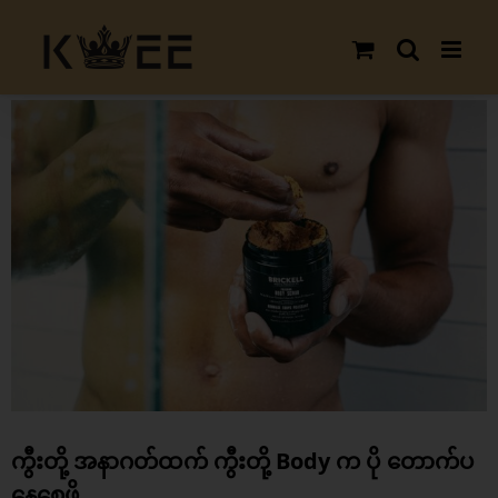
Skip
to
content
View
Larger
Image
ကွီးတို့ အနာဂတ်ထက် ကွီးတို့ Body က ပို တောက်ပ
နေစေဖို့