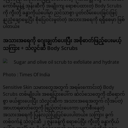
ကော်ဖီမှုန့်နဲ့ အုန်းဆီကို အချိုးကျ ရောစပ်ထားတဲ့ Body Scrubs
ကို ကွီးတို့ ခန္ဓာကိုယ်ပေါ်မှာ ညင်သာစွာ ပွတ်လိမ်းပေးခြင်းဖြင့်
နူးညံ့ချောမွေ့ပြီး စိုပြေဝင်းမွတ်တဲ့ အသားအရေကို ရရှိစေမှာ ဖြစ်
ပါတယ်။
အသားအရေကို ဂျေးချွတ်ပေးပြီး အစိုဓာတ်ဖြည့်ပေးမယ့်
သကြား + သံလွင်ဆီ Body Scrubs
Photo : Times Of India
Sensitive Skin သမားတွေအတွက် အရမ်းကောင်းတဲ့ Body
Scrubs တစ်မျိုးပါ။ အရေပြားပေါ်က ဆဲလ်သေတွေကို ထိရောက်
စွာ ဖယ်ရှားပေးပြီး သံလွင်ဆီက အသားအရေအတွက် လိုအပ်တဲ့
အာဟာရဓာတ်တွေကို ဖြည့်တင်းပေးကာ ပျက်စီးနေတဲ့
အသားအရေကို ပြန်လည်ပြုပြင်ပေးပါတယ်။ သကြား ခွက်
တစ်ဝက်နဲ့ သံလွင်ဆီ ၂ ဇွန်းခန့်ကို ရောစပ်ပြီး ကွီးတို့ ခန္ဓာကိုယ်