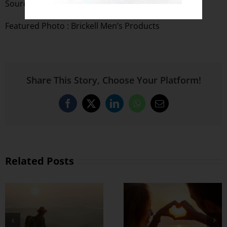
Source :
Times Of India
Featured Photo : Brickell Men’s Products
Share This Story, Choose Your Platform!
Facebook
X
LinkedIn
WhatsApp
Email
Related Posts
တွဲတာကြာလေ