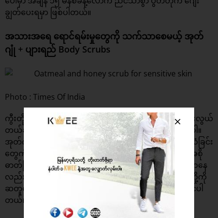
ပေါ်မှာ အချိန် ၁၅ မိနစ်ခန့်လောက် ညင်သာစွာ ပွတ်တိုက် ဂျေး
ချွတ်ပေးရမှာ ဖြစ်ပါတယ်။
အသားအရေ ရောင်ရမ်းမှုတွေကို သက်သာစေမယ့် အုတ်
ဂျုံ + ပျားရည် Body Scrubs
Photo : Times Of India
ကွီးတို့ အသားအရေက ယားယံလွယ်တယ် ၊ နီမြန်းရောင်ရမ်းလွယ်
တယ်ဆိုရင် အုတ်ဂျုံ + ပျားရည် Body Scrubs ကို သုံးပေးပါ။
အုတ်ဂျုံက အသားအရေ နီးမြန်းရောင်ရမ်းခြင်းတွေ ၊ ယားယံခြင်း
တွေကို သက်သာစေပြီး ပျားရည်ကတော့ အသားအရေကို အစို
ဓာတ်ဖြည့်တင်းပေးကာ ဘက်တီးရီးယား ပိုးမွှားတွေရဲ့ ရန်ကနေ
လည်း ကာကွယ်ပေးနိုင်စွမ်းရှိပါတယ်။ အုတ်ဂျုံနဲ့ ပျားရည်တို့ကို
ဆတူရောစပ်ပြီး အရေပြားပေါ် ညင်သွာစွာ ပွတ်တိုက်ပေးနိုင်ပါ
တယ်။