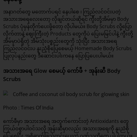
အနာဂတ်တွေ မတောက်ပရင် နေပါစေ ၊ ကြည်လင်ဝင်းပတဲ့
အသားအရေလေးတော့ လိုချင်တယ်ဆိုရင် ကွီးတို့အိမ်မှာ Body
Scrubs ပုံမှန်တိုက်ပေးဖို့တော့ လိုပါမယ်။ Body Scrubs လို့ပြော
လိုက်တာနဲ့ ဈေးကြီးတဲ့ Products တွေကိုပဲ ပြေးမမြင်ပါနဲ့ ကွီးတို့
အိမ်မှာပဲရှိတဲ့ အိမ်သုံးပစ္စည်းတွေကို သုံးပြီး အသားအရေ
ကြည်လင်ဝင်းပ နူးညံ့စိုပြေစေမယ့် Homemade
Body Scrubs
ပြုလုပ်နည်းတွေ ဒီဆောင်းပါးကနေ ပြောပြပေးပါမယ်။
အသားအရေ Glow စေမယ့် ကော်ဖီ + အုန်းဆီ Body
Scrubs
Photo : Times Of India
ကော်ဖီမှာ အသားအရေ အတွက်ကောင်းတဲ့ Antioxidants တွေ
ကြွယ်ဝစွာပါဝင်သလို အုန်းဆီမှာလည်း အသားအရေကို နူးညံစို
ပြေစေပြီး အစိုဓာတ်ဖြည့်တင်းပေးတဲ့ ဂုဏ်သတ္တိတွေ ပါပါတယ်။