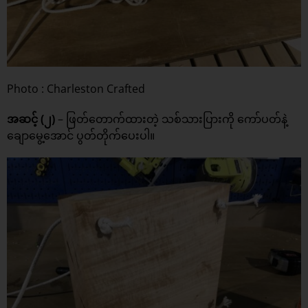
Photo : Charleston Crafted
အဆင့် (၂)
– ဖြတ်တောက်ထားတဲ့ သစ်သားပြားကို ကော်ပတ်နဲ့
ချောမွေ့အောင် ပွတ်တိုက်ပေးပါ။