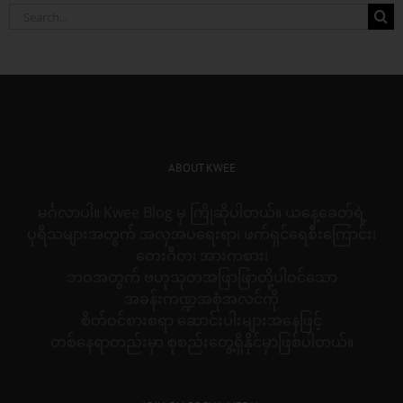
Search
for:
ABOUT KWEE
မင်္ဂလာပါ။ Kwee Blog မှ ကြိုဆိုပါတယ်။ ယနေ့ခေတ်ရဲ့
ပုရိသများအတွက် အလှအပရေးရာ၊ ဖက်ရှင်ရေစီးကြောင်း၊
တေးဂီတ၊ အားကစား၊
ဘဝအတွက် ဗဟုသုတအဖြာဖြာတို့ပါဝင်သော
အခန်းကဏ္ဍအစုံအလင်ကို
စိတ်ဝင်စားစရာ ဆောင်းပါးများအနေဖြင့်
တစ်နေရာတည်းမှာ စုစည်းတွေ့ရှိနိုင်မှာဖြစ်ပါတယ်။