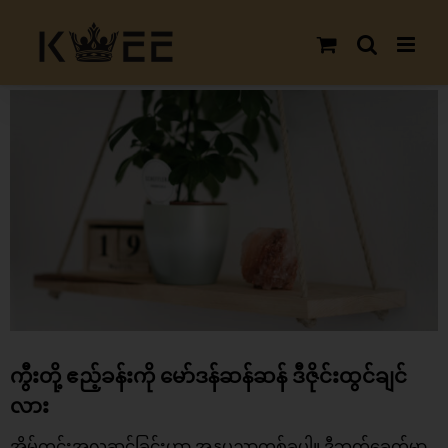
Skip
to
content
View
Larger
Image
ကွီးတို့ ဧည့်ခန်းကို မော်ဒန်ဆန်ဆန် ဒီဇိုင်းထွင်ချင်
လား
အိမ်တွင်းအလှဆင်ခြင်းဟာ အနုပညာတစ်ခုပါ။ ဒီဘက်ခေတ်မှာ