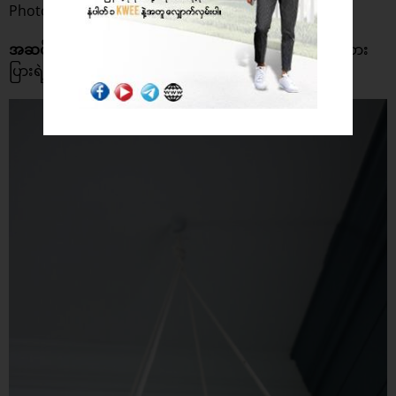
Photo : Charleston Crafted
အဆင့် (၄)
– ထို့နောက် အဖောက်ထဲကို ကြိုးထည့်ပြီး သစ်သား
ပြားရဲ့‌ အောက်ခြေမှာ ကြိုးပြန်ထွက်မသွားစေဖို့ ထုံးပေးပါ။