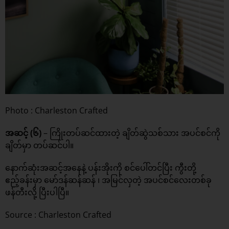
Photo : Charleston Crafted
အဆင့် (၆)
– ကြိုးတပ်ဆင်ထားတဲ့ ချိတ်ဆွဲသစ်သား အပင်စင်ကို
ချိတ်မှာ တပ်ဆင်ပါ။
နောက်ဆုံးအဆင့်အနေနဲ့ ပန်းအိုးကို စင်ပေါ်တင်ပြီး ကွီးတို့
ဧည့်ခန်းမှာ မော်ဒန်ဆန်ဆန် ၊ အမြင်လှတဲ့ အပင်စင်လေးတစ်ခု
ဖန်တီးလို့ ပြီးပါပြီ။
Source :
Charleston Crafted