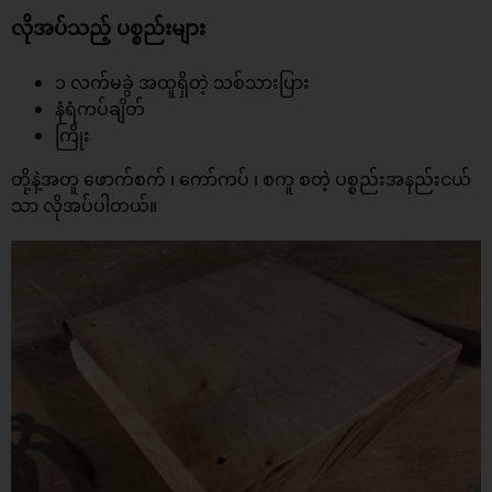
လိုအပ်သည့် ပစ္စည်းများ
၁ လက်မခွဲ အထူရှိတဲ့ သစ်သားပြား
နံရံကပ်ချိတ်
ကြိုး
တို့နဲ့အတူ ဖောက်စက် ၊ ကော်ကပ် ၊ စကူ စတဲ့ ပစ္စည်းအနည်းငယ်
သာ လိုအပ်ပါတယ်။