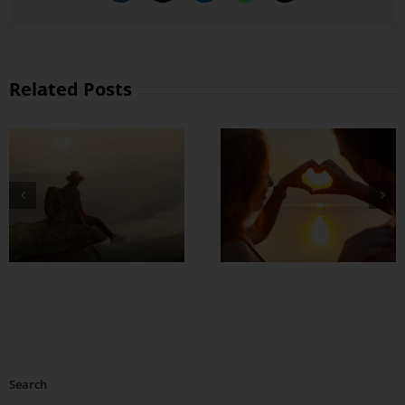
Related Posts
တွဲတာကြာလေ
အချစ်တွေ ပိုတိုးလာ
စေဖို့
Search