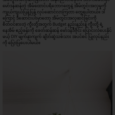
မော်ဒန်ဆန်တဲ့ အိမ်ထောင်ပရိဘောဂတွေနဲ့ အိမ်တွင်းအလှမှုကို
ကျယ်ကျယ်ပြန့်ပြန့် လုပ်ဆောင်လာကြတာ တွေ့ရပါတယ်။ ဒါ
ကြောင့် ဒီဆောင်းပါးမှာတော့ အိမ်တွင်းအလှဆင်ခြင်းကို
စိတ်ဝင်စားတဲ့ ကွီးတို့အတွက် Budget နည်းနည်းနဲ့ ကွီးတို့ ရဲ့
နေအိမ် ဧည့်ခန်းကို ခေတ်ဆန်ဆန် မော်ဒန်ဒီဇိုင်း ပြောင်းလဲပေးနိုင်
မယ့်
DIY
မျက်နှာကျက် ချိတ်ဆွဲသစ်သား အပင်စင် ပြုလုပ်နည်း
ကို ပြောပြပေးပါမယ်။