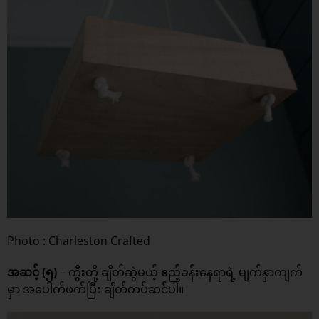
Photo : Charleston Crafted
အဆင့် (၅)
– ကွီးတို့ ချိတ်ဆွဲမယ့် ဧည့်ခန်းနေရာရဲ့ မျက်နှာကျက်
မှာ အပေါက်ဖက်ပြီး ချိတ်တပ်ဆင်ပါ။