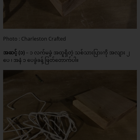
Photo : Charleston Crafted
အဆင့် (၁)
– ၁ လက်မခွဲ အထူရှိတဲ့ သစ်သားပြားကို အလျား ၂
ပေ ၊ အနံ ၁ ပေခွဲခန့် ဖြတ်တောက်ပါ။