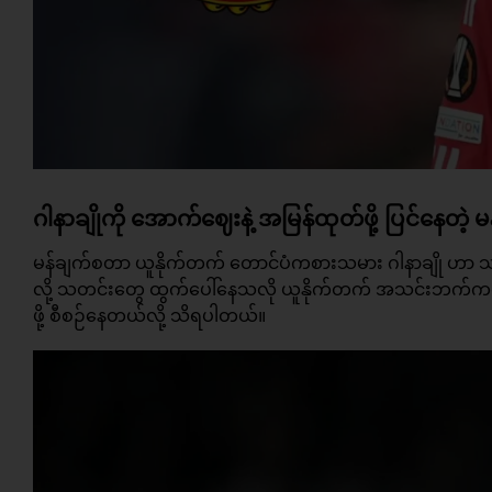
ဂါနာချိုကို အောက်ဈေးနဲ့ အမြန်ထုတ်ဖို့ ပြင်နေတဲ့ မ
မန်ချက်စတာ ယူနိုက်တက်
တောင်ပံကစားသမား
ဂါနာချို ဟာ သ
လို့ သတင်းတွေ ထွက်ပေါ်နေသလို ယူနိုက်တက် အသင်းဘက်ကလည်
ဖို့ စီစဉ်နေတယ်လို့ သိရပါတယ်။