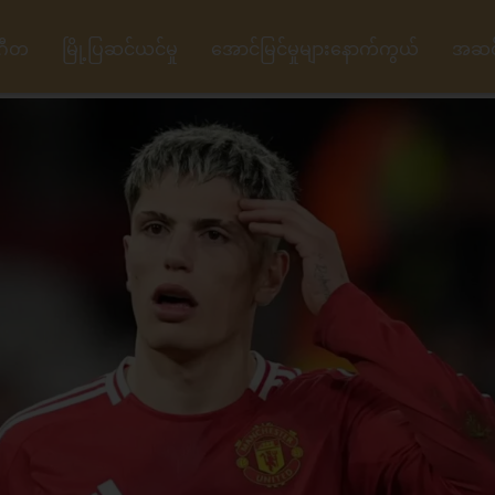
ဂီတ
မြို့ပြဆင်ယင်မှု
အောင်မြင်မှုများနောက်ကွယ်
အဆင့်