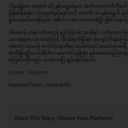
ဂါနာချိုဟာ အသက် ၁၆ နှစ်အရွယ်မှာပဲ အက်သလက်တီကိုမက်ဒရစ်
မြန်ဆန်ဆန်ပဲ ဝင်ရောက်ခွင့်ရခဲ့သလို အသက် ၁၈ နှစ်အရွယ် န
စွမ်းဆောင်ပေးနိုင်ခဲ့တဲ့ အဓိက ကစားသမားတစ်ဦး ဖြစ်လာခဲ့သူ
ဒါပေမယ့် တန်ဟက်အလွန် နည်းပြသစ် အာမိုရင် လက်အောက်မှာတော့
သာ နေရာပေးခဲ့တာကြောင့် အိုးထရက်ဖို့ဒ်မှာ အာဂျင်တီးနားကြ
ကတော့ လာမယ့် ဘောလုံးရာသီမှာ ဘယ်ကလပ်အသင်းမှာမဆို အဓိက ပ
ဆက်ရှိနေဦးမယ်ဆိုပါက အကောင်းမွန်ဆုံး စွမ်းဆောင်ရည်တွေနဲ့ 
ကြောင်းကိုလည်း သက်သေပြ ချင်နေပါတယ်။
Source :
Goal.com
Featured Photo : Football365
Share This Story, Choose Your Platform!