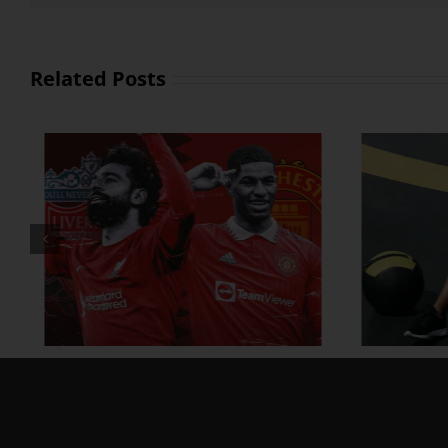
Related Posts
ထိထိရောက်ရောက် ဗိုက်ခေါက်
အိမ်
အဆီတွေ ချဖို့
ဗ