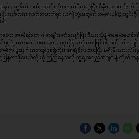
မှ ယူနိုက်တက်အသင်းကို ရောက်ရှိလာခဲ့ပြီး စီနီယာအသင်းကို မြ
ည်းပြတန်ဟက် လက်အောက်မှာ သရဲနီတို့အတွက် အရေးပါတဲ့ သွင်းဂိုး
ပါ။
 အာမိုရင်ဟာ ဂါနာချိုထက်ကျော်ပြီး ဒီယာလိုနဲ့ မေဆင့်မောင့်တို
ယ်ပွင့်ရဲ့ ကစားသမားဘဝဟာ မှေးမှိန်လာခဲ့တာ ဖြစ်ပါတယ်။ ဂါနာချို
ွဲထွက်ကစားခွင့်ရဖို့ကိုပဲ အာရုံစိုက်ထားပြီး ပရီးမီးယားလိဂ်မ
ပြန်လာနိုင်မယ်လို့ ယုံကြည်နေသလို သူရဲ့အရည်အချင်းနဲ့ ထိုက်တန်
Facebook
X
LinkedIn
Wha