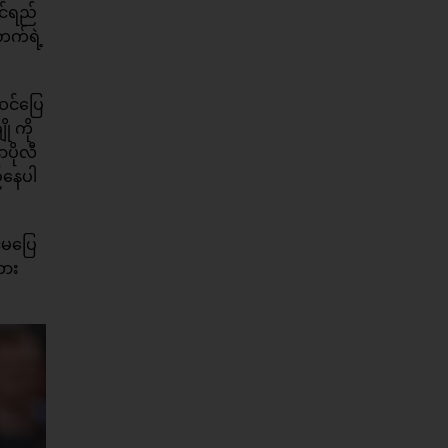
င်ရည်
်တက်ရဲ့
ဆင်ပြေ
ု ကို
ပိုလီ
်နေပါ
င်မပြေ
ကား