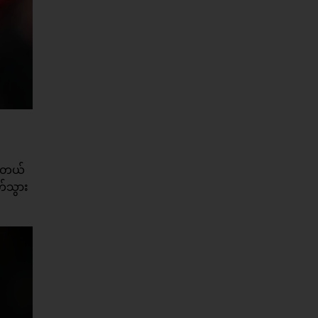
နေတယ်
်သွား