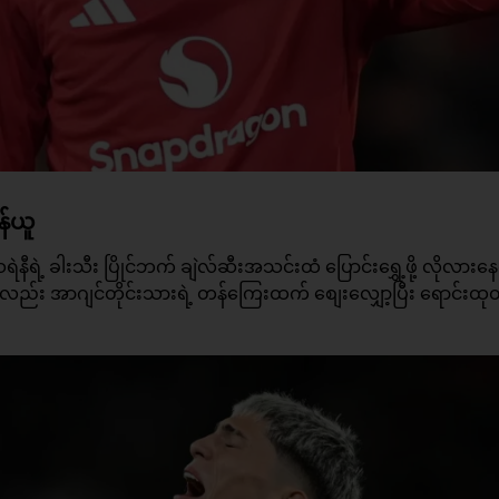
န်ယူ
ရဲနီရဲ့ ခါးသီး ပြိုင်ဘက် ချဲလ်ဆီးအသင်းထံ ပြောင်းရွှေ့ဖို့ လိုလား
း အာဂျင်တိုင်းသားရဲ့ တန်ကြေးထက် စျေးလျှော့ပြီး ရောင်းထုတ