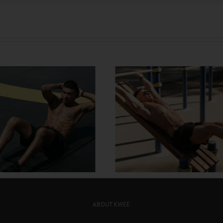
တွင်း လေ့ကျင့်ခန်း တွေနဲ့
အသက်ကြီးတဲ့အထိ 
ိုက်အဆီတွေ ဒီလိုဖြုတ်
လန်း ထဖို့ စိတ်ကူး
ABOUT KWEE