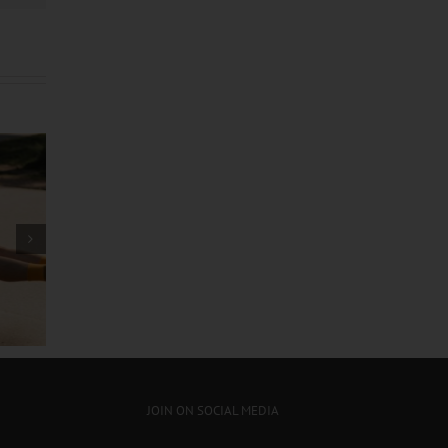
သမင်လား ကျားလား အဖြေ
ဖလန်းဖ
ပေါ်မယ့် ချဲလ်ဆီးနဲ့ လီဗာပူးတို့
ရှိလား
ထိပ်တိုက်တွေ့ဆုံပွဲ
JOIN ON SOCIAL MEDIA