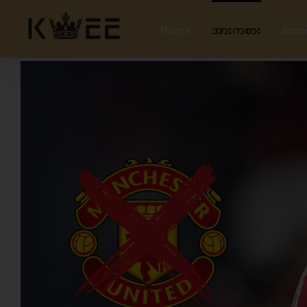
Skip
to
Home
အားကစား
တေး
content
View
Larger
Image