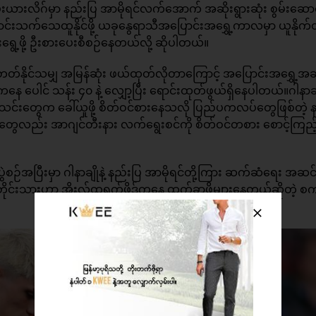
ယားလိဂ်မှာ နည်းပြ အာမိုရင်လက်အောက် အဆိုးရွားဆုံး စွမ်းဆော
်ပြောင်းသက်သေထူနိုင်ဖို့ ယခုနွေရာသီအပြောင်းအရွှေ့ကာလမှာ ယူနိုက
ွေ့ဖို့ ဦးစားပေးစီစဉ်နေတယ်လို့ ဆိုပါတယ်။
နိုင်သမျှ အမြန်ဆုံး ဖယ်ထုတ်လိုတာကြောင့် အပြောင်းအရွှေ့အ
ါင် သန်း ၄၀ နဲ့ လျှော့ပြီး ရောင်းထုတ်ဖွယ်ရှိနေပါတယ်။ဂါနာချိ
 အသင်းတွေက ခေါ်ယူဖို့ စိတ်ဝင်စားနေသလို ပြည်ပကလပ်တွေဖြစ်တဲ့ နာ
ေလည်း အာဂျင်တီးနား လက်ရွေးစင်ကို စိတ်ဝင်တစား စောင့်ကြည့
ိဂ်ပွဲစဉ်အပြီးမှာ ဂါနာချိုနဲ့ နည်းပြ အာမိုရင်တို့ကြား ဆက်ဆံရေး အဆ
င်တိုင်းသားဟာ အိုးလ်ထရက်ဖို့ဒ်ကနေ ထွက်ခွာဖို့များနေတယ်ဆိုတဲ့ စ