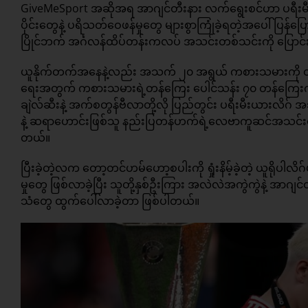
GiveMeSport အဆိုအရ အာဂျင်တီးနား လက်ရွေးစင်ဟာ ပရီးမီး
ပိုင်းတွေနဲ့ ပရိသတ်ဝေဖန်မှုတွေ များစွာကြုံခဲ့ရတဲ့အပေါ် ပြန
ပြိုင်ဘက် အင်္ဂလန်ထိပ်တန်းကလပ် အသင်းတစ်သင်းကို ပြောင်းရ
ယူနိုက်တက်အနေနဲ့လည်း အသက် ၂၀ အရွယ် ကစားသမားကို တတ်
ရေးအတွက် ကစားသမားရဲ့တန်ကြေး ပေါင်သန်း ၇၀ တန်ကြေးကနေ ပေ
ချဲလ်ဆီးနဲ့ အက်စတွန်ဗီလာတို့လို ပြည်တွင်း ပရီးမီးယားလိဂ်
နဲ့ ဆရာဟောင်းဖြစ်သူ နည်းပြတန်ဟက်ရဲ့လေဗာကူဆင်အသင်းတွ
တယ်။
ပြီးခဲ့တဲ့လက တော့တင်ဟမ်ဟော့စပါးကို ရှုံးနိမ့်ခဲ့တဲ့ ယူရိုပါလ
မှုတွေ ဖြစ်လာခဲ့ပြီး သူတို့နှစ်ဦးကြား အလဲလဲအကွဲကွဲနဲ့ အာဂျ
သံတွေ ထွက်ပေါ်လာခဲ့တာ ဖြစ်ပါတယ်။