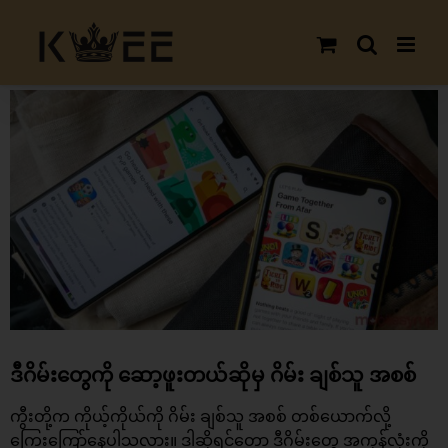
Skip
to
content
View
Larger
Image
ဒီဂိမ်းတွေကို ဆော့ဖူးတယ်ဆိုမှ ဂိမ်း ချစ်သူ အစစ်
ကွီးတို့က ကိုယ့်ကိုယ်ကို ဂိမ်း ချစ်သူ အစစ် တစ်ယောက်လို့
ကြွေးကြော်နေပါသလား။ ဒါဆိုရင်တော့ ဒ
ီဂိမ်း
တွေ အကုန်လုံးကို