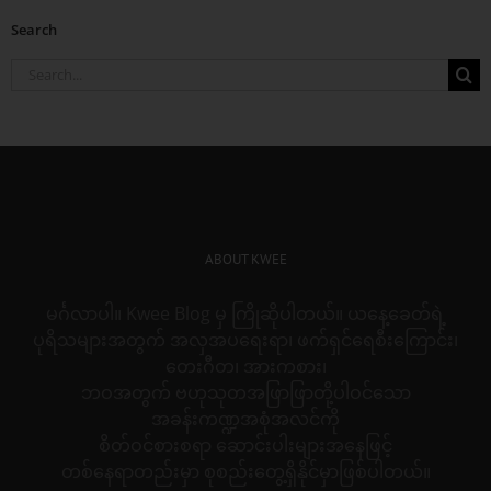
Search
Search
for:
ABOUT KWEE
မင်္ဂလာပါ။ Kwee Blog မှ ကြိုဆိုပါတယ်။ ယနေ့ခေတ်ရဲ့
ပုရိသများအတွက် အလှအပရေးရာ၊ ဖက်ရှင်ရေစီးကြောင်း၊
တေးဂီတ၊ အားကစား၊
ဘဝအတွက် ဗဟုသုတအဖြာဖြာတို့ပါဝင်သော
အခန်းကဏ္ဍအစုံအလင်ကို
စိတ်ဝင်စားစရာ ဆောင်းပါးများအနေဖြင့်
တစ်နေရာတည်းမှာ စုစည်းတွေ့ရှိနိုင်မှာဖြစ်ပါတယ်။