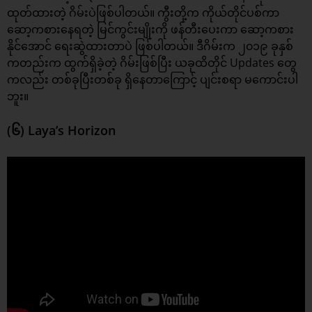
ထုတ်ထားတဲ့ ဂိမ်းပဲဖြစ်ပါတယ်။ ကွီးတို့က ကိုယ်တိုင်ပစ်ကာ
ဆော့ကစားနေရတဲ့ မြင်ကွင်းမျိုးကို ဖန်တီးပေးကာ ဆော့ကစား
နိုင်အောင် ရေးဆွဲထားတာပဲ ဖြစ်ပါတယ်။​ ဒီဂိမ်းက ၂၀၁၉ ခုနှစ်
ကတည်းက ထွက်ရှိခဲ့တဲ့ ဂိမ်းဖြစ်ပြီး ယခုထိတိုင် Updates တွေ
ကလည်း တစ်ခုပြီးတစ်ခု ရှိနေတာကြောင့် ပျင်းစရာ မကောင်းပါ
ဘူး။
(၆) Laya’s Horizon