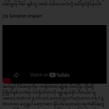
ဆော့ဖူးမှ ဂိမ်း ချစ်သူ အစစ် တစ်ယောက်လို့ ခေါ်တွင်နိုင်မှာပါ။
(၁) Genshin Impact
အက်ရှင် ဂိမ်းတွေကိုမှ ကာရိုက်တာ မျိုးစုံ ပါဝင်ပြီး ကွီးတို့
ကြိုက်နှစ်သက်ရာ ကာရိုက်တာကို ရွေးချယ်နိုင်ပါတယ်။ သူ
ကတော့ Android နဲ့ iOS တင် မကပါဘူး။ PlayStation 4 & 5 နဲ့
Windows တွေနဲ့ပါ ဆော့ကစား နိုင်ပါသေးတယ်။ ဆုတံဆိပ်တွေ