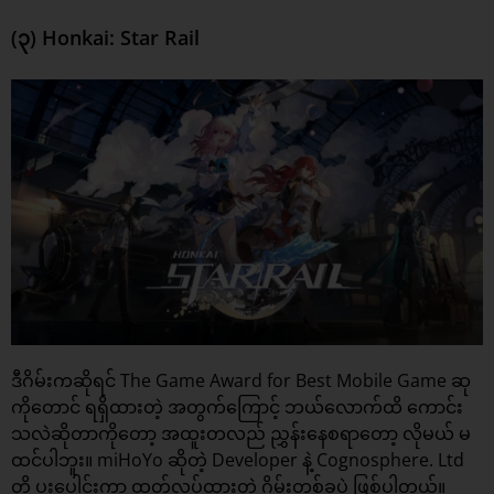
(၃) Honkai: Star Rail
ဒီဂိမ်းကဆိုရင် The Game Award for Best Mobile Game ဆု
ကိုတောင် ရရှိထားတဲ့ အတွက်ကြောင့် ဘယ်လောက်ထိ ကောင်း
သလဲဆိုတာကိုတော့ အထူးတလည် ညွှန်းနေစရာတော့ လိုမယ် မ
ထင်ပါဘူး။ miHoYo ဆိုတဲ့ Developer နဲ့ Cognosphere. Ltd
တို့ ပူးပေါင်းကာ ထုတ်လုပ်ထားတဲ့ ဂိမ်းတစ်ခုပဲ ဖြစ်ပါတယ်။