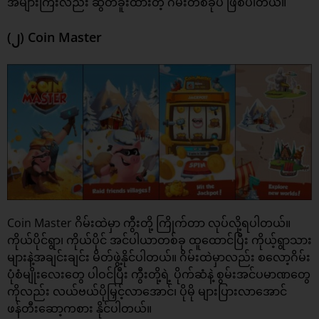
အများကြီးလည်း ဆွတ်ခူးထားတဲ့ ဂိမ်းတစ်ခုပဲ ဖြစ်ပါတယ်။
(၂) Coin Master
Coin Master ဂိမ်းထဲမှာ ကွီးတို့ ကြိုက်တာ လုပ်လို့ရပါတယ်။
ကိုယ်ပိုင်ရွာ၊ ကိုယ်ပိုင် အင်ပါယာတစ်ခု ထူထောင်ပြီး ကိုယ့်ရွာသား
များနဲ့အချင်းချင်း မိတ်ဖွဲ့နိုင်ပါတယ်။ ဂိမ်းထဲမှာလည်း စလော့ဂိမ်း
ပုံစံမျိုးလေးတွေ ပါဝင်ပြီး ကွီးတို့ရဲ့ ပိုက်ဆံနဲ့ စွမ်းအင်ပမာဏတွေ
ကိုလည်း လယ်ဗယ်ပိုမြှင့်လာအောင်၊ ပိုမို များပြားလာအောင်
ဖန်တီးဆော့ကစား နိုင်ပါတယ်။