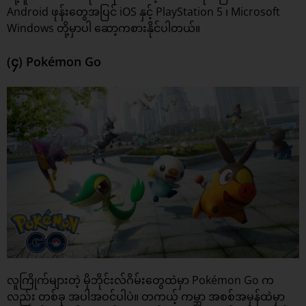
Android ဖုန်းတွေအပြင် iOS နှင့် PlayStation 5 ၊ Microsoft
Windows တို့မှာပါ ဆော့ကစားနိုင်ပါတယ်။
(၄) Pokémon Go
လူကြိုက်များတဲ့ မိုဘိုင်းလ်ဂိမ်းတွေထဲမှာ Pokémon Go က
လည်း တစ်ခု အပါအဝင်ပါပဲ။ တကယ့် ကမ္ဘာ အစစ်အမှန်ထဲမှာ