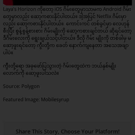
Laya’s Horizon ကိုတော့ iOS ဂိမ်းတွေမှာသာမက Android ဂိမ်း
တွေမှာလည်း ဆော့ကစားနိုင်ပါတယ်။ ဒါ့အပြင် Netflix ဂိမ်းမှာ
လည်း ဆော့ကစားနိုင်ပါတယ်။ ကောင်းကင် တစ်ခွင်မှာ လေဟုန်
စီးပြီး စွန့်စွန့်စားစား ဂိမ်းမျိုးကို ဆော့ကစားချင်တယ် ဆိုရင်တော့
ဒီဂိမ်းလေးကို ရွေးချယ်သင့်ပါတယ်။ ဒီလို ဂိမ်း မျိုးကို တစ်ခါမှ မ
ဆော့ဖူးရင်တော့ ကွီးတို့က ခေတ် နောက်ကျနေတာ အသေအချာ
ပါပဲ။
ကွီးတို့ရော အခုဖော်ပြသွားတဲ့ ဂိမ်းတွေထဲက ဘယ်နှစ်မျိုး
လောက်ကို ဆော့ဖူးပါသလဲ။​
Source: Polygon
Featured Image:
Mobilesyrup
Share This Story, Choose Your Platform!