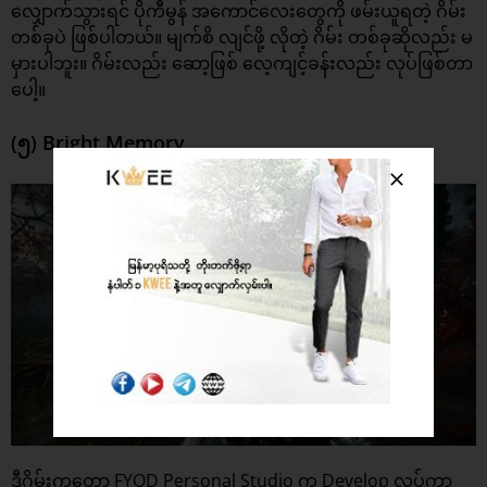
လျှောက်သွားရင် ပိုကီမွန် အကောင်လေးတွေကို ဖမ်းယူရတဲ့ ဂိမ်း
တစ်ခုပဲ ဖြစ်ပါတယ်။ မျက်စိ လျင်ဖို့ လိုတဲ့ ဂိမ်း တစ်ခုဆိုလည်း မ
မှားပါဘူး။ ဂိမ်းလည်း ဆော့ဖြစ် လေ့ကျင့်ခန်းလည်း လုပ်ဖြစ်တာ
ပေါ့။
(၅) Bright Memory
ဒီဂိမ်းကတော့ FYQD Personal Studio က Develop လုပ်ကာ