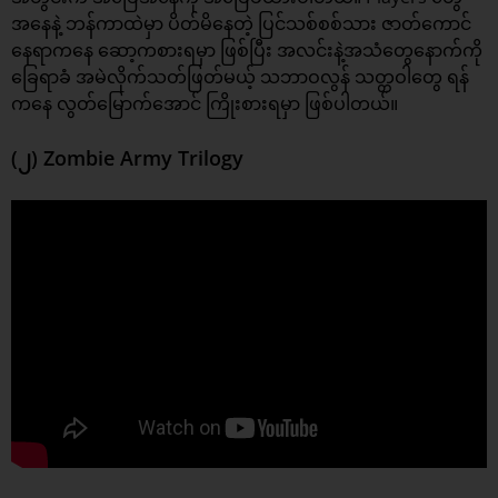
အနေနဲ့ ဘန်ကာထဲမှာ ပိတ်မိနေတဲ့ ပြင်သစ်စစ်သား ဇာတ်ကောင်
နေရာကနေ ဆော့ကစားရမှာ ဖြစ်ပြီး အလင်းနဲ့အသံတွေနောက်ကို
ခြေရာခံ အမဲလိုက်သတ်ဖြတ်မယ့် သဘာဝလွန် သတ္တဝါတွေ ရန်
ကနေ လွတ်မြောက်အောင် ကြိုးစားရမှာ ဖြစ်ပါတယ်။
(၂) Zombie Army Trilogy