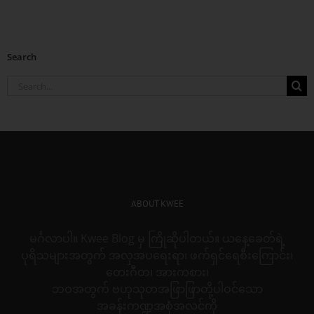
Search
Search
for:
ABOUT KWEE
မင်္ဂလာပါ။ Kwee Blog မှ ကြိုဆိုပါတယ်။ ယနေ့ခေတ်ရဲ့
ပုရိသများအတွက် အလှအပရေးရာ၊ ဖက်ရှင်ရေစီးကြောင်း၊
တေးဂီတ၊ အားကစား၊
ဘဝအတွက် ဗဟုသုတအဖြာဖြာတို့ပါဝင်သော
အခန်းကဏ္ဍအစုံအလင်ကို