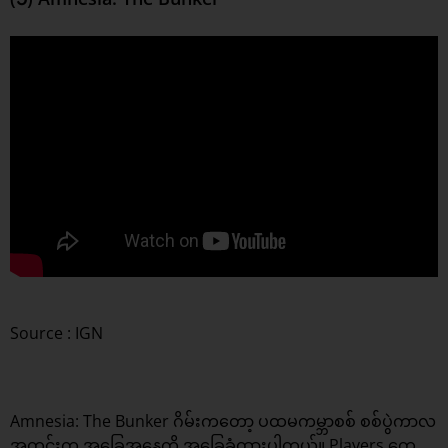
Source : IGN
Amnesia: The Bunker ဂိမ်းကတော့ ပထမကမ္ဘာစစ် စစ်ပွဲကာလ
အတွင်းက အခြေအနေကို အခြေခံထားပါတယ်။ Players တွေ