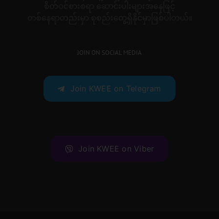
စိတ်ဝင်စားစရာ ဆောင်းပါးများအနေဖြင့်
တစ်နေရာတည်းမှာ စုစည်းတွေ့ရှိနိုင်မှာဖြစ်ပါတယ်။
JOIN ON SOCIAL MEDIA
Join KWEE on Telegram
Join KWEE on Viber