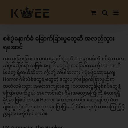
Skip
to
content
View
Larger
စစ်ပွဲနောက်ခံ ခြောက်ခြားမှုတွေဆီ အလည်သွား
Image
ရအောင်
ထူးထူးခြားခြား ပထမကမ္ဘာစစ်နဲ့ ဒုတိယကမ္ဘာစစ်လို စစ်ပွဲ ကာလ
သမိုင်းဆိုင်ရာ အဖြစ်အပျက်တွေကို အခြေခံထားတဲ့ Horror ဂိ
မ်းတွေ ရှိတယ်ဆိုတာ ကွီးတို့ သိပါသလား ? ပုံမှန်ဆော့နေကျ
Horror ဂိမ်းပုံစံတွေနဲ့ မတူတဲ့ သွေးပျက်ခြောက်ခြားဖွယ်ရာ
ဇာတ်လမ်းသွား အခင်းအကျင်းတွေ ၊ သဘာဝလွန်ဖြစ်ရပ်တွေနဲ့
ကြောက်မက်ဖွယ် အကောင်းဆုံး ဂိမ်းအတွေ့အကြုံကို ခံစားရရှိ
နိုင်မှာ ဖြစ်ပါတယ်။ Horror ကောင်းကောင်း ဆော့ချင်တဲ့
ဂိမ်း
ချစ်သူ
ကွီးတို့ကတော့ အခုပြောပြမယ့် ဂိမ်းတွေကို ကစားကြည့်ဖို့
ညွှန်းပေးလိုက်ပါတယ်။
(၁) Amnesia: The Bunker