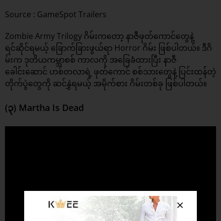
Source : GameSpot Trailers
Zombie Army Trilogy ဂိမ်းကတော့ နာဇီဖုတ်ကောင်တွေနဲ့
ရင်ဆိုင်ရမယ့် ခြောက်ခြားဖွယ်ရာ Horror ဂိမ်း ဖြစ်ပါတယ်။ ဒီဂိ
မ်းက ဒုတိယကမ္ဘာစစ် ကာလကို အခြေခံထားပြီး နာဇီ
ခေါင်းဆောင် ဟစ်တလာရဲ့ ဖုတ်ကောင် စစ်သားတွေနဲ့ ပြင်းထန်တဲ့
တိုက်ပွဲတွေကို ဆင်နွှဲရမယ့် အမိုက်စား ဂိမ်းတစ်ခု ဖြစ်ပါတယ်။
(၃) Martha Is Dead