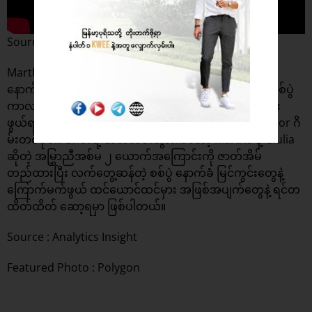
Source : IGN
Martha Is Dead ဂိမ်းကတော့ ၁၉၄၄ ခုနှစ် အီတလီ စစ်ပွဲ
နောက်ခံ ဖြစ်ရပ်တွေကို အခြေခံထားတဲ့ ဂိမ်းဖြစ်ပါတယ်။ စစ်ပွဲ
ကာလ အတွင်းက ဇာတ်ကြောင်းတွေနဲ့ ထိတ်လန့်ခြောက်ခြား
ဖွယ်ရာ အဖြစ်အပျက်တွေကို ပေါင်းစပ်ဖန်တီးထားတဲ့ Horror ဂိ
မ်းတစ်ခုပါ။ ဒီဂိမ်းရဲ့ ဇာတ်လမ်းသွားကတော့ Martha နဲ့ Giulia
ဆိုတဲ့ အမြွှာညီအစ်မ ၂ ယောက်အကြောင်းကို ဇာတ်အိမ်
တည်ထားပြီး လက်တွေ့ဆန်တဲ့ စစ်ပွဲ နောက်ခံ မြင်ကွင်းတွေနဲ့
ကြောက်မက်ဖွယ် ထင်ယောင်ထင်မှား အဖြစ်အပျက်တွေနဲ့ ရင်တ
ထိတ်ထိတ် ဆော့ရမှာ ဖြစ်ပါတယ်။
Source :
Analytics Insight
Featured Photo : Polygon