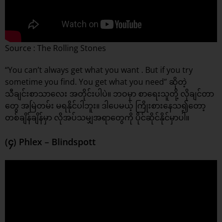
Source : The Rolling Stones
“You can’t always get what you want . But if you try
sometime you find. You get what you need” ဆိုတဲ့
သီချင်းစာသာလေး အတိုင်းပါပဲ။ ဘဝမှာ စာရေးသူတို့ လိုချင်တာ
တွေ အမြဲတမ်း မရနိုင်ပါဘူး။ ဒါပေမယ့် ကြိုးစားနေသ၍တော့
တစ်ချိန်ချိန်မှာ လိုအပ်သမျှအရာတွေကို ပိုင်ဆိုင်နိုင်မှာပါ။
(၄) Phlex – Blindspott