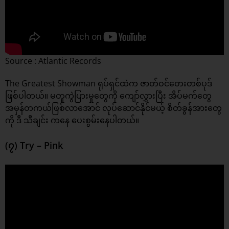
Source : Atlantic Records
The Greatest Showman ရုပ်ရှင်ထဲက ဇာတ်ဝင်တေးတစ်ပုဒ်
ဖြစ်ပါတယ်။ မတူကွဲပြားမှုတွေကို ကျော်လွှားပြီး အိပ်မက်တွေ
အမှန်တကယ်ဖြစ်လာအောင် လုပ်ဆောင်နိုင်မယ့် စိတ်ခွန်အားတွေ
ကို ဒီ သီချင်း ကနေ ပေးစွမ်းနေပါတယ်။
(၇) Try – Pink