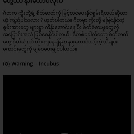
တွေသာ နားထောင်လိုက်
ဂီတက ကွီးတို့ရဲ့ စိတ်ဓာတ်ကို မြှင့်တင်ပေးနိုင်စွမ်းရှိတယ်ဆိုတာ
ယုံကြည်ပါသလား ? ဟုတ်ပါတယ်။ ဂီတမှာ ကွီးတို့ မမြင်နိုင်တဲ့
စွမ်းအားတွေ များစွာ ကိန်းအောင်းနေပြီး စိတ်ခံစားမှုတွေကို
အပြောင်းအလဲ ဖြစ်စေနိုင်ပါတယ်။ ဒီတစ်ခေါက်တော့ စိတ်ဓာတ်
တွေ ဂိတ်ဆုံးထိ ထိုးကျနေချိန်မှာ နားထောင်သင့်တဲ့
သီချင်း
ကောင်းတွေ
ကို မျှဝေပေးချင်ပါတယ်။
(၁) Warning – Incubus