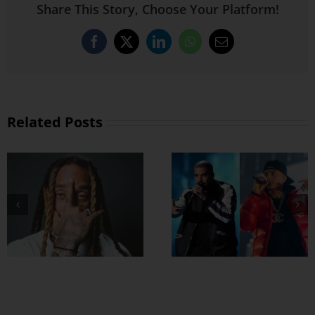
Share This Story, Choose Your Platform!
Facebook
X
LinkedIn
WhatsApp
Email
Related Posts
Drake နဲ့ Central
Cee တို့ ပေါင်းဖြုတ်
ထားတဲ့ Which One