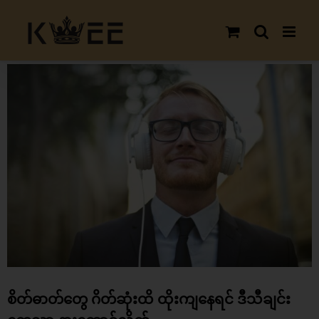
Skip
to
content
View
Larger
Image
စိတ်ဓာတ်တွေ ဂိတ်ဆုံးထိ ထိုးကျနေရင် ဒီသီချင်း