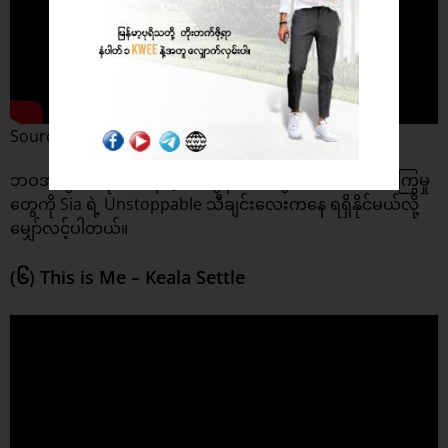
Source : Sia
ဘဝအတွက် လိုအပ်နေတဲ့ စိတ်ခွန်အားတွေ ၊ စိတ်အားတက်ကြွမှု
တွေကို Sia ရဲ့ Unstoppable သီချင်းလေးကနေ ရရှိနိုင်မယ်လို့
မျှော်လင့်ပါတယ်။
(၆) This is Me – Keala Settle