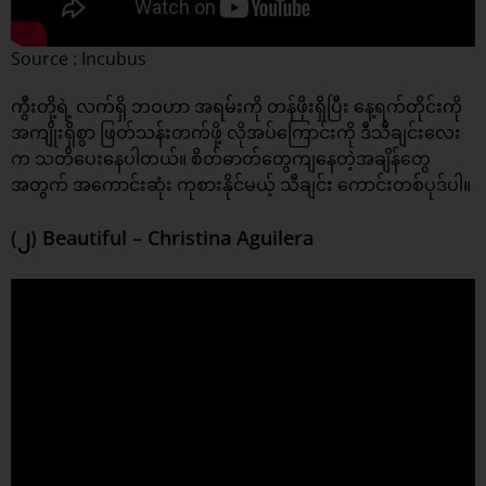
Source : Incubus
ကွီးတို့ရဲ့ လက်ရှိ ဘဝဟာ အရမ်းကို တန်ဖိုးရှိပြီး နေ့ရက်တိုင်းကို
အကျိုးရှိစွာ ဖြတ်သန်းတက်ဖို့ လိုအပ်ကြောင်းကို ဒီသီချင်းလေး
က သတိပေးနေပါတယ်။ စိတ်ဓာတ်တွေကျနေတဲ့အချိန်တွေ
အတွက် အကောင်းဆုံး ကုစားနိုင်မယ့် သီချင်း ကောင်းတစ်ပုဒ်ပါ။
(၂) Beautiful – Christina Aguilera