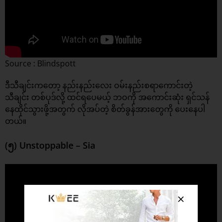
Source : Blindspott
ဒီသီချင်းကတော့ နည်းနည်းလေး ဝမ်းနည်းစရာကောင်းတဲ့
သီချင်း တစ်ပုဒ်လို့ ထင်ရပေမယ့် ဘဝကို အကောင်းဆုံး ရှင်သန်
နေထိုင်သွားဖို့အတွက် လိုအပ်တဲ့ စိတ်ခွန်အားတွေကို ပေးနေပါ
တယ်။
(၅) Unstoppable – Sia