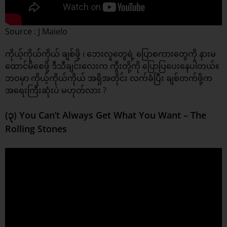
Source : J Maielo
ကိုယ့်ကိုယ်ကိုယ် ချစ်ဖို့ ၊ ဘေးလူတွေရဲ့ ပြောစကားတွေကို နားမ
ထောင်မိစေဖို့ ဒီသီချင်းလေးက ကွီးတို့ကို ပြောပြပေးနေပါတယ်။
ဘဝမှာ ကိုယ့်ကိုယ်ကိုယ် အရှိအတိုင်း လက်ခံပြီး ချစ်တက်ဖို့က
အရေးကြီးဆုံးပဲ မဟုတ်လား ?
(၃) You Can’t Always Get What You Want – The
Rolling Stones