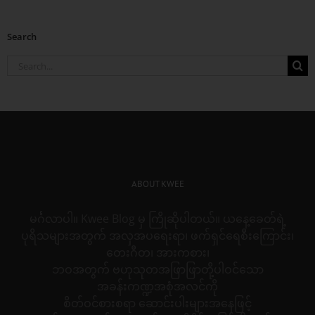
Search
Search
for:
ABOUT KWEE
မင်္ဂလာပါ။ Kwee Blog မှ ကြိုဆိုပါတယ်။ ယနေ့ခေတ်ရဲ့
ပုရိသများအတွက် အလှအပရေးရာ၊ ဖက်ရှင်ရေစီးကြောင်း၊
တေးဂီတ၊ အားကစား၊
ဘဝအတွက် ဗဟုသုတအဖြာဖြာတို့ပါဝင်သော
အခန်းကဏ္ဍအစုံအလင်ကို
စိတ်ဝင်စားစရာ ဆောင်းပါးများအနေဖြင့်