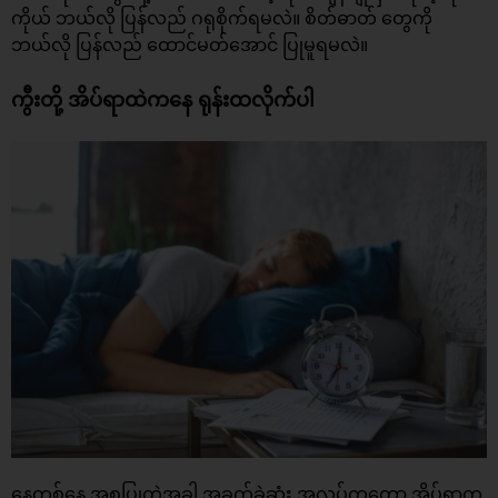
ကိုယ် ဘယ်လို ပြန်လည် ဂရုစိုက်ရမလဲ။
စိတ်ဓာတ်
တွေကို
ဘယ်လို ပြန်လည် ထောင်မတ်အောင် ပြုမူရမလဲ။
ကွီးတို့ အိပ်ရာထဲကနေ ရုန်းထလိုက်ပါ
နေ့တစ်နေ့ အစပြုတဲ့အခါ အခက်ခဲဆုံး အလုပ်ကတော့ အိပ်ရာက