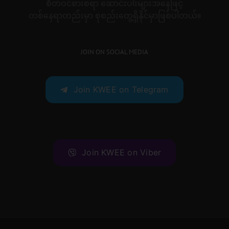
စိတ်ဝင်စားစရာ ဆောင်းပါးများအနေဖြင့်
တစ်နေရာတည်းမှာ စုစည်းတွေ့ရှိနိုင်မှာဖြစ်ပါတယ်။
JOIN ON SOCIAL MEDIA
Join KWEE on Telegram
Join KWEE on Viber