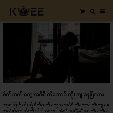
Skip
to
content
View
Larger
Image
စိတ်ဓာတ် တွေ အဝီစိ ထိတောင် ထိုးကျ နေပြီလား
ဘာ့ကြောင့် ကွီးတို့ စိတ်ဓာတ် တွေက အဝီစိ ထိတောင် ထိုးကျ နေ
သလဲဆိုတာ ကွီးတို့ သိပါသလား။ အဲ့လို အချိန်မျိုးမှာ ကိုယ့်ကိုယ်