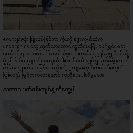
လေ့ကျင့်ခန်း ပြုလုပ်ခြင်းက ကွီးတို့ ခန္ဓာကိုယ်ထဲက
Endorphins တွေ ထွက်လာအောင် ကူညီပေးပြီး ပျော်ရွှင်စေတဲ့
ဟော်မုန်းများ ထွက်ပေါ်လာပါလိမ့်မယ်။ တစ်နေ့လျှင် ၃၅ မိနစ်ခန့်
ပုံမှန် လမ်းလျှောက်ပေးလိုက်ပါ။ တစ်ပတ်လျှင် ၅ ရက်ခန့်လောက်
လမ်းလျှောက်ပေးခြင်းက ကွီးတို့ရဲ့ ကျနေတဲ့ စိတ်ဓာတ်တွေကို
ပြန်လည် မြှင့်တက်လာအောင် ကူညီပေးပါလိမ့်မယ်။​
သဘာဝ ပတ်ဝန်းကျင်နဲ့ ထိတွေ့ပါ