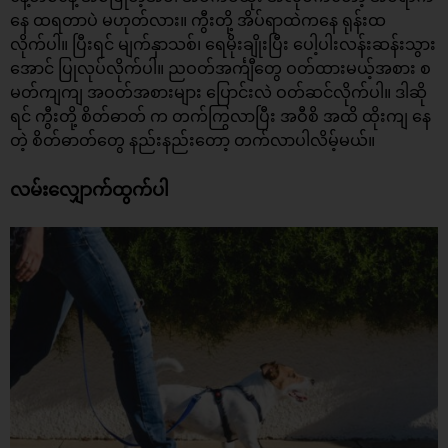
နေ ထရတာပဲ မဟုတ်လား။ ကွီးတို့ အိပ်ရာထဲကနေ ရုန်းထ
လိုက်ပါ။ ပြီးရင် မျက်နှာသစ်၊ ရေမိုးချိုးပြီး ပေါ့ပါးလန်းဆန်းသွား
အောင် ပြုလုပ်လိုက်ပါ။ ညဝတ်အင်္ကျီတွေ ဝတ်ထားမယ့်အစား စ
မတ်ကျကျ အဝတ်အစားများ ပြောင်းလဲ ဝတ်ဆင်လိုက်ပါ။ ဒါဆို
ရင် ကွီးတို့ စိတ်ဓာတ် က တက်ကြွလာပြီး အဝီစိ အထိ ထိုးကျ နေ
တဲ့ စိတ်ဓာတ်တွေ နည်းနည်းတော့ တက်လာပါလိမ့်မယ်။
လမ်းလျှောက်ထွက်ပါ