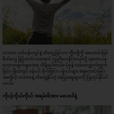
သဘာဝ ပတ်ဝန်းကျင်နဲ့ ထိတွေ့ခြင်းက ကွီးတို့ကို အကောင်းမြင်
စိတ်တွေ မြှင့်တက်လာအောင် ကူညီပေးနိုင်တယ်လို့ သုတေသန
လေ့လာချက်များအရ သိရှိရပါတယ်။ ပုံမှန် လမ်းလျှောက်ထွက်
ခြင်း၊ ခြံထဲတွင် ပန်းပင် စိုက်ခြင်း၊ ပန်းပင်များ ရေလောင်းခြင်း
အစရှိတဲ့ သဘာဝနဲ့ ထိတွေ့နိုင်တဲ့ အပြုအမူများကို ပြုလုပ်နိုင်ပါ
တယ်။
ကိုယ့်ကိုယ်ကိုယ် အရမ်းဖိအား မပေးပါနဲ့