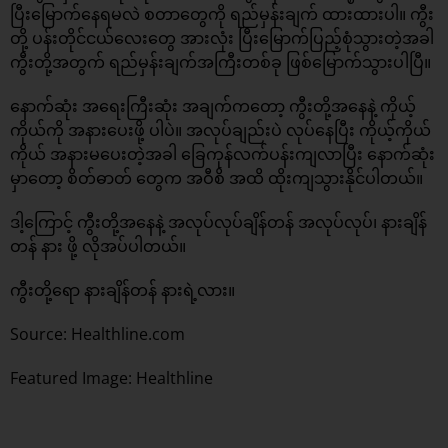
ပြီးမြောက်နေရမလဲ စတာတွေကို ရည်မှန်းချက် ထားထားပါ။ ကွီး
တို့ ပန်းတိုင်ငယ်လေးတွေ အားလုံး ပြီးမြောက်ပြည့်စုံသွားတဲ့အခါ
ကွီးတို့အတွက် ရည်မှန်းချက်အကြီးတစ်ခု ဖြစ်မြောက်သွားပါပြီ။
နောက်ဆုံး အရေးကြီးဆုံး အချက်ကတော့ ကွီးတို့အနေနဲ့ ကိုယ့်
ကိုယ်ကို အနားပေးဖို့ ပါပဲ။ အလုပ်ချည်းပဲ လုပ်နေပြီး ကိုယ့်ကိုယ်
ကိုယ် အနားမပေးတဲ့အခါ ခြေကုန်လက်ပန်းကျလာပြီး နောက်ဆုံး
မှာတော့ စိတ်ဓာတ် တွေက အဝီစိ အထိ ထိုးကျသွားနိုင်ပါတယ်။
ဒါ့ကြောင့် ကွီးတို့အနေနဲ့ အလုပ်လုပ်ချိန်တန် အလုပ်လုပ်၊ နားချိန်
တန် နား ဖို့ လိုအပ်ပါတယ်။
ကွီးတို့ရော နားချိန်တန် နားရဲ့လား။
Source: Healthline.com
Featured Image:
Healthline