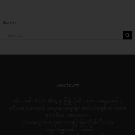
Search
Search
for:
ABOUT KWEE
မင်္ဂလာပါ။ Kwee Blog မှ ကြိုဆိုပါတယ်။ ယနေ့ခေတ်ရဲ့
ပုရိသများအတွက် အလှအပရေးရာ၊ ဖက်ရှင်ရေစီးကြောင်း၊
တေးဂီတ၊ အားကစား၊
ဘဝအတွက် ဗဟုသုတအဖြာဖြာတို့ပါဝင်သော
အခန်းကဏ္ဍအစုံအလင်ကို