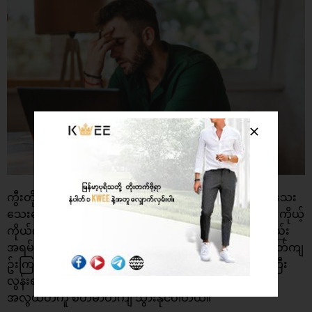
ကွီးတို့ အောင်မြင်အောင် ပြုလုပ်လိုက်တဲ့ ကိစ္စရပ်တစ်ခုက သေး
သေးလေးပဲ ဖြစ်နေပါစေ ကိုယ့်ကိုယ်ကိုယ် ချီးမွမ်းလိုက်ပါ။ ကိုယ့်
ကိုယ်ကိုယ် အရမ်းကြီး ဖိအား မပေးပါနဲ့။ မျှော်လင့်ချက်လည်း
အရမ်းကြီး မထားပါနဲ့။ ကိုယ့်ကိုယ်ကို ဖိအား ပေးလွန်းတဲ့ စိတ်ကျ
ဥ်းကြပ်လာပြီး စိတ်ညစ်ရလာပါလိမ့်မယ်။ မျှော်လင့်ချက် ကြီး
လွန်းရင်လည်း မျှော်လင့်ထားသမျှ မဖြစ်လာတဲ့အခါ
အလွယ်တကူ စိတ်ဓာတ်ကျ သွားနိုင်ပါတယ်။