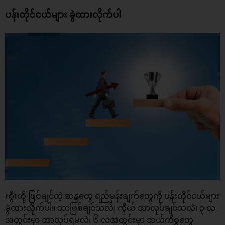
ပန်းတိုင်ငယ်များ ခွဲထားလိုက်ပါ
ကွီးတို့ ဖြစ်ချင်တဲ့ ဆန္ဒတွေ ရည်မှန်းချက်တွေကို ပန်းတိုင်ငယ်များ
ခွဲထားလိုက်ပါ။ ဘာဖြစ်ချင်သလဲ၊ ကိုယ် ဘာလုပ်ချင်သလဲ၊ ၃ လ
အတွင်းမှာ ဘာလုပ်ရမလဲ၊ ၆ လအတွင်းမှာ ဘယ်ကိစ္စတွေ