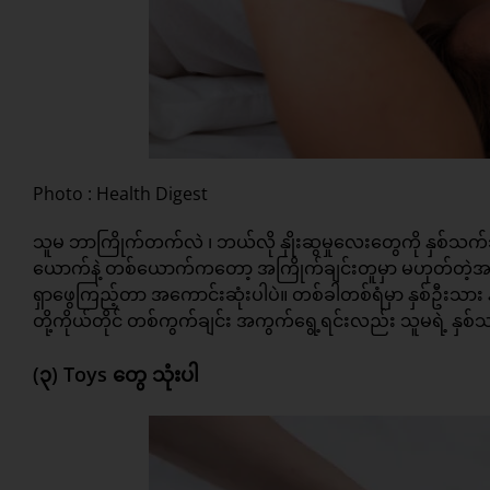
Photo : Health Digest
သူမ ဘာကြိုက်တက်လဲ ၊ ဘယ်လို နှိုးဆွမှုလေးတွေကို နှစ်သက
ယောက်နဲ့ တစ်ယောက်ကတော့ အကြိုက်ချင်းတူမှာ မဟုတ်တဲ့အတ
ရှာဖွေကြည့်တာ အကောင်းဆုံးပါပဲ။ တစ်ခါတစ်ရံမှာ နှစ်ဦးသား နှစ
တို့ကိုယ်တိုင် တစ်ကွက်ချင်း အကွက်ရွေ့ရင်းလည်း သူမရဲ့ နှစ်သ
(၃) Toys တွေ သုံးပါ