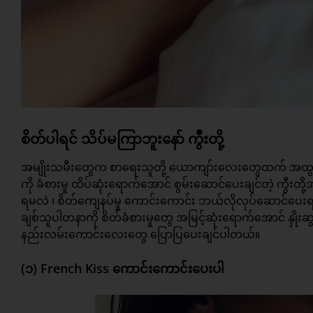
စိတ်ပါရင် သိပ်မကြာဘူးနော် ကွီးတို့
အမျိုးသမီးတွေက စာရေးသူတို့ ယောကျာ်းလေးတွေထက်
အထွ
ကို ခံစားမှု ထိပ်ဆုံးရောက်အောင် စွမ်းဆောင်ပေးချင်တဲ့ ကွီးတို
ရမလဲ ၊ စိတ်ကျေနပ်မှု ကောင်းကောင်း ဘယ်လိုလုပ်ဆောင်ပေးရမလဲဆ
ချစ်သူပါတနာကို စိတ်ခံစားမှုတွေ အမြင့်ဆုံးရောက်အောင် နှိုးဆ
နည်းလမ်းကောင်းလေးတွေ ပြောပြပေးချင်ပါတယ်။
(၁) French Kiss ကောင်းကောင်းပေးပါ