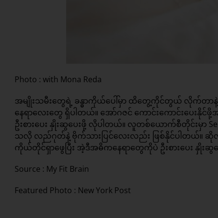
Photo : with Mona Reda
အမျိုးသမီးတွေရဲ့ ခန္ဓာကိုယ်ပေါ်မှာ ထိတွေ့ကိုင်တွယ် လိုက်တာနဲ့ 
နေရာလေးတွေ ရှိပါတယ်။ အော်ဂဇင် ကောင်းကောင်းပေးနိုင်ဖိ
ဦးစားပေး နှိုးဆွပေးဖို့ လိုပါတယ်။ လူတစ်ယောက်စီတိုင်းမှာ 
သလို လည်ဂုတ်နဲ့ ဗိုက်သားပြင်လေးလည်း ဖြစ်နိုင်ပါတယ်။ ဆိုလ
ကိုယ်တိုင်ရှာဖွေပြီး အဲ့ဒီအဓိကနေရာတွေကိုပဲ ဦးစားပေး နှိုးဆ
Source :
My Fit Brain
Featured Photo : New York Post