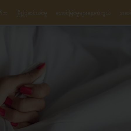
ဂီတ
မြို့ပြဆင်ယင်မှု
အောင်မြင်မှုများနောက်ကွယ်
အဆင့်