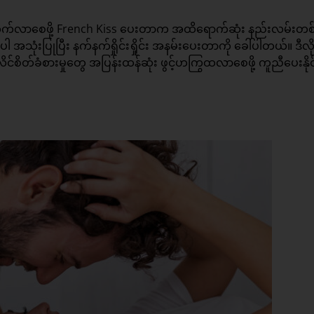
မြင့်တက်လာစေဖို့ French Kiss ပေးတာက အထိရောက်ဆုံး နည်းလမ်းတစ်
ပါ အသုံးပြုပြီး နက်နက်ရှိုင်းရှိုင်း အနမ်းပေးတာကို ခေါ်ပါတယ်။ ဒီလ
ိင်စိတ်ခံစားမှုတွေ အပြန်းထန်ဆုံး ဖွင့်ဟကြွထလာစေဖို့ ကူညီပေးနိုင