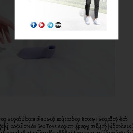
ေ မဟုတ်ပါဘူး။ ဒါပေမယ့် ဆန်းသစ်တဲ့ ခံစားမှု ၊ မတူညီတဲ့ စိတ်
ပြု သင့်ပါတယ်။ Sex Toys တွေဟာ နှိုးဆွမှု အရှိန်ကို မြှင့်တင်ပေးနိ