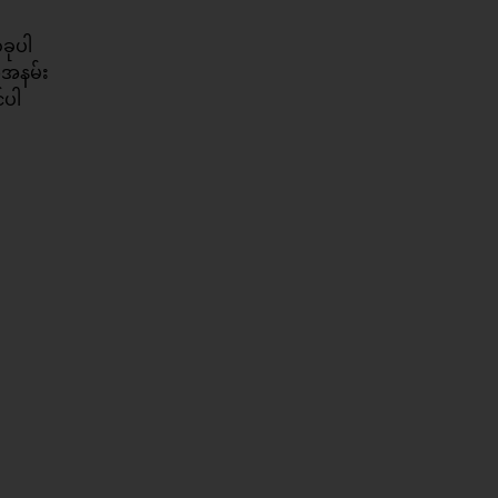
ခုပါ
ိုအနမ်း
်ပါ