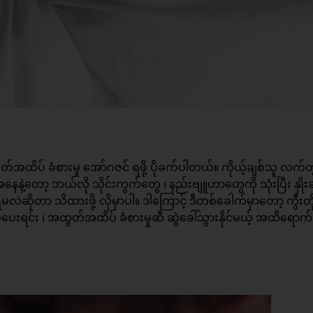
တ်အထိပ်
ခံစားမှု အော်ဂဇင် ရဖို့ ပိုခက်ပါတယ်။ ကိုယ့်ချစ်သူ လက်တ
့အနေနဲ့တော့ ဘယ်လို သိုင်းကွက်တွေ ၊ နည်းဗျူဟာတွေကို သုံးပြီး နှို
ိုတာ သိထားဖို့ လိုမှာပါ။ ဒါကြောင့် ဒီတစ်ခေါက်မှာတော့ ကွီးတို့
ွပေးရင်း ၊ အထွတ်အထိပ် ခံစားမှုဆီ ဆွဲခေါ်သွားနိုင်မယ့် အထိရောက်