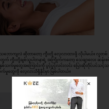
်သဘောကျလဲ ဆိုတာတော့ ကွီးတို့ လေ့လာထားဖို့ လိုပါမယ်။ လူတစ်
ွက် ကွီးတို့ချစ်သူပါတနာရဲ့ အကြိုက်ကတော့ သေချာလေး ဆန်းစစ
်သက်မှုတွေအကြောင်းကို ပွင့်ပွင့်လင်းလင်း ပြောဆိုတိုင်ပင်သင့်သလ
က်မှုတွေကို လေ့လာသိရှိနိုင်မှာ ဖြစ်ပါတယ်။