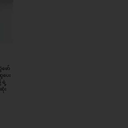
ွဲဖော်
းဆွပေး
 ရဲ့
ဆုံး