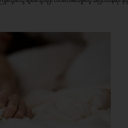
ဆီသို့ ဆွဲခေါ်သွားပြီး လိင်စိတ်ခံစားမှုတွေ အပြင်းထန်ဆုံး နို