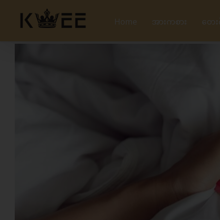
Skip
to
Home
အားကစား
တေး
content
View
Larger
Image