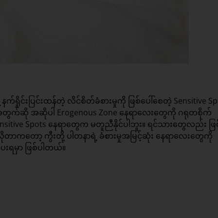
နက်ရှိုင်းပြင်းထန်တဲ့ လိင်စိတ်ခံစားမှုကို ဖြစ်ပေါ်စေတဲ့ Sensitive S
ု့အတွက်ဆို အဆိုပါ Erogenous Zone နေရာလေးတွေကို ဂရုတစိုက်
Sensitive Spots နေရာတွေက မတူညီနိုင်ပါဘူး။ ရင်သားတွေလည်း ဖြစ်န
ိုတာကတော့ ကွီးတို့ ပါတနာရဲ့ ခံစားမှုအမြင့်ဆုံး နေရာလေးတွေကို
ွပေးရမှာ ဖြစ်ပါတယ်။