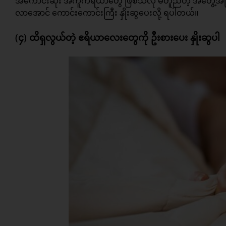
အကောင်းဆုံး အကူကိရိယာတွေ ဖြစ်သလို မတူညီတဲ့ အတွေ့အကြုံတွေ
လာအောင် ကောင်းကောင်းကြီး နှိုးဆွပေးလို့ ရပါတယ်။
(၄) ထိရှလွယ်တဲ့ ဧရိယာလေးတွေကို ဦးစားပေး နှိုးဆွပါ