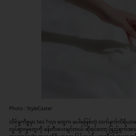
Photo : StyleCaster
လိင်မှုကိစ္စမှာ Sex Toys တွေက မပါမဖြစ်တဲ့ လက်နက်ကိရိယာတွ
လှုပ်ရှားမှုတွေကို ဖန်တီးပေးချင်တယ် ဆိုရင်တော့ ဖြည့်စွက်အသုံး