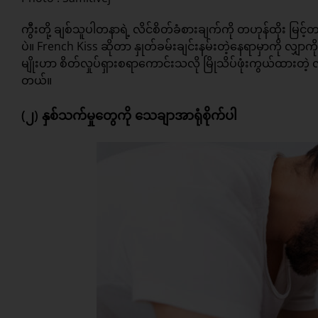
ကွီးတို့ ချစ်သူပါတနာရဲ့ လိင်စိတ်ခံစားချက်ကို တဟုန်ထိုး 
ပဲ။ French Kiss ဆိုတာ နှုတ်ခမ်းချင်းနမ်းတဲ့နေရာမှာကို လျှာကို
မျိုးဟာ စိတ်လှုပ်ရှားစရာကောင်းသလို မြိုသိပ်ဖုံးကွယ်ထားတဲ့ လ
တယ်။
(၂) နှစ်သက်မှုတွေကို သေချာအာရုံစိုက်ပါ