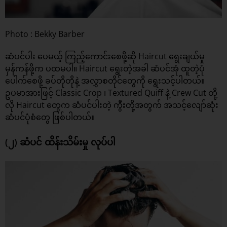
Photo : Bekky Barber
ဆံပင်ပါး ပေမယ့် ကြည့်ကောင်းစေဖို့ဆို Haircut ရွေးချယ်မှု
မှန်ကန်ဖို့က ပထမပါ။ Haircut ရွေးတဲ့အခါ ဆံပင်အုံ ထူတဲ့ပုံ
ပေါက်စေဖို့ ခပ်တိုတိုနဲ့ အလွှာစတိုင်တွေကို ရွေးသင့်ပါတယ်။
ဥပမာအားဖြင့် Classic Crop ၊ Textured Quiff နဲ့ Crew Cut တို့
လို Haircut တွေက ဆံပင်ပါးတဲ့ ကွီးတို့အတွက် အသင့်လျော်ဆုံး
ဆံပင်ပုံစံတွေ ဖြစ်ပါတယ်။
(၂) ဆံပင် ထိန်းသိမ်းမှု လုပ်ပါ