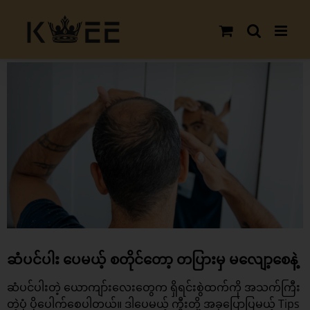
Skip
to
content
View
Larger
Image
ဆံပင်ပါး ပေမယ့် စတိုင်တော့ တပြားမှ မလျော့စေနဲ့
ဆံပင်ပါးတဲ့ ယောကျာ်းလေးတွေက ရှိရင်းစွဲထက်ကို အသက်ကြီး
တဲ့ပုံ ပိုပေါက်စေပါတယ်။ ဒါပေမယ့် ကွီးတို့ အခုပြောပြမယ့် Tips