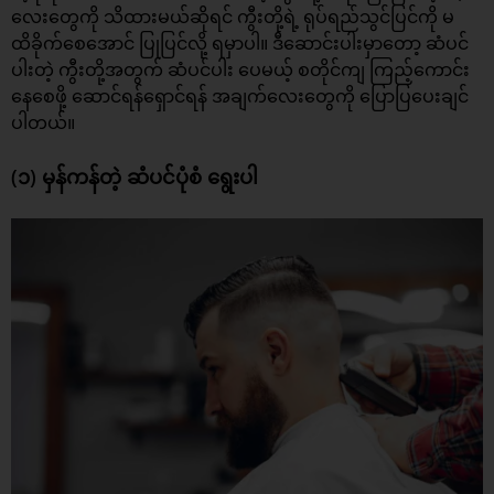
လေးတွေကို သိထားမယ်ဆိုရင် ကွီးတို့ရဲ့ ရုပ်ရည်သွင်ပြင်ကို မ
ထိခိုက်စေအောင် ပြုပြင်လို့ ရမှာပါ။ ဒီဆောင်းပါးမှာတော့ ဆံပင်
ပါးတဲ့ ကွီးတို့အတွက်
ဆံပင်ပါး
ပေမယ့် စတိုင်ကျ ကြည့်ကောင်း
နေစေဖို့ ဆောင်ရန်ရှောင်ရန် အချက်လေးတွေကို ပြောပြပေးချင်
ပါတယ်။
(၁) မှန်ကန်တဲ့ ဆံပင်ပုံစံ ရွေးပါ