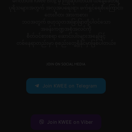
မင်္ဂလာပါ။ Kwee Blog မှ ကြိုဆိုပါတယ်။ ယနေ့ခေတ်ရဲ့
ပုရိသများအတွက် အလှအပရေးရာ၊ ဖက်ရှင်ရေစီးကြောင်း၊
တေးဂီတ၊ အားကစား၊
ဘဝအတွက် ဗဟုသုတအဖြာဖြာတို့ပါဝင်သော
အခန်းကဏ္ဍအစုံအလင်ကို
စိတ်ဝင်စားစရာ ဆောင်းပါးများအနေဖြင့်
တစ်နေရာတည်းမှာ စုစည်းတွေ့ရှိနိုင်မှာဖြစ်ပါတယ်။
JOIN ON SOCIAL MEDIA
Join KWEE on Telegram
Join KWEE on Viber