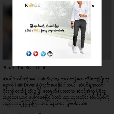
Photo : The Beard Club
ဆံပင်ပုံသွင်းတဲ့အခါ Hair Styling ထုတ်ကုန်တွေ လိမ်းကျံပြီးတဲ့
နောက် Hair Dryer နဲ့ ပုံသွင်းပေးနိုင်ပါတယ်။ ဆံပင်ရဲ့အတွင်း
ပိုင်းကို လက်နဲ့ ထိုးဖွပြီး လေမှုတ်ပေးတာက ဆံပင်အုံကို ပိုမိုထူ
ထည်သယောင် ပေါက်စေပြီး ပုံသွင်းထားတဲ့အတိုင်း ဆံပင်ပုံစံကို
လည်း အချိန်ကြာကြာ ပုံပေါ်နေစေမှာ ဖြစ်ပါတယ်။