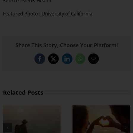
Source :
Men’s Health
Featured Photo : University of California
Share This Story, Choose Your Platform!
Facebook
X
LinkedIn
WhatsApp
Email
Related Posts
တွဲတာကြာလေ