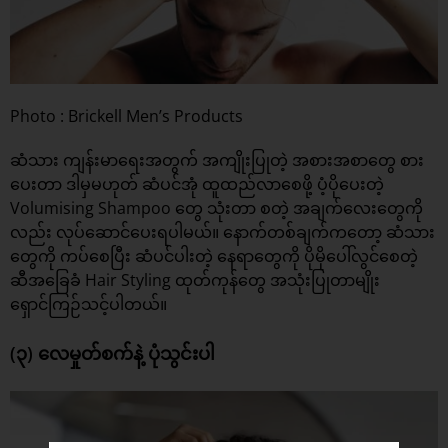
Photo : Brickell Men’s Products
ဆံသား ကျန်းမာရေးအတွက် အကျိုးပြုတဲ့ အစားအစာတွေ စား
ပေးတာ ဒါမှမဟုတ် ဆံပင်အုံ ထူထည်လာစေဖို့ ပံ့ပိုပေးတဲ့
Volumising Shampoo တွေ သုံးတာ စတဲ့ အချက်လေးတွေကို
လည်း လုပ်ဆောင်ပေးရပါမယ်။ နောက်တစ်ချက်ကတော့ ဆံသား
တွေကို ကပ်စေပြီး ဆံပင်ပါးတဲ့ နေရာတွေကို ပိုမိုပေါ်လွင်စေတဲ့
ဆီအခြေခံ Hair Styling ထုတ်ကုန်တွေ အသုံးပြုတာမျိုး
ရှောင်ကြဉ်သင့်ပါတယ်။
(၃) လေမှုတ်စက်နဲ့ ပုံသွင်းပါ