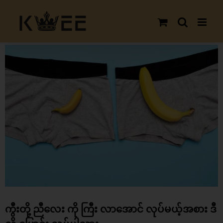
Skip
to
content
View
Larger
Image
ကွီးတို့ ညီလေး ကို ကြီး လာအောင် လုပ်မယ့်အစား ဒီ