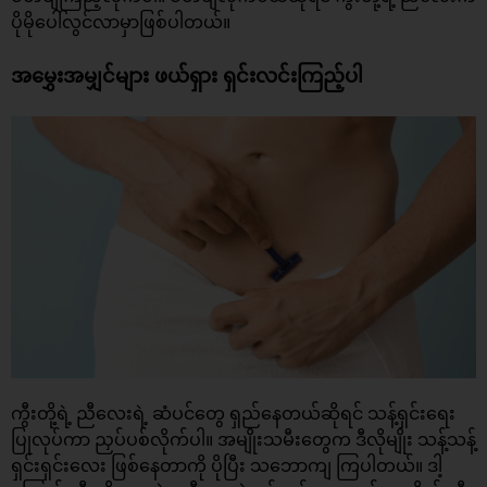
ပိုမိုပေါ်လွင်လာမှာဖြစ်ပါတယ်။
အမွှေးအမျှင်များ ဖယ်ရှား ရှင်းလင်းကြည့်ပါ
ကွီးတို့ရဲ့ ညီလေးရဲ့ ဆံပင်တွေ ရှည်နေတယ်ဆိုရင် သန့်ရှင်းရေး
ပြုလုပ်ကာ ညှပ်ပစ်လိုက်ပါ။ အမျိုးသမီးတွေက ဒီလိုမျိုး သန့်သန့်
ရှင်းရှင်းလေး ဖြစ်နေတာကို ပိုပြီး သဘောကျ ကြပါတယ်။ ဒါ့