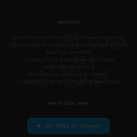
ABOUT KWEE
မင်္ဂလာပါ။ Kwee Blog မှ ကြိုဆိုပါတယ်။ ယနေ့ခေတ်ရဲ့
ပုရိသများအတွက် အလှအပရေးရာ၊ ဖက်ရှင်ရေစီးကြောင်း၊
တေးဂီတ၊ အားကစား၊
ဘဝအတွက် ဗဟုသုတအဖြာဖြာတို့ပါဝင်သော
အခန်းကဏ္ဍအစုံအလင်ကို
စိတ်ဝင်စားစရာ ဆောင်းပါးများအနေဖြင့်
တစ်နေရာတည်းမှာ စုစည်းတွေ့ရှိနိုင်မှာဖြစ်ပါတယ်။
JOIN ON SOCIAL MEDIA
Join KWEE on Telegram