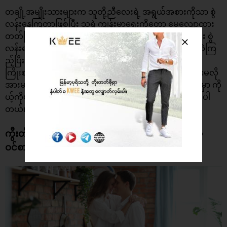
တချို့အမျိုးသားများက သူတို့ညီလေးရဲ့ အရွယ်အစားကိုသာ စွဲ
လန်းနေကြတာဖြစ်ပြီး သူ့ရဲ ကျန်းမာရေးကိုတော့ မေ့လျော့ထား
တတ်ကြပါတယ်။ ဆိုဒ် အရွယ်အစားအပေါ်မှာသာ အရူးအမူး စွဲ
လန်းနေမယ့်အစား ကွီးတို့ရဲ့ အတွေးအမြင်တွေကို ပြောင်းလဲကြ
ည့်ပြီး ကိုယ့်ဆိုဒ်နဲ့ကိုယ် ယုံကြည်ချက် အပြည့်ရှိနေအောင်
ကြိုးစားကြည့်လိုက်ပါ။ ဒါဆိုရင်တော့ ကိုယ့်ကိုယ်ကိုယ် အားမလို
အားမရ ဖြစ်တာမျိုးတွေ ရှိတော့မှာ မဟုတ်ဘဲ ဖဲမွေ့ရာထက်မှာ ကို
ယ့်ကိုယ်ကိုယ် ယုံကြည်ချက် ရှိရှိနဲ့ ချစ်တင်းနှောနိုင်မှာပဲ ဖြစ်ပါ
တယ်။
ကွီးတို့ ညီလေးက ဘယ်လောက်ကြီးကြီး သူ(မ) စိတ်မ
ဝင်စားဘူးဆိုတာ သတိရပါ