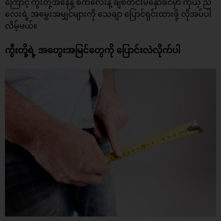
ကြောင့် ကွီးတို့အနေနဲ့ စကီလေးနဲ့
ချစ်တင်း
မနှောခင်မှာ ကိုယ့် ညီ
လေးရဲ့ အမွှေးအမျှင်များကို သေချာ ပြောင်ရှင်းထားဖို့ လိုအပ်ပါ
လိမ့်မယ်။
ကွီးတို့ရဲ့ အတွေးအမြင်တွေကို ပြောင်းလဲလိုက်ပါ