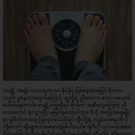
တချို့ အမျိုးသားတွေက ဝဝ ဖိုင့်ဖိုင့် ဖြစ်နေတဲ့အပြင် ဗိုက်က
လည်း ပူနေတဲ့အတွက်ကြောင့် သူတို့ရဲ့ ညီလေးက သေးသယောင်
ပေါက်နေတာပါ။ တချို့တွေဆိုရင် ဗိုက်က အဆီတွေကြောင့် ညီ
လေးတောင် ဖုံးသွားပြီး မမြင်ရတော့ပါဘူး။ ဒီလို အခြေအနေမျိုး
မှာ ခွဲစိတ်တာတွေ ပြုလုပ်မယ်ဆိုရင် ကွီးတို့ရဲ့ ကျန်းမာရေးကို ပို
လို့တောင် ဆိုးရွားလာစေမှာပဲဖြစ်ပါတယ်။ အဲ့ဒီလို လုပ်မယ့်အစား
ဝိတ်ချကြည့်လိုက်ပါ။ ဝိတ်ချလိုက်မယ်ဆိုရင် ကွီးတို့ရဲ့ ညီလေးက