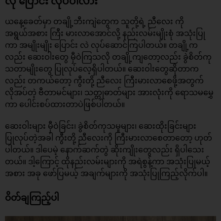
လို ပြောင်း လုပ်ပါလား
ယနေ့ခေတ်မှာ တချို့ဘီးကျဲတွေက သူတို့ရဲ့ ညီလေး ကို
အရွယ်အစား ကြီး မားလာအောင်လို့ နည်းလမ်းမျိုးစုံ အသုံးပြု
ကာ အမျိုးမျိုး ပြောင်း လဲ လုပ်ဆောင်ကြပါတယ်။ တချို့က
လည်း ဆေးဝါးတွေ မှီဝဲကြသလို တချို့ကျတော့လည်း ခွဲစိတ်ကု
သတာမျိုးတွေ ပြုလုပ်လေ့ရှိပါတယ်။ ဆေးဝါးတွေဆိုတာက
လည်း တကယ်တော့ ကွီးတို့ ညီလေး ကြီးမားလာစေဖို့အတွက်
လိုအပ်တဲ့ ဗီတာမင်များ၊ သတ္တုဓာတ်များ အားလုံးကို ရောသမမွှေ
ကာ ပေါင်းစပ်ထားတာပဲဖြစ်ပါတယ်။
ဆေးဝါးများ မှီဝဲခြင်း၊ ခွဲစိတ်ကုသမှုများ၊ ဆေးထိုးခြင်းများ
ပြုလုပ်တဲ့အခါ ကွီးတို့ ညီလေးကို ကြီးမားလာစေတာတော့ ဟုတ်
ပါတယ်။ ဒါပေမဲ့ နောက်ဆက်တွဲ ဆိုးကျိုးတွေလည်း ရှိပါသေး
တယ်။ ဒါ့ကြောင့် ထိုနည်းလမ်းများကို အရဲစွန့်ကာ အသုံးပြုမယ့်
အစား အခု ဖော်ပြမယ့် အချက်များကို အသုံးပြုကြည့်လိုက်ပါ။
ဝိတ်ချကြည့်ပါ