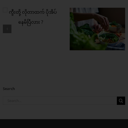
ကွီးတို့ရဲ့ အကြား
အာရုံ ပိုကောင်းစေဖို့
ဒါတွေစားပေး
Search
Search
for: