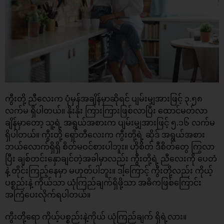
ကွီးတို့ ညီလေးက ပုံမှန်အချိန်မှာဆိုရင် ပျမ်းမျှအားဖြင့် ၃.၅၈
လက်မ ရှိပါတယ်။ နိုးနိုး ကြားကြားဖြစ်လာပြီး ထောင်မတ်လာ
ချိန်မှာတော့ သူ့ရဲ့ အရွယ်အစားက ပျမ်းမျှအားဖြင့် ၅.၁၆ လက်မ
ရှိပါတယ်။ ကွီးတို့ ရှော်တီလေးက ကွီးတို့ရဲ့ ဆိုဒ် အရွယ်အစား
ဘယ်လောက်ရှိရှိ စိတ်မဝင်စားပါဘူး။ ဟိုစိတ် ဒီစိတ်တွေ ကြွလာ
ပြီး ချစ်တင်းနှောချင်တဲ့အခါမှာလည်း ကွီးတို့ရဲ့ ညီလေးကို ပေတံ
နဲ့ တိုင်းကြည့်နေမှာ မဟုတ်ပါဘူး။ ဒါ့ကြောင့် ကွီးတို့လည်း ကိုယ့်
ပစ္စည်းနဲ့ ကိုယ်သာ ယုံကြည်ချက်ရှိဖို့သာ အဓိကဖြစ်ကြောင်း
အကြံပေးလိုက်ရပါတယ်။
ကွီးတို့ရော ကိုယ့်ပစ္စည်းနဲ့ကိုယ် ယုံကြည်ချက် ရှိရဲ့လား။