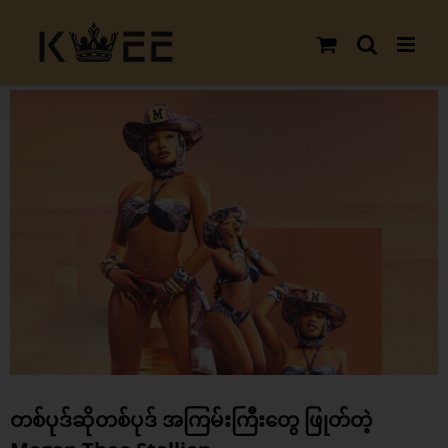
Skip
to
content
View
Larger
Image
တစ်ပုဒ်ဆိုတစ်ပုဒ် အကြမ်းကြီးတွေ ဖြုတ်တဲ့