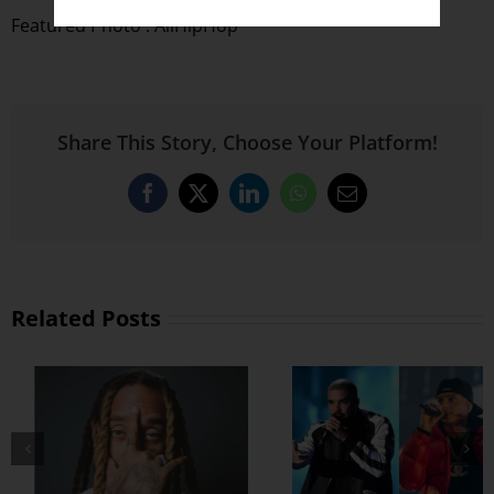
Featured Photo : AllHipHop
Share This Story, Choose Your Platform!
Facebook
X
LinkedIn
WhatsApp
Email
Related Posts
Drake နဲ့ Central
Cee တို့ ပေါင်းဖြုတ်