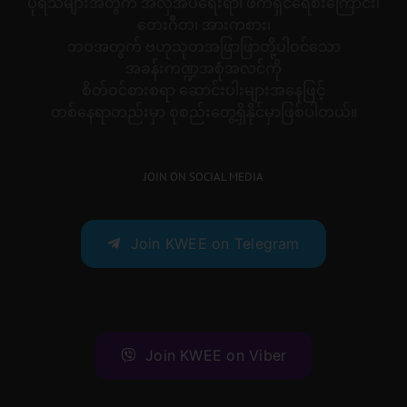
ပုရိသများအတွက် အလှအပရေးရာ၊ ဖက်ရှင်ရေစီးကြောင်း၊
တေးဂီတ၊ အားကစား၊
ဘဝအတွက် ဗဟုသုတအဖြာဖြာတို့ပါဝင်သော
အခန်းကဏ္ဍအစုံအလင်ကို
စိတ်ဝင်စားစရာ ဆောင်းပါးများအနေဖြင့်
တစ်နေရာတည်းမှာ စုစည်းတွေ့ရှိနိုင်မှာဖြစ်ပါတယ်။
JOIN ON SOCIAL MEDIA
Join KWEE on Telegram
Join KWEE on Viber