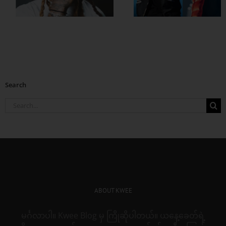
ထားတဲ့ Which One
Search
Search
for:
ABOUT KWEE
မင်္ဂလာပါ။ Kwee Blog မှ ကြိုဆိုပါတယ်။ ယနေ့ခေတ်ရဲ့