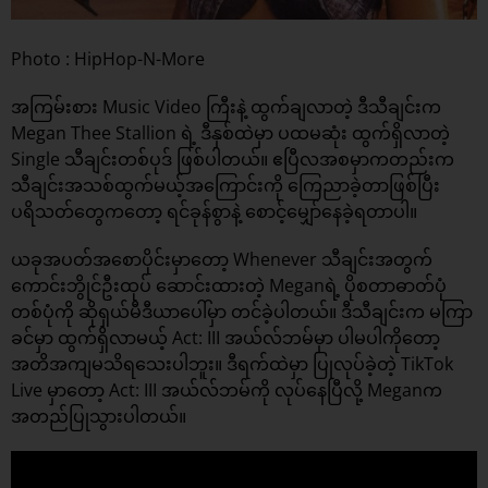
Photo : HipHop-N-More
အကြမ်းစား Music Video ကြီးနဲ့ ထွက်ချလာတဲ့ ဒီသီချင်းက
Megan Thee Stallion ရဲ့ ဒီနှစ်ထဲမှာ ပထမဆုံး ထွက်ရှိလာတဲ့
Single သီချင်းတစ်ပုဒ် ဖြစ်ပါတယ်။ ဧပြီလအစမှာကတည်းက
သီချင်းအသစ်ထွက်မယ့်အကြောင်းကို ကြေညာခဲ့တာဖြစ်ပြီး
ပရိသတ်တွေကတော့ ရင်ခုန်စွာနဲ့ စောင့်မျှော်နေခဲ့ရတာပါ။
ယခုအပတ်အစောပိုင်းမှာတော့ Whenever သီချင်းအတွက်
ကောင်းဘွိုင်ဦးထုပ် ဆောင်းထားတဲ့ Meganရဲ့ ပိုစတာဓာတ်ပုံ
တစ်ပုံကို ဆိုရှယ်မီဒီယာပေါ်မှာ တင်ခဲ့ပါတယ်။ ဒီသီချင်းက မကြာ
ခင်မှာ ထွက်ရှိလာမယ့် Act: III အယ်လ်ဘမ်မှာ ပါမပါကိုတော့
အတိအကျမသိရသေးပါဘူး။ ဒီရက်ထဲမှာ ပြုလုပ်ခဲ့တဲ့ TikTok
Live မှာတော့ Act: III အယ်လ်ဘမ်ကို လုပ်နေပြီလို့ Meganက
အတည်ပြုသွားပါတယ်။