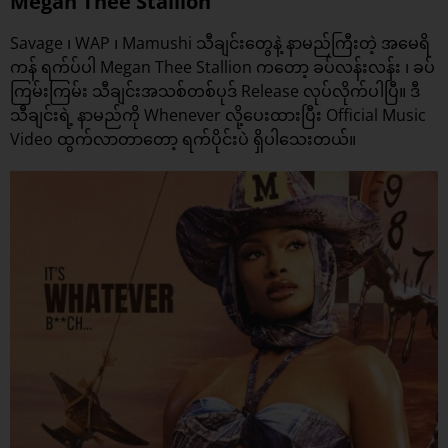
Megan Thee Stallion
Savage ၊ WAP ၊ Mamushi သီချင်းတွေနဲ့ နာမည်ကြီးတဲ့ အမေရိ
ကန် ရက်ပ်ပါ Megan Thee Stallion ကတော့ ခပ်လန်းလန်း ၊ ခပ်
ကြမ်းကြမ်း သီချင်းအသစ်တစ်ပုဒ် Release လုပ်လိုက်ပါပြီ။ ဒီ
သီချင်း
ရဲ့ နာမည်ကို Whenever လို့ပေးထားပြီး Official Music
Video ထွက်လာတာတော့ ရက်ပိုင်းပဲ ရှိပါသေးတယ်။