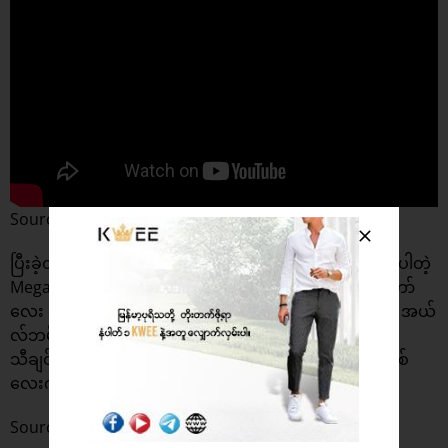
Source : Megan Thee Stallion
ပြီးခဲ့တဲ့ ၂၀၂၄ ခုနှစ် အောက်တိုဘာလထဲမှာ သီချင်း ၁၂ ပုဒ်ပါတဲ့
Megan: Act II အယ်လ်ဘမ်ကို ဖြန့်ဝေခဲ့တာဖြစ်ပြီး တော်တော်
လေး အောင်မြင်မှုခဲ့ရတာပါ။ Meganရဲ့ နောက်ထပ်လာမယ့် အယ်
လ်ဘမ်အသစ်ကို စောင့်ရင်း အခုလက်ရှိ ထုတ်ဝေလိုက်တဲ့
သီချင်းစာသား အကြမ်းစားတွေနဲ့ Whenever သီချင်းအသစ်
လေးကို ဂီတချစ်သူတွေ ခံစားနာဆင်လိုက်ပါဦးနော်။
Source :
Siachen Studios