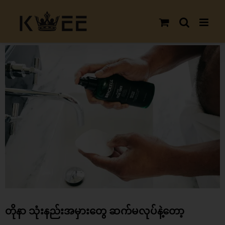
Skip
to
content
View
Larger
Image
တိုနာ သုံးနည်းအမှားတွေ ဆက်မလုပ်နဲ့‌တော့