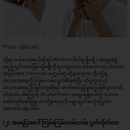
Photo : QRxLabs
တိုနာ ဝယ်တော့မယ်ဆိုရင် Alcohol ပါဝင်မှု ရှိမရှိ ၊ အမွှေးရနံ့
ထည့်သွင်းထားခြင်းရှိမရှိကို သေချာလေး စစ်ဆေးသင့်ပါတယ်။
အပြင်းစား Chemicals တွေပါတဲ့ တိုနာတွေက ကွီးတို့ရဲ့
အသားအရေကို ကြမ်းတမ်းပျက်စီးစေပြီး ထိရှလွယ်တဲ့
အသားအရေ ပိုင်ရှင်တွေဆိုရင် ဓာတ်မတည့်မှုတွေ ဖြစ်ပွားတတ်
ပါတယ်။ ဒါကြောင့် Alcohol Free ၊ အမွှေးရနံ့မပါတဲ့ သဘာဝ
အော်ဂဲနစ်ဖော်မြူလာ တိုနာတွေကို ရွေးချယ်အသုံးပြုတာ
အကောင်းဆုံးပါပဲ။
(၂) အရေပြားပေါ် ကြမ်းကြမ်းတမ်းတမ်း ပွတ်တိုက်တာ