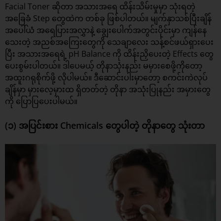
Facial Toner ဆိုတာ အသားအရေ ထိန်းသိမ်းမှုမှာ သုံးရတဲ့
အခြေခံ Step တွေထဲက တစ်ခု ဖြစ်ပါတယ်။ မျက်နှာသစ်ပြီးချိန်
အပေါ်ယံ အရေပြားအလွှာနဲ့ ချွေးပေါက်အတွင်းပိုင်းမှာ ကျန်နေ
သေးတဲ့ အညစ်အကြေးတွေကို သေချာလေး သန့်စင်ဖယ်ရှားပေး
ပြီး အသားအရေရဲ့ pH Balance ကို ထိန်းညှိပေးတဲ့ Effects တွေ
ပေးစွမ်းပါတယ်။ ဒါပေမယ့် တိုနာသုံးနည်း မမှားစေဖို့ကိုတော့
အထူးဂရုစိုက်ဖို့ လိုပါမယ်။ ဒီဆောင်းပါးမှာတော့
စကင်းကဲ
လုပ်
ချိန်မှာ မှားလေ့မှားထ ရှိတတ်တဲ့ တိုနာ အသုံးပြုနည်း အမှားတွေ
ကို ပြောပြပေးပါမယ်။
(၁) အပြင်းစား Chemicals တွေပါတဲ့ တိုနာတွေ သုံးတာ