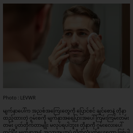
Photo : LEVWR
မျက်နှာပေါ်က အညစ်အကြေးတွေကို ပြောင်စင် ချင်‌စောနဲ့ တိုနာ
ထည့်ထားတဲ့ ဂွမ်းစကို မျက်နှာအရေပြားအပေါ် ကြမ်းကြမ်းတမ်း
တမ်း ပွတ်တိုက်တာမျိုး မလုပ်ရပါဘူး။ တိုနာကို ဂွမ်းလေးပေါ်
တင်ပြီး မျက်နှာအနှံ့ အသာအယာပဲ လိုက်လံပွတ်ပေးရတာ ဖြစ်ပါ