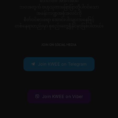
တေးဂီတ၊ အားကစား၊
ဘဝအတွက် ဗဟုသုတအဖြာဖြာတို့ပါဝင်သော
အခန်းကဏ္ဍအစုံအလင်ကို
စိတ်ဝင်စားစရာ ဆောင်းပါးများအနေဖြင့်
တစ်နေရာတည်းမှာ စုစည်းတွေ့ရှိနိုင်မှာဖြစ်ပါတယ်။
JOIN ON SOCIAL MEDIA
Join KWEE on Telegram
Join KWEE on Viber