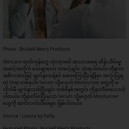
Photo : Brickell Men’s Products
Skincare ထုတ်ကုန်တွေ သုံးတဲ့အခါ အသားအရေ ထိန်းသိမ်းမှု
အဆင့်အလိုက် သေချာလေး တဆင့်ချင်း သုံးရပါတယ်။ တိုနာက
အဓိကအားဖြင့် မျက်နှာသန့်စင် ဆေးကြောပြီးချိန်မှာ အသုံးပြုရ
တဲ့ Step တစ်ခုပါ။ Serum သို့မဟုတ် Moisturizer တွေကို မ
လိုက်မီ မျက်နှာသစ်ပြီးချင်း တစ်မိနစ်အတွင်း တိုနာလိမ်းပေးသင့်
ပါတယ်။ တိုနာလိမ်းပြီးမှသာ Serum သို့မဟုတ် Moisturizer
တွေကို ဆက်လက်လိမ်းရမှာ ဖြစ်ပါတယ်။
Source :
Luxury by Sofia
Featured Photo : Brickell Men’s Products