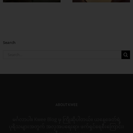
Search
Search
for:
ABOUT KWEE
မင်္ဂလာပါ။ Kwee Blog မှ ကြိုဆိုပါတယ်။ ယနေ့ခေတ်ရဲ့
ပုရိသများအတွက် အလှအပရေးရာ၊ ဖက်ရှင်ရေစီးကြောင်း၊