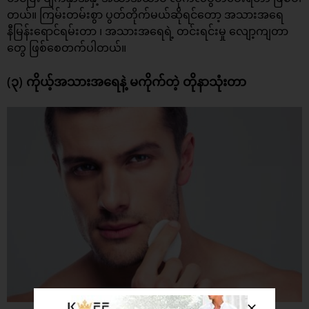
တယ်။ ကြမ်းတမ်းစွာ ပွတ်တိုက်မယ်ဆိုရင်တော့ အသားအရေ
နီမြန်းရောင်ရမ်းတာ ၊ အသားအရေရဲ့ တင်းရင်းမှု လျော့ကျတာ
တွေ ဖြစ်စေတက်ပါတယ်။
(၃) ကိုယ့်အသားအရေနဲ့ မကိုက်တဲ့ တိုနာသုံးတာ