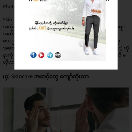
Photo : HIMistry Naturals
Skin Type အပေါ်မူတည်ပြီး ကိုက်ညီတဲ့ တိုနာကို ရွေးချယ်
အသုံးပြုဖို့ကလည်း အရေးကြီးပါတယ်။ ကိုယ့်ရဲ့အသားအရေက
အဆီပြန်လား ၊ အသားခြောက်လား ၊ ဝက်ခြံသမားလား
စသည်ဖြင့် အသားအရေ ပုံစံအလိုက် သုံးသင့်တဲ့ တိုနာ အမျိုး
အစားတွေကို ရွေးချယ်ရမှာပါ။ ကိုယ့်အသားအရေနဲ့ မကိုက်တဲ့ တို
နာကို အသုံးပြုမယ်ဆိုရင် သိသာတဲ့ Effect ပြမှာ မဟုတ်သလို မ
လိုလားအပ်တဲ့ ဘေးထွက်ဆိုးကျိုးတွေ ဖြစ်နိုင်ပါတယ်။
(၄) Skincare အဆင့်တွေ ကျော်သုံးတာ