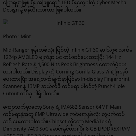
ပြောရမှာဖြစ်ပြီး အဖြူရောင် LED မီးတွေပါတဲ့ Cyber Mecha
Design နဲ့ ဖန်တီးထားတာ ဖြစ်ပါတယ်။
Photo : Mint
Mid-Ranger ဖုန်းတစ်လုံး ဖြစ်တဲ့ Infinix GT 30 မှာ ၆.၇၈ လက်မ
1224p AMOLED မျက်နှာပြင် တပ်ဆင်ပေးထားပြီး 144 Hz
Refresh Rate နဲ့ 4,500 Nits Peak Brightness ထောက်ပံ့ပေး
ထားပါတယ်။ Display ကို Corning Gorilla Glass 7i နဲ့ ဖုံးအုပ်
ပေးထားပြီး အရှေ့ဘက်မျက်နှာပြင်မှာ In-display Fingerprint
Scanner နဲ့ 13MP ဆယ်လ်ဖီ ကင်မရာ ပါဝင်တဲ့ Punch-Hole
Cutout တစ်ခု ပါရှိပါတယ်။
ကျောဘက်မှာတော့ Sony ရဲ့ IMX682 Sensor 64MP Main
ကင်မရာနဲ့အတူ 8MP Ultrawide ကင်မရာနှစ်လုံး တွဲဖက်တပ်
ဆင် ပေးထားပါတယ်။ Chipset ကိုတော့ MediaTek ရဲ့
Dimensity 7400 SoC မောင်းနှင်ထားပြီး 8 GB LPDDR5X RAM