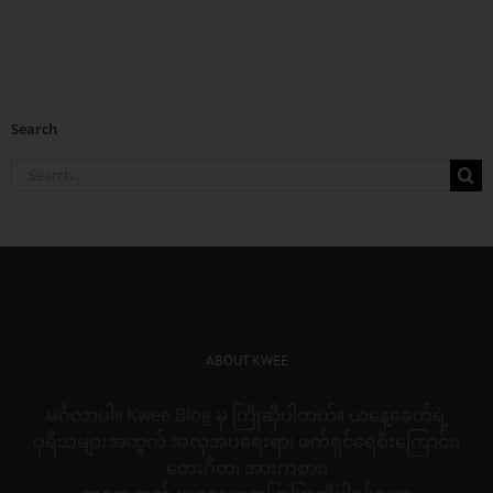
Search
Search
for:
ABOUT KWEE
မင်္ဂလာပါ။ Kwee Blog မှ ကြိုဆိုပါတယ်။ ယနေ့ခေတ်ရဲ့
ပုရိသများအတွက် အလှအပရေးရာ၊ ဖက်ရှင်ရေစီးကြောင်း၊
တေးဂီတ၊ အားကစား၊