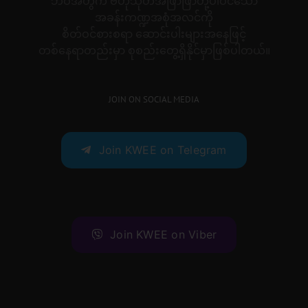
ဘဝအတွက် ဗဟုသုတအဖြာဖြာတို့ပါဝင်သော
အခန်းကဏ္ဍအစုံအလင်ကို
စိတ်ဝင်စားစရာ ဆောင်းပါးများအနေဖြင့်
တစ်နေရာတည်းမှာ စုစည်းတွေ့ရှိနိုင်မှာဖြစ်ပါတယ်။
JOIN ON SOCIAL MEDIA
Join KWEE on Telegram
Join KWEE on Viber