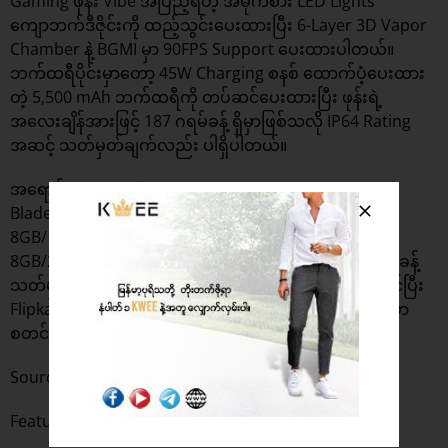
Gaming ဖုန်း Vibe အပြည့်ရတဲ့ အမိုက်စား LED Lights
ကျောဘက်ဒီဇိုင်းကို ထည့်သွင်းပေးထားပြီး 6-Layer 3D Vapor
Chamber နဲ့ BGMI မှာ 90FPS Support ပေးထားပါတယ်။
ဘက်ထရီပိုင်းမှာတော့ 45W Charging စနစ် ထောက်ပံ့ပေးထား
တဲ့ 5,500 mAh ဘက်ထရီကို တပ်ဆင်ပေးထားပြီး ဖုန်းရဲ့
အလေးချိန်အားဖြင့် 187 ဂရမ်ခန့် ရှိမှာဖြစ်သလို IP64 Rating
အဆင့် သတ်မှတ်ချက်လည်း ပါရှိပါတယ်။
အရောင်တွေ အနေနဲ့ကတော့ Cyber Blue ၊ Pulse Green နဲ့
Blade White ဆိုပြီး အရောင် ၃ မျိုး ရွေးချယ်နိုင်မှာ ဖြစ်ပြီး
8GB/128GB ဗားရှင်းကို ရူပီး ၁၉,၄၉၉ ( ဒေါ်လာ ၂၂၂) နဲ့
8GB/256GB ဗားရှင်းကိုတော့ ရူပီး ၂၀,၉၉၉ (ဒေါ်လာ၂၄၀) ခန့်
သတ်မှတ်ထားကာ .လာမယ့် သြဂုတ်လ ၁၄ ရက်ကနေ စတင်ပြီး
Flipkart နဲ့ အော့ဖ်လိုင်းစတိုးတွေ ကနေတဆင့် အိန္ဒိယနိုင်ငံမှာ
စတင်ရောင်းချပေးသွားမယ်လို့ သိရပါတယ်။
Source :
GSMArena.com
Featured Photo : GSMArena.com