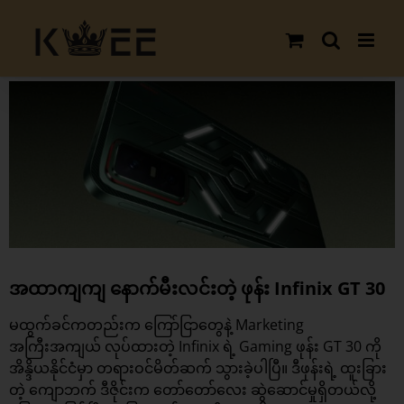
Skip
to
content
View
Larger
Image
အထာကျကျ နောက်မီးလင်းတဲ့ ဖုန်း Infinix GT 30
မထွက်ခင်ကတည်းက ကြော်ငြာတွေနဲ့ Marketing
အကြီးအကျယ် လုပ်ထားတဲ့
Infinix
ရဲ့ Gaming ဖုန်း GT 30 ကို
အိန္ဒိယနိုင်ငံမှာ တရားဝင်မိတ်ဆက် သွားခဲ့ပါပြီ။ ဒီဖုန်းရဲ့ ထူးခြား
တဲ့ ကျောဘက် ဒီဇိုင်းက တော်တော်လေး ဆွဲဆောင်မှုရှိတယ်လို့