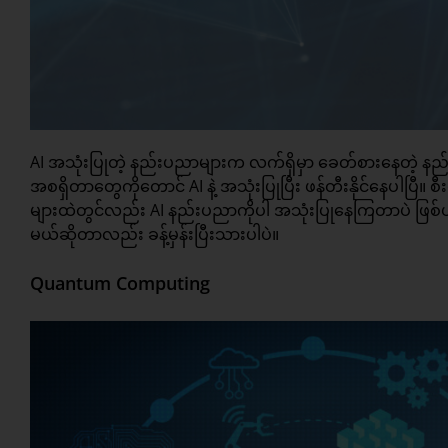
AI အသုံးပြုတဲ့ နည်းပညာများက လက်ရှိမှာ ခေတ်စားနေတဲ့ နည်းပညာ
အစရှိတာတွေကိုတောင် AI နဲ့ အသုံးပြုပြီး ဖန်တီးနိုင်နေပါပ
များထဲတွင်လည်း AI နည်းပညာကိုပါ အသုံးပြုနေကြတာပဲ ဖြစ်ပါတ
မယ်ဆိုတာလည်း ခန့်မှန်းပြီးသားပါပဲ။
Quantum Computing