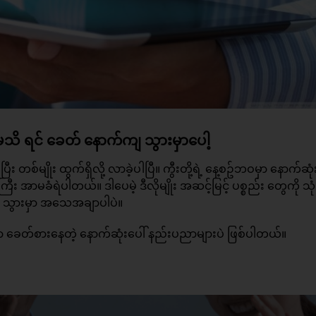
 မသိ ရင် ခေတ် နောက်ကျ သွားမှာပေါ့
 တစ်မျိုး ထွက်ရှိလို့ လာခဲ့ပါပြီ။ ကွီးတို့ရဲ့ နေ့စဥ်ဘဝမှာ နောက်ဆုံ
 အာမခံရဲပါတယ်။ ဒါပေမဲ့ ဒီလိုမျိုး အဆင့်မြင့် ပစ္စည်း တွေကို သုံ
ျ သွားမှာ အသေအချာပါပဲ။
ှာ ခေတ်စားနေတဲ့ နောက်ဆုံးပေါ် နည်းပညာများပဲ ဖြစ်ပါတယ်။