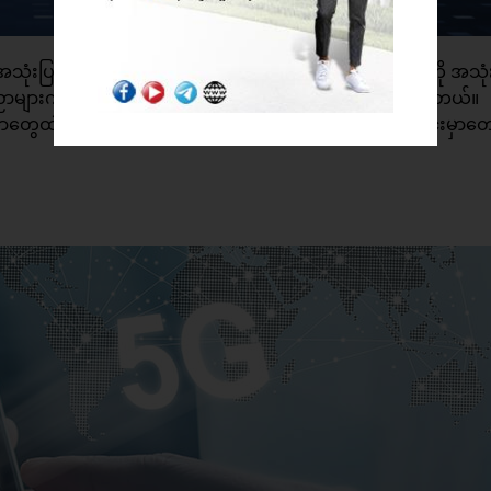
ံးပြုကြတဲ့ နည်းပညာတစ်ခုပဲ ဖြစ်ပါတယ်။ ဒီနည်းပညာကို အသုံး
ကို အချိန်တိုအတွင်းမှာ တွက်ထုတ် ရယူနိုင်မှာပဲ ဖြစ်ပါတယ်။​
ာတွေထဲမှာ ဒီနည်းပညာကို အသုံးမပြုသေးပေမယ့် နောက်ပိုင်းမှာတေ