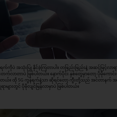
 ကွန်ရက်ကိုပဲ အသုံးပြု နိုင်ခဲ့ကြတာပါ။ တဖြည်းဖြည်းနဲ့ အဆင့်မြင့်လ
်လာတာပဲ ဖြစ်ပါတယ်။ နောက်ပိုင်း နှစ်တွေမှာတော့ ပိုမိုကောင်းမွ
်ပါတယ်။ ထို 5G ကွန်ရက်နဲ့သာ ဆိုရင်တော့ ကွီးတို့သည် အင်တာနက် အသ
ရာများတွင် ပိုမိုလျင်မြန်လာမှာပဲ ဖြစ်ပါတယ်။