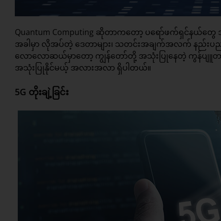
Quantum Computing ဆိုတာကတော့ ပရော်ဖက်ရှင်နယ်တွေ အသု
အခါမှာ လိုအပ်တဲ့ ဒေတာများ၊ သတင်းအချက်အလက် နည်းပညာများ
လောလောဆယ်မှာတော့ ကျွန်တော်တို့ အသုံးပြုနေတဲ့ ကွန်ပျူတ
အသုံးပြုနိုင်မယ့် အလားအလာ ရှိပါတယ်။
5G တိုးချဲ့ခြင်း