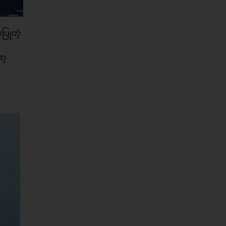
ပြုတဲ့
ာ့