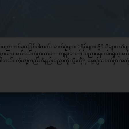
တစ်ခုပဲ ဖြစ်ပါတယ်။ ဓာတ်ပုံများ၊ ပုံရိပ်များ၊ ဗွီဒီယိုများ၊ သီချင
ြီ။ စီးပွားရေး နယ်ပယ်ထဲမှာသာမက ကျန်းမာရေး၊ ပညာရေး အစရှိတဲ့ န
ယ်။​ ကွီးတို့လည်း ဒီနည်းပညာကို ကွီးတို့ရဲ့ နေ့စဥ်ဘဝထဲမှာ အသု