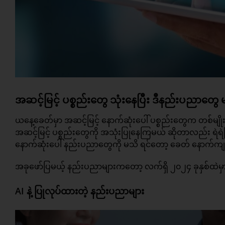
အဆင့်မြင့် ပစ္စည်းတွေ သုံးနေပြီး ဒီနည်းပညာတွေ
ယနေ့ခေတ်မှာ အဆင့်မြင့် နောက်ဆုံးပေါ် ပစ္စည်းတွေက တစ်မျိုးပြီး
အဆင့်မြင့် ပစ္စည်းတွေကို အသုံးပြုနေကြမယ် ဆိုတာလည်း ရဲရဲကြီး
နောက်ဆုံးပေါ် နည်းပညာတွေကို မသိ ရင်တော့ ခေတ် နောက်က
အခုဖော်ပြမယ့်
နည်းပညာ
များကတော့ လက်ရှိ ၂၀၂၄ ခုနှစ်ထဲမ
AI နဲ့ ပြုလုပ်ထားတဲ့ နည်းပညာများ