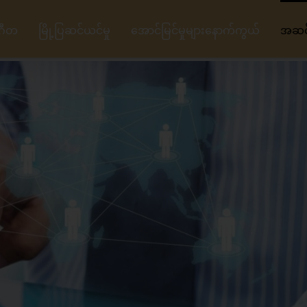
ဂီတ
မြို့ပြဆင်ယင်မှု
အောင်မြင်မှုများနောက်ကွယ်
အဆင့်