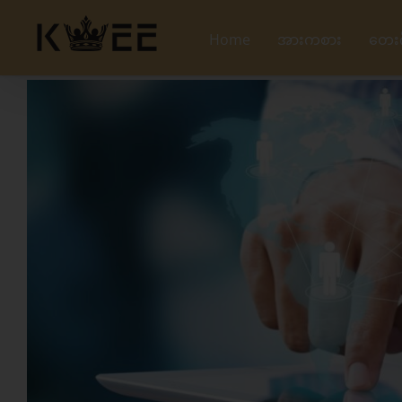
Skip
to
Home
အားကစား
တေး
content
View
Larger
Image