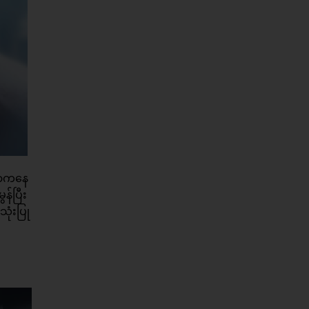
ာရာကနေ
န်ပြီး
ုံးပြု