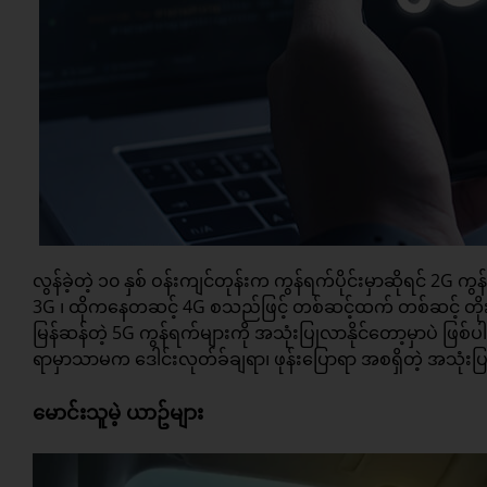
လွန်ခဲ့တဲ့ ၁၀ နှစ် ဝန်းကျင်တုန်းက ကွန်ရက်ပိုင်းမှာဆိုရင် 2G
3G ၊ ထိုကနေတဆင့် 4G စသည်ဖြင့် တစ်ဆင့်ထက် တစ်ဆင့် တိုးတက
မြန်ဆန်တဲ့ 5G ကွန်ရက်များကို အသုံးပြုလာနိုင်တော့မှာပဲ ဖြစ
ရာမှာသာမက ဒေါင်းလုတ်ခ်ချရာ၊ ဖုန်းပြောရာ အစရှိတဲ့ အသုံးပြု
မောင်းသူမဲ့ ယာဥ်များ