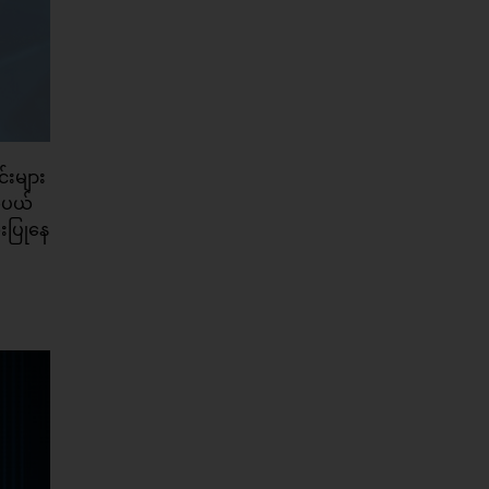
်းများ
ယ်ပယ်
ံးပြုနေ