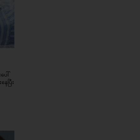
းပေါ်
းနေပြီး