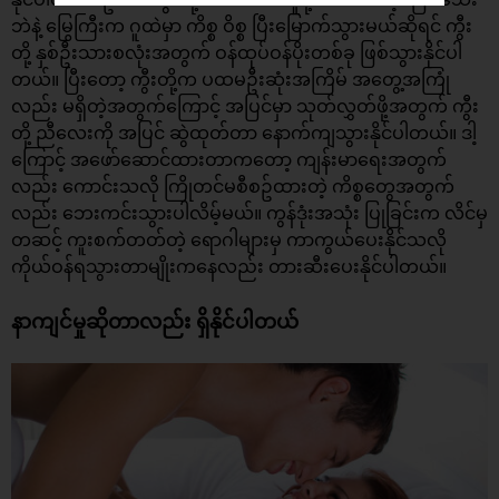
ဘဲနဲ့ မြွေကြီးက ဂူထဲမှာ ကိစ္စ ဝိစ္စ ပြီးမြောက်သွားမယ်ဆိုရင် ကွီး
တို့ နှစ်ဦးသားစလုံးအတွက် ဝန်ထုပ်ဝန်ပိုးတစ်ခု ဖြစ်သွားနိုင်ပါ
တယ်။ ပြီးတော့ ကွီးတို့က ပထမဦးဆုံးအကြိမ် အတွေ့အကြုံ
လည်း မရှိတဲ့အတွက်ကြောင့် အပြင်မှာ သုတ်လွှတ်ဖို့အတွက် ကွီး
တို့ ညီလေးကို အပြင် ဆွဲထုတ်တာ နောက်ကျသွားနိုင်ပါတယ်။ ဒါ့
ကြောင့် အဖော်ဆောင်ထားတာကတော့ ကျန်းမာရေးအတွက်
လည်း ကောင်းသလို ကြိုတင်မစီစဥ်ထားတဲ့ ကိစ္စတွေအတွက်
လည်း ဘေးကင်းသွားပါလိမ့်မယ်။ ကွန်ဒုံးအသုံး ပြုခြင်းက လိင်မှ
တဆင့် ကူးစက်တတ်တဲ့ ရောဂါများမှ ကာကွယ်ပေးနိုင်သလို
ကိုယ်ဝန်ရသွားတာမျိုးကနေလည်း တားဆီးပေးနိုင်ပါတယ်။
နာကျင်မှုဆိုတာလည်း ရှိနိုင်ပါတယ်