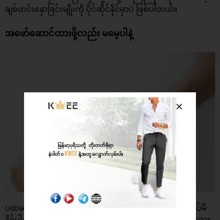
ချစ်တင်းနှောခြင်းမျိုးကို ပိုင်ဆိုင်နိုင်မှာပဲ ဖြစ်ပါတယ်။​
အဖော်ဆောင်ထားဖို့လည်း မမေ့ပါနဲ့
ပထမဦးဆုံးအကြိမ်ဆိုတော့ ကွီးတို့အနေနဲ့ အမှားတွေ ပြုလုပ်မိ
နိုင်ပါတယ်။ ဥပမာ ကွီးတို့က ကလေးယူဖို့ အဆင်သင့်မဖြစ်သေး