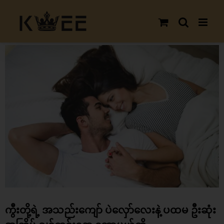
Skip
to
content
View
Larger
Image
ကွီးတို့ရဲ့ အသည်းကျော် ပဲလှော်လေးနဲ့ ပထမ ဦးဆုံး