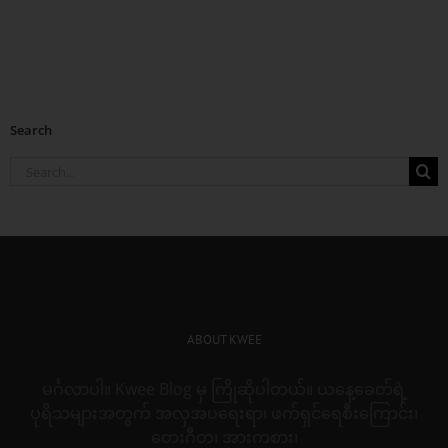
Search
Search
for:
ABOUT KWEE
မင်္ဂလာပါ။ Kwee Blog မှ ကြိုဆိုပါတယ်။ ယနေ့ခေတ်ရဲ့
ပုရိသများအတွက် အလှအပရေးရာ၊ ဖက်ရှင်ရေစီးကြောင်း၊
တေးဂီတ၊ အားကစား၊