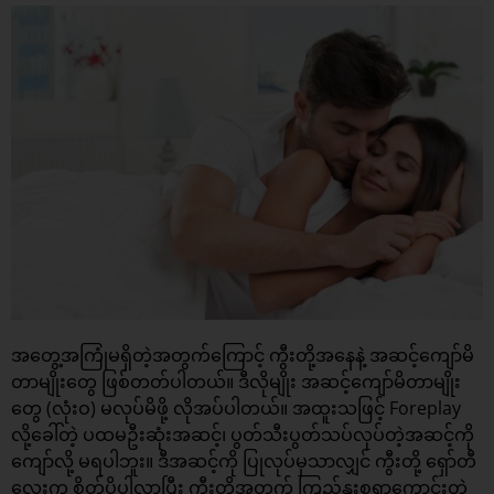
အတွေ့အကြုံမရှိတဲ့အတွက်ကြောင့် ကွီးတို့အနေနဲ့ အဆင့်ကျော်မိ
တာမျိုးတွေ ဖြစ်တတ်ပါတယ်။ ဒီလိုမျိုး အဆင့်ကျော်မိတာမျိုး
တွေ (လုံးဝ) မလုပ်မိဖို့ လိုအပ်ပါတယ်။ အထူးသဖြင့် Foreplay
လို့ခေါ်တဲ့ ပထမဦးဆုံးအဆင့်၊ ပွတ်သီးပွတ်သပ်လုပ်တဲ့အဆင့်ကို
ကျော်လို့ မရပါဘူး။ ဒီအဆင့်ကို ပြုလုပ်မှသာလျှင် ကွီးတို့ ရှော်တီ
လေးက စိတ်ပိုပါလာပြီး ကွီးတို့အတွက် ကြည်နူးစရာကောင်းတဲ့