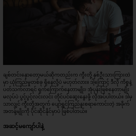
ချစ်တင်းနှောတော့မယ်ဆိုကတည်းက ကွီးတို့ နှစ်ဦးသားကြားထဲ
မှာ ယုံကြည်မှုတစ်ခု ရှိနေလို့ပဲ မဟုတ်လား။ ဒါ့ကြောင့် ဒီလို ကိစ္စနဲ့
ပတ်သက်လာရင် ရှက်ကြောက်နေတာမျိုး၊ အုံပုန်းဖြစ်နေတာမျိုး
မလုပ်ပဲ ပွင့်ပွင့်လင်းလင်း တိုင်ပင်ဆွေးနွေးဖို့ လိုအပ်ပါတယ်။ ဒါမှ
သာလျှင် ကွီးတို့အတွက် ပျော်ရွှင်ကြည်နူးစရာကောင်းတဲ့ အခိုက်
အတန့်မျိုးကို ပိုင်ဆိုင်နိုင်မှာပဲ ဖြစ်ပါတယ်။
အဆင့်မကျော်ပါနဲ့