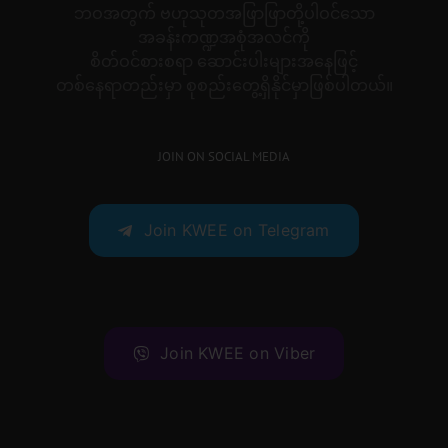
ဘဝအတွက် ဗဟုသုတအဖြာဖြာတို့ပါဝင်သော
အခန်းကဏ္ဍအစုံအလင်ကို
စိတ်ဝင်စားစရာ ဆောင်းပါးများအနေဖြင့်
တစ်နေရာတည်းမှာ စုစည်းတွေ့ရှိနိုင်မှာဖြစ်ပါတယ်။
JOIN ON SOCIAL MEDIA
Join KWEE on Telegram
Join KWEE on Viber