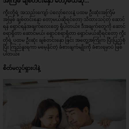
အကြိမ် ချစ်တင်းနှော တော့မယ်ဆို…
ကွီးတို့ရဲ့ အသည်းကျော် ပဲလှော်လေးနဲ့ ပထမ ဦးဆုံးအကြိမ်
အဖြစ် ချစ်တင်းနှော တော့မယ်ဆိုရင်တော့ သိထားသင့်တဲ့ ဆောင်
ရန် ရှောင်ရန်အချက်လေးတွေ ရှိပါတယ်။ ဒီအချက်တွေကို ဆောင်
စရာရှိတာ ဆောင်မယ်၊ ရှောင်စရာရှိတာ ရှောင်မယ်ဆိုရင်တော့ ကွီး
တိုရဲ့ ပထမ ဦးဆုံး
ချစ်တင်းနှော
ခြင်း အတွေ့အကြုံက ပြီးပြည့်စုံ
ပြီး ကြည်နူးရကာ မမေ့နိုင်တဲ့ ခံစားချက်မျိုးကို ခံစားရမှာပဲ ဖြစ်
ပါတယ်။​
စိတ်မလှုပ်ရှားပါနဲ့