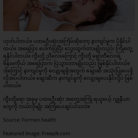
ဟုတ်ပါတယ်။ ပထမဦးဆုံးအကြိမ်ဆိုတော့ နာကျင်မှုက ပိုနိုင်ပါ
တယ်။ အရေပြား ပေါက်ပြဲပြီး သွေးထွက်တာမျိုးလည်း ကြုံတွေ့
ရနိုင်ပါတယ်။​ ကွီးတို့ ညီလေးကြောင့် ကွီးတို့ ရှော်တီလေးရဲ့
မိန်းမကိုယ် အရေပြားက ပြဲသွားတာမျိုးလည်း ဖြစ်နိုင်ပါတယ်။
ဒါ့ကြောင့် နာကျင်မှုကို လျော့ချဖို့အတွက် ချောဆီ အသုံးပြုပေးဖို့
လိုအပ်ပါတယ်။ ချောဆီက နာကျင်မှုကို လျော့ချပေးနိုင်လို့ပဲ ဖြစ်
ပါတယ်။​
ကွီးတို့ရော အခုမှ ပထမဦးဆုံး အတွေ့အကြုံ ရယူမယ့် ဂျူနီယာ
တွေကို ဘယ်လိုမျိုး အကြံပေးချင်ပါသလဲ။
Source: Formen.health
Featured Image:
Freepik
.com