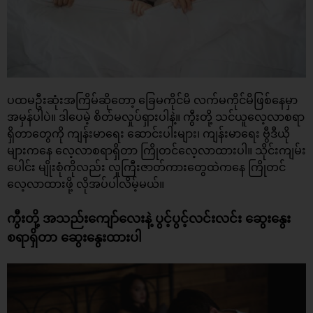
ပထမဦးဆုံးအကြိမ်ဆိုတော့ ခြေမကိုင်မိ လက်မကိုင်မိဖြစ်နေမှာ
အမှန်ပါပဲ။ ဒါပေမဲ့ စိတ်မလှုပ်ရှားပါနဲ့။ ကွီးတို့ သင်ယူလေ့လာစရာ
ရှိတာတွေကို ကျန်းမာရေး ဆောင်းပါးများ၊ ကျန်းမာရေး ဗွီဒီယို
များကနေ လေ့လာစရာရှိတာ ကြိုတင်လေ့လာထားပါ။ သိုင်းကျမ်း
ပေါင်း မျိုးစုံကိုလည်း လူကြီးဇာတ်ကားတွေထဲကနေ ကြိုတင်
လေ့လာထားဖို့ လိုအပ်ပါလိမ့်မယ်။
ကွီးတို့ အသည်းကျော်လေးနဲ့ ပွင့်ပွင့်လင်းလင်း ဆွေးနွေး
စရာရှိတာ ဆွေးနွေးထားပါ