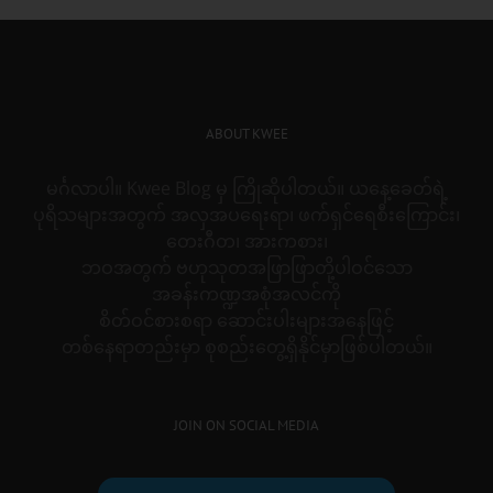
ABOUT KWEE
မင်္ဂလာပါ။ Kwee Blog မှ ကြိုဆိုပါတယ်။ ယနေ့ခေတ်ရဲ့
ပုရိသများအတွက် အလှအပရေးရာ၊ ဖက်ရှင်ရေစီးကြောင်း၊
တေးဂီတ၊ အားကစား၊
ဘဝအတွက် ဗဟုသုတအဖြာဖြာတို့ပါဝင်သော
အခန်းကဏ္ဍအစုံအလင်ကို
စိတ်ဝင်စားစရာ ဆောင်းပါးများအနေဖြင့်
တစ်နေရာတည်းမှာ စုစည်းတွေ့ရှိနိုင်မှာဖြစ်ပါတယ်။
JOIN ON SOCIAL MEDIA