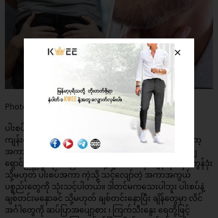
Photo : UNILAD
ပါးစပ်ဆိုင်း တီးခြင်းကနေ ကြုံတွေ့ရနိုင်တဲ့ လိင်မှုဆိုင်ရာ
ကျန်းမာရေး အန္တရာယ်တွေကို တားဆီးကာကွယ်ဖို့ ဆိုရင်တော့
အကာအကွယ်မဲ့ ပါးစပ်နဲ့ ချစ်တင်းနှောခြင်းကို တက်နိုင်သမျှ
ရှောင်ကြဉ်ဖို့ လိုအပ်ပြီး ပါးစပ်နဲ့ ချစ်တင်းနှော ချိန်တိုင်းမှာ ကွန်ဒုံး
သို့မဟုတ် ပါးစပ်အကာ ကဲ့သို့ သင့်လျော်တဲ့ အကာအကွယ်
ပစ္စည်းတွေကို သုံးသင့်ပါတယ်။ ဒါတင်မကသေးပါဘူး ပါးစပ်နဲ့
ချစ်တင်းမနှောခင် သို့မဟုတ် ချစ်တင်းနှောပြီး ချိန်တွေမှာ လိင်
အင်္ဂါတွေကို ဆပ်ပြာအပျော့စား ၊ ကြက်သီးနွေး ရေတို့ဖြင့်