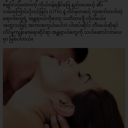
မျှော်လင့်မထားတဲ့ ကိုယ်ဝန်ရနိုင်ခြေ နည်းပေမယ့် ဆီး
လမ်းကြောင်းပိုးဝင်ခြင်း (UTIs) နဲ့ လိင်မှတဆင့် ကူးစက်တက်တဲ့
ရောဂါတွေရဲ့ အန္တရာယ်ကိုတော့ သတိထားဖို့ လိုပါမယ်။
အထူးသဖြင့် အကာအကွယ်မပါဘဲ ပါးစပ်ဆိုင်း တီးမယ်ဆိုရင်
လိင်မှုကျန်းမာရေးဆိုင်ရာ အန္တရာယ်တွေကို သယ်ဆောင်လာပေး
မှာ ဖြစ်ပါတယ်။