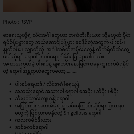
Photo : RSVP
စာရေးသူတို့ရဲ့ လိင်အင်္ဂါတွေဟာ ဘက်တီးရီးယား သို့မဟုတ် ဗိုင်း
ရပ်စ်ပိုးမွှားတွေ သယ်ဆောင်ပြန့်ပွား စေနိုင်တဲ့အတွက် ပါးစပ် ၊
နှုတ်ခမ်း ၊ လျှာတို့လို အင်္ဂါအစိတ်အပိုင်းတွေနဲ့ တိုက်ရိုက်ထိတွေ့
မယ်ဆိုရင် ရောဂါပိုး ဝင်ရောက်နိုင်ခြေ များပါတယ်။
အကာအကွယ်မဲ့ ပါးစပ်နဲ့ ချစ်တင်းနှောခြင်းကနေ ကူးစက်ခံရနိုင်
တဲ့ ရောဂါအန္တရာယ်တွေကတော့……….
ပါးစပ်ရေယုန် / လိင်အင်္ဂါရေယုန်
အသည်းရောင် အသားဝါ ရောဂါ အေပိုး ၊ ဘီပိုး ၊ စီပိုး
ဆီးပူညောင်းကျ(ဂနို)ရောဂါ
အပြင်းစား အစာအိမ်နဲ့ အူလမ်းကြောင်းဆိုင်ရာ ပြဿနာ
တွေကို ဖြစ်ပွားစေနိုင်တဲ့ Shigellosis ရောဂါ
ကလက်မိုင်ဒီးယား
ဆစ်ဖလစ်ရောဂါ