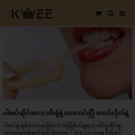
Skip
to
content
View
Larger
Image
ပါးစပ်ဆိုင်းလေး တီးရုံနဲ့ ဘေးကင်းပြီ မထင်လိုက်နဲ့
ပါးစပ်နဲ့ ချစ်တင်းနှောခြင်းက လုံခြုံစိတ်ချရတဲ့ လိင်မှုဆိုင်ရာ
လှုပ်ရှားမှုတစ်ခုလို့ ထင်ပါသလား ?
Oral Sex
ကနေ ကြိုတင်