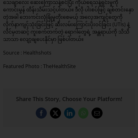
သေချာလေး ဆေးကြောသန့်စင်ပြီး ကိုယ်ရေသန့်ရှင်းမှုကို
ကောင်းမွန် ထိန်းသိမ်းသင့်ပါတယ်။ ဒီလို ပါးစပ်ဖြင့် ချစ်တင်းနှော
တဲ့အခါ ဘေးကင်းလုံခြုံမှုတိုးစေမယ့် အလေ့အကျင့်တွေကို
လိုက်နာကျင့်သုံးခြင်းဖြင့် ဆီးလမ်းကြောင်းပိုးဝင်ခြင်း (UTIs) နဲ့
လိင်မှတဆင့် ကူးစက်တက်တဲ့ ရောဂါတွေရဲ့ အန္တရာယ်ကို သိသိ
သာသာ လျော့ချပေးနိုင်မှာ ဖြစ်ပါတယ်။
Source :
Healthshots
Featured Photo : TheHealthSite
Share This Story, Choose Your Platform!
Facebook
X
LinkedIn
WhatsApp
Email