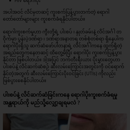
HIV ရောဂါပိုး
အပါအဝင် လိင်မှတဆင့် ကူးစက်ပြန့်ပွားတက်တဲ့ ရောဂါ
တော်တော်များများ ကူးစက်ခံရနိုင်ပါတယ်။
ရောဂါကူးစက်မှုဟာ ကွီးတို့ရဲ့ ပါးစပ် ၊ နှုတ်ခမ်းနဲ့ လိင်အင်္ဂါ တ
ဝိုက်မှာ ပွန်းပဲ့ဒဏ်ရာ ၊ ဒဏ်ရာအနာတရ တစ်စုံတစ်ရာ ရှိနေပါက
ရောဂါပိုးရှိသူ ဆက်ဆံဖော်ပါတနာရဲ့ လိင်အင်္ဂါကနေ ထွက်ရှိတဲ့
အရည်တွေကနေတဆင့် ထိတွေ့မိပြီး ရောဂါပိုး ကူးစက်ပြန့်ပွား
နိုင်တာ ဖြစ်ပါတယ်။ ဒါ့အပြင် ဘက်တီးရီးယား ပိုးမွှားတွေဟာ
ပါးစပ်နဲ့ လိင်ဆက်ဆံစဉ် ဆီးလမ်းကြောင်းအတွင်းကို ဝင်ရောက်
နိုင်တဲ့အတွက် ဆီးလမ်းကြောင်းပိုးဝင်ခြင်း (UTIs) ကိုလည်း
ဖြစ်ပွားစေနိုင်ပါတယ်။
ပါးစပ်နဲ့ လိင်ဆက်ဆံခြင်းကနေ ရောဂါပိုးကူးစက်ခံရမှု
အန္တရာယ်ကို မည်သို့လျှော့ချရမလဲ ?