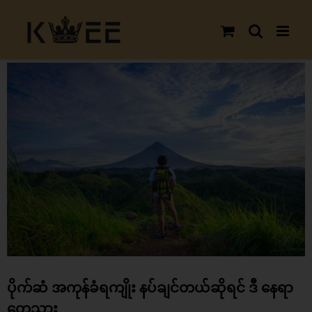
Skip
to
content
View
Larger
Image
ပိုက်ဆံ အကုန်ခံရကျိုး နပ်ချင်တယ်ဆိုရင် ဒီ နေရာ
တွေသွား