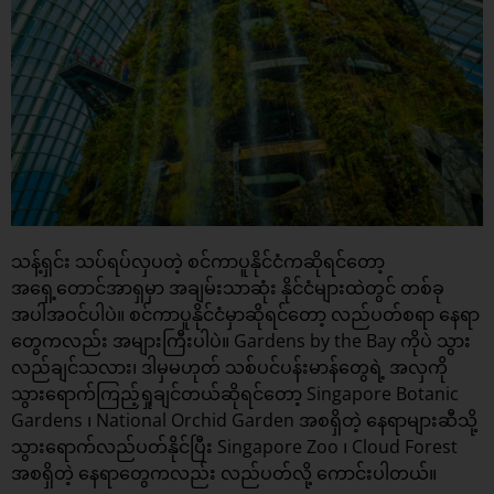
သန့်ရှင်း သပ်ရပ်လှပတဲ့ စင်ကာပူနိုင်ငံကဆိုရင်တော့
အရှေ့တောင်အာရှမှာ အချမ်းသာဆုံး နိုင်ငံများထဲတွင် တစ်ခု
အပါအဝင်ပါပဲ။ စင်ကာပူနိုင်ငံမှာဆိုရင်တော့ လည်ပတ်စရာ နေရာ
တွေကလည်း အများကြီးပါပဲ။ Gardens by the Bay ကိုပဲ သွား
လည်ချင်သလား၊ ဒါမှမဟုတ် သစ်ပင်ပန်းမာန်တွေရဲ့ အလှကို
သွားရောက်ကြည့်ရှုချင်တယ်ဆိုရင်တော့ Singapore Botanic
Gardens ၊ National Orchid Garden အစရှိတဲ့ နေရာများဆီသို့
သွားရောက်လည်ပတ်နိုင်ပြီး Singapore Zoo ၊ Cloud Forest
အစရှိတဲ့ နေရာတွေကလည်း လည်ပတ်လို့ ကောင်းပါတယ်။