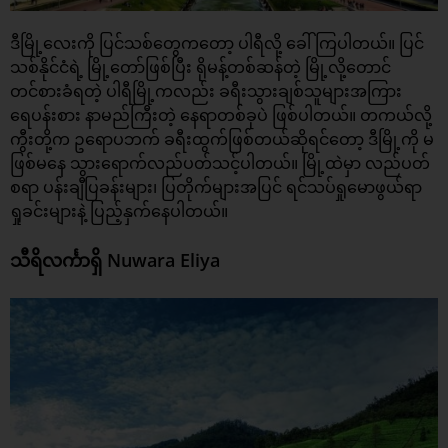
ဒီမြို့လေးကို ပြင်သစ်တွေကတော့ ပါရီလို့ ခေါ်ကြပါတယ်။ ပြင်
သစ်နိုင်ငံရဲ့ မြို့တော်ဖြစ်ပြီး ရိုမန့်တစ်ဆန်တဲ့ မြို့လို့တောင်
တင်စားခံရတဲ့ ပါရီမြို့ကလည်း ခရီးသွားချစ်သူများအကြား
ရေပန်းစား နာမည်ကြီးတဲ့ နေရာတစ်ခုပဲ ဖြစ်ပါတယ်။​ တကယ်လို့
ကွီးတို့က ဥရောပဘက် ခရီးထွက်ဖြစ်တယ်ဆိုရင်တော့ ဒီမြို့ကို မ
ဖြစ်မနေ သွားရောက်လည်ပတ်သင့်ပါတယ်။ မြို့ထဲမှာ လည်ပတ်
စရာ ပန်းချီပြခန်းများ၊ ပြတိုက်များအပြင် ရင်သပ်ရှုမောဖွယ်ရာ
ရှုခင်းများနဲ့ ပြည့်နှက်နေပါတယ်။
သီရိလင်္ကာရှိ Nuwara Eliya