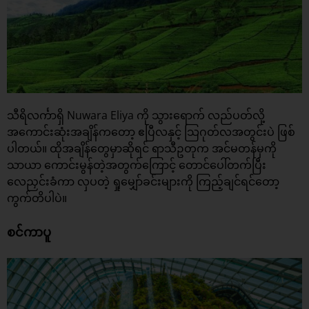
သီရိလင်္ကာရှိ Nuwara Eliya ကို သွားရောက် လည်ပတ်လို့
အကောင်းဆုံးအချိန်ကတော့ ဧပြီလနှင့် သြဂုတ်လအတွင်းပဲ ဖြစ်
ပါတယ်။ ထိုအချိန်တွေမှာဆိုရင် ရာသီဥတုက အင်မတန်မှကို
သာယာ ကောင်းမွန်တဲ့အတွက်ကြောင့် တောင်ပေါ်တက်ပြီး
လေညှင်းခံကာ လှပတဲ့ ရှုမျှော်ခင်းများကို ကြည့်ချင်ရင်တော့
ကွက်တိပါပဲ။
စင်ကာပူ