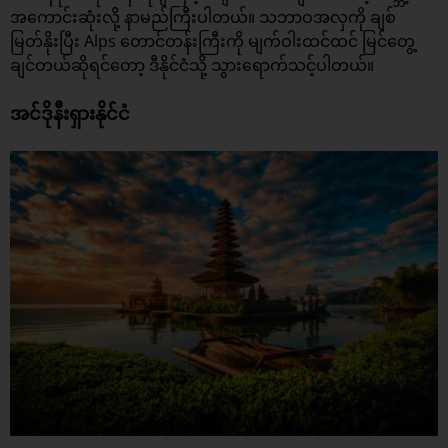
အကောင်းဆုံးလို့ နာမည်ကြီးပါတယ်။ သဘာဝအလှကို ချစ်
မြတ်နိုးပြီး Alps တောင်တန်းကြီးကို မျက်ဝါးထင်ထင် မြင်တွေ့
ချင်တယ်ဆိုရင်တော့ ဒီနိုင်ငံသို့ သွားရောက်သင့်ပါတယ်။
အင်ဒိုနီးရှားနိုင်ငံ