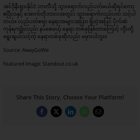
အင်ဒိုနီးရှားနိုင်ငံ ဘာလီသို့ သွားရောက်လည်ပတ်မယ်ဆိုရင်တော့
ဧပြီလနှင့် အောက်တိုဘာလအတွင်း သွားရောက်လည်ပတ် သင့်ပါ
တယ်။ လည်ပတ်စရာ နေရာအများအပြား ရှိတဲ့အပြင် ပိုက်ဆံ​
ကုန်ရကျိုးလည်း နပ်စေမယ့် နေရာ တစ်ခုဖြစ်တာကြောင့် ကွီးတို့
ရွေးချယ်သင့်တဲ့ နေရာတစ်ခုဆိုလည်း မမှားပါဘူး။
Source: AwayGoWe
Featured Image:
Standout
.co.uk
Share This Story, Choose Your Platform!
Facebook
X
LinkedIn
WhatsApp
Email