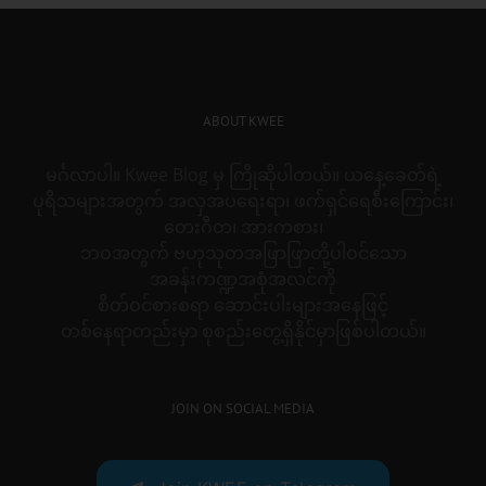
ABOUT KWEE
မင်္ဂလာပါ။ Kwee Blog မှ ကြိုဆိုပါတယ်။ ယနေ့ခေတ်ရဲ့
ပုရိသများအတွက် အလှအပရေးရာ၊ ဖက်ရှင်ရေစီးကြောင်း၊
တေးဂီတ၊ အားကစား၊
ဘဝအတွက် ဗဟုသုတအဖြာဖြာတို့ပါဝင်သော
အခန်းကဏ္ဍအစုံအလင်ကို
စိတ်ဝင်စားစရာ ဆောင်းပါးများအနေဖြင့်
တစ်နေရာတည်းမှာ စုစည်းတွေ့ရှိနိုင်မှာဖြစ်ပါတယ်။
JOIN ON SOCIAL MEDIA