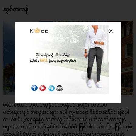
ဆွစ်ဇာလန်
တောတောင် ထူထပ်တဲ့နိုင်ငံတစ်နိုင်ငံဖြစ်ပြီး သဘာဝ
ပတ်ဝန်းကျင် အလှအပများ ပေါကြွယ်ဝတဲ့ နိုင်ငံတစ်နိုင်ငံဖြစ်ပါ
တယ်။ စီးပွားရေးနှင့် ဘဏ်လုပ်ငန်းများနှင့် ပတ်သက်လာလျှင်
ရှေးဆုံးက ပြေးနေတဲ့ နိုင်ငံတစ်နိုင်ငံပဲ ဖြစ်ပါတယ်။ ဒါ့အပြင် ဆွစ်
ဇာလန်နိုင်ငံထုတ် နာရီများနှင့် ချောကလက်များကတော့ ကမ္ဘာ့