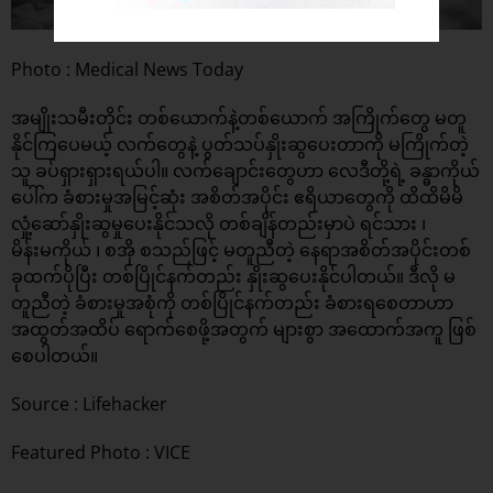
Photo : Medical News Today
အမျိုးသမီးတိုင်း တစ်ယောက်နဲ့တစ်ယောက် အကြိုက်တွေ မတူ
နိုင်ကြပေမယ့် လက်တွေနဲ့ ပွတ်သပ်နှိုးဆွပေးတာကို မကြိုက်တဲ့
သူ ခပ်ရှားရှားရယ်ပါ။ လက်ချောင်းတွေဟာ လေဒီတို့ရဲ့ ခန္ဓာကိုယ်
ပေါ်က ခံစားမှုအမြင့်ဆုံး အစိတ်အပိုင်း ဧရိယာတွေကို ထိထိမိမိ
လှုံ့ဆော်နှိုးဆွမှုပေးနိုင်သလို တစ်ချိန်တည်းမှာပဲ ရင်သား ၊
မိန်းမကိုယ် ၊ စအို စသည်ဖြင့် မတူညီတဲ့ နေရာအစိတ်အပိုင်းတစ်
ခုထက်ပိုပြီး တစ်ပြိုင်နက်တည်း နှိုးဆွပေးနိုင်ပါတယ်။ ဒီလို မ
တူညီတဲ့ ခံစားမှုအစုံကို တစ်ပြိုင်နက်တည်း ခံစားရစေတာဟာ
အထွတ်အထိပ် ရောက်စေဖို့အတွက် များစွာ အထောက်အကူ ဖြစ်
စေပါတယ်။
Source :
Lifehacker
Featured Photo : VICE