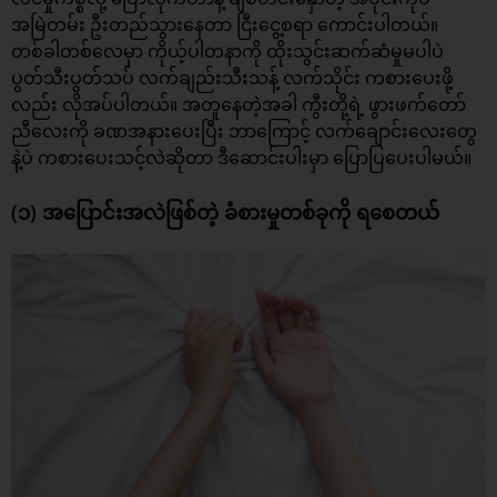
အမြဲတမ်း ဦးတည်သွားနေတာ ငြီးငွေ့စရာ ကောင်းပါတယ်။
တစ်ခါတစ်လေမှာ ကိုယ့်ပါတနာကို ထိုးသွင်းဆက်ဆံမှုမပါပဲ
ပွတ်သီးပွတ်သပ် လက်ချည်းသီးသန့်
လက်သိုင်း
ကစားပေးဖို့
လည်း လိုအပ်ပါတယ်။ အတူနေတဲ့အခါ ကွီးတို့ရဲ့ ဖွားဖက်တော်
ညီလေးကို ခဏအနားပေးပြီး ဘာကြောင့် လက်ချောင်းလေးတွေ
နဲ့ပဲ ကစားပေးသင့်လဲဆိုတာ ဒီဆောင်းပါးမှာ ပြောပြပေးပါမယ်။
(၁) အပြောင်းအလဲဖြစ်တဲ့ ခံစားမှုတစ်ခုကို ရစေတယ်