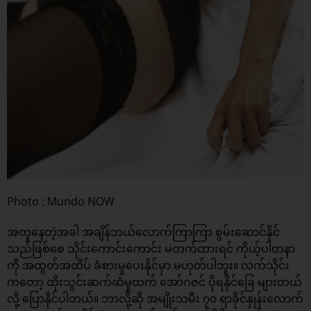
Photo : Mundo NOW
အတူနေတဲ့အခါ အချိန်ဘယ်လောက်ကြာကြာ စွမ်းဆောင်နိုင်
သည်ဖြစ်စေ သိုင်းကောင်းကောင်း မတက်ထားရင် ကိုယ့်ပါတနာ
ကို အထွတ်အထိပ် ခံစားမှုပေးနိုင်မှာ မဟုတ်ပါဘူး။ လက်သိုင်း
ကတော့ ထိုးသွင်းဆက်ဆံမှုထက် အော်ဂဇင် ပိုရနိုင်ခြေ များတယ်
လို့ ပြောနိုင်ပါတယ်။ ဘာလို့ဆို အမျိုးသမီး ၇၀ ရာခိုင်နှုန်းလောက်