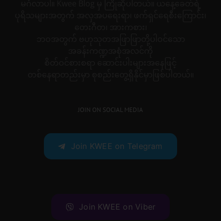
မင်္ဂလာပါ။ Kwee Blog မှ ကြိုဆိုပါတယ်။ ယနေ့ခေတ်ရဲ့
ပုရိသများအတွက် အလှအပရေးရာ၊ ဖက်ရှင်ရေစီးကြောင်း၊
တေးဂီတ၊ အားကစား၊
ဘဝအတွက် ဗဟုသုတအဖြာဖြာတို့ပါဝင်သော
အခန်းကဏ္ဍအစုံအလင်ကို
စိတ်ဝင်စားစရာ ဆောင်းပါးများအနေဖြင့်
တစ်နေရာတည်းမှာ စုစည်းတွေ့ရှိနိုင်မှာဖြစ်ပါတယ်။
JOIN ON SOCIAL MEDIA
Join KWEE on Telegram
Join KWEE on Viber