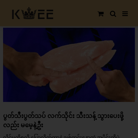
Skip
to
content
View
Larger
Image
ပွတ်သီးပွတ်သပ် လက်သိုင်း သီးသန့် သွားပေးဖို့
လည်း မမေ့နဲ့ဦး
လိင်မှုကိစ္စလို့ ပြောလိုက်တာနဲ့ ချစ်တင်းနှောတဲ့ အပိုင်းကိုပဲ