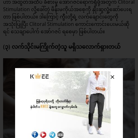
ဟာ အထွတ်အထိပ် ခံစားမှု အော်ဂဇင်ရောက်ရှိဖို့အတွက် Clitoral
Stimulation လို့ခေါ်တဲ့ မိန်းမကိုယ်အစေ့ကို နှိုးဆွလှုံ့ဆော်ပေးရ
တာ ဖြစ်ပါတယ်။ ဒါကြောင့် ကွီးတို့ရဲ့ လက်ချောင်းတွေကို
အသုံးပြုပြီး Clitoral Stimulation ကောင်းကောင်းပေးမယ်ဆို
ရင် သေချာပေါက် အော်ဂဇင် ရစေမှာ ဖြစ်ပါတယ်။
(၃) လက်သိုင်းမကြိုက်တဲ့သူ မရှိသလောက်ရှားတယ်