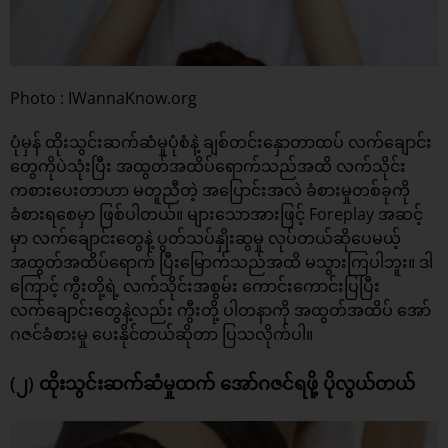
Photo : IWannaKnow.org
ပုံမှန် ထိုးသွင်းဆက်ဆံမှုပုံစံနဲ့ ချစ်တင်းနှောတာထပ် လက်ချောင်း
တွေကိုပဲသုံးပြီး အထွတ်အထိပ်ရောက်သည်အထိ လက်သိုင်း
ကစားပေးတာဟာ မတူညီတဲ့ အပြောင်းအလဲ ခံစားမှုတစ်ခုကို
ခံစားရစေမှာ ဖြစ်ပါတယ်။ များသောအားဖြင့် Foreplay အဆင့်
မှာ လက်ချောင်းတွေနဲ့ ပွတ်သပ်နှိုးဆွမှု လုပ်တယ်ဆိုပေမယ့်
အထွတ်အထိပ်ရောက် ပြီးမြောက်သည်အထိ မသွားကြပါဘူး။ ဒါ
ကြောင့် ကွီးတို့ရဲ့ လက်သိုင်းအစွမ်း ကောင်းကောင်းပြပြီး
လက်ချောင်းတွေနဲ့လည်း ကွီးတို့ ပါတနာကို အထွတ်အထိပ် အော်
ဂဇင်ခံစားမှု ပေးနိုင်တယ်ဆိုတာ ပြသလိုက်ပါ။
(၂) ထိုးသွင်းဆက်ဆံမှုထက် အော်ဂဇင်ရဖို့ ပိုလွယ်တယ်