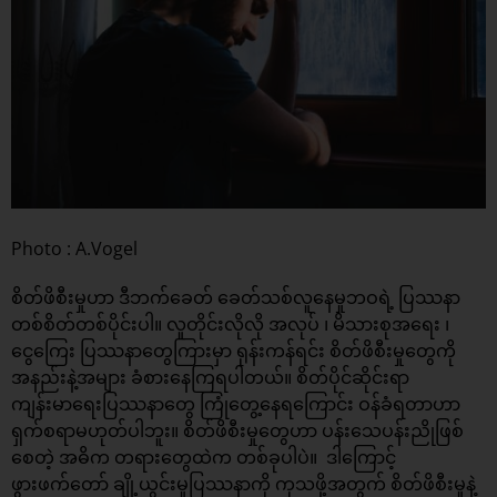
Photo : A.Vogel
စိတ်ဖိစီးမှုဟာ ဒီဘက်ခေတ် ခေတ်သစ်လူနေမှုဘဝရဲ့ ပြဿနာ
တစ်စိတ်တစ်ပိုင်းပါ။ လူတိုင်းလိုလို အလုပ် ၊ မိသားစုအရေး ၊
ငွေကြေး ပြဿနာတွေကြားမှာ ရုန်းကန်ရင်း စိတ်ဖိစီးမှုတွေကို
အနည်းနဲ့အများ ခံစားနေကြရပါတယ်။ စိတ်ပိုင်ဆိုင်းရာ
ကျန်းမာရေးပြဿနာတွေ ကြုံတွေ့နေရကြောင်း ဝန်ခံရတာဟာ
ရှက်စရာမဟုတ်ပါဘူး။ စိတ်ဖိစီးမှုတွေဟာ ပန်းသေပန်းညိုဖြစ်
စေတဲ့ အဓိက တရားတွေထဲက တစ်ခုပါပဲ။ ဒါကြောင့်
ဖွားဖက်တော် ချို့ယွင်းမှုပြဿနာကို ကုသဖို့အတွက် စိတ်ဖိစီးမှုနဲ့