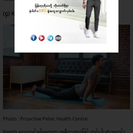
(၄) Kegels လေ့ကျင့်ခန်း အချို့လုပ်ပါ
Photo : Proactive Pelvic Health Centre
Kegels လေ့ကျင့်ခန်းတွေက အဓိကအားဖြင့် တင်ပါးဆုံအတွင်း