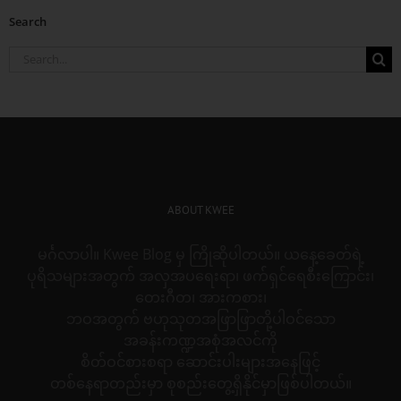
Search
Search
for:
ABOUT KWEE
မင်္ဂလာပါ။ Kwee Blog မှ ကြိုဆိုပါတယ်။ ယနေ့ခေတ်ရဲ့
ပုရိသများအတွက် အလှအပရေးရာ၊ ဖက်ရှင်ရေစီးကြောင်း၊
တေးဂီတ၊ အားကစား၊
ဘဝအတွက် ဗဟုသုတအဖြာဖြာတို့ပါဝင်သော
အခန်းကဏ္ဍအစုံအလင်ကို
စိတ်ဝင်စားစရာ ဆောင်းပါးများအနေဖြင့်
တစ်နေရာတည်းမှာ စုစည်းတွေ့ရှိနိုင်မှာဖြစ်ပါတယ်။