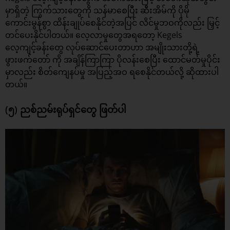
မှာရှိတဲ့ ကြွက်သားတွေကို သန်မာစေပြီး ဆီးအိမ်ကို ပိုမို
ကောင်းမွန်စွာ ထိန်းချုပ်စေနိုင်တဲ့အပြင် လိင်မှုဘဝကိုလည်း မြှင့်
တင်ပေးနိုင်ပါတယ်။ လေ့လာမှုတွေအရတော့ Kegels
လေ့ကျင့်ခန်းတွေ လုပ်ဆောင်ပေးတာဟာ အမျိုးသားတို့ရဲ့
ဖွားဖက်တော် ကို အချိန်ကြာကြာ ပိုလန်းစေပြီး ထောင်မတ်မှုပိုင်း
မှာလည်း စိတ်ကျေနပ်မှု အပြည့်အဝ ရစေနိုင်တယ်လို့ ဆိုထားပါ
တယ်။
(၅) ညစ်ညမ်းရုပ်ရှင်တွေ ဖြတ်ပါ