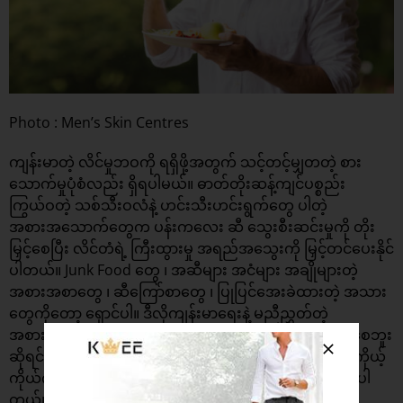
Photo : Men’s Skin Centres
ကျန်းမာတဲ့ လိင်မှုဘဝကို ရရှိဖို့အတွက် သင့်တင့်မျှတတဲ့ စား
သောက်မှုပုံစံလည်း ရှိရပါမယ်။ ဓာတ်တိုးဆန့်ကျင်ပစ္စည်း
ကြွယ်ဝတဲ့ သစ်သီးဝလံနဲ့ ဟင်းသီးဟင်းရွက်တွေ ပါတဲ့
အစားအသောက်တွေက ပန်းကလေး ဆီ သွေးစီးဆင်းမှုကို တိုး
မြှင့်စေပြီး လိင်တံရဲ့ ကြီးထွားမှု အရည်အသွေးကို မြှင့်တင်ပေးနိုင်
ပါတယ်။ Junk Food တွေ ၊ အဆီများ အငံများ အချိုများတဲ့
အစားအစာတွေ ၊ ဆီကြော်စာတွေ ၊ ပြုပြင်အေးခဲထားတဲ့ အသား
တွေကိုတော့ ရှောင်ပါ။ ဒီလိုကျန်းမာရေးနဲ့ မညီညွှတ်တဲ့
အစားအစာတွေက လိင်အင်္ဂါချို့ယွင်းမှုကို တိုက်ရိုက်မဖြစ်စေဘူး
ဆိုရင်တောင် ဝမ်းဗိုက်မှာ အဆီစုလာစေပြီး အဝလွန်ခြင်းနဲ့ ကိုယ့်
ကိုယ်ကိုယ် ယုံကြည်မှုလျော့ကျတဲ့ ပြဿနာတွေ ဖြစ်လာနိုင်ပါ
တယ်။