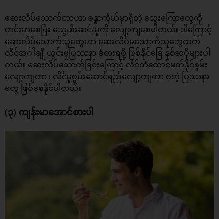
ဆေးလိပ်သောက်တာဟာ ခန္ဓာကိုယ်မှာရှိတဲ့ သွေးကြောတွေကို
တင်းမာစေပြီး သွေးစီးဆင်းမှုကို လျော့ကျစေပါတယ်။ ဒါကြောင့်
ဆေးလိပ်သောက်သူတွေဟာ ဆေးလိပ်မသောက်သူတွေထက်
လိင်အင်္ဂါချို့ယွင်းမှုပြဿနာ ခံစားရဖို့ ဖြစ်နိုင်ခြေ နှစ်ဆပိုများပါ
တယ်။ ဆေးလိပ်သောက်ခြင်းကြောင့် လိင်တံထောင်မတ်နိုင်စွမ်း
လျော့ကျတာ ၊ လိင်မှုစွမ်းဆောင်ရည်လျော့ကျတာ စတဲ့ ပြဿနာ
တွေ ဖြစ်စေနိုင်ပါတယ်။
(၃) ကျန်းမာအောင်စားပါ