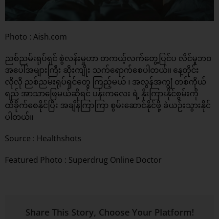
Photo : Aish.com
ညစ်ညမ်းရုပ်ရှင် စွဲလန်းမှုဟာ တကယ့်လက်တွေ့ပြင်ပ လိင်မှုဘဝ
အပေါ်အများကြီး ဆိုးကျိုး သက်ရောက်စေပါတယ်။ နေ့တိုင်း
လိုလို ညစ်ညမ်းရုပ်ရှင်တွေ ကြည့်မယ် ၊ အလွန်အကျွံ တစ်ကိုယ်
ရည် အာသာဖြေမယ်ဆိုရင် ပန်းကလေး ရဲ့ နိုးကြားနိုင်စွမ်းကို
ထိခိုက်စေနိုင်ပြီး အချိန်ကြာကြာ စွမ်းဆောင်နိုင်ဖို့ ခဲယဉ်းသွားနိုင်
ပါတယ်။
Source : Healthshots
Featured Photo :
Superdrug Online Doctor
Share This Story, Choose Your Platform!