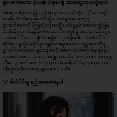
ဖွားဖက်တော် ပိုလန်း ပိုစွမ်းဖို့ ဘာတွေလုပ်လို့ရလဲ
အိပ်ရာပေါ်မှာ အချိန်ကြာကြာ စွမ်းဆောင်နိုင်ဖို့ အမျိုးသားတိုင်း
ဆန္ဒရှိပါတယ်။ ကျွန်တော်တို့ ယောကျာ်းလေးတွေရဲ့
ဖွားဖက်တော်ကို ပိုကြာပိုလန်းစေပြီး လိင်မှုစွမ်းဆောင်ရည် မြင့်
မားဖို့ဆိုရင် တစ်နေ့တာ စားသောက်နေထိုင်မှု အလေ့အထတွေနဲ့
ပတ်သတ်ပြီး အများကြီး ဂရုစိုက်ရမှာ ဖြစ်ပါတယ်။ စိတ်ပိုင်း
ဆိုင်ရာ / ရုပ်ပိုင်းဆိုင်ရာ ကျန်းမာရေးတွေဟာ ကျွန်တော်တို့ရဲ့
ဖွားဖက်တော်လေး ရွှင်လန်းစေဖို့ အဓိက သက်ရောက်မှု ရှိနေပါ
တယ်။ ဒီတစ်ခေါက်တော့ အမျိုးသားတိုင်း တောင့်တတဲ့
အတူနေ
ချိန်
မှာ ဖွားဖက်တော် ကြာကြာ လန်းစေဖို့ လိုက်နာရမယ့် ဆောင်
ရန်ရှောင်ရန်လေးတွေ မျှဝေပေးပါမယ်။
(၁) စိတ်ဖိစီးမှု နည်းအောင်နေပါ