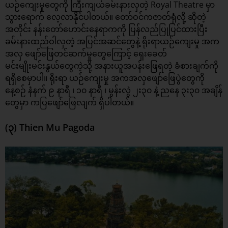
ယဉ်ကျေးမှုတွေကို ကြီးကျယ်ခမ်းနားလှတဲ့ Royal Theatre မှာ
သွားရောက် လေ့လာနိုင်ပါတယ်။ တော်ဝင်ကဇာတ်ရုံလို့ ဆိုတဲ့
အတိုင်း နန်းတော်ဟောင်းနေရာကကို ပြန်လည်ပြုပြင်ထားပြီး
ခမ်းနားထည်ဝါလှတဲ့ အပြင်အဆင်တွေနဲ့ ရိုးရာယဉ်ကျေးမှု အက
အလှ ဖျော်ဖြေတင်ဆက်မှုတွေကြောင့် ရှေးခေတ်
မင်းမျိုးမင်းနွယ်တွေကဲ့သို့ အနားယူအပန်းဖြေရတဲ့ ခံစားချက်ကို
ရရှိစေမှာပါ။ ရိုးရာ ယဉ်ကျေးမှု အကအလှဖျော်ဖြေပွဲတွေကို
နေ့စဉ် နံနက် ၉ နာရီ ၊ ၁၀ နာရီ ၊ မွန်းလွဲ ၂း၃၀ နဲ့ ညနေ ၃း၃၀ အချိန်
တွေမှာ ကပြဖျော်ဖြေလျက် ရှိပါတယ်။
(၃) Thien Mu Pagoda