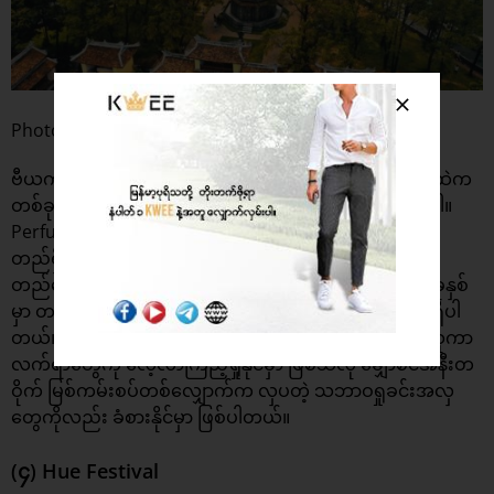
Photo : Eviva Tour
ဗီယက်နမ် နိုင်ငံအတွင်းက လူသိများထင်ရှားတဲ့ ဘုရားတွေထဲက
တစ်ခုမှာ Thien Mu Pagoda လို့ခေါ်တဲ့ Thien Mu ဘုရားပါ။
Perfume မြစ်ကမ်းတစ်လျှောက်က တောင်ကုန်းမြင့်ပေါ်မှာ
တည်ရှိပြီး အမြင့်ပေ ၂၁ မီတာရှိတဲ့ မျှော်စင်ကြီးနဲ့အတူ
တည်ဆောက်ထားပါတယ်။ Thien Mu Pagoda ကို ၁၈၄၄ ခုနှစ်
မှာ တည်ဆောက်ခဲ့တာဖြစ်ပြီး အရပ်ရှစ်မျက်နှာနဲ့ ခုနစ်ထပ်ရှိပါ
တယ်။ Thien Mu Pagoda မှာရှိတဲ့ အံ့ဖွယ် ရှေးဟောင်း ဗိသုကာ
လက်ရာတွေကို လေ့လာကြည့်ရှုနိုင်မှာ ဖြစ်သလို မျှော်စင်အနီးတ
ဝိုက် မြစ်ကမ်းစပ်တစ်လျှောက်က လှပတဲ့ သဘာဝရှုခင်းအလှ
တွေကိုလည်း ခံစားနိုင်မှာ ဖြစ်ပါတယ်။
(၄) Hue Festival