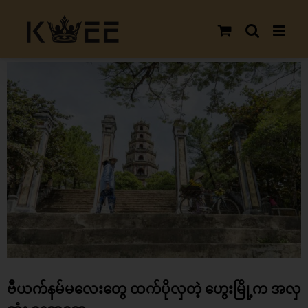
Skip
to
content
View
Larger
Image
ဗီယက်နမ်မလေးတွေ ထက်ပိုလှတဲ့ ဟွေးမြို့က အလှ