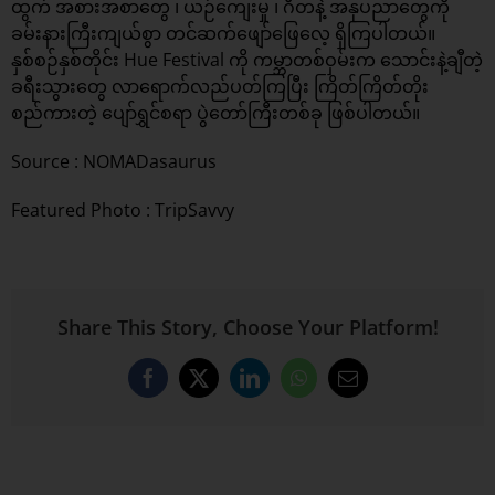
ထွက် အစားအစာတွေ ၊ ယဉ်ကျေးမှု ၊ ဂီတနဲ့ အနုပညာတွေကို
ခမ်းနားကြီးကျယ်စွာ တင်ဆက်ဖျော်ဖြေလေ့ ရှိကြပါတယ်။
နှစ်စဉ်နှစ်တိုင်း Hue Festival ကို ကမ္ဘာတစ်ဝှမ်းက သောင်းနဲ့ချီတဲ့
ခရီးသွားတွေ လာရောက်လည်ပတ်ကြပြီး ကြိတ်ကြိတ်တိုး
စည်ကားတဲ့ ပျော်ရွှင်စရာ ပွဲတော်ကြီးတစ်ခု ဖြစ်ပါတယ်။
Source :
NOMADasaurus
Featured Photo : TripSavvy
Share This Story, Choose Your Platform!
Facebook
X
LinkedIn
WhatsApp
Email