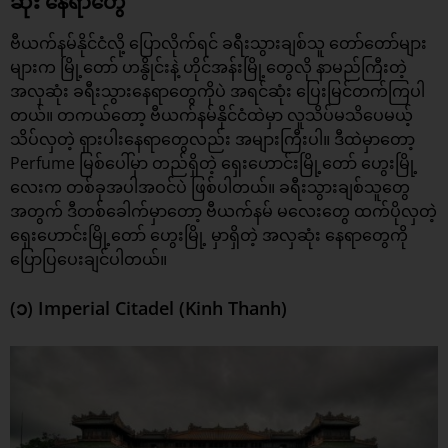
ဆုံး နေရာတွေ
ဗီယက်နမ်နိုင်ငံလို့ ပြောလိုက်ရင် ခရီးသွားချစ်သူ တော်တော်များ
များက မြို့တော် ဟနွိုင်းနဲ့ ဟိုင်အန်းမြို့တွေလို နာမည်ကြီးတဲ့
အလှဆုံး ခရီးသွားနေရာတွေကိုပဲ အရင်ဆုံး ပြေးမြင်တက်ကြပါ
တယ်။ တကယ်တော့ ဗီယက်နမ်နိုင်ငံထဲမှာ လူသိပ်မသိပေမယ့်
သိပ်လှတဲ့ ရှားပါးနေရာတွေလည်း အများကြီးပါ။ ဒီထဲမှာတော့
Perfume မြစ်ပေါ်မှာ တည်ရှိတဲ့ ရှေးဟောင်းမြို့တော် ဟွေးမြို့
လေးက တစ်ခုအပါအဝင်ပဲ ဖြစ်ပါတယ်။ ခရီးသွားချစ်သူတွေ
အတွက် ဒီတစ်ခေါက်မှာတော့ ဗီယက်နမ် မလေးတွေ ထက်ပိုလှတဲ့
ရှေးဟောင်းမြို့တော်
ဟွေးမြို့ မှာရှိတဲ့ အလှဆုံး နေရာတွေကို
ပြောပြပေးချင်ပါတယ်။
(၁) Imperial Citadel (Kinh Thanh)