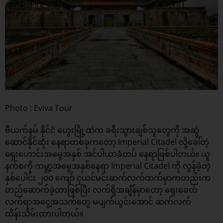
Photo : Eviva Tour
ဗီယက်နမ် နိုင်ငံ ဟွေးမြို့ထဲက ခရီးသွားချစ်သူတွေကို အဆွဲ
ဆောင်နိုင်ဆုံး နေရာတစ်ခုကတော့ Imperial Citadel လို့ခေါ်တဲ့
ရှေးဟောင်းအမွေအနှစ် အင်ပါယာခံတပ် နေရာဖြစ်ပါတယ်။ ယူ
နက်စကို ကမ္ဘာ့အမွေအနှစ်နေရာ Imperial Citadel ကို လွန်ခဲ့တဲ့
နှစ်ပေါင်း ၂၀၀ ကျော် ငုယင်မင်းဆက်လက်ထက်မှာကတည်းက
တည်ဆောက်ခဲ့တာဖြစ်ပြီး လက်ရှိအချိန်မှာတော့ ရှေးခေတ်
လက်ရာအငွေ့အသက်တွေ မပျက်ယွင်းအောင် ဆက်လက်
ထိန်းသိမ်းထားပါတယ်။