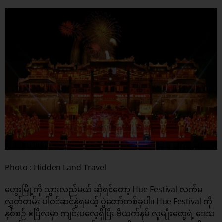
Photo : Hidden Land Travel
ဟွေးမြို့ကို သွားလည်မယ် ဆိုရင်တော့ Hue Festival လက်မ
လွှတ်တမ်း ပါဝင်ဆင်နွဲရမယ့် ပွဲတော်တစ်ခုပါ။ Hue Festival ကို
နှစ်စဉ် ဧပြီလမှာ ကျင်းပလေ့ရှိပြီး ဗီယက်နမ် လူမျိုးတွေရဲ့ ဒေသ