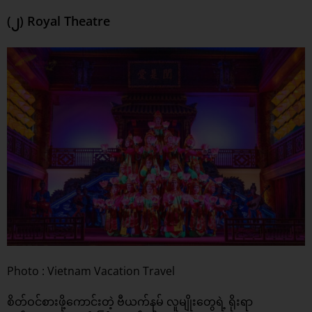
(၂) Royal Theatre
Photo : Vietnam Vacation Travel
စိတ်ဝင်စားဖို့ကောင်းတဲ့ ဗီယက်နမ် လူမျိုးတွေရဲ့ ရိုးရာ