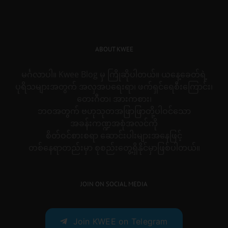
ABOUT KWEE
မင်္ဂလာပါ။ Kwee Blog မှ ကြိုဆိုပါတယ်။ ယနေ့ခေတ်ရဲ့
ပုရိသများအတွက် အလှအပရေးရာ၊ ဖက်ရှင်ရေစီးကြောင်း၊
တေးဂီတ၊ အားကစား၊
ဘဝအတွက် ဗဟုသုတအဖြာဖြာတို့ပါဝင်သော
အခန်းကဏ္ဍအစုံအလင်ကို
စိတ်ဝင်စားစရာ ဆောင်းပါးများအနေဖြင့်
တစ်နေရာတည်းမှာ စုစည်းတွေ့ရှိနိုင်မှာဖြစ်ပါတယ်။
JOIN ON SOCIAL MEDIA
Join KWEE on Telegram