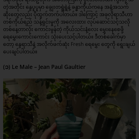
တဲ့အတိုင်း နွေပူပူမှာ ချွေးတရွဲရွဲနဲ့ ခန္ဓာကိုယ်ကနေ အနံ့အသက်
ဆိုးတွေလည်း ပိုထွက်တက်ပါတယ်။ ဒါကြောင့် အခုလိုရာသီဟာ
တစ်ကိုယ်ရည် သန့်ရှင်းမှုကို အလေးထား လုပ်ဆောင်သင့်သလို
တစ်နေ့တာလုံး ကောင်းမွန်တဲ့ ကိုယ်သင်းနံ့လေး မွှေးနေစေဖို့
ရေမွှေးကောင်းကောင်း သုံးပေးသင့်ပါတယ်။ ဒီတစ်ခေါက်မှာ
တော့ နွေရာသီနဲ့ အလိုက်ဖက်ဆုံး Fresh
ရေမွှေး
တွေကို ရွေးချယ်
ပေးချင်ပါတယ်။
(၁) Le Male – Jean Paul Gaultier