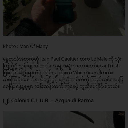
Photo : Man Of Many
နွေရာသီအတွက်ဆို Jean Paul Gaultier ထဲက Le Male ကို သုံး
ကြည့်ဖို့ ညွှန်းချင်ပါတယ်။ သူ့ရဲ့ အနံ့က တော်တော်လေး Fresh
ဖြစ်ပြီး နွေဦးရာသီရဲ့ လွမ်းဆွတ်ဖွယ် Vibe ကိုပေးပါတယ်။
သစ်ကြံပိုးခေါက်နဲ့ လိမ္မော်ပွင့် ရနံ့တို့က စိတ်ကို ကြည်လင်အေးမြ
စေပြီး နွေပူပူမှာ လန်းဆန်းတက်ကြွနေဖို့ ကူညီပေးနိုင်ပါတယ်။
(၂) Colonia C.L.U.B. – Acqua di Parma