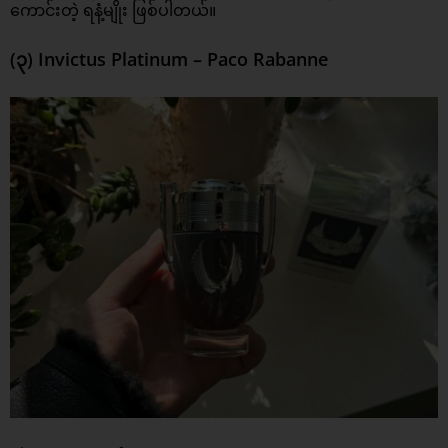
ကောင်းတဲ့ ရနံ့မျိုး ဖြစ်ပါတယ်။
(၃) Invictus Platinum – Paco Rabanne