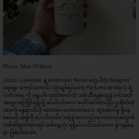
Photo : Man Of Many
Citrus ၊ Lavender နဲ့ Ambroxan Notes တွေပါတဲ့ Designer
ရေမွှေး ကောင်းကောင်း သုံးချင်ရင်တော့ Parfums de Marly ရဲ့
Galloway ကို ရွေးပါ။ လတ်ဆတ်တဲ့ သစ်သီးရနံ့တွေနဲ့ ဟင်းခတ်
အမွှေးအကြိုင်ရနံ့တို့ ခပ်ပါးပါးလေး ပေါင်းစပ်ထားပြီး ပူအိုက်တဲ့
အခုလို နွေရာသီလို ကာလမှာ တော်တော်လေး ဆွဲဆောင်မှု ရှိနေ
စေမယ့် အနံ့ကို ပေးပါတယ်။ အနံ့စွဲအားလည်းကောင်းတဲ့အတွက်
တစ်ခါဆွတ်ထားရင် တစ်နေ့လုံး ရနံ့ခပ်သင်းသင်းလေး စွဲကျန်နေ
မှာ ဖြစ်ပါတယ်။