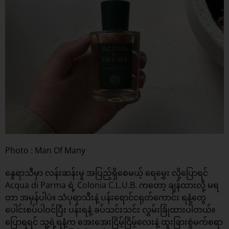
Photo : Man Of Many
နွေရာသီမှာ လန်းဆန်းမှု အပြည့်ရှိစေမယ့် ရေမွှေး လို့ပြောရင်
Acqua di Parma ရဲ့ Colonia C.L.U.B. ကတော့ ချန်ထားလို့ မရ
တာ အမှန်ပါပဲ။ သံပုရာသီးနဲ့ ပန်းရောင်ငရုတ်ကောင်း ရနံ့တွေ
ပေါင်းစပ်ပါဝင်ပြီး ပန်းရနံ့ ခပ်သင်းသင်း လွှမ်းခြုံထားပါတယ်။
ပြောရရင် သူ့ရဲ့ရနံ့က အေးအေးငြိမ့်ငြိမ့်လေးနဲ့ ထူးခြားစွဲမက်စရာ