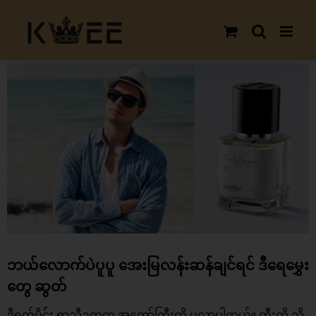
Skip
to
content
View
Larger
Image
ဘယ်လောက်ပဲပူပူ အေးမြလန်းဆန်ချင်ရင် ဒီရေမွှေး
တွေ ဆွတ်
ဒီရက်ပိုင်း ရာသီဥတုက အတော်ကြီးကို ပူလာပါတယ်။ ကွီးတို့ သိ