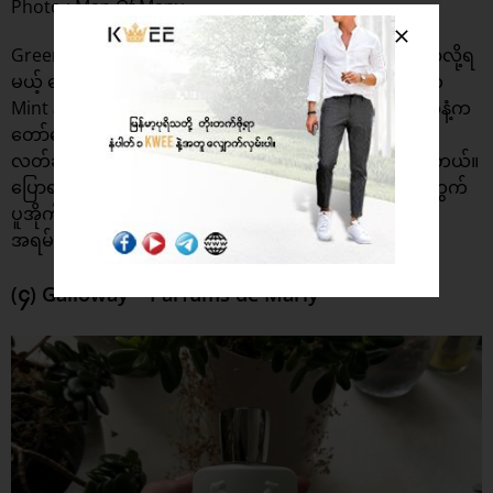
Photo : Man Of Many
Green Fragrances တွေ ထဲမှာတော့ အကောင်းဆုံးလို့ ပြောလို့ရ
မယ့် ရေမွှေး ပါ။ Paco Rabanne ရဲ့ Invictus Platinum က
Mint နဲ့ Lavender ကို အချိုးကျကျ ပေါင်းစပ်ထားပြီး သူ့အနံ့က
တော်တော်လေး မွှေးပေမယ့် အီသွားတာမျိုး မရှိတဲ့အပြင်
လတ်ဆတ်တဲ့ Grapefruit အသီးရနံ့ ခပ်ပြေပြေလေး ပါပါတယ်။
ပြောရရင် လုံးဝ Fresh ဖြစ်ပြီး အေးအေးလေးနဲ့ မွှေးတဲ့အတွက်
ပူအိုက်တဲ့ နွေရာသီမှာ လန်းဆန်းအေးမြချင်သူတွေ ဆွတ်လို့
အရမ်းကို အဆင်ပြေပါတယ်။
(၄) Galloway – Parfums de Marly