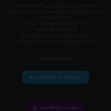
မင်္ဂလာပါ။ Kwee Blog မှ ကြိုဆိုပါတယ်။ ယနေ့ခေတ်ရဲ့
ပုရိသများအတွက် အလှအပရေးရာ၊ ဖက်ရှင်ရေစီးကြောင်း၊
တေးဂီတ၊ အားကစား၊
ဘဝအတွက် ဗဟုသုတအဖြာဖြာတို့ပါဝင်သော
အခန်းကဏ္ဍအစုံအလင်ကို
စိတ်ဝင်စားစရာ ဆောင်းပါးများအနေဖြင့်
တစ်နေရာတည်းမှာ စုစည်းတွေ့ရှိနိုင်မှာဖြစ်ပါတယ်။
JOIN ON SOCIAL MEDIA
Join KWEE on Telegram
Join KWEE on Viber