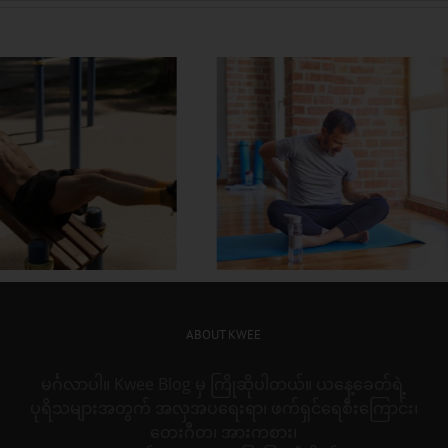
သမင်လား ကျားလား အ
ြီးတဲ့အထိ ဖလန်းဖ
ပေါ်မယ့် ချဲလ်ဆီးနဲ့ လီဗာပူ
ထဖို့ စိတ်ကူးရှိလား
ထိပ်တိုက်တွေ့ဆုံပွဲ
ABOUT KWEE
မင်္ဂလာပါ။ Kwee Blog မှ ကြိုဆိုပါတယ်။ ယနေ့ခေတ်ရဲ့
ပုရိသများအတွက် အလှအပရေးရာ၊ ဖက်ရှင်ရေစီးကြောင်း၊
တေးဂီတ၊ အားကစား၊