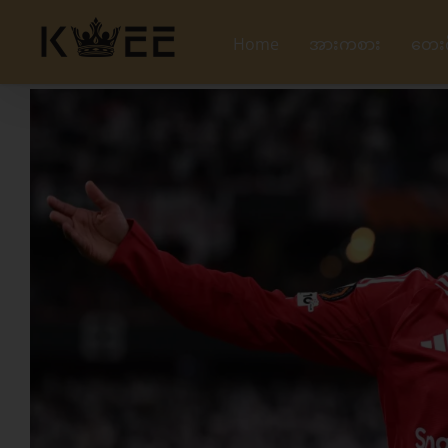
Skip
to
Home
အားကစား
တေး
content
View
Larger
Image