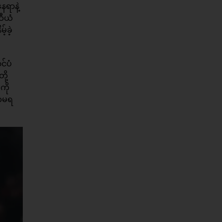
ေရာနဲ့
ဆီယံ
်ခဲ့
င်ပံ
ု့
ကို
်တမရ