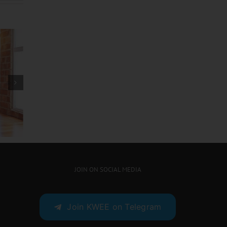
ဖြေ
တစ်ပြားမှမကုန်ပဲ ကျစ်လစ်
းတို့
သန်မာတဲ့ ဘော်ဒီကို
တည်ဆောက်လိုက်
JOIN ON SOCIAL MEDIA
Join KWEE on Telegram