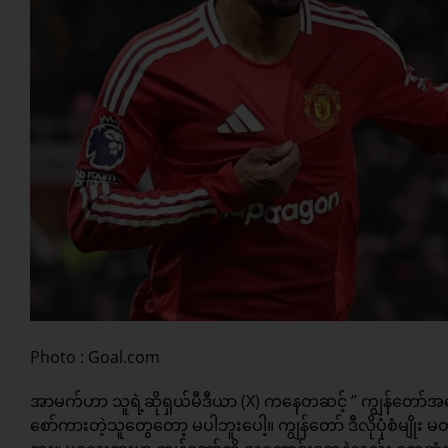
Photo : Goal.com
အာမက်ဟာ သူရဲ့ဆိုရှယ်မီဒီယာ (X) ကနေတဆင့် ” ကျွန်တော်အန
စော်ကားတဲ့သူတွေတော့ မပါဘူးပေါ့။ ကျွန်တော် ဒီလိုပုံစံမျိုး 