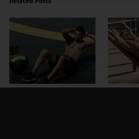
Related Posts
အိမ်တွင်း လေ့ကျင့်ခန်း တွေနဲ့
အသက်က
ဗိုက်အဆီတွေ ဒီလိုဖြုတ်
လန်း 