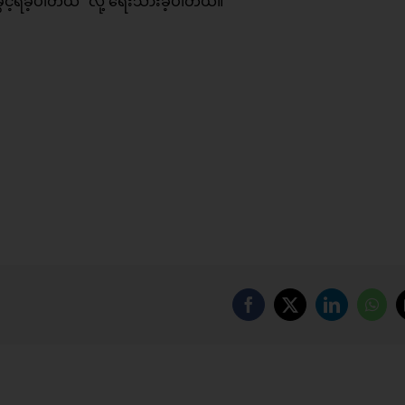
ွင့်ရခဲ့ပါတယ်” လို့ ရေးသားခဲ့ပါတယ်။
Facebook
X
LinkedIn
Wha