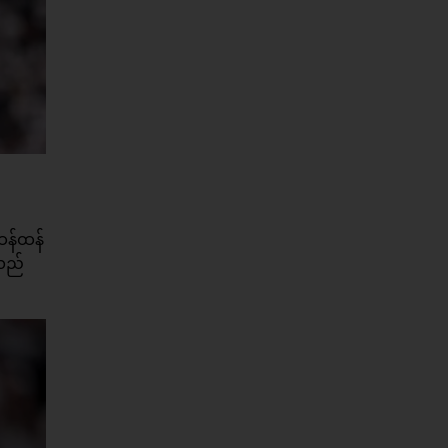
းထန်ထန်
်လည်