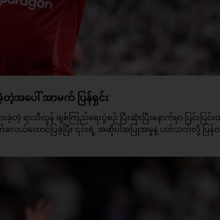
ဲ့အပေါ် အာမက် ပြန်ရှင်း
တဲ့ ရာသီလွန် ချစ်ကြည်ရေးပွဲစဉ် ပြီးဆုံးပြီးနောက်မှာ ပြင်းပြင်
က်ခလယ်ထောင်ပြခဲ့ပြီး ၎င်းရဲ့ အဆိုပါအပြုအမူနဲ့ ပတ်သတ်လို့ ပြန