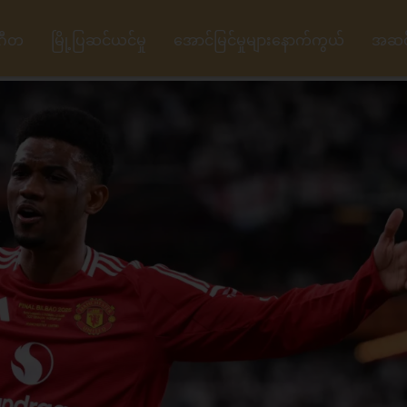
ဂီတ
မြို့ပြဆင်ယင်မှု
အောင်မြင်မှုများနောက်ကွယ်
အဆင့်