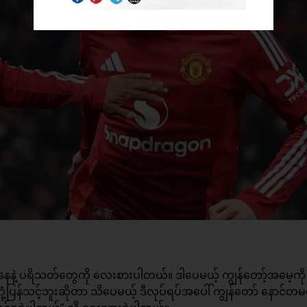
ေနဲ့ ပရိသတ်တွေကို လေးစားပါတယ်။ ဒါပေမယ့် ကျွန်တော့်အမေ့ကို
မတုံ့ပြန်သင့်ဘူးဆိုတာ သိပေမယ့် ဒီလုပ်ရပ်အပေါ် ကျွန်တော် နောင်တ