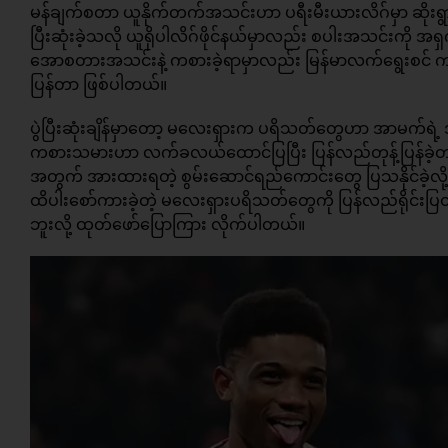
မန်ချက်စတာ ယူနိုက်တက်အသင်းဟာ ပရီးမီးယားလိဂ်မှာ ဆိုးရွား
ပြီးဆုံးခဲ့သလို ယူရိုပါလိဂ်ဖိုင်နယ်မှာလည်း စပါးအသင်းကို အ
အောစတားအသင်းနဲ့ ကစားခဲ့ရာမှာလည်း မြန်မာလက်ရွေးစင် ကစားသမာ
ပြန်တာ ဖြစ်ပါတယ်။
ပွဲပြီးဆုံးချိန်မှာတော့ မလေးရှားက ပရိသတ်တွေဟာ အာမက်ရဲ့ အ
ကစားသမားဟာ လက်ခလယ်ထောင်ပြပြီး ပြန်လည်တုန့်ပြန်ခဲ့တ
အတွက် အားထားရတဲ့ စွမ်းဆောင်ရည်ကောင်းတွေ ပြသနိုင်ခဲ့လို့ 
ထိပါးစော်ကားခဲ့တဲ့ မလေးရှားပရိသတ်တွေကို ပြန်လည်ရိုင်းပြတု
ဘူးလို့ ထုတ်ဖော်ပြောကြား လိုက်ပါတယ်။