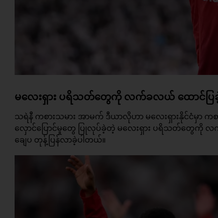
မလေးရှား ပရိသတ်တွေကို လက်ခလယ် ထောင်ပြခဲ့တ
သရဲနီ
ကစားသမား အာမက် ဒီယာလိုဟာ မလေးရှားနိုင်ငံမှာ ကစားခဲ့
လှောင်ပြောင်မှုတွေ ပြုလုပ်ခဲ့တဲ့ မလေးရှား ပရိသတ်တွေကို လ
ချေပ တုန့်ပြန်လာခဲ့ပါတယ်။