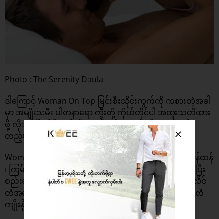
Photo : The Serenity Doula
ဒါကြောင့် Woman On Top မြင်းစီးသိုင်းကွက်ကို ကစားတဲ့အခါ
မှာ အမျိုးသမီး ပါတနာရော ကွီးတို့ ကိုယ်တိုင်ပါ အထူးသတိထား
ဖို့ လိုအပ်ပြီး မိန်းမကိုယ်အတွင်း ထိုးဖောက်ဝင်ရောက်မှုကို
တည့်မတ်အောင် ထိန်းညှိပေးရမှာ ဖြစ်ပါတယ်။
Woman On Top သိုင်းကွက် ကစားမယ်ဆိုရင် ပြင်းပြင်းထန်ထန်
၊ ကြမ်းကြမ်းတမ်းတမ်း လှုပ်ရှားမှု ပုံစံတွေကို ရှောင်ရှားသင့်ပြီး
စည်းချက်ညီညီနဲ့ ဖြည်းဖြည်းမှန်မှန်လေး လှုပ်ရှားတာကပဲ လိင်
တံအပေါ် ထိခိုက်ဒဏ်ရာရနိုင်ခြေ နည်းစေမှာ ဖြစ်သလို လိင်တံ
ကျိုးနိုင်တဲ့ ရာခိုင်နှုန်းလည်း လျော့စေမှာ ဖြစ်ပါတယ်။