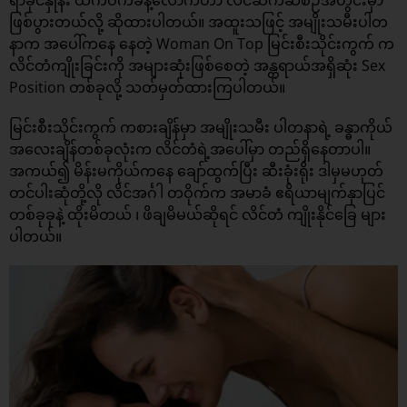
ရာခိုင်နှုန်း ထက်ဝက်ခန့်လောက်ဟာ လိင်ဆက်ဆံစဉ်အတွင်းမှာ
ဖြစ်ပွားတယ်လို့ ဆိုထားပါတယ်။ အထူးသဖြင့် အမျိုးသမီးပါတ
နာက အပေါ်ကနေ နေတဲ့ Woman On Top မြင်းစီးသိုင်းကွက် က
လိင်တံကျိုးခြင်းကို အများဆုံးဖြစ်စေတဲ့ အန္တရာယ်အရှိဆုံး Sex
Position တစ်ခုလို့ သတ်မှတ်ထားကြပါတယ်။
မြင်းစီးသိုင်းကွက် ကစားချိန်မှာ အမျိုးသမီး ပါတနာရဲ့ ခန္ဓာကိုယ်
အလေးချိန်တစ်ခုလုံးက လိင်တံရဲ့အပေါ်မှာ တည်ရှိနေတာပါ။
အကယ်၍ မိန်းမကိုယ်ကနေ ချော်ထွက်ပြီး ဆီးခုံးရိုး ဒါမှမဟုတ်
တင်ပါးဆုံတို့လို လိင်အင်္ဂါ တဝိုက်က အမာခံ ဧရိယာမျက်နှာပြင်
တစ်ခုခုနဲ့ ထိုးမိတယ် ၊ ဖိချမိမယ်ဆိုရင် လိင်တံ ကျိုးနိုင်ခြေ များ
ပါတယ်။