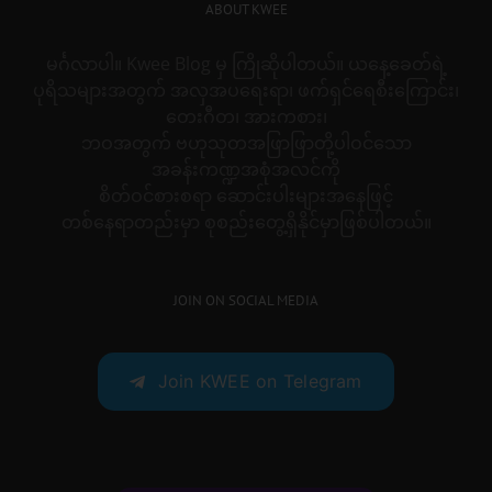
ABOUT KWEE
မင်္ဂလာပါ။ Kwee Blog မှ ကြိုဆိုပါတယ်။ ယနေ့ခေတ်ရဲ့
ပုရိသများအတွက် အလှအပရေးရာ၊ ဖက်ရှင်ရေစီးကြောင်း၊
တေးဂီတ၊ အားကစား၊
ဘဝအတွက် ဗဟုသုတအဖြာဖြာတို့ပါဝင်သော
အခန်းကဏ္ဍအစုံအလင်ကို
စိတ်ဝင်စားစရာ ဆောင်းပါးများအနေဖြင့်
တစ်နေရာတည်းမှာ စုစည်းတွေ့ရှိနိုင်မှာဖြစ်ပါတယ်။
JOIN ON SOCIAL MEDIA
Join KWEE on Telegram