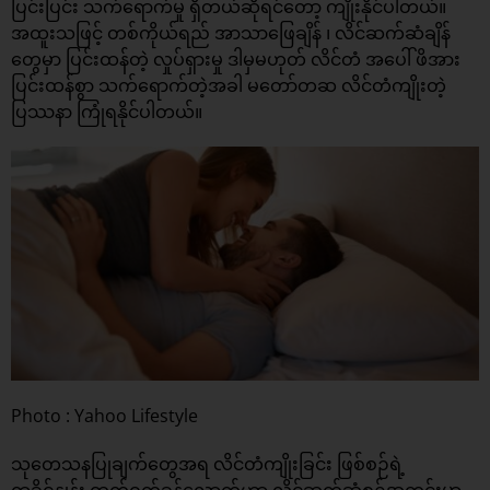
ပြင်းပြင်း သက်ရောက်မှု ရှိတယ်ဆိုရင်တော့ ကျိုးနိုင်ပါတယ်။
အထူးသဖြင့် တစ်ကိုယ်ရည် အာသာဖြေချိန် ၊ လိင်ဆက်ဆံချိန်
တွေမှာ ပြင်းထန်တဲ့ လှုပ်ရှားမှု ဒါမှမဟုတ်
လိင်တံ
အပေါ် ဖိအား
ပြင်းထန်စွာ သက်ရောက်တဲ့အခါ မတော်တဆ လိင်တံကျိုးတဲ့
ပြဿနာ ကြုံရနိုင်ပါတယ်။
Photo : Yahoo Lifestyle
သုတေသနပြုချက်တွေအရ လိင်တံကျိုးခြင်း ဖြစ်စဉ်ရဲ့