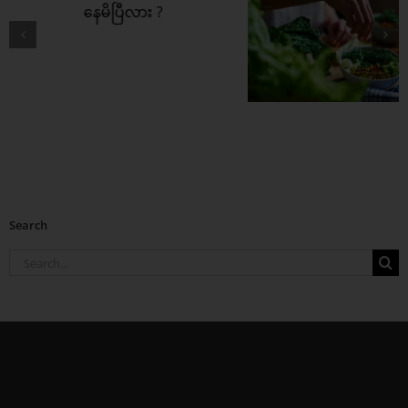
ကွီးတို့ရဲ့ အကြား
အာရုံ ပိုကောင်းစေဖို့
ဒါတွေစားပေး
Search
Search
for: