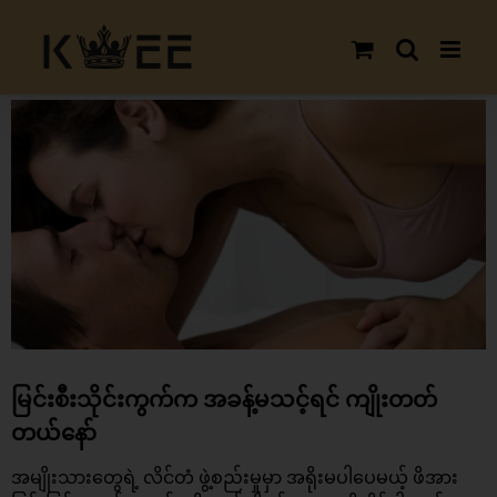
Skip
to
content
View
Larger
Image
မြင်းစီးသိုင်းကွက်က အခန့်မသင့်ရင် ကျိုးတတ်
တယ်နော်
အမျိုးသားတွေရဲ့ လိင်တံ ဖွဲ့စည်းမှုမှာ အရိုးမပါပေမယ့် ဖိအား