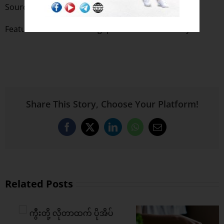
Source :
Men’s Health
Featured Photo : The Singapore Women’s Weekly
Share This Story, Choose Your Platform!
Facebook
X
LinkedIn
WhatsApp
Email
Related Posts