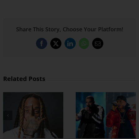
Share This Story, Choose Your Platform!
Facebook
X
LinkedIn
WhatsApp
Email
Related Posts
Drake နဲ့ Central
Cee တို့ ပေါင်းဖြုတ်
ထားတဲ့ Which One