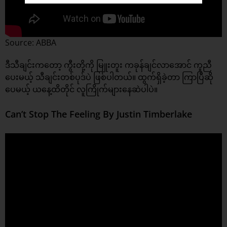
Source: ABBA
ဒီသီချင်းကတော့ ကွီးတို့ကို မြူးတူး ကခုန်ချင်လာအောင် ကူညီ
ပေးမယ့် သီချင်းတစ်ပုဒ်ပဲ ဖြစ်ပါတယ်။ ထွက်ရှိခဲ့တာ ကြာပြီဆို
ပေမယ့် ယနေ့ထိတိုင် လူကြိုက်များနေဆဲပါပဲ။
Can’t Stop The Feeling By Justin Timberlake