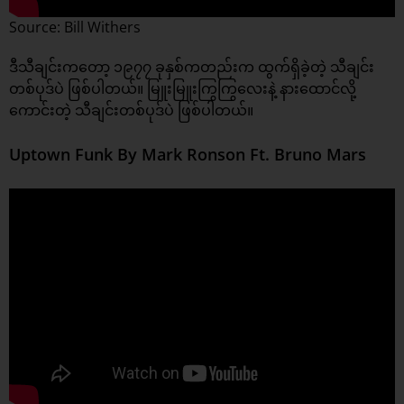
Source: Bill Withers
ဒီသီချင်းကတော့ ၁၉၇၇ ခုနှစ်ကတည်းက ထွက်ရှိခဲ့တဲ့ သီချင်း
တစ်ပုဒ်ပဲ ဖြစ်ပါတယ်။ မြူးမြူးကြွကြွလေးနဲ့ နားထောင်လို့
ကောင်းတဲ့ သီချင်းတစ်ပုဒ်ပဲ ဖြစ်ပါတယ်။
Uptown Funk By Mark Ronson Ft. Bruno Mars