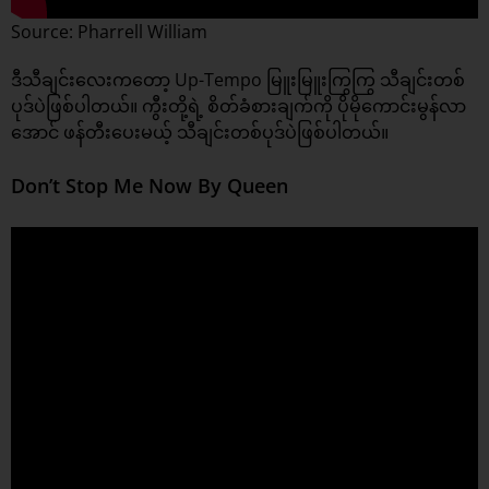
Source: Pharrell William
ဒီသီချင်းလေးကတော့ Up-Tempo မြူးမြူးကြွကြွ သီချင်းတစ်
ပုဒ်ပဲဖြစ်ပါတယ်။ ကွီးတို့ရဲ့ စိတ်ခံစားချက်ကို ပိုမိုကောင်းမွန်လာ
အောင် ဖန်တီးပေးမယ့် သီချင်းတစ်ပုဒ်ပဲဖြစ်ပါတယ်။
Don’t Stop Me Now By Queen