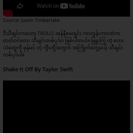
Source: Justin Timberlake
ဒီသီချင်းကတော့ TROLLS အန်နီမေးရှင်း ကာတွန်းကားထဲက
ဇာတ်ဝင်တေး သီချင်းတစ်ပုဒ်ပဲ ဖြစ်ပါတယ်။ မြူးကြွ တဲ့ တေး
သံတွေကို ခုန်မင် တဲ့ ကွီးတို့အတွက် အကြိုက်တွေ့မယ့် သီချင်း
တစ်ပုဒ်ပါ။
Shake It Off By Taylor Swift