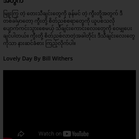
အတွက်
မြူးကြွ တဲ့ တေးသီချင်းတွေကို ခုန်မင် တဲ့ ကွီးတို့အတွက် ဒီ
တစ်ခါမှာတော့ ကွီးတို့ စိတ်ညစ်စရာတွေကို ယူပစ်သလို
ပျောက်ကင်းသွားစေမယ့် သီချင်းကောင်းလေးတွေကို ဝေမျှပေး
ချင်ပါတယ်။ ကွီးတို့ စိတ်ညစ်လာတဲ့အခါတိုင်း ဒီ
သီချင်း
လေးတွေ
ကိုသာ နားဆင်ခံစား ကြည့်လိုက်ပါ။
Lovely Day By Bill Withers