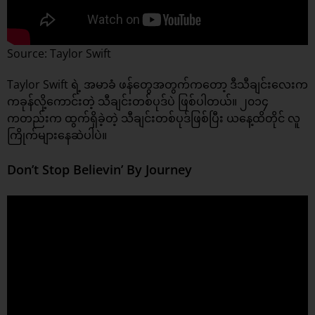
Source: Taylor Swift
Taylor Swift ရဲ့ အမာခံ ဖန်တွေအတွက်ကတော့ ဒီသီချင်းလေးက
ကခုန်လို့ကောင်းတဲ့ သီချင်းတစ်ပုဒ်ပဲ ဖြစ်ပါတယ်။ ၂၀၁၄
ကတည်းက ထွက်ရှိခဲ့တဲ့ သီချင်းတစ်ပုဒ်ဖြစ်ပြီး ယနေ့ထိတိုင် လူ
ကြိုက်များနေဆဲပါပဲ။
Don’t Stop Believin’ By Journey