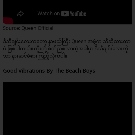
Source: Queen Official
ဒီသီချင်းလေးကတော့ နာမည်ကြီး Queen အဖွဲ့က သီဆိုထားတာ
ပဲ ဖြစ်ပါတယ်။ ကွီးတို့ စိတ်ညစ်လာတဲ့အခါမှာ ဒီသီချင်းလေးကို
သာ နားဆင်ခံစားကြည့်လိုက်ပါ။​
Good Vibrations By The Beach Boys