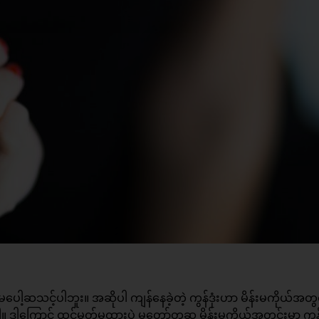
မပေါ့ဆသင့်ပါဘူး။ အဆိုပါ ကျန်နေခဲ့တဲ့ ကွန်ဒုံးဟာ မိန်းမကိုယ်အတွင
 ဒါကြောင့် ထင်မှတ်မထားပဲ မတော်တဆ မိန်းမကိုယ်အတွင်းမှာ ကွန်ဒ