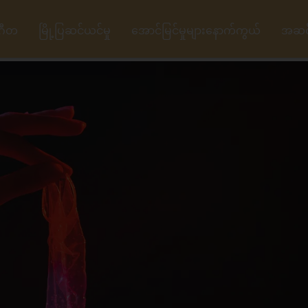
ဂီတ
မြို့ပြဆင်ယင်မှု
အောင်မြင်မှုများနောက်ကွယ်
အဆင့်