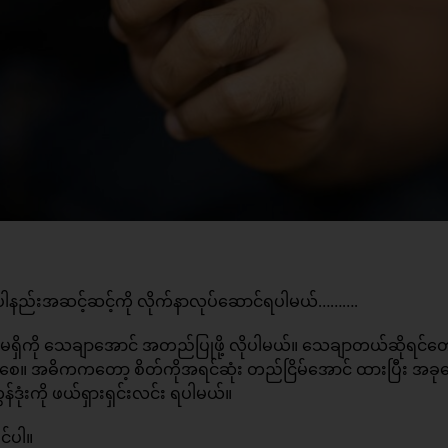
ာက်ပါနည်းအဆင့်ဆင့်ကို လိုက်နာလုပ်ဆောင်ရပါမယ်……….
်းရှိမရှိကို သေချာအောင် အတည်ပြုဖို့ လိုပါမယ်။ သေချာတယ်ဆိုရင်တ
ြုပါရစေ။ အဓိကကတော့ စိတ်ကိုအရင်ဆုံး တည်ငြိမ်အောင် ထားပြီး အခု
်ဒုံးကို ဖယ်ရှားရှင်းလင်း ရပါမယ်။
င်ပါ။