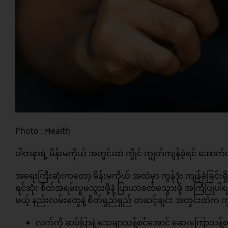
Photo : Health
ပါတနာရဲ့ မိန်းမကိုယ် အတွင်းထဲ ကွိုင် ကျွတ်ကျန်ခဲ့ရင် အေ
အရေးကြီးဆုံးကတော့ မိန်းမကိုယ် အထဲမှာ ကွန်ဒုံး ကျန်ခဲ့ခြင
ရင်ဆုံး စိတ်အရမ်းပူမသွားဖို့နဲ့ ပြာယာခတ်မသွားဖို့ အကြံပ
မယ့် နည်းလမ်းတွေနဲ့ စိတ်ရှည်ရှည် တဆင့်ချင်း အတွင်းထဲက ကွန
လက်ကို ဆပ်ပြာနဲ့ သေချာသန့်စင်အောင် ဆေးကြောသန့်စ