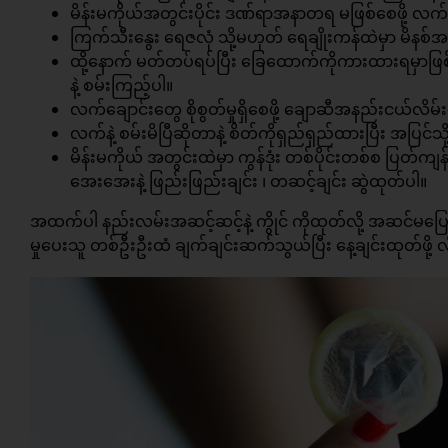
မိန်းမကိုယ်အတွင်းပိုင်း ဒဏ်ရာအနာတရ မဖြစ်စေဖို့ လ
ကြက်သီးနွေး ရေဇလုံ သို့မဟုတ် ရေချိုးကန်ထဲမှာ မိနစ်အန
ထို့နောက် မတ်တပ်ရပ်ပြီး ခြေထောက်ကိုကားထားရမှာဖြစ်ပ
နဲ့ စမ်းကြည့်ပါ။
လက်ချောင်းတွေ စိုစွတ်မှုရှိစေဖို့ ချောဆီအနည်းငယ်လိမ်
လက်နဲ့ စမ်းမိပြီဆိုတာနဲ့ စိတ်ကိုရှည်ရှည်ထားပြီး အပြင်သ
မိန်းမကိုယ် အတွင်းထဲမှာ ကွန်ဒုံး တစ်ပိုင်းတစ်စ ပြတ်က
အေးအေးနဲ့ ဖြည်းဖြည်းချင်း ၊ တဆင့်ချင်း ဆွဲထုတ်ပါ။
အထက်ပါ နည်းလမ်းအဆင့်ဆင့်နဲ့ ကွိုင် ကိုထုတ်လို့ အဆင်မပြ
မှုပေးသူ တစ်ဦးဦးထံ ချက်ချင်းဆက်သွယ်ပြီး နေ့ချင်းထုတ်ဖို့ 