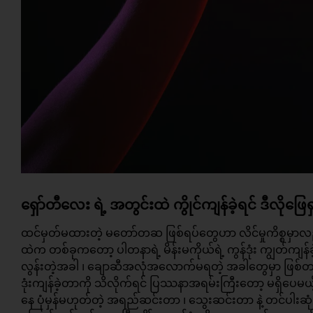
ရှော်တီလေး ရဲ့ အတွင်းထဲ ကွိုင်ကျန်ခဲ့ရင် ဒီလိုဖြေရ
ထင်မှတ်မထားတဲ့ မတော်တဆ ဖြစ်ရပ်တွေဟာ
လိင်မှုကိစ္စ
မှာလ
ထဲက တစ်ခုကတော့ ပါတနာရဲ့ မိန်းမကိုယ်ရဲ့ ကွန်ဒုံး ကျွတ်ကျန်
လွန်းတဲ့အခါ ၊ ချောဆီအလုံအလောက်မရတဲ့ အခါတွေမှာ ဖြစ်တက်
ဒုံးကျန်ခဲ့တာကို သိလိုက်ရင် ပြဿနာအရမ်းကြီးတော့ မရှိပေ
နေ ပုံမှန်မဟုတ်တဲ့ အရည်ဆင်းတာ ၊ သွေးဆင်းတာ နဲ့ တင်ပါးဆ