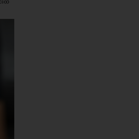
င်းထဲ