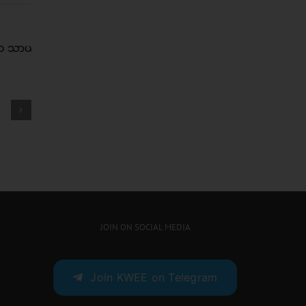
ှေကြီး
ဒါတွေ လုပ်နေသ၍ ကွန်ဒုံး သုံး
တာကို မရပ်သင့်ဘူး
JOIN ON SOCIAL MEDIA
Join KWEE on Telegram