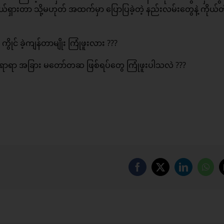
ရှားတာ သို့မဟုတ် အထက်မှာ ပြောပြခဲ့တဲ့ နည်းလမ်းတွေနဲ့ ကိုယ်တို
ွိုင် ခဲ့ကျန်တာမျိုး ကြုံဖူးလား ???
ေါက်ရာရာ အခြား မတော်တဆ ဖြစ်ရပ်တွေ ကြုံဖူးပါသလဲ ???
Facebook
X
LinkedIn
Wha