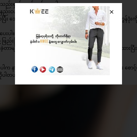
က်သည်းရှည်နေရင် ညှပ်ထားပါ။
ည်းငယ်ခန့် ထိုင်ပါ။
ြီး အောက်ကို အနည်းငယ်ငုံ့ကာ မိန်းမကိုယ် အတွင်းထဲက ကွန်ဒုံးက
းပေးပါ။
ို့ ဖြည်းဖြည်းချင်း ဆွဲထုတ်ပေးပါ။
ျန်ခဲ့တာမျိုး မဖြစ်စေဖို့ စိတ်ကိုသက်တောင့်သက်သာ ဖြေလျော့ထားပြီး
ေပါက နားလည်တက်ကျွမ်းတဲ့ ဆရာဝန် သို့မဟုတ် ကျန်းမာရေး စောင့်
လိုပါတယ်။