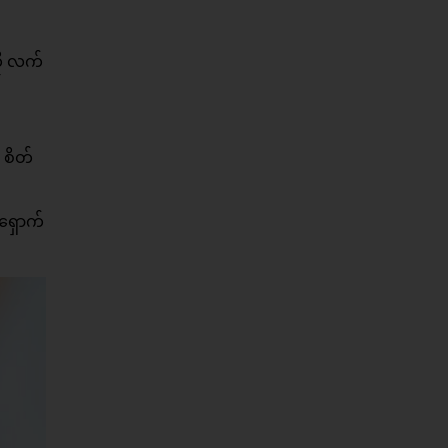
ို လက်
 စိတ်
ရှောက်