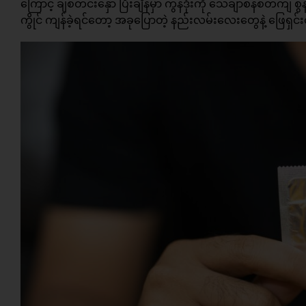
ကြောင့် ချစ်တင်းနှော ပြီးချိန်မှာ ကွန်ဒုံးကို သေချာစနစ်တကျ
ကွိုင် ကျန်ခဲ့ရင်တော့ အခုပြောတဲ့ နည်းလမ်းလေးတွေနဲ့ ဖြေရှင်းလ