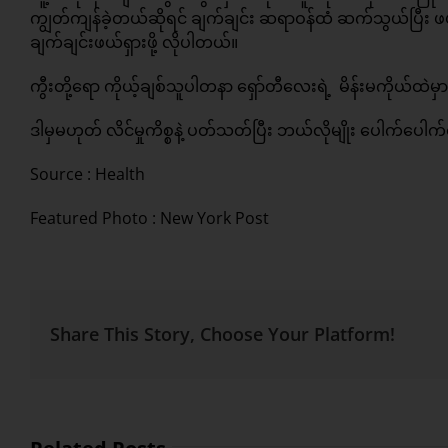
ကျွတ်ကျန်ခဲ့တယ်ဆိုရင် ချက်ချင်း ဆရာဝန်ထံ ဆက်သွယ်ပြီး ဖယ်
ချက်ချင်းဖယ်ရှားဖို့ လိုပါတယ်။
ကွီးတို့ရော ကိုယ့်ချစ်သူပါတနာ ရှော်တီလေးရဲ့ မိန်းမကိုယ်ထဲမှာ က
ဒါမှမဟုတ် လိင်မှုကိစ္စနဲ့ ပတ်သတ်ပြီး ဘယ်လိုမျိုး ပေါက်ပ
Source :
Health
Featured Photo : New York Post
Share This Story, Choose Your Platform!