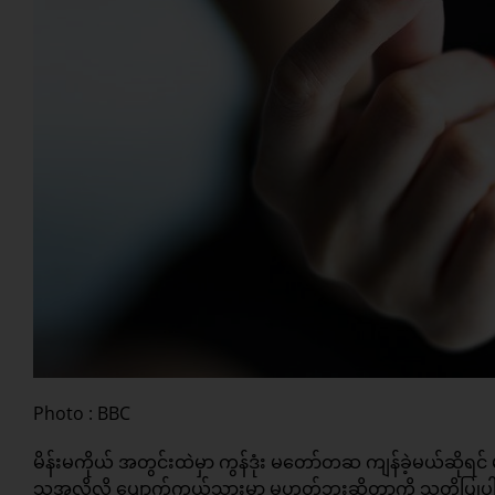
Photo : BBC
မိန်းမကိုယ် အတွင်းထဲမှာ ကွန်ဒုံး မတော်တဆ ကျန်ခဲ့မယ်ဆိုရင် 
သူ့အလိုလို ပျောက်ကွယ်သွားမှာ မဟုတ်ဘူးဆိုတာကို သတိပြုပါ။