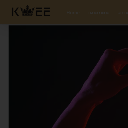
Skip
to
Home
အားကစား
တေး
content
View
Larger
Image