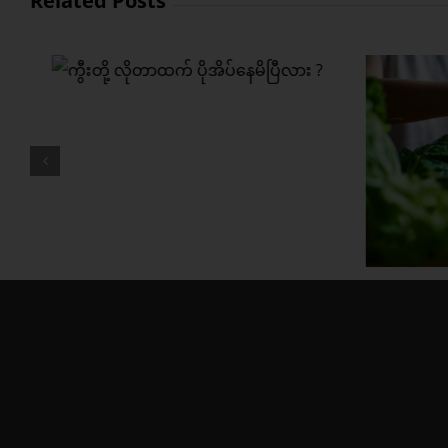
Related Posts
မိ
တစ်
သ
ကွီးတို့ရဲ့ အကြားအာရုံ ပို
ကောင်းစေဖို့ ဒါတွေစားပေး