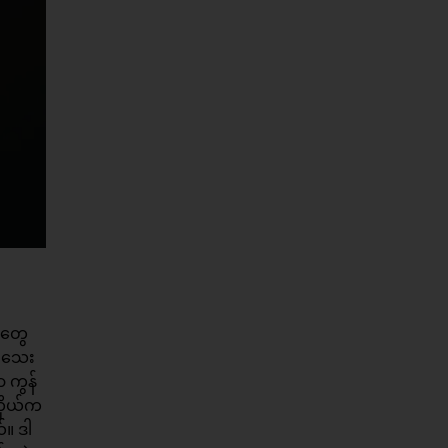
ာတွေ
် သေး
 ကွန်
ကိုယ်က
်။ ဒါ