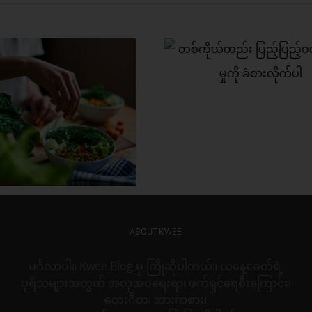
ကိုယ်တည်း ပြည့်ပြည့်ဝဝ
ာယာမှုကို ခံစားလိုက်ပါ
လက်တွဲညီညီ အချစ်လ
စီးကြမည်
ABOUT KWEE
မင်္ဂလာပါ။ Kwee Blog မှ ကြိုဆိုပါတယ်။ ယနေ့ခေတ်ရဲ့
ပုရိသများအတွက် အလှအပရေးရာ၊ ဖက်ရှင်ရေစီးကြောင်း၊
တေးဂီတ၊ အားကစား၊