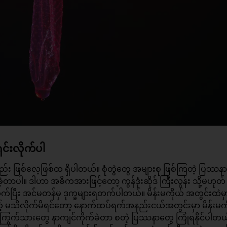
ှင်းလိုက်ပါ
ည်း ဖြစ်လေ့ဖြစ်ထ ရှိပါတယ်။ စုံတွဲတွေ အများစု ဖြစ်ကြတဲ့ ပြဿန
ခဲ့တာပါ။ ဒါဟာ အဓိကအားဖြင့်တော့ ကွန်ဒုံးဆိုဒ် ကြီးလွန်း သို့မဟုတ
ပြီး အင်မတန်မှ ဒုက္ခများရတက်ပါတယ်။ မိန်းမကိုယ် အတွင်းထဲမှာ
မယ့် မသိလိုက်မိရင်တော့ နောက်ထပ်ရက်အနည်းငယ်အတွင်းမှာ မိန်းမ
ုံကြွက်သားတွေ နာကျင်ကိုက်ခဲတာ စတဲ့ ပြဿနာတွေ ကြုံရနိုင်ပါတယ