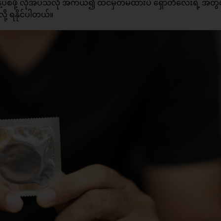
 စွန့်ပစ်ဖို့ လိုအပ်သလို အကယ်၍ ထင်မှတ်မထားပဲ ရှော်တီလေးရဲ့ အတွ
ို့ ရနိုင်ပါတယ်။