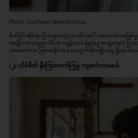
Photo : Southeast Medical Group
စိတ်ပိုင်းဆိုင်ရာ ပြဿနာတွေဟာ လိင်အင်္ဂါ ကမောက်ကမဖြစ်မ
အမျိုးသားတွေမှာ လိင်တံ ကျန်းမာသန်စွမ်းမှု လျော့ကျတဲ့ 
ကမောက်ကမ ဖြစ်စေနိုင်တဲ့ ဘေးထွက်ဆိုးကျိုးတွေ ရှိနေပါတယ
(၂) လိင်စိတ် နိုးကြားတက်ကြွမှု ကျဆင်းလာမယ်