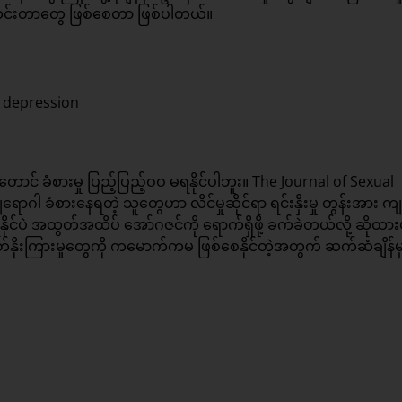
 ကျဆင်းတာတွေ ဖြစ်စေတာ ဖြစ်ပါတယ်။
ောင် ခံစားမှု ပြည့်ပြည့်ဝဝ မရနိုင်ပါဘူး။ The Journal of Sexual
ါ ခံစားနေရတဲ့ သူတွေဟာ လိင်မှုဆိုင်ရာ ရင်းနှီးမှု တွန်းအား က
ိုင်ပဲ အထွတ်အထိပ် အော်ဂဇင်ကို ရောက်ရှိဖို့ ခက်ခဲတယ်လို့ ဆိုထား
်စိတ်နိုးကြားမှုတွေကို ကမောက်ကမ ဖြစ်စေနိုင်တဲ့အတွက် ဆက်ဆံချိန်မ