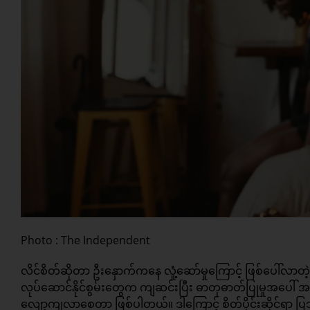
Photo : The Independent
လိင်စိတ်ဆိုတာ ဦးနှောက်ကနေ လှုံ့ဆော်မှုကြောင့် ဖြစ်ပေါ်လာတဲ့
လုပ်ဆောင်နိုင်စွမ်းတွေက ကျဆင်းပြီး ဓာတုဓာတ်ပြုမှုအပေါ် 
လျော့ကျလာစေတာ ဖြစ်ပါတယ်။ ဒါကြောင့် စိတ်ပိုင်းဆိုင်ရာ ပြဿနာ