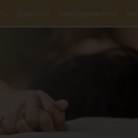
ဂီတ
မြို့ပြဆင်ယင်မှု
အောင်မြင်မှုများနောက်ကွယ်
အဆင့်