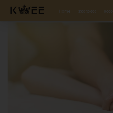
Skip
to
Home
အားကစား
တေး
content
View
Larger
Image