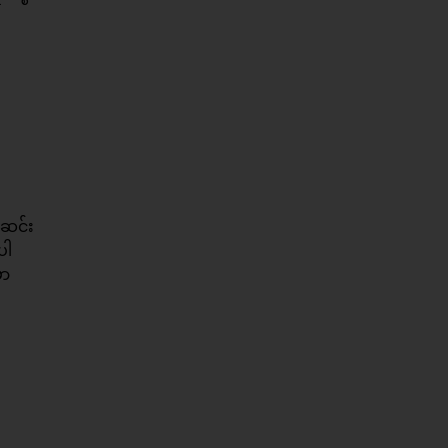
ျဆင်း
ပါ
ှာ