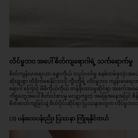
လိင်မှုဘဝ အပေါ် စိတ်ကျရောဂါရဲ့ သက်ရောက်မှု
စိတ်ကျန်းမာရေးဟာ ခန္ဓာကိုယ် လည်ပတ်မှု စနစ်တစ်ခုလုံးအပေါ် 
ဆိုးရွာစွာ ထိခိုက်စေနိုင်သလို ကွီးတို့ရဲ့ လိင်မှုဘဝ ကျန်းမာရ
ရောဂါ ကြောင့် မိမိကိုယ်ကိုယ် တန်ဖိုးထားမှုဆိုင်ရာ အခက်အခဲ
ကိစ္စတွေ
အပေါ် စိတ်ဝင်စားမှု လျော့ကျတဲ့ အခြေအနေအပြင် စိန်ခေါ
စိတ်ဓာတ်ကျခြင်းနဲ့ စိတ်ပိုင်းဆိုင်ရာ ပြဿနာတွေက လိင်မှု
(၁) ပန်းသေပန်းညိုး ပြဿနာ ကြုံရနိုင်တယ်