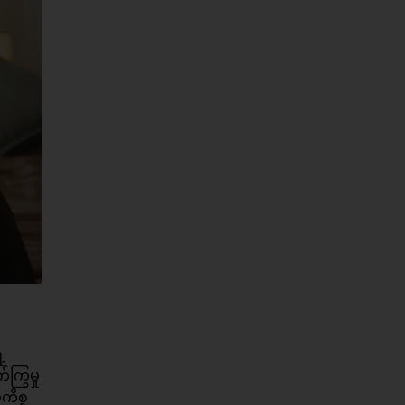
့
ကြွမှု
ကိစ္စ