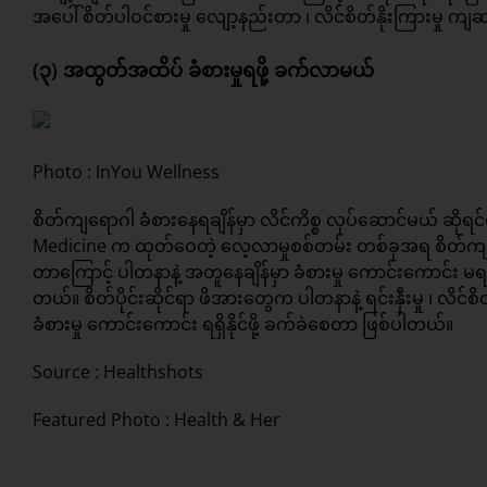
အပေါ် စိတ်ပါဝင်စားမှု လျော့နည်းတာ ၊ လိင်စိတ်နိုးကြားမှု
(၃) အထွတ်အထိပ် ခံစားမှုရဖို့ ခက်လာမယ်
Photo : InYou Wellness
စိတ်ကျရောဂါ ခံစားနေရချိန်မှာ လိင်ကိစ္စ လုပ်ဆောင်မယ် ဆိုရင်တ
Medicine က ထုတ်ဝေတဲ့ လေ့လာမှုစစ်တမ်း တစ်ခုအရ စိတ်ကျရောဂ
တာကြောင့် ပါတနာနဲ့ အတူနေချိန်မှာ ခံစားမှု ကောင်းကောင်း မရန
တယ်။ စိတ်ပိုင်းဆိုင်ရာ ဖိအားတွေက ပါတနာနဲ့ ရင်းနှီးမှု ၊ လိင
ခံစားမှု ကောင်းကောင်း ရရှိနိုင်ဖို့ ခက်ခဲစေတာ ဖြစ်ပါတယ်။
Source :
Healthshots
Featured Photo : Health & Her