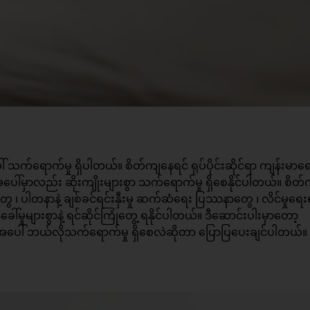
သက်ရောက်မှု ရှိပါတယ်။ စိတ်ကျနေရင် ရုပ်ပိုင်းဆိုင်ရာ ကျန်းမာရေ
ေးအပေါ်မှာလည်း ဆိုးကျိုးများစွာ သက်ရောက်မှု ရှိစေနိုင်ပါတယ်။ စိတ
တွေ ၊ ပါတနာနဲ့ ချစ်ခင်ရင်းနှီးမှု ဆက်ဆံရေး ပြဿနာတွေ ၊
လိင်မှုရေး
်မှုများစွာနဲ့ ရင်ဆိုင်ကြုံတွေ့ ရနိုင်ပါတယ်။ ဒီဆောင်းပါးမှာတော့
ဘဝအပေါ် ဘယ်လိုသက်ရောက်မှု ရှိစေလဲဆိုတာ ပြောပြပေးချင်ပါတယ်။