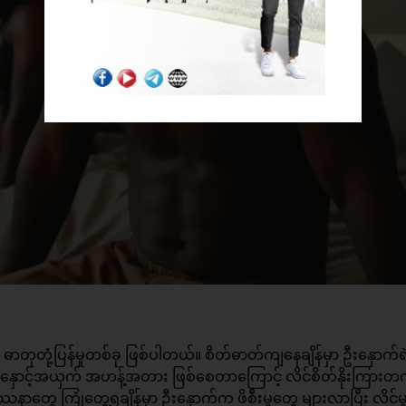
 ဓာတုတုံ့ပြန်မှုတစ်ခု ဖြစ်ပါတယ်။ စိတ်ဓာတ်ကျနေချိန်မှာ ဦးနှောက်ရဲ
အနှောင့်အယှက် အဟန့်အတား ဖြစ်စေတာကြောင့် လိင်စိတ်နိုးကြားတက်
တွေ ကြုံတွေ့ရချိန်မှာ ဦးနှောက်က ဖိစီးမှုတွေ များလာပြီး လိင်မှု