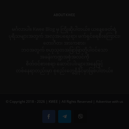
ABOUT KWEE
မင်္ဂလာပါ။ Kwee Blog မှ ကြိုဆိုပါတယ်။ ယနေ့ခေတ်ရဲ့
ပုရိသများအတွက် အလှအပရေးရာ၊ ဖက်ရှင်ရေစီးကြောင်း၊
တေးဂီတ၊ အားကစား၊
ဘဝအတွက် ဗဟုသုတအဖြာဖြာတို့ပါဝင်သော
အခန်းကဏ္ဍအစုံအလင်ကို
စိတ်ဝင်စားစရာ ဆောင်းပါးများအနေဖြင့်
တစ်နေရာတည်းမှာ စုစည်းတွေ့ရှိနိုင်မှာဖြစ်ပါတယ်။
© Copyright 2018 -
2026 |
KWEE
| All Rights Reserved |
Advertise with us
Facebook
Telegram
Viber