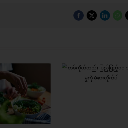
Facebook
X
LinkedIn
Wha
ကိုယ်တည်း ပြည့်ပြည့်ဝဝ
ာယာမှုကို ခံစားလိုက်ပါ
လက်တွဲညီညီ အချစ်လ
စီးကြမည်