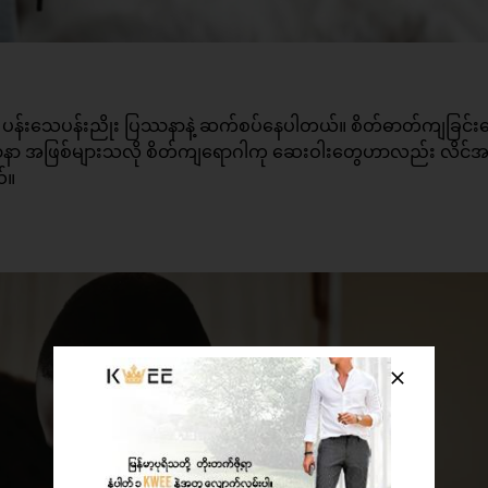
ှု ပန်းသေပန်းညိုး ပြဿနာနဲ့ ဆက်စပ်နေပါတယ်။ စိတ်ဓာတ်ကျခြင်းက
ပြဿနာ အဖြစ်များသလို စိတ်ကျရောဂါကု ဆေးဝါးတွေဟာလည်း လိင်အင်
်။