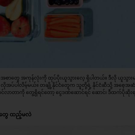
ာတွေ အကုန်လုံးကို ထုပ်ပိုးယူသွားလေ့ ရှိပါတယ်။ ဒီလို ယူသွား
ိုအပ်ပါလိမ့်မယ်။​ တချို့နိုင်ငံတွေက သူတို့ရဲ့ နိုင်ငံဆီသို့ အစေ့အဆ
ာတာကို တွေ့ရှိရင်တော့ ငွေဒဏ်ဆောင်ရင် ဆောင်၊ ဒီထက်ပိုဆိုးရ
ဘာတွေ ထည့်မလဲ