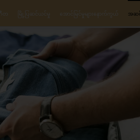
ဂီတ
မြို့ပြဆင်ယင်မှု
အောင်မြင်မှုများနောက်ကွယ်
အဆင့်