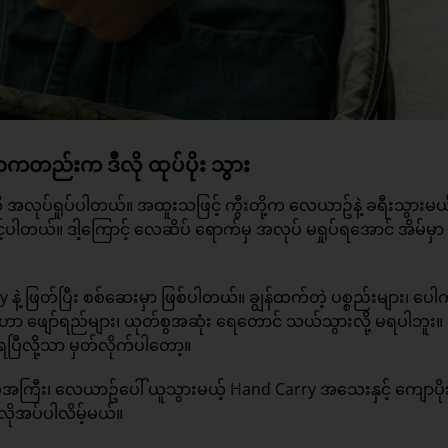
ကတည်းက ဒီလို ထုပ်ပိုး သွား
ု အလုပ်ရှုပ်ပါတယ်။ အထူးသဖြင့် ကွီးတို့က လေယာဥ်နဲ့ ခရီးသွားမယ
ပါတယ်။ ဒါ့ကြောင့် လေဆိပ် ရောက်မှ အလုပ် မရှုပ်ရအောင် အိမ်မှာ
ay နဲ့ ဖြတ်ပြီး စစ်ဆေးမှာ ဖြစ်ပါတယ်။ ချွန်ထက်တဲ့ ပစ္စည်းများ၊ ပေါက
ော ဖျော်ရည်များ၊ ယုတ်စွအဆုံး ရေတောင် သယ်သွားလို့ မရပါဘူး။ အ
ပြီလို့သာ မှတ်လိုက်ပါတော့။
အကြီး၊ လေယာဥ်ပေါ် ယူသွားမယ့် Hand Carry အသေးနှင့် ကျောပို
လိုအပ်ပါလိမ့်မယ်။​