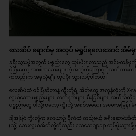
လေဆိပ် ရောက်မှ အလုပ် မရှုပ်ရလေအောင် အိမ်မှာ
ခရီးသွားဖို့အတွက် ပစ္စည်းတွေ ထုပ်ပိုးရတာသည် အင်မတန်မှကိ
ပိုပြီးတော့ အစစ်အဆေးများတဲ့ အတွက်ကြောင့် ပိုသတိထားသင့်
ကတည်းက အခုလိုမျိုး ထုပ်ပိုး သွားသင့်ပါတယ်။​
လေဆိပ်ထဲ ဝင်ပြီဆိုတာနဲ့ ကွီးတို့ရဲ့ အိတ်တွေ အကုန်လုံးကို X-r
လွယ်သော ပစ္စည်းများ၊ လက်နက်များ၊ မီးခြစ်များ၊ အယ်လ်ကိုဟ
ပစ္စည်းတွေ ပါလို့ကတော့ ကွီးတို့ အစစ်အဆေး အမေးအမြန်း ခံရ
ဒါ့အပြင် ကွီးတို့က လေယာဥ် ဗိုက်ထဲ ထည့်မယ့်
ခရီး
ဆောင်အိတ်
(သို့) ဘေးလွယ်အိတ်တို့ကိုလည်း သေသေချာချာ ထုပ်ပိုးသွားဖို့ 