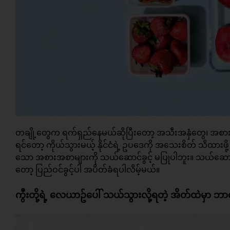
တချို့တွေက ရက်ရှည်နေမယ်ဆိုပြီးတော့ အသီးအနှံတွေ၊ အစားအစ
ရင်တော့ ကိုယ်သွားမယ့် နိုင်ငံရဲ့ ဥပဒေကို အသေးစိတ် သိထားဖို့ လ
သော အစားအစာများကို သယ်ဆောင်ခွင့် မပြုပါဘူး။ သယ်ဆောင်လ
တော့ ပြည်ဝင်ခွင့်ပါ အပိတ်ခံရပါလိမ့်မယ်။
ကွီးတို့ရဲ့ လေယာဥ်ပေါ် သယ်သွားလို့ရတဲ့ အိတ်ထဲမှာ 