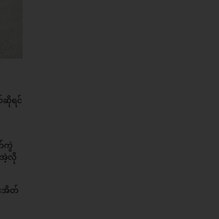
်ဆိုရင်
်ကွဲ
ဲ့လို
းအိတ်