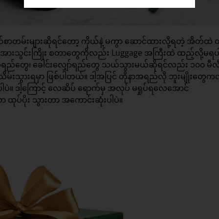
စာတမ်းများဆိုရင်တော့ ကိုယ်နဲ့ မကွာ ဆောင်ထားလို့ရတဲ့ အိတ်ထဲ 
ခ်၊ အားသွင်းကြိုး စတာတွေကိုလည်း Luggage အကြီးထဲ ထည့်လို့မရပ
အရည်တွေ၊ ခေါင်းလျှော်ရည်တွေ သယ်သွားမယ်ဆိုရင်လည်း ၁၀၀ မီလ
းသွားရမှာ ဖြစ်ပါတယ်။ ဒါ့အပြင် တိုနာအရည်လို ဘူးမျိုးတွေ
့ပါပဲ။ ဒါ့ကြောင့် လေဆိပ် ရောက်မှ အလုပ် မရှုပ်ရလေအောင်
ာ ထုပ်ပိုး သွားတာ အကောင်းဆုံးပါပဲ။