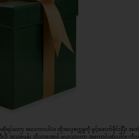
ဆိုရင်တော့ အလကားပါပဲ။ ထိုအလှစက္ကူကို ဖွင့်ဖောက်ခိုင်းပြီး အထဲ
အဲ့ဒီလို အသစ်မှန်း သိသာအောင် မယူသွားတာ အကောင်းဆုံးပါပဲ။ ကွီးတို