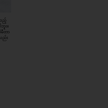
ထည့်
ါဘူး။
ီမီတာ
ကလည်း