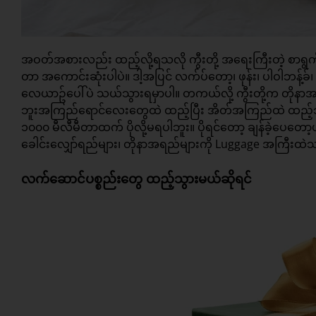
အဝတ်အစားလည်း ထည့်လို့ရသလို ကွီးတို့ အရေးကြီးတဲ့ စာရွက်
တာ အကောင်းဆုံးပါပဲ။ ဒါ့အပြင် လက်ပ်တော့၊ ဖုန်း၊ ပါဝါဘန့်
လေယာဥ်ပေါ်ပဲ သယ်သွားရမှာပါ။ တကယ်လို့ ကွီးတို့က တိုနာ
ဘူးအကြည်ရောင်လေးတွေထဲ ထည့်ပြီး အိတ်အကြည်ထဲ ထည့်သိမ်
၁၀၀၀ မီလီမီတာထက် ပိုလို့မရပါဘူး။ ပိုရင်တော့ ချန်ခဲ့ပေတော
ခေါင်းလျှော်ရည်များ၊ တိုနာအရည်များကို Luggage အကြီးထဲသ
လက်ဆောင်ပစ္စည်းတွေ ထည့်သွားမယ်ဆိုရင်