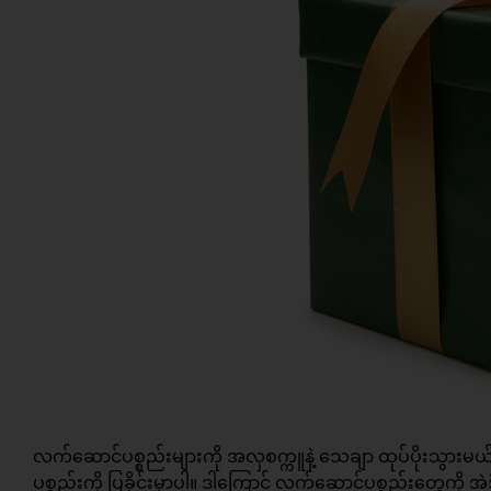
လက်ဆောင်ပစ္စည်းများကို အလှစက္ကူနဲ့ သေချာ ထုပ်ပိုးသွားမယ်
ပစ္စည်းကို ပြခိုင်းမှာပါ။ ဒါ့ကြောင့် လက်ဆောင်ပစ္စည်းတွေကို 