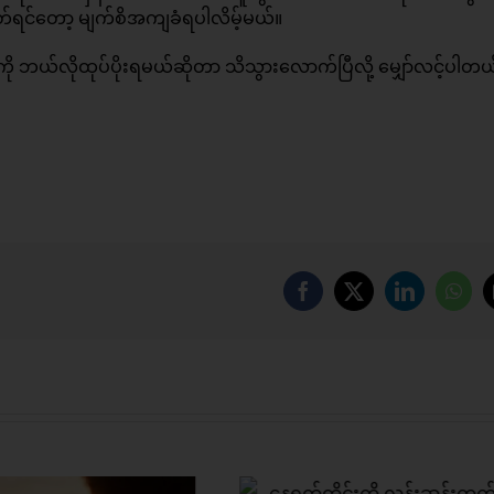
ုတ်ရင်တော့ မျက်စိအကျခံရပါလိမ့်မယ်။
ို ဘယ်လိုထုပ်ပိုးရမယ်ဆိုတာ သိသွားလောက်ပြီလို့ မျှော်လင့်ပါတယ
Facebook
X
LinkedIn
Wha