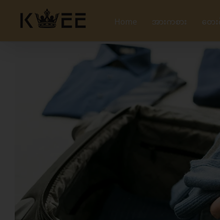
Skip
to
Home
အားကစား
တေး
content
View
Larger
Image