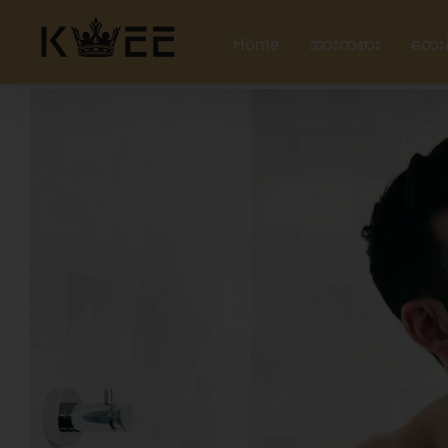
Skip
to
Home
အားကစား
တေး
content
View
Larger
Image