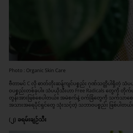
Photo : Organic Skin Care
ဗီတာမင် C လို ဓာတ်တိုးဆန့်ကျင်ပစ္စည်း ဂုဏ်သတ္တိပါရှိတဲ့
ဝပစ္စည်းတစ်ခုပါ။ သံပယိုသီးဟာ Free Radicals တွေကို တို
တွန်းအားဖြစ်စေပါတယ်။ အမဲစက်နဲ့ ဝက်ခြံတွေကို သက်သာစ
အသားအရေပိုင်ရှင်တွေ သုံးသင့်တဲ့ သဘာဝပစ္စည်း ဖြစ်ပါတယ်
(၂) ခရမ်းချဉ်သီး