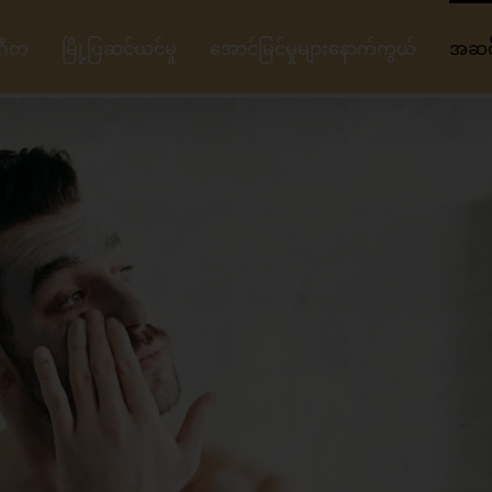
ဂီတ
မြို့ပြဆင်ယင်မှု
အောင်မြင်မှုများနောက်ကွယ်
အဆင့်