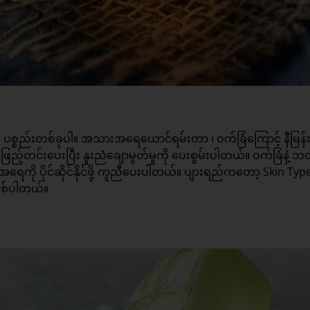
္စည်းတစ်ခုပါ။ အသားအရေယောင်ရမ်းတာ ၊ ဝက်ခြံကြောင့် နီမြန်
င်းပေးပြီး နူးညံချောမွတ်မှုကို ပေးစွမ်းပါတယ်။ ဝက်ခြံနဲ့ ဘ
ရေကို ပိုင်ဆိုင်နိုင်ဖို့ ကူညီပေးပါတယ်။ ပျားရည်ကတော့ Skin Typ
ဖြစ်ပါတယ်။