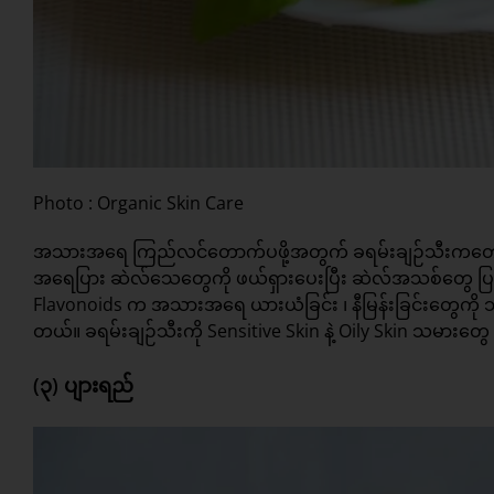
Photo : Organic Skin Care
အသားအရေ ကြည်လင်တောက်ပဖို့အတွက် ခရမ်းချဉ်သီးကတော့
အရေပြား ဆဲလ်သေတွေကို ဖယ်ရှားပေးပြီး ဆဲလ်အသစ်တွေ ပြန်
Flavonoids က အသားအရေ ယားယံခြင်း ၊ နီမြန်းခြင်းတွေကို သ
တယ်။ ခရမ်းချဉ်သီးကို Sensitive Skin နဲ့ Oily Skin သမားတွေ
(၃) ပျားရည်