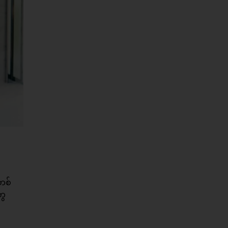
ီတစ်
ွေ