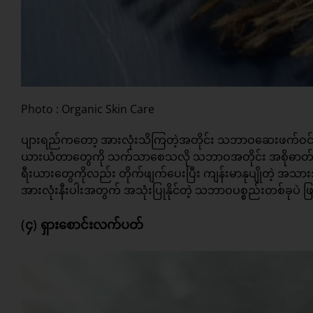
Photo : Organic Skin Care
ပျားရည်ကတော့ အားလုံးသိကြတဲ့အတိုင်း သဘာဝဆေးဖက်ဝင် ပစ
ယားယံတာတွေကို သက်သာစေသလို သဘာဝအတိုင်း အစိုဓာတ်ဖြည့်တ
ရီးယားတွေကိုလည်း တိုက်ဖျက်ပေးပြီး ကျန်းမာနုပျိုတဲ့ အသားအ
အားလုံးနီးပါးအတွက် အသုံးပြုနိုင်တဲ့ သဘာဝပစ္စည်းတစ်ခုပဲ 
(၄) ရှားစောင်းလက်ပတ်