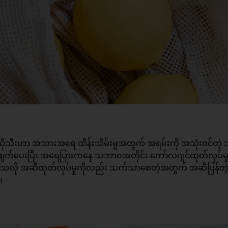
 သံပယိုသီးဟာ အသားအရေ ထိန်းသိမ်းမှုအတွက် အရမ်းကို အသုံးဝင်တဲ
က်ဖျက်ပေးပြီး အရေပြားကနေ သဘာဝအတိုင်း ကော်လဂျင်ထုတ်လုပ်မှု
ေသလို အဆီထုတ်လုပ်မှုကိုလည်း သက်သာစေတဲ့အတွက် အဆီပြန်တဲ
။