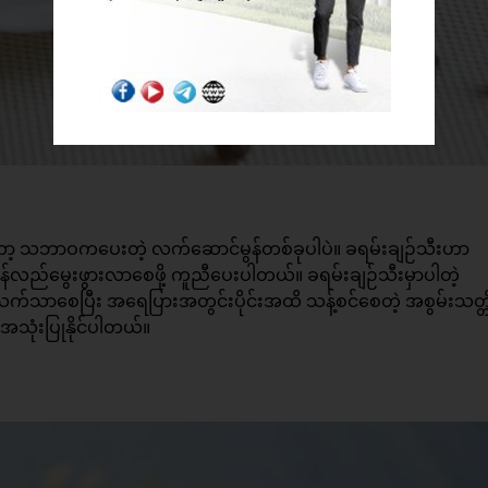
 သဘာဝကပေးတဲ့ လက်ဆောင်မွန်တစ်ခုပါပဲ။ ခရမ်းချဉ်သီးဟာ
လည်မွေးဖွားလာစေဖို့ ကူညီပေးပါတယ်။ ခရမ်းချဉ်သီးမှာပါတဲ့
က်သာစေပြီး အရေပြားအတွင်းပိုင်းအထိ သန့်စင်စေတဲ့ အစွမ်းသတ္တိ 
 အသုံးပြုနိုင်ပါတယ်။