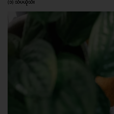
(၁) သံပယိုသီး