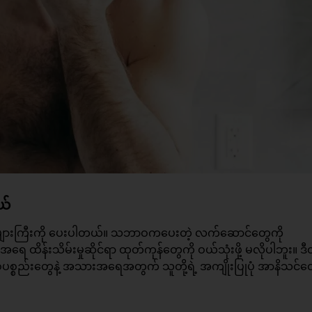
ယ်
ကြီးကို ပေးပါတယ်။ သဘာဝကပေးတဲ့ လက်ဆောင်တွေကို
းအရေ
ထိန်းသိမ်းမှုဆိုင်ရာ ထုတ်ကုန်တွေကို ဝယ်သုံးဖို့ မလိုပါဘူး။ ဒ
ပစ္စည်းတွေနဲ့ အသားအရေအတွက် သူတို့ရဲ့ အကျိုးပြုပုံ အာနိသင်တ