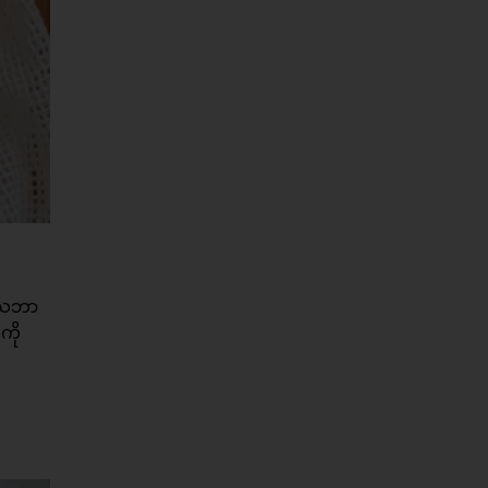
့ သဘာ
ကို
့