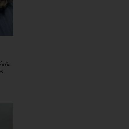
း
တ်တီး
es