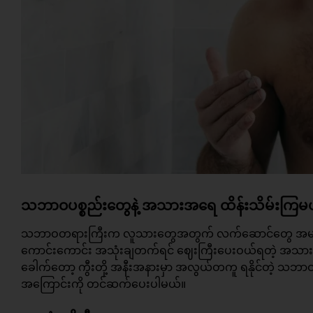
သဘာဝပစ္စည်းတွေနဲ့ အသားအရေ ထိန်းသိမ်းကြမ
သဘာဝတရားကြီးက လူသားတွေအတွက် လက်ဆောင်တွေ အများ
ကောင်းကောင်း အသုံးချတက်ရင် ဈေးကြီးပေးဝယ်ရတဲ့
အသာ
ခေါက်တော့ ကွီးတို့ အနီးအနားမှာ အလွယ်တကူ ရနိုင်တဲ့ သဘာဝ
အကြောင်းကို တင်ဆက်ပေးပါမယ်။