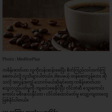
Photo : MedlinePlus
ကဖိန်းဓာတ်ဟာ လူကိုလန်းဆန်းစေပြီး စိတ်ကြည်လင်တက်ကြွ
စေတယ်လို့ လူသိများပါတယ်။ ဒါပေမယ့် တန်ဆေးလွန်ဘေး ဆို
သလို အလွန်အကျွံ သောက်မယ်ဆိုရင်တော့ ကဖိန်းဓာတ်ဟာ
သွေးလည်ပတ်မှုကို ကျဆင်းစေနိုင်ပြီး လိင်တံဆီ သွေးကောင်း
ကောင်း မစီးဆင်းနိုင်တာ ၊ လိင်တံထောင်မတ်မှု လျော့ကျတာတွေ
ဖြစ်နိုင်ပါတယ်။