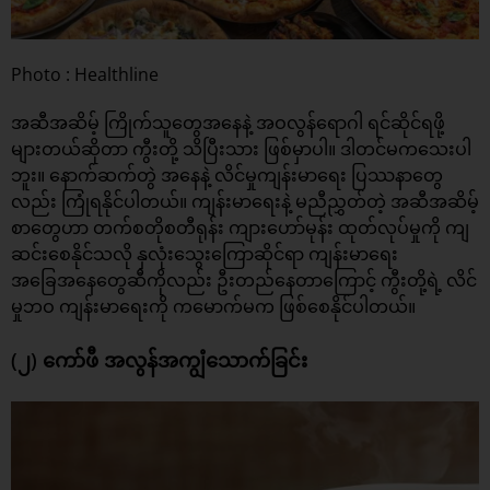
Photo : Healthline
အဆီအဆိမ့် ကြိုက်သူတွေအနေနဲ့ အဝလွန်ရောဂါ ရင်ဆိုင်ရဖို့
များတယ်ဆိုတာ ကွီးတို့ သိပြီးသား ဖြစ်မှာပါ။ ဒါတင်မကသေးပါ
ဘူး။ နောက်ဆက်တွဲ အနေနဲ့ လိင်မှုကျန်းမာရေး ပြဿနာတွေ
လည်း ကြုံရနိုင်ပါတယ်။ ကျန်းမာရေးနဲ့ မညီညွှတ်တဲ့ အဆီအဆိမ့်
စာတွေဟာ တက်စတိုစတီရုန်း ကျားဟော်မုန်း ထုတ်လုပ်မှုကို ကျ
ဆင်းစေနိုင်သလို နှလုံးသွေးကြောဆိုင်ရာ ကျန်းမာရေး
အခြေအနေတွေဆီကိုလည်း ဦးတည်နေတာကြောင့် ကွီးတို့ရဲ့ လိင်
မှုဘဝ ကျန်းမာရေးကို ကမောက်မက ဖြစ်စေနိုင်ပါတယ်။
(၂) ကော်ဖီ အလွန်အကျွံသောက်ခြင်း