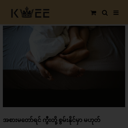
Skip
to
content
View
Larger
Image
အစားမတော်ရင် ကွီးတို့ စွမ်းနိုင်မှာ မဟုတ်