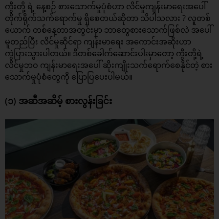
ကွီးတို့ ရဲ့ နေ့စဉ် စားသောက်မှုပုံစံဟာ
လိင်မှုကျန်းမာရေး
အပေါ်
တိုက်ရိုက်သက်ရောက်မှု ရှိစေတယ်ဆိုတာ သိပါသလား ? လူတစ်
ယောက် တစ်နေ့တာအတွင်းမှာ ဘာတွေစားသောက်ဖြစ်လဲ အပေါ်
မူတည်ပြီး လိင်မှုဆိုင်ရာ ကျန်းမာရေး အကောင်းအဆိုးဟာ
ကွဲပြားသွားပါတယ်။ ဒီတစ်ခေါက်ဆောင်းပါးမှာတော့ ကွီးတို့ရဲ့
လိင်မှုဘဝ
ကျန်းမာရေးအပေါ် ဆိုးကျိုးသက်ရောက်စေနိုင်တဲ့ စား
သောက်မှုပုံစံတွေကို ပြောပြပေးပါမယ်။
(၁) အဆီအဆိမ့် စားလွန်းခြင်း