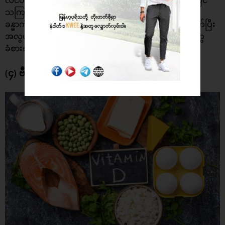
သကြားဓာတ်ကို လိုတာထက်ပိုပြီး စားသုံးတဲ့အခါ ကွီးတို့
ခန္ဓာကိုယ်မှာ စွမ်းအင်ကျဆင်းမှု ပြဿနာကို ဖြစ်ပေါ်စေတတ်ပြီး
အလွယ်တကူ ပင်ပန်းနွမ်းနယ်တာ ၊ လေးလံထိုင်းမှိုင်းတာတွေ
ခံစားရနိုင်ပါတယ်။
(၄) ဗီတာမင် D အလုံအလောက် မဖြည့်တင်းခြင်း