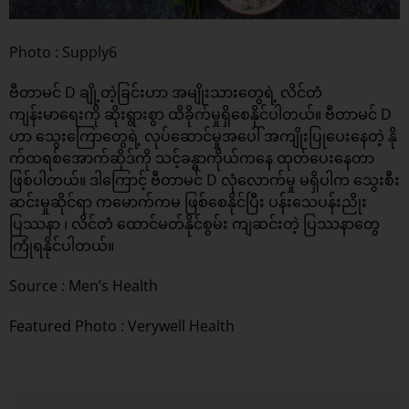
Photo : Supply6
ဗီတာမင် D ချို့တဲ့ခြင်းဟာ အမျိုးသားတွေရဲ့ လိင်တံ
ကျန်းမာရေးကို ဆိုးရွားစွာ ထိခိုက်မှုရှိစေနိုင်ပါတယ်။ ဗီတာမင် D
ဟာ သွေးကြောတွေရဲ့ လုပ်ဆောင်မှုအပေါ် အကျိုးပြုပေးနေတဲ့ နို
က်ထရစ်အောက်ဆိုဒ်ကို သင့်ခန္ဓာကိုယ်ကနေ ထုတ်ပေးနေတာ
ဖြစ်ပါတယ်။ ဒါကြောင့် ဗီတာမင် D လုံလောက်မှု မရှိပါက သွေးစီး
ဆင်းမှုဆိုင်ရာ ကမောက်ကမ ဖြစ်စေနိုင်ပြီး ပန်းသေပန်းညိုး
ပြဿနာ ၊ လိင်တံ ထောင်မတ်နိုင်စွမ်း ကျဆင်းတဲ့ ပြဿနာတွေ
ကြုံရနိုင်ပါတယ်။
Source :
Men’s Health
Featured Photo : Verywell Health