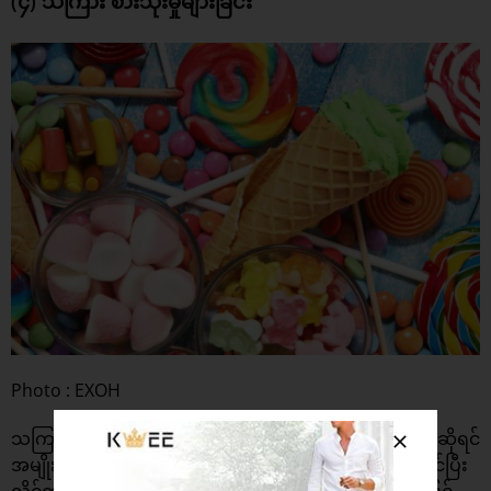
(၄) သကြား စားသုံးမှုများခြင်း
Photo : EXOH
သကြား ပါဝင်မှုများတဲ့ အစားအစာတွေကို များများစားမယ်ဆိုရင်
အမျိုးသားတွေမှာ ကျားဟော်မုန်း ကျဆင်းပြဿနာ ကြုံရနိုင်ပြီး
လိင်တံ ကမောက်ကမ ဖြစ်နိုင်ခြေကို တိုးစေပါတယ်။ ဒါ့အပြင်