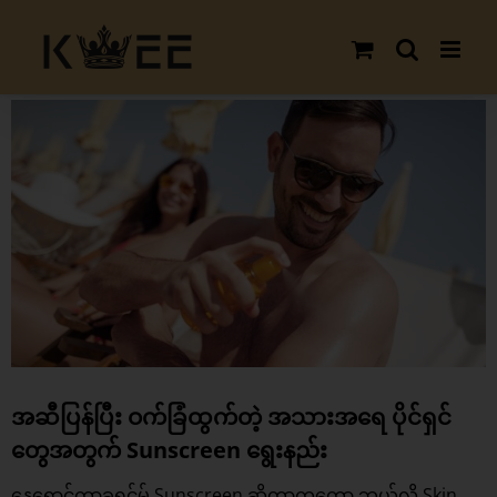
Skip
to
content
View
Larger
Image
အဆီပြန်ပြီး ဝက်ခြံထွက်တဲ့ အသားအရေ ပိုင်ရှင်
တွေအတွက် Sunscreen ရွေးနည်း
နေရောင်ကာခရင်မ် Sunscreen ဆိုတာကတော့ ဘယ်လို Skin