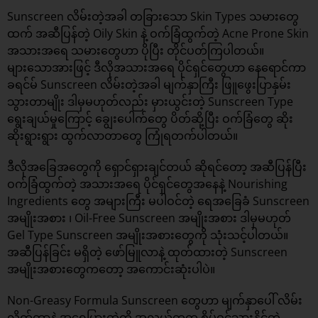
Sunscreen လိမ်းတဲ့အခါ တခြားသော Skin Types သမားတွေ
ထက် အဆီပြန်တဲ့ Oily Skin နဲ့ ဝက်ခြံထွက်တဲ့ Acne Prone Skin
အသားအရေ သမားတွေဟာ ပိုပြီး တိုင်ပတ်ကြပါတယ်။
များသောအားဖြင့် ဒီလိုအသားအရေ ပိုင်ရှင်တွေဟာ နေရောင်ကာ
ခရင်မ် Sunscreen လိမ်းတဲ့အခါ မျက်နှာကြီး ဖြူဖွေးပြာနှမ်း
သွားတာမျိုး ဒါမှမဟုတ်လည်း မှားယွင်းတဲ့ Sunscreen Type
ရွေးချယ်မှုကြောင့် ချွေးပေါက်တွေ ပိတ်ဆို့ပြီး ဝက်ခြံတွေ ဆိုး
ဆိုးရွားရွား ထွက်လာတာတွေ ကြုံရတက်ပါတယ်။
ဒီလိုအခြေအတွေကို ရှောင်ရှားချင်တယ် ဆိုရင်တော့ အဆီပြန်ပြီး
ဝက်ခြံထွက်တဲ့ အသားအရေ ပိုင်ရှင်တွေအနေနဲ့ Nourishing
Ingredients တွေ အများကြီး မပါဝင်တဲ့ ရေအခြေခံ Sunscreen
အမျိုးအစား ၊ Oil-Free Sunscreen အမျိုးအစား ဒါမှမဟုတ်
Gel Type Sunscreen အမျိုးအစားတွေကို သုံးသင့်ပါတယ်။
အဆီပြန်ခြင်း မရှိတဲ့ ဖော်မြူလာနဲ့ ထုတ်ထားတဲ့ Sunscreen
အမျိုးအစားတွေကတော့ အကောင်းဆုံးပါပဲ။
Non-Greasy Formula Sunscreen တွေဟာ မျက်နှာပေါ် လိမ်း
လိုက်တာနဲ့ အရေပြားထဲကို အလွယ်တကူ စိမ့်ဝင်သွားနိုင်တဲ့