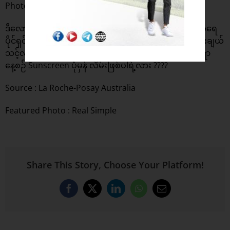
Photo : DermaSkinShop
ဒီလောက်ဆိုရင်တော့ အဆီပြန်ပြီး ဝက်ခြံထွက်တဲ့ အသားအရေ
ပိုင်ရှင်တွေအနေနဲ့ ဘယ်လို Sunscreen အမျိုးအစားကို ရွေးချယ်
သင့်လဲဆိုတာ သိသွားမယ်ထင်ပါတယ်။ စာဖတ်သူ ကွီးတို့ရော
နေ့စဉ် Sunscreen ပုံမှန် လိမ်းဖြစ်ပါရဲ့လား ????
Source :
La Roche-Posay Australia
Featured Photo : Real Simple
Share This Story, Choose Your Platform!
Facebook
X
LinkedIn
WhatsApp
Email