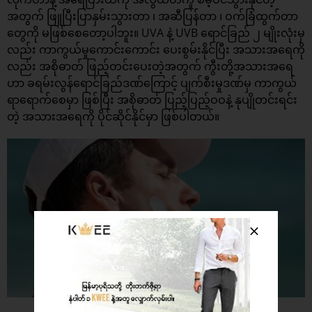
အတွက် ဖြူပြီးပြာနှမ်းသွားတာ ၊ အဆီပြန်တာ ၊ ဝက်ခြံထွက်တာ
တွေကို မဖြစ်စေတော့ပါဘူး။ UVA နဲ့ UVB ရောင်ခြည် ၂ မျိုးလုံးမှ
လည်း ကာကွယ်မှုကောင်းကောင်း ပေးစွမ်းနိုင်ပြီး အသားအရေကို
လည်း အစိုဓာတ် ဖြည့်တင်းပေးတဲ့အတွက် ကွီးတို့အသားအရေ
ဟာ ခရမ်းလွန်ရောင်ခြည်ဒဏ်ကြောင့် ပျက်စီးမှုဒဏ်မှ ကာကွယ်
ရာရောက်စေမှာ ဖြစ်ပြီး အစိုဓာတ် ပြည့်ပြည့်ဝဝနဲ့ နုပျိုတင်းရင်း
တဲ့ အသားအရေကို ပိုင်ဆိုင်နိုင်မှာ ဖြစ်ပါတယ်။