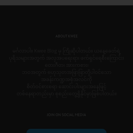
ABOUT KWEE
မင်္ဂလာပါ။ Kwee Blog မှ ကြိုဆိုပါတယ်။ ယနေ့ခေတ်ရဲ့
ပုရိသများအတွက် အလှအပရေးရာ၊ ဖက်ရှင်ရေစီးကြောင်း၊
တေးဂီတ၊ အားကစား၊
ဘဝအတွက် ဗဟုသုတအဖြာဖြာတို့ပါဝင်သော
အခန်းကဏ္ဍအစုံအလင်ကို
စိတ်ဝင်စားစရာ ဆောင်းပါးများအနေဖြင့်
တစ်နေရာတည်းမှာ စုစည်းတွေ့ရှိနိုင်မှာဖြစ်ပါတယ်။
JOIN ON SOCIAL MEDIA