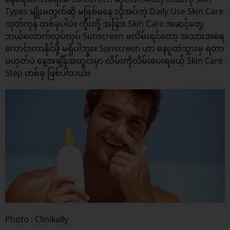
Types မျိုးမတွက်ဆို မဖြစ်မနေ လိုအပ်တဲ့ Daily Use Skin Care
ထုတ်ကုန် တစ်ခုပါပဲ။ ကွီးတို့ အခြား Skin Care အဆင့်တွေ
ဘယ်လောက်လုပ်လုပ် Sunscreen မလိမ်းရင်တော့
အသားအရေ
ကောင်းလာနိုင်ဖို့ မရှိပါဘူး။ Sunscreen ဟာ နေပူထဲသွားမှ ရတာ
မဟုတ်ပဲ နေ့အချိန်အတွင်းမှာ လိမ်းကိုလိမ်းပေးရမယ့် Skin Care
Step တစ်ခု ဖြစ်ပါတယ်။
Photo : Clinikally