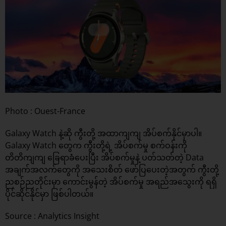
Photo : Ouest-France
Galaxy Watch နဲ့ဆို ကွီးတို့ အထာကျကျ အိပ်စက်နိုင်မှာပါ။
Galaxy Watch တွေက ကွီးတို့ရဲ့ အိပ်စက်မှု စက်ဝန်းကို
တိတိကျကျ ခြေရာခံပေးပြီး အိပ်စက်မှုနဲ့ ပတ်သတ်တဲ့ Data
အချက်အလက်တွေကို အသေးစိတ် ဖော်ပြပေးတဲ့အတွက် ကွီးတို့
ညစဉ်ညတိုင်းမှာ ကောင်းမွန်တဲ့ အိပ်စက်မှု အရည်အသွေးကို ရရှိ
ပိုင်ဆိုင်နိုင်မှာ ဖြစ်ပါတယ်။
Source :
Analytics Insight