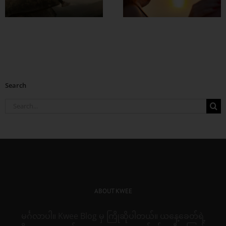
စေဖို့
Search
Search
for:
ABOUT KWEE
မင်္ဂလာပါ။ Kwee Blog မှ ကြိုဆိုပါတယ်။ ယနေ့ခေတ်ရဲ့