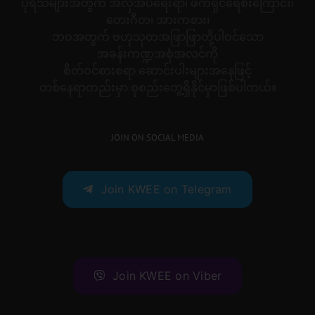
ပုရိသများအတွက် အလှအပရေးရာ၊ ဖက်ရှင်ရေစီးကြောင်း၊
တေးဂီတ၊ အားကစား၊
ဘဝအတွက် ဗဟုသုတအဖြာဖြာတို့ပါဝင်သော
အခန်းကဏ္ဍအစုံအလင်ကို
စိတ်ဝင်စားစရာ ဆောင်းပါးများအနေဖြင့်
တစ်နေရာတည်းမှာ စုစည်းတွေ့ရှိနိုင်မှာဖြစ်ပါတယ်။
JOIN ON SOCIAL MEDIA
Join KWEE on Telegram
Join KWEE on Viber