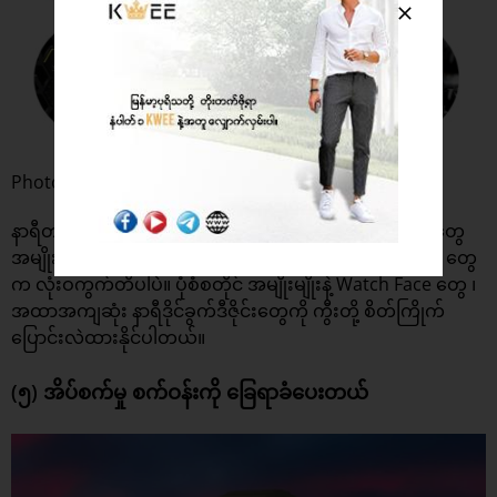
Photo : PhoneArena
နာရီတစ်လုံးဝယ်ပြီး တစ်နေ့တစ်မျိုး မတူတဲ့ Watch Face တွေ
အမျိုးမျိုး ပြောင်းသုံးချင်တယ် ဆိုရင်တော့ Galaxy Watch တွေ
က လုံးဝကွက်တိပါပဲ။ ပုံစံစတိုင် အမျိုးမျိုးနဲ့ Watch Face တွေ ၊
အထာအကျဆုံး နာရီဒိုင်ခွက်ဒီဇိုင်းတွေကို ကွီးတို့ စိတ်ကြိုက်
ပြောင်းလဲထားနိုင်ပါတယ်။
(၅) အိပ်စက်မှု စက်ဝန်းကို ခြေရာခံပေးတယ်