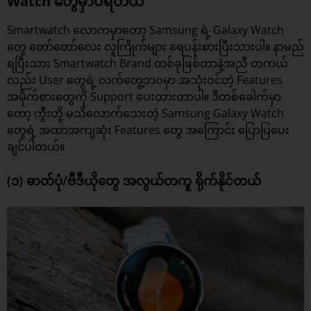
Watch တွေမှာပဲရတယ်
Smartwatch
လောကမှာတော့ Samsung ရဲ့ Galaxy Watch
တွေ တော်တော်လေး လူကြိုက်များ ရေပန်းစားပြီးသားပါ။ နာမည်
ရပြီးသား Smartwatch Brand တစ်ခုဖြစ်တာနဲ့အညီ တကယ်
လည်း User တွေရဲ့ လက်တွေ့ဘဝမှာ အသုံးဝင်တဲ့ Features
အမိုက်စားတွေကို Support ပေးထားတာပါ။ ဒီတစ်ခေါက်မှာ
တော့ ကွီးတို့ မသိလောက်သေးတဲ့ Samsung Galaxy Watch
တွေရဲ့ အထာအကျဆုံး Features တွေ အကြောင်း ပြောပြပေး
ချင်ပါတယ်။
(၁) ဓာတ်ပုံ/ဗီဒီယိုတွေ အလွယ်တကူ ရိုက်နိုင်တယ်