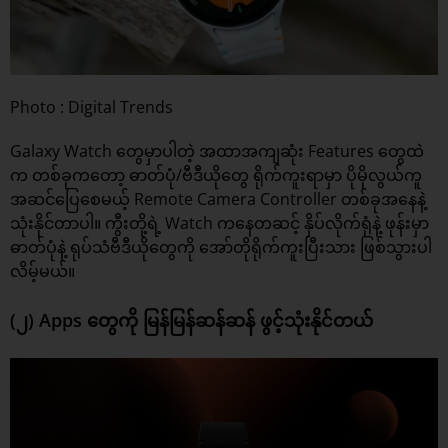
Photo : Digital Trends
Galaxy Watch တွေမှာပါတဲ့ အထာအကျဆုံး Features တွေထဲ
က တစ်ခုကတော့ ဓာတ်ပုံ/ဗီဒီယိုတွေ ရိုက်ကူးရာမှာ ပိုမိုလွယ်ကူ
အဆင်ပြေစေမယ့် Remote Camera Controller တစ်ခုအနေနဲ့
သုံးနိုင်တာပါ။ ကွီးတို့ရဲ့ Watch ကနေတဆင့် နှိပ်လိုက်ရုံနဲ့ ဖုန်းမှာ
ဓာတ်ပုံနဲ့ ရုပ်သံဗီဒီယိုတွေကို အော်တိုရိုက်ကူးပြီးသား ဖြစ်သွားပါ
လိမ့်မယ်။
(၂) Apps တွေကို မြန်မြန်ဆန်ဆန် ဖွင့်သုံးနိုင်တယ်