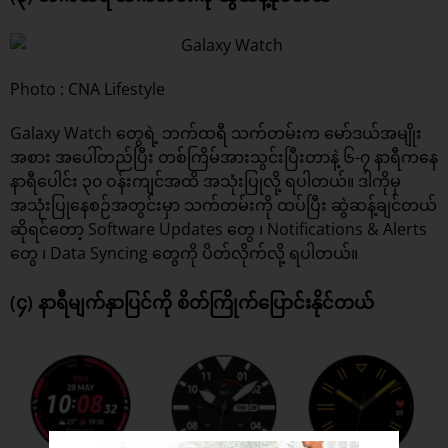
Photo : CNA Lifestyle
Galaxy Watch တွေရဲ့ ဘက်ထရီ သက်တမ်းက မော်ဒယ်အမျိုး
အစား အပေါ်တည်ပြီး တစ်ကြိမ်အားသွင်းပြီးတာနဲ့ ၆-၇ နာရီကနေ
နာရီပေါင်း ၃၀ ဝန်းကျင်အထိ အသုံးပြုလို့ ရပါတယ်။ ဒါကိုမှ
အသုံးပြုနေစဉ်အတွင်းမှာ သက်တမ်းကို ထပ်ပြီး ဆွဲဆန့်ချင်တယ်
ဆိုရင်တော့ Software Updates တွေ ၊ Notifications & Alerts
တွေ ၊ Data Syncing တွေကို ပိတ်လိုက်လို့ ရပါတယ်။
(၄) နာရီမျက်နှာပြင်ကို စိတ်ကြိုက်ပြောင်းနိုင်တယ်