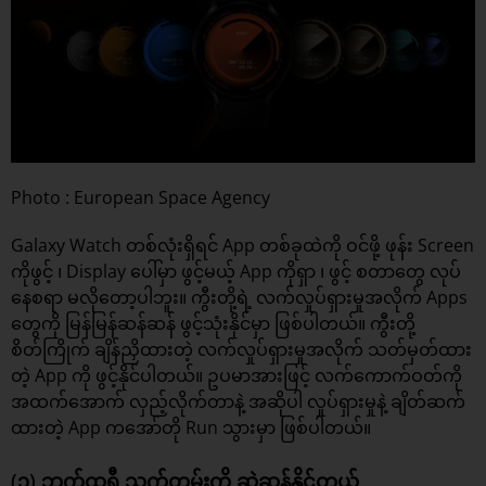
Photo : European Space Agency
Galaxy Watch တစ်လုံးရှိရင် App တစ်ခုထဲကို ဝင်ဖို့ ဖုန်း Screen
ကိုဖွင့် ၊ Display ပေါ်မှာ ဖွင့်မယ့် App ကိုရှာ ၊ ဖွင့် စတာတွေ လုပ်
နေစရာ မလိုတော့ပါဘူး။ ကွီးတို့ရဲ့ လက်လှုပ်ရှားမှုအလိုက် Apps
တွေကို မြန်မြန်ဆန်ဆန် ဖွင့်သုံးနိုင်မှာ ဖြစ်ပါတယ်။ ကွီးတို့
စိတ်ကြိုက် ချိန်ညှိထားတဲ့ လက်လှုပ်ရှားမှုအလိုက် သတ်မှတ်ထား
တဲ့ App ကို ဖွင့်နိုင်ပါတယ်။ ဥပမာအားဖြင့် လက်ကောက်ဝတ်ကို
အထက်အောက် လှည့်လိုက်တာနဲ့ အဆိုပါ လှုပ်ရှားမှုနဲ့ ချိတ်ဆက်
ထားတဲ့ App ကအော်တို Run သွားမှာ ဖြစ်ပါတယ်။
(၃) ဘက်ထရီ သက်တမ်းကို ဆွဲဆန့်နိုင်တယ်