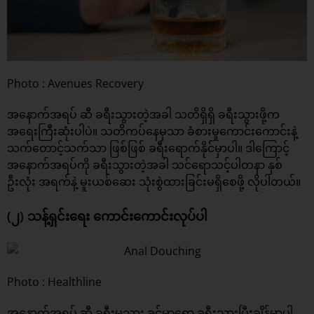
Photo : Avenues Recovery
အနောက်အရပ် ဆီ ခရီးသွားတဲ့အခါ သတိရှိရှိ ခရီးသွားဖို့က
အရေးကြီးဆုံးပါပဲ။ သတိကပ်နေမှသာ ခံစားမှုကောင်းကောင်းနဲ့
သက်တောင့်သက်သာ ဖြစ်ဖြစ် ခရီးရောက်နိုင်မှာပါ။ ဒါကြောင့်
အနောက်အရပ်ကို ခရီးသွားတဲ့အခါ သင်ရောသင့်ပါတနာ နှစ်
ဦးလုံး အရက်နဲ့ မူးယစ်ဆေး သုံးစွဲထားခြင်းမရှိစေဖို့ လိုပါတယ်။
(၂) သန့်ရှင်းရေး ကောင်းကောင်းလုပ်ပါ
Photo : Healthline
အနောက်အရပ် ဆီ ခရီးမသွား ခင်မှာရော ခရီးသွားပြီးချိန်မှာပါ