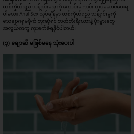
တစ်ကိုယ်ရည် သန့်ရှင်းရေးကို ကောင်းကောင်း လုပ်ဆောင်ပေးရ
ပါမယ်။ Anal Sex လုပ်ချိန်မှာ တစ်ကိုယ်ရည် သန့်ရှင်းမှုကို
သေချာဂရုမစိုက် ဘူးဆိုရင် ဘတ်တီးရီးယားနဲ့ ပိုးမွှားတွေ
အလွယ်တကူ ကူးစက်ခံရနိုင်ပါတယ်။
(၃) ချောဆီ မဖြစ်မနေ သုံးပေးပါ