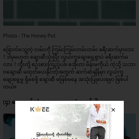
Photo : The Honey Pot
ခြောက်သွေ့တဲ့ လမ်းကို ကြမ်းကြမ်းတမ်းတမ်း ခရီးဆက်မှာလား
? ဒါမှမဟုတ် ချောဆီသုံးပြီး လွယ်ကူချောမွေ့စွာပဲ ခရီးဆက်မ
လား ? ကွီးတို့ စဉ်းစားကြည့်ပါ။ စအိုဟာ မိန်းမကိုယ် ကဲ့သို့ သဘာ
ဝချောဆီ မထုတ်ပေးနိုင်တဲ့အတွက် ဆက်ဆံချိန်မှာ လွယ်ကူ
ချောမွေ့မှု ရှိစေဖို့ ချောဆီ မဖြစ်မနေ အသုံးပြုပေးရမှာ ဖြစ်ပါ
တယ်။
(၄) သေးငယ်တဲ့ အရာလေးတွေနဲ့ စတင်ပါ