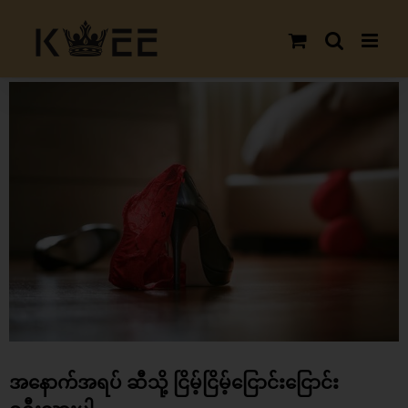
Skip
to
content
View
Larger
Image
အနောက်အရပ် ဆီသို့ ငြိမ့်ငြိမ့်ငြောင်းငြောင်း