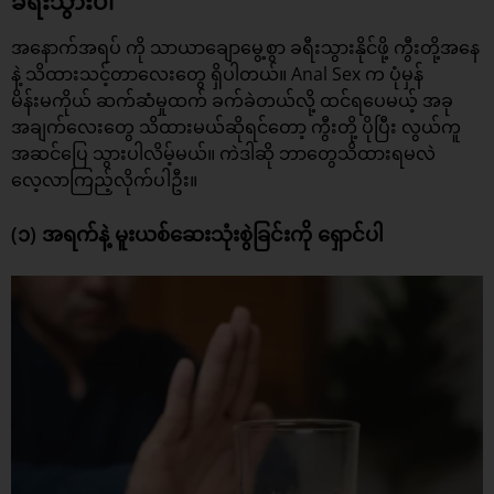
ခရီးသွားပါ
အနောက်အရပ် ကို သာယာချောမွေ့စွာ ခရီးသွားနိုင်ဖို့ ကွီးတို့အနေ
နဲ့ သိထားသင့်တာလေးတွေ ရှိပါတယ်။
Anal Sex
က ပုံမှန်
မိန်းမကိုယ် ဆက်ဆံမှုထက် ခက်ခဲတယ်လို့ ထင်ရပေမယ့် အခု
အချက်လေးတွေ သိထားမယ်ဆိုရင်တော့ ကွီးတို့ ပိုပြီး လွယ်ကူ
အဆင်ပြေ သွားပါလိမ့်မယ်။ ကဲဒါဆို ဘာတွေသိထားရမလဲ
လေ့လာကြည့်လိုက်ပါဦး။
(၁) အရက်နဲ့ မူးယစ်ဆေးသုံးစွဲခြင်းကို ရှောင်ပါ