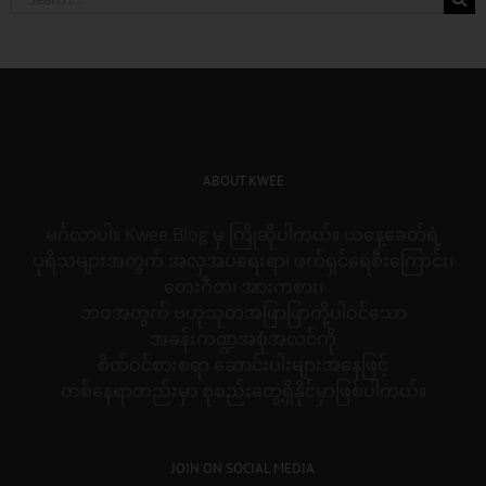
for:
ABOUT KWEE
မင်္ဂလာပါ။ Kwee Blog မှ ကြိုဆိုပါတယ်။ ယနေ့ခေတ်ရဲ့
ပုရိသများအတွက် အလှအပရေးရာ၊ ဖက်ရှင်ရေစီးကြောင်း၊
တေးဂီတ၊ အားကစား၊
ဘဝအတွက် ဗဟုသုတအဖြာဖြာတို့ပါဝင်သော
အခန်းကဏ္ဍအစုံအလင်ကို
စိတ်ဝင်စားစရာ ဆောင်းပါးများအနေဖြင့်
တစ်နေရာတည်းမှာ စုစည်းတွေ့ရှိနိုင်မှာဖြစ်ပါတယ်။
JOIN ON SOCIAL MEDIA