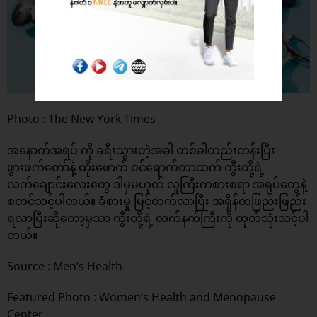
Photo : The New York Times
အနောက်အရပ် ကို ခရီးသွားတဲ့အခါ တစ်ခါတည်းတန်းပြီး
ဖွားဖက်တော်နဲ့ ထိုးဖောက် ဝင်ရောက်တာထက် ကွီးတို့ရဲ့
လက်ချောင်းလေးတွေ ဒါမှမဟုတ် လူကြီးကစားစရာ အရုပ်တွေနဲ့
စတင်သင့်ပါတယ်။ ခံစားမှု မြင့်တက်လာပြီး အရှိန်တဖြည်းဖြည်း
ရလာပြီးဆိုတော့မှသာ ကွီးတို့ရဲ့ လက်နက်ကြီးကို ထုတ်သုံးသင့်ပါ
တယ်။
Source :
Men’s Health
Featured Photo : Women’s Health and Menopause
Center