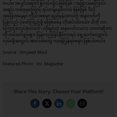
တယ်။ အပျင်းရောဂါ စွဲကပ်လို့ပဲ ဖြစ်ဖြစ် ၊ အခြားအကြောင်း
အရင်း တစ်ခုခုကြောင့် ရပ်တန့်နေမိတာပဲ ဖြစ်ဖြစ် ဒီလို
အခြေအနေမှာ ကိုယ်အစမှာ ရည်မှန်းထားတဲ့ အနာဂတ်ကို
ပြန်လည် ပုံဖော်ကြည့်ဖို့ မဖြစ်မနေ လိုအပ်ပါတယ်။ ဒါကို ဘာ
ကြောင့်စလုပ်ခဲ့တာလဲ ၊ လိုချင်တဲ့ အနာဂတ်ဘဝက ဘာလဲဆိုတာ
ကို ထင်ထင်ရှားရှား ပြန်လည်မြင်နိုင်လာရင် ရှေ့ဆက်လျှောက်
လှမ်းဖို့အတွက် အားသစ်တွေ တဖန်ပြန်ရစေမှာ ဖြစ်ပါတယ်။
Source :
Verywell Mind
Featured Photo : Inc. Magazine
Share This Story, Choose Your Platform!
Facebook
X
LinkedIn
WhatsApp
Email