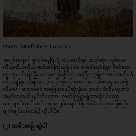
Photo : Mindfulness Exercises
အပျင်းရောဂါ စွဲကပ်နေပြီလို့ သံသယရှိရင် အရင်ဆုံး လုပ်ရမှာ
ကိုယ့်ကိုယ်ကိုယ် ဆန်းစစ်ကြည့်ဖို့ပါပဲ။ တစ်ခါတစ်ရံမှာ စိတ်ရော
လူရော ပင်ပန်းပြီး ဘာမှမလုပ်နိုင်တဲ့ အချိန်တွေရှိတက်ပါတယ်။ ဒီ
လိုအချိန်မှာဆိုရင်တော့ သင့်ကိုသင် ကောင်းကောင်းအနားပေးဖို့
လိုမှာပါ။ မဟုတ်ရင် အခြေအနေပိုဆိုးနိုင်ပါတယ်။ ဒီလိုမဟုတ်ပဲ
အမှန်တကယ် ပျင်းရိနေတာ ၊ တက်ကြွမှုမရှိတာဆိုရင်တော့
သေချာပါတယ် သင်ဟာ အပျင်းရောဂါ စွဲကပ်ခံနေရတာ ဖြစ်ပြီး
ချက်ချင်းရပ်တန့်ဖို့ လိုပါပြီ။
(၂) အစီအစဉ် ဆွဲပါ