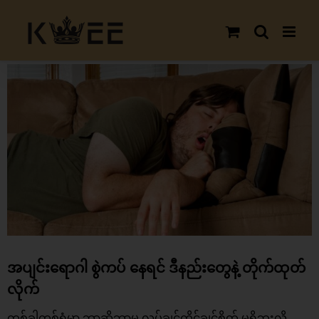
Skip
to
content
View
Larger
Image
အပျင်းရောဂါ စွဲကပ် နေရင် ဒီနည်းတွေနဲ့ တိုက်ထုတ်
လိုက်
တစ်ခါတစ်ရံမှာ ဘာဆိုဘာမှ လုပ်ချင်ကိုင်ချင်စိတ် မရှိဘူးလို့