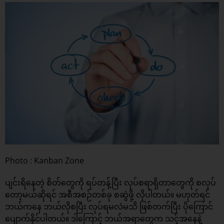
Photo : Kanban Zone
ပျင်းရိနေတဲ့ စိတ်တွေကို ရပ်တန့်ပြီး လုပ်စရာရှိတာတွေကို စလုပ်
တော့မယ်ဆိုရင် အစီအစဉ်တစ်ခု စဆွဲဖို့ လိုပါတယ်။ မဟုတ်ရင်
ဘယ်ကနေ ဘယ်လိုစပြီး လုပ်ရမလဲမသိ ဖြစ်တက်ပြီး ပိုကြောင်
ပျောက်နိုင်ပါတယ်။ ဒါကြောင့် ဘယ်အရာတွေက သင့်အနေနဲ့