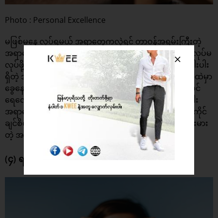
Photo : Personal Excellence
မဖြစ်မနေ လုပ်ရမယ့် အရာတွေကလွဲရင် တာဝန်အရမ်းကြီးတဲ့
အရာတွေ ၊ ဟဲဗီးဖြစ်တဲ့ အစီအစဉ်တွေကိုတော့ ပထမဆုံးစလုပ်မ
လုပ်ဖို့ အကြံပေးချင်ပါတယ်။ သေးသေးမွှားမွှားနဲ့ ပေါ့ပေါ့ပါးပါး
ရှိတဲ့ အရာတွေကို စလုပ်ပါ။ ဥပမာ ဘာမှမလုပ်ချင်ပဲ အိပ်ရာထဲမှာ
ခွေနေမိတယ်ဆိုရင် အိမ်သန့်ရှင်းကနေ စလုပ်တာမျိုး ၊ ပန်းပင်
ရေလောင်းတာမျိုး ၊ အဝတ်လျော်တာမျိုး စတဲ့ ပေါ့ပေါ့ပါးပါး
အရာတွေကနေ စတင်သင့်ပါတယ်။ ဒါမှသာ သင့်ရဲ့ လုပ်ချင်ကိုင်
ချင်စိတ်တွေ ၊ တက်ကြွမှုတွေ ပိုမိုရရှိလာပြီး နောက်ထပ် ကြီးမား
တဲ့ အရာတွေကို လုပ်ဆောင်ဖို့ စိတ်အားတက်ကြွစေမှာပါ။
(၄) ရည်မှန်းထားတဲ့ အနာဂတ်ကို ပုံဖော်ကြည့်ပါ