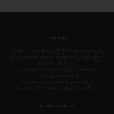
for:
ABOUT KWEE
မင်္ဂလာပါ။ Kwee Blog မှ ကြိုဆိုပါတယ်။ ယနေ့ခေတ်ရဲ့
ပုရိသများအတွက် အလှအပရေးရာ၊ ဖက်ရှင်ရေစီးကြောင်း၊
တေးဂီတ၊ အားကစား၊
ဘဝအတွက် ဗဟုသုတအဖြာဖြာတို့ပါဝင်သော
အခန်းကဏ္ဍအစုံအလင်ကို
စိတ်ဝင်စားစရာ ဆောင်းပါးများအနေဖြင့်
တစ်နေရာတည်းမှာ စုစည်းတွေ့ရှိနိုင်မှာဖြစ်ပါတယ်။
JOIN ON SOCIAL MEDIA