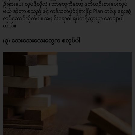
ဦးစားပေး လုပ်ဖို့လိုလဲ ၊ ဘာတွေကိုတော့ ဒုတိယဦးစားပေးလုပ်
မယ် ဆိုတာ စသည်ဖြင့် ကန့်သတ်ပိုင်းခြားပြီး Plan တစ်ခု ရေးဆွဲ
လုပ်ဆောင်လိုက်ပါ။ အပျင်းရောဂါ ရပ်တန့်သွားမှာ သေချာပါ
တယ်။
(၃) သေးသေးလေးတွေက စလုပ်ပါ