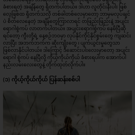
ခံစားရတဲ့ အချိန်တွေ ရှိတက်ပါတယ်။ ဒါဟာ လူတိုင်းနီးပါး ဖြစ်
လေ့ဖြစ်ထ ရှိတက်သလို တစ်ခါတစ်လေမှာတော့ ဘာမှမလုပ်ချင်
ပဲ စိတ်လေနေတဲ့ အချိန်တွေကြာလာရင် တဖြည်းဖြည်းနဲ့ အပျင်း
ရောဂါစွဲကပ် လာတက်ပါတယ်။ အပျင်းရောဂါစွဲကပ် နေမိပြီဆို
ရင်တော့ ကွီးတို့ရဲ့ နေ့စဉ်ဘဝမှာ
လုပ်နိုင်ကိုင်နိုင်စွမ်းတွေ
ကျဆင်း
လာပြီး အဘက်ဘက်က ဆိုးကျိုးတွေ ၊ ပျက်ယွင်းမှုတွေသာ
ဖြစ်လာနိုင်ပါတယ်။ ဒါကြောင့် ဒီဆောင်းပါးလေးမှာတော့ အပျင်း
ရောဂါ စွဲကပ် နေပြီလို့ ကိုယ့်ကိုယ်ကိုယ် ခံစားရပါက အောက်ပါ
နည်းလမ်းလေးတွေနဲ့ တိုက်ထုတ်လိုက်ပါ။
(၁) ကိုယ့်ကိုယ်ကိုယ် ပြန်ဆန်းစစ်ပါ