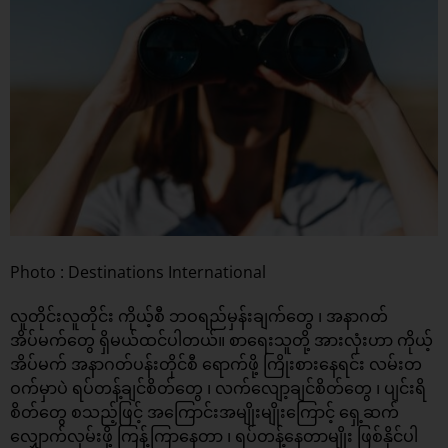
Photo : Destinations International
လူတိုင်းလူတိုင်း ကိုယ့်စီ ဘဝရည်မှန်းချက်တွေ ၊ အနာဂတ်
အိပ်မက်တွေ ရှိမယ်ထင်ပါတယ်။ စာရေးသူတို့ အားလုံးဟာ ကိုယ့်
အိပ်မက် အနာဂတ်ပန်းတိုင်စီ ရောက်ဖို့ ကြိုးစားနေရင်း လမ်းတ
ဝက်မှာပဲ ရပ်တန့်ချင်စိတ်တွေ ၊ လက်လျော့ချင်စိတ်တွေ ၊ ပျင်းရိ
စိတ်တွေ စသည့်ဖြင့် အကြောင်းအမျိုးမျိုးကြောင့် ရှေ့ဆက်
လျှောက်လှမ်းဖို့ ကြန့်ကြာနေတာ ၊ ရပ်တန့်နေတာမျိုး ဖြစ်နိုင်ပါ