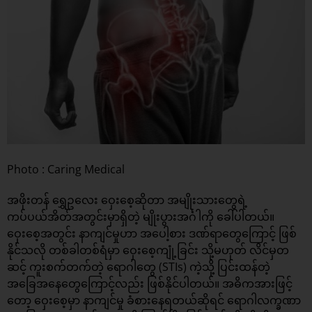
Photo : Caring Medical
အဖိုးတန် ရွှေဥလေး ဝှေးစေ့ဆိုတာ အမျိုးသားတွေရဲ့
ကပ်ပယ်အိတ်အတွင်းမှာရှိတဲ့ မျိုးပွားအင်္ဂါကို ခေါ်ပါတယ်။
ဝှေးစေ့အတွင်း နာကျင်မှုဟာ အပေါ့စား ဒဏ်ရာတွေကြောင့် ဖြစ်
နိုင်သလို တစ်ခါတစ်ရံမှာ ဝှေးစေ့ကျုံ့ခြင်း သို့မဟုတ် လိင်မှတ
ဆင့် ကူးစက်တက်တဲ့ ရောဂါတွေ (STIs) ကဲ့သို့ ပြင်းထန်တဲ့
အခြေအနေတွေကြောင့်လည်း ဖြစ်နိုင်ပါတယ်။ အဓိကအားဖြင့်
တော့ ဝှေးစေ့မှာ နာကျင်မှု ခံစားနေရတယ်ဆိုရင် ရောဂါလက္ခဏာ