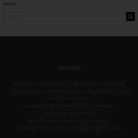
Search
Search
for:
ABOUT KWEE
မင်္ဂလာပါ။ Kwee Blog မှ ကြိုဆိုပါတယ်။ ယနေ့ခေတ်ရဲ့
ပုရိသများအတွက် အလှအပရေးရာ၊ ဖက်ရှင်ရေစီးကြောင်း၊
တေးဂီတ၊ အားကစား၊
ဘဝအတွက် ဗဟုသုတအဖြာဖြာတို့ပါဝင်သော
အခန်းကဏ္ဍအစုံအလင်ကို
စိတ်ဝင်စားစရာ ဆောင်းပါးများအနေဖြင့်
တစ်နေရာတည်းမှာ စုစည်းတွေ့ရှိနိုင်မှာဖြစ်ပါတယ်။