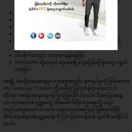
ဝှေးစေ့ကျုံ့ခြင်း သို့မဟုတ် ဝှေးစေ့ဒဏ်ဖြစ်ခြင်း
ကပ်ပယ်အိတ် ရောင်ရမ်းခြင်း
ပေါင်ခြံနေရာ အူကျွံခြင်း
ကျောက်ကပ်ကျောက်တည်ခြင်း
Orchitis သို့မဟုတ် ဝှေးစေ့ရောင်ခြင်း
ဝှေးစေ့တစ်ခုစီမှာရှိတဲ့ သုတ်ရည်ပြွန် အရည်အိတ်တည်
ခြင်း
ဝမ်းဗိုက်အတွင်း ဝှေးစေ့ကျန်နေခြင်း
Varicocele သို့မဟုတ် ဝှေးစေ့ရှိ သွေးပြန်ကြောတွေ ကျယ်
လာခြင်း
အချို့ အခြေအနေတွေမှာ ဝှေးစေ့အတွင်း နာကျင်မှုကို ဖြစ်စေတာ
ဟာ Testicular Torsion လို့ ခေါ်တဲ့ ပြင်းထန်တဲ့ ဆေးဘက်
ဆိုင်ရာ အခြေအနေတွေ ကြောင့်ဖြစ်နိုင်ပါတယ်။ ဒီအခြေအနေ
ဟာ ဝှေးစေ့တစ်သျှူးတွေ လိမ်ခေါက်ပြီး ဝှေးစေ့သို့ သွေး
လည်ပတ်မှုကောင်းကောင်း မရတော့တာကြောင့် ဖြစ်တက်ပြီး
ဒါက ဝှေးစေ့တစ်သျှူးတွေကို ပြင်းပြင်းထန်ထန် ပျက်စီးစေနိုင်ပါ
တယ်။