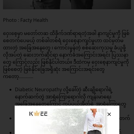
Photo : Facty Health
ဝှေးစေ့မှာ မတော်တဆ ထိခိုက်ဒဏ်ရာရတဲ့အခါ နာကျင်မှုကို ဖြစ်
စေတက်ပေမယ့် တစ်ခါတစ်ရံ ဝှေးစေ့နာကျင်မှုဟာ ထင်မှတ်မ
ထားတဲ့ အခြေအနေတွေ ၊ ကောင်းမွန်တဲ့ စစ်ဆေးကုသမှု ခံယူဖို့
လိုအပ်တဲ့ ဆေးဘက်ဆိုင်ရာ နောက်ခံအကြောင်းအရင်း ပြဿနာ
တွေ ကြောင့်လည်း ဖြစ်နိုင်ပါတယ်။ ဒီထဲကမှ ဝှေးစေ့နာကျင်မှုကို
ဖြစ်စေတဲ့ ဖြစ်နိုင်ခြေအရှိဆုံး အကြောင်းအရင်းတွေ
ကတော့…………
Diabetic Neuropathy လို့ခေါ်တဲ့ ဆီးချိုရောဂါရဲ့
နောက်ဆက်တွဲ အာရုံကြောရောဂါလို ကျန်းမာရေး
အခြေအနေတွေကြောင့် ကပ်ပယ်အိတ်ရဲ့ အာရုံကြောတွေ
ထိခိုက်ပျက်စီးခြင်း
Epididymitis သို့မဟုတ် STI Chlamydia ကြောင့်ဖြစ်တက်
တဲ့ ဝှေးစေ့ရောင်ခြင်း
Gangrene သို့မဟုတ် တစ်ရှူးတွေ ပျက်စီးခြင်းကြောင့်