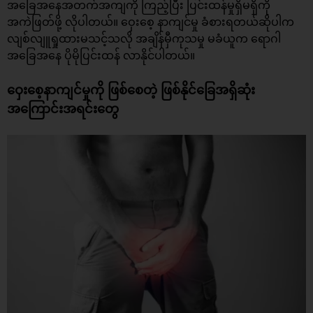
အခြေအနေအတက်အကျကို ကြည့်ပြီး ပြင်းထန်မှုရှိမရှိကို
အကဲဖြတ်ဖို့ လိုပါတယ်။ ဝှေးစေ့ နာကျင်မှု ခံစားရတယ်ဆိုပါက
လျစ်လျူရှုထားမသင့်သလို အချိန်မှီကုသမှု မခံယူက ရောဂါ
အခြေအနေ ပိုမိုပြင်းထန် လာနိုင်ပါတယ်။
ဝှေးစေ့နာကျင်မှုကို ဖြစ်စေတဲ့ ဖြစ်နိုင်ခြေအရှိဆုံး
အကြောင်းအရင်းတွေ