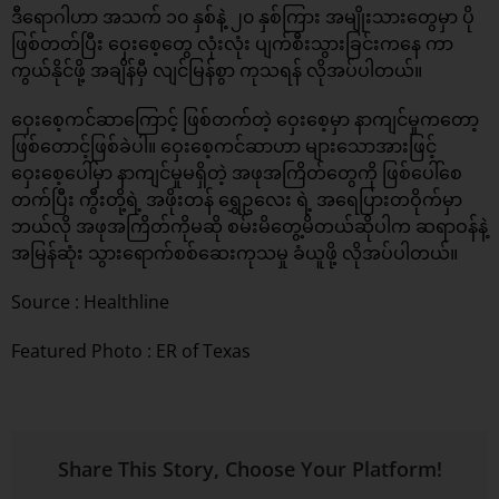
ဒီရောဂါဟာ အသက် ၁၀ နှစ်နဲ့ ၂၀ နှစ်ကြား အမျိုးသားတွေမှာ ပို
ဖြစ်တတ်ပြီး ဝှေးစေ့တွေ လုံးလုံး ပျက်စီးသွားခြင်းကနေ ကာ
ကွယ်နိုင်ဖို့ အချိန်မှီ လျင်မြန်စွာ ကုသရန် လိုအပ်ပါတယ်။
ဝှေးစေ့ကင်ဆာကြောင့် ဖြစ်တက်တဲ့ ဝှေးစေ့မှာ နာကျင်မှုကတော့
ဖြစ်တောင့်ဖြစ်ခဲပါ။ ဝှေးစေ့ကင်ဆာဟာ များသောအားဖြင့်
ဝှေးစေ့ပေါ်မှာ နာကျင်မှုမရှိတဲ့ အဖုအကြိတ်တွေကို ဖြစ်ပေါ်စေ
တက်ပြီး ကွီးတို့ရဲ့ အဖိုးတန် ရွှေဥလေး ရဲ့ အရေပြားတဝိုက်မှာ
ဘယ်လို အဖုအကြိတ်ကိုမဆို စမ်းမိတွေ့မိတယ်ဆိုပါက ဆရာဝန်နဲ့
အမြန်ဆုံး သွားရောက်စစ်ဆေးကုသမှု ခံယူဖို့ လိုအပ်ပါတယ်။
Source :
Healthline
Featured Photo : ER of Texas
Share This Story, Choose Your Platform!