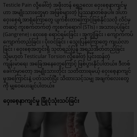
Testicle Pain လို့ခေါ်တဲ့
အဖိုးတန် ရွှေဥလေး
ဝှေးစေ့နာကျင်မှု
ဟာ အမျိုးသားတွေမှာ အဖြစ်များတဲ့ ပြဿနာတစ်ခုပါ။ ဒါဟာ
ဝှေးစေ့ရဲ့အာရုံကြောတွေ ပျက်စီးတာကြောင့်ဖြစ်နိုင်သလို လိင်မှ
တဆင့် ကူးစက်တက်တဲ့ ကူးစက်ရောဂါ (STIs) ၊ အသားပုပ်ခြင်း
(Gangrene) ၊ ဝှေးစေ့ ရောင်ရမ်းခြင်း ၊ အူကျွံခြင်း ၊ ကျောက်ကပ်
ကျောက်တည်ခြင်း ၊ ပိုးဝင်ခြင်း ၊ သွေးပြန်ကြောတွေ ကျယ်လာ
ခြင်း ၊ ဝှေးစေ့အတွင်းရှိ သုတ်ရည်ပြွန် အရည်အိတ်တည်ခြင်း
သို့မဟုတ် Testicular Torsion လို့ခေါ်တဲ့ ပြင်းထန်တဲ့
ကျန်းမာရေး အခြေအနေတွေကြောင့် ဖြစ်ပွားနိုင်ပါတယ်။ ဒီတစ်
ခေါက်မှာတော့ အမျိုးသားတိုင်း သတိထားရမယ့် ဝှေးစေ့နာကျင်
မှုအကြောင်းနဲ့ ပတ်သတ်ပြီး သိထားသင့်သမျှ အချက်လေးတွေ
ကို မျှဝေပေးချင်ပါတယ်။
ဝှေးစေ့နာကျင်မှု ခြုံငုံသုံးသပ်ခြင်း