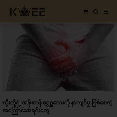
Skip
to
content
View
Larger
Image
ကွီးတို့ရဲ့ အဖိုးတန် ရွှေဥလေးကို နာကျင်မှု ဖြစ်စေတဲ့
အကြောင်းအရင်းတွေ