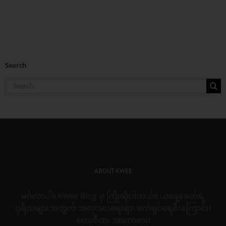
Search
Search
for:
ABOUT KWEE
မင်္ဂလာပါ။ Kwee Blog မှ ကြိုဆိုပါတယ်။ ယနေ့ခေတ်ရဲ့
ပုရိသများအတွက် အလှအပရေးရာ၊ ဖက်ရှင်ရေစီးကြောင်း၊
တေးဂီတ၊ အားကစား၊