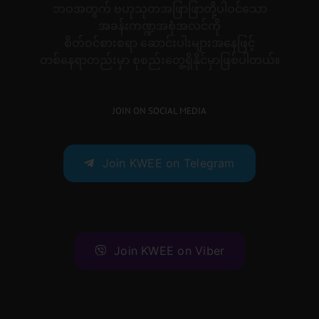
ဘဝအတွက် ဗဟုသုတအဖြာဖြာတို့ပါဝင်သော
အခန်းကဏ္ဍအစုံအလင်ကို
စိတ်ဝင်စားစရာ ဆောင်းပါးများအနေဖြင့်
တစ်နေရာတည်းမှာ စုစည်းတွေ့ရှိနိုင်မှာဖြစ်ပါတယ်။
JOIN ON SOCIAL MEDIA
Join KWEE on Telegram
Join KWEE on Viber