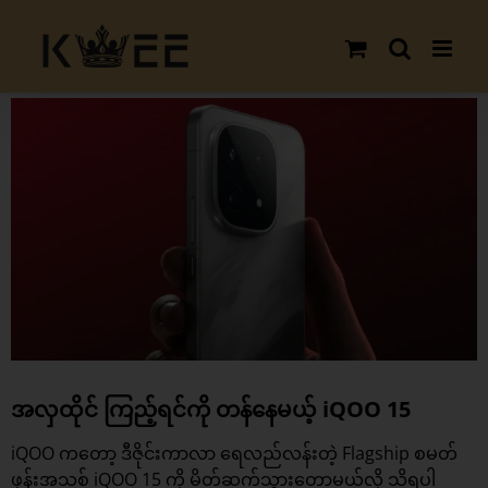
Skip
to
content
View
Larger
Image
အလှထိုင် ကြည့်ရင်ကို တန်နေမယ့် iQOO 15
iQOO ကတော့ ဒီဇိုင်းကာလာ ရေလည်လန်းတဲ့ Flagship စမတ်
ဖုန်းအသစ်
iQOO
15 ကို မိတ်ဆက်သွားတော့မယ်လို့ သိရပါ