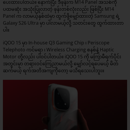
ပေးထားပါတယ်။ နောက်ပြီး ဒီဖုန်းက M14 Panel အသစ်ကို
ပထမဆုံး အသုံးပြုလာတဲ့ ဖုန်းတစ်လုံးလည်း ဖြစ်ပြီး M14
Panel က လာမယ့်နှစ်ထဲမှာ ထွက်ဖို့မျှော်ထားတဲ့ Samsung ရဲ့
Galaxy S26 Ultra မှာ ပါလာမယ့်လို့ သတင်းတွေ ထွက်ထားတာ
ပါ။
iQOO 15 မှာ In-house Q3 Gaming Chip ၊ Periscope
Telephoto ကင်မရာ ၊ Wireless Charging စနစ်နဲ့ Haptic
Motor တို့လည်း ပါဝင်ပါတယ်။ iQOO 15 ကို မကြာမီရက်ပိုင်း
အတွင်းမှာ တရားဝင်ကြေညာမယ်လို့ မျှော်လင့်ရပေမယ့် မိတ်
ဆက်မယ့် ရက်အတိအကျကိုတော့ မသိရသေးပါဘူး။