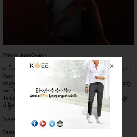
Photo : innoGyan •
ကင်မရာ ဒီဇိုင်းကတော့ iQOO 13 နဲ့ဆင်တူတဲ့ Squircle-shaped
Rear ကင်မရာ Island နဲ့လာမှာဖြစ်ပြီး Metal Frame နဲ့
တည်ဆောက်ထားမှာ ဖြစ်ပါတယ်။ ထွက်ပေါ်လာတဲ့ သတင်းတွေ
အရ 100X Digital Zoom Support ပေးထားတဲ့ Periscope-
Telephoto Sensor အပါအဝင် ကျောဘက်မှာ ကင်မရာ ၃ လုံး
ပါရှိမယ်လို့ သိထားရပါတယ်။
Source :
GSMArena.com
Featured Photo : Notebookcheck