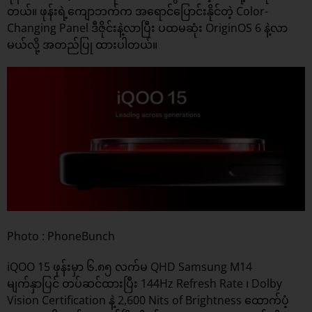
တယ်။ ဖုန်းရဲ့ကျောဘက်က အရောင်ပြောင်းနိုင်တဲ့ Color-
Changing Panel ဒီဇိုင်းနဲ့လာပြီး ပထမဆုံး OriginOS 6 နဲ့လာ
မယ်လို့ အတည်ပြု ထားပါတယ်။
Photo : PhoneBunch
iQOO 15 ဖုန်းမှာ ၆.၈၅ လက်မ QHD Samsung M14
မျက်နှာပြင် တပ်ဆင်ထားပြီး 144Hz Refresh Rate ၊ Dolby
Vision Certification နဲ့ 2,600 Nits of Brightness ထောက်ပံ့