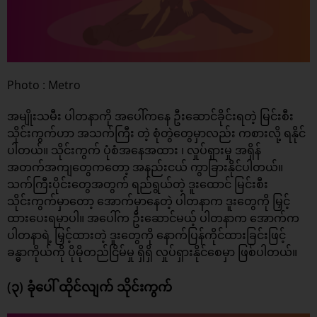
Photo : Metro
အမျိုးသမီး ပါတနာကို အပေါ်ကနေ ဦးဆောင်ခိုင်းရတဲ့ မြင်းစီး
သိုင်းကွက်ဟာ အသက်ကြီး တဲ့ စုံတွဲတွေမှာလည်း ကစားလို့ ရနိုင်
ပါတယ်။ သိုင်းကွက် ပုံစံအနေအထား ၊ လှုပ်ရှားမှု အရှိန်
အတက်အကျတွေကတော့ အနည်းငယ် ကွာခြားနိုင်ပါတယ်။
သက်ကြီးပိုင်းတွေအတွက် ရည်ရွယ်တဲ့ ဒူးထောင် မြင်းစီး
သိုင်းကွက်မှာတော့ အောက်မှာနေတဲ့ ပါတနာက ဒူးတွေကို မြှင့်
ထားပေးရမှာပါ။ အပေါ်က ဦးဆောင်မယ့် ပါတနာက အောက်က
ပါတနာရဲ့ မြှင့်ထားတဲ့ ဒူးတွေကို နောက်ပြန်ကိုင်ထားခြင်းဖြင့်
ခန္ဓာကိုယ်ကို ပိုမိုတည်ငြိမ်မှု ရှိရှိ လှုပ်ရှားနိုင်စေမှာ ဖြစ်ပါတယ်။
(၃) ခုံပေါ် ထိုင်လျက် သိုင်းကွက်