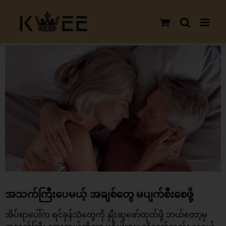
Skip
to
content
View
Larger
Image
အသက်ကြီးပေမယ့် အချစ်တွေ မပျက်စီးစေဖို့
အိပ်ရာပေါ်က ရင်ခုန်သံတွေကို နှိုးဆွဖော်ထုတ်ဖို့ ဘယ်တော့မှ