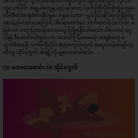
အသက်ကြီး သွားတယ်ဆိုတာ မရှိပါဘူး။ သို့သော်လည်း လူငယ်
လူလတ်ပိုင်း အရွယ်တွေနဲ့ ယှဉ်ရင်တော့ သက်ကြီးပိုင်းစုံတွဲတွေမှာ
လိင်စိတ်အာရုံခံစားနိုင်စွမ်း ကျဆင်းတာ ၊ ရုပ်ပိုင်းဆိုင်ရာ ကြံ့ခိုင်မှု
အားနည်းလာတာကြောင့် အိပ်ရာထက်မှာ သက်တောင့်သက်သာ မ
ဖြစ်တာ စတဲ့ ပြဿနာလေးတွေ ကြုံရနိုင်ပါတယ်။ ဒါပေမယ့် မပူ
ပါနဲ့။ ဒီဆောင်းပါးမှာတော့ အသက်ကြီးပေမယ့် အချစ်တွေ မ
ပျက်စီးစေဖို့ သက်ကြီးပိုင်း စုံတွဲတွေအတွက် အထူးသင့်လျော်တဲ့
လိင်မှု
သိုင်းကွက်
အချို့ကို မျှဝေပေးပါမယ်။
(၁) ဘေးတစောင်း 69 သိုင်းကွက်