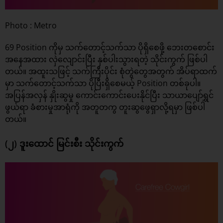
Photo : Metro
69 Position ကိုမှ သက်တောင့်သက်သာ ပိုရှိစေဖို့ ဘေးတစောင်း
အနေအထား လှဲလျောင်းပြီး နှစ်ပါးသွားရတဲ့ သိုင်းကွက် ဖြစ်ပါ
တယ်။ အထူးသဖြင့် သက်ကြီးပိုင်း စုံတွဲတွေအတွက် အိပ်ရာထက်
မှာ သက်တောင့်သက်သာ ပိုပြီးရှိစေမယ့် Position တစ်ခုပါ။
အပြန်အလှန် နှိုးဆွမှု ကောင်းကောင်းပေးနိုင်ပြီး သာယာပျော်ရွှင်
ဖွယ်ရာ ခံစားမှုအာရုံကို အတူတကွ တူးဆွဖွေရှာလို့ရမှာ ဖြစ်ပါ
တယ်။
(၂) ဒူးထောင် မြင်းစီး သိုင်းကွက်