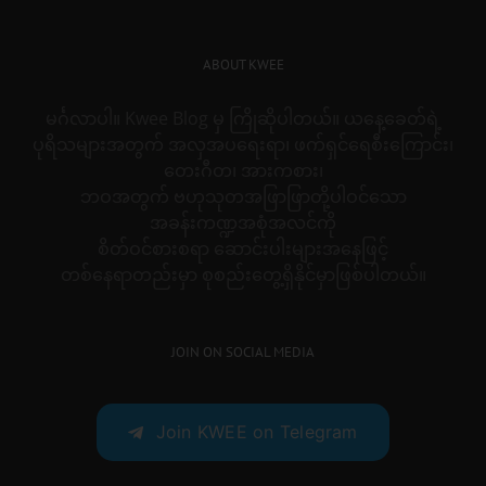
ABOUT KWEE
မင်္ဂလာပါ။ Kwee Blog မှ ကြိုဆိုပါတယ်။ ယနေ့ခေတ်ရဲ့
ပုရိသများအတွက် အလှအပရေးရာ၊ ဖက်ရှင်ရေစီးကြောင်း၊
တေးဂီတ၊ အားကစား၊
ဘဝအတွက် ဗဟုသုတအဖြာဖြာတို့ပါဝင်သော
အခန်းကဏ္ဍအစုံအလင်ကို
စိတ်ဝင်စားစရာ ဆောင်းပါးများအနေဖြင့်
တစ်နေရာတည်းမှာ စုစည်းတွေ့ရှိနိုင်မှာဖြစ်ပါတယ်။
JOIN ON SOCIAL MEDIA
Join KWEE on Telegram