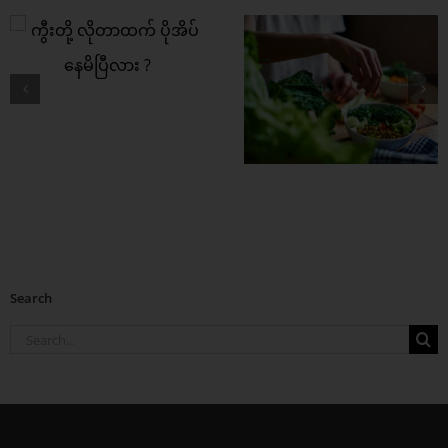
ကွီးတို့ရဲ့ အကြား
အာရုံ ပိုကောင်းစေဖို့
ဒါတွေစားပေး
Search
Search
for: