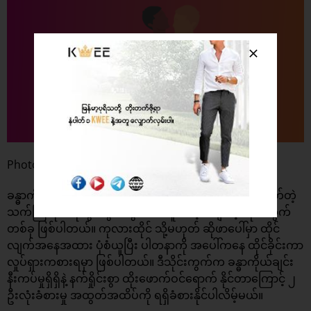
Photo : Metro
ခန္ဓာကိုယ်အောက်ပိုင်း ကြံ့ခိုင်မှု အားနည်းသူတွေ ၊ ခါးနာတတ်တဲ့
သက်ကြီးပိုင်း စုံတွဲတွေအတွက် အထူးသင့်လျော်တဲ့ သိုင်းကွက်
တစ်ခု ဖြစ်ပါတယ်။ ကုလားထိုင် သို့မဟုတ် ဆိုဖာပေါ်မှာ ထိုင်
လျက်အနေအထား ပုံစံယူပြီး ပါတနာကို အပေါ်ကနေ ထိုင်ခိုင်းကာ
လှုပ်ရှားကစားရမှာ ဖြစ်ပါတယ်။ ဒီသိုင်းကွက်က ခန္ဓာကိုယ်ချင်း
နီးကပ်မှုရှိရှိနဲ့ နက်ရှိုင်းစွာ ထိုးဖောက်ဝင်ရောက် နိုင်တာကြောင့် ၂
ဦးလုံးခံစားမှု အထွတ်အထိပ်ကို ရရှိခံစားနိုင်ပါလိမ့်မယ်။