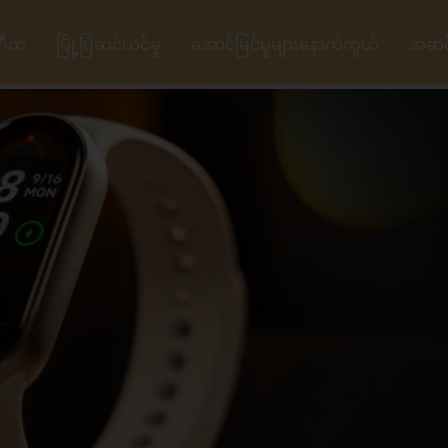
ဂီတ
မြို့ပြဆင်ယင်မှု
အောင်မြင်မှုများနောက်ကွယ်
အဆင့်