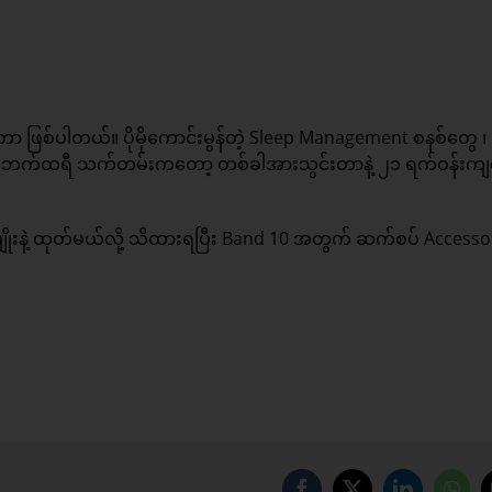
ားတာ ဖြစ်ပါတယ်။ ပိုမိုကောင်းမွန်တဲ့ Sleep Management စနစ်တွေ ၊
ပြီး ဘက်ထရီ သက်တမ်းကတော့ တစ်ခါအားသွင်းတာနဲ့ ၂၁ ရက်ဝန်းကျ
မျိုးနဲ့ ထုတ်မယ်လို့ သိထားရပြီး Band 10 အတွက် ဆက်စပ် Accesso