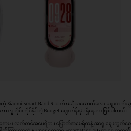
ရောင်းချခဲ့တဲ့ Xiaomi Smart Band 9 ထက် မဆိုသလောက်လေး ဈေးတက်သွ
ဟာ လူတိုင်းကိုင်နိုင်တဲ့ Budget ဈေးတန်းမှာ ရှိနေတာ ဖြစ်ပါတယ်။
ပဲ ဥရောပ ၊ လက်တင်အမေရိက ၊ မြောက်အမေရိကနဲ့ အာရှ ဈေးကွက်တွ
ိ ပေါက်ကြားလာတဲ့ Rumor တွေအရ Smart Band 10 ဟာ ရှေ့ကထွက်ခဲ