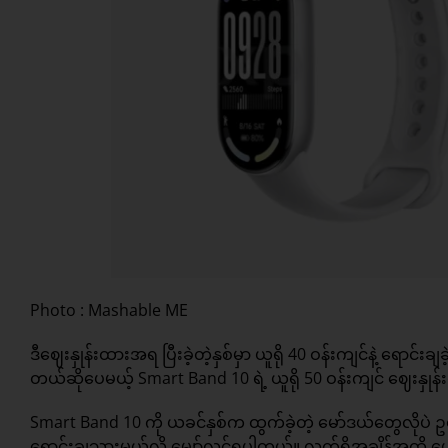
Photo : Mashable ME
ဒီဈေးနှုန်းထားအရ ပြီးခဲ့တဲ့နှစ်မှာ ယူရို 40 ဝန်းကျင်နဲ့ 
တယ်ဆိုပေမယ့် Smart Band 10 ရဲ့ ယူရို 50 ဝန်းကျင် ဈေးနှုန်း
Smart Band 10 ကို ယခင်နှစ်က ထွက်ခဲ့တဲ့ မော်ဒယ်တွေလို
ရောင်းချသွားမယ်လို့ မျှော်လင့်ရပါတယ်။ လက်ရှိအချိန်အထ