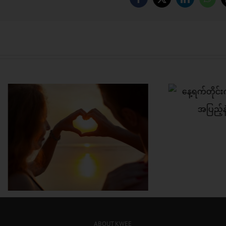
Facebook
X
LinkedIn
Wha
က်တိုင်းကို လန်းဆန်းတက်
ှု အပြည့်နဲ့ ဖြတ်သန်းနိုင်ဖို့
စိတ်လေး အေးချမ်
အချစ်ရေးတစ်ခု ဘ
တည်ဆောက်မလဲ
ABOUT KWEE