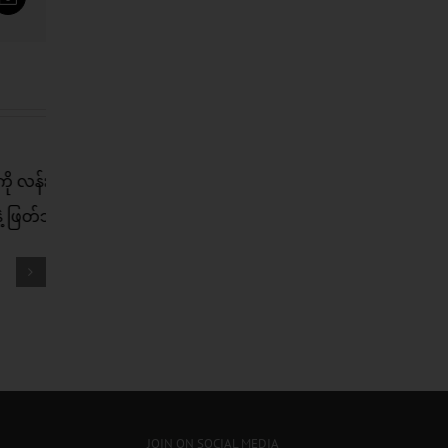
tsApp
Email
းရတဲ့
ဘာမှထွေထွေထူးထူး မလုပ်ရပဲ
ယ်လို
ကျန်းမာတဲ့ ဆံသားကို ပိုင်ဆိုင်
 ?
နိုင်ဖို့
JOIN ON SOCIAL MEDIA