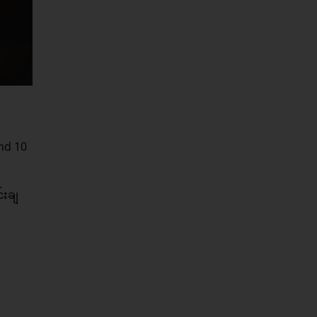
and 10
်းချ