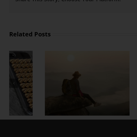
Related Posts
နေ့ရ
ကြွမ
တွဲတာကြာလေ အချစ်တွေ ပို
တိုးလာစေဖို့