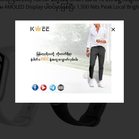
AMOLED Display ပါဝင်မှာဖြစ်ပြီး 1,500 Nits Peak Local Brig