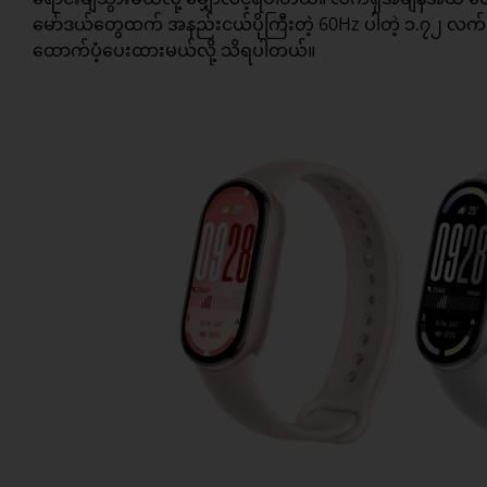
မော်ဒယ်တွေထက် အနည်းငယ်ပိုကြီးတဲ့ 60Hz ပါတဲ့ ၁.၇၂ လက်မ 
ထောက်ပံ့ပေးထားမယ်လို့ သိရပါတယ်။