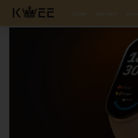
Skip
to
Home
အားကစား
တေး
content
View
Larger
Image