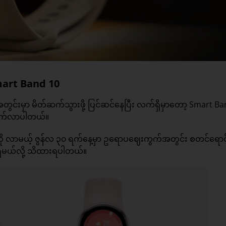
Smart Band 10
အတွင်းမှာ မိတ်ဆက်သွားဖို့ ပြင်ဆင်နေပြီး လက်ရှိမှာတော့ Smart B
 ထွက်လာပါတယ်။
ု လာမယ့် ဇွန်လ ၃၀ ရက်နေ့မှာ ဥရောပဈေးကွက်အတွင်း စတင်ရောင
် ရှိမယ်လို့ သိထားရပါတယ်။