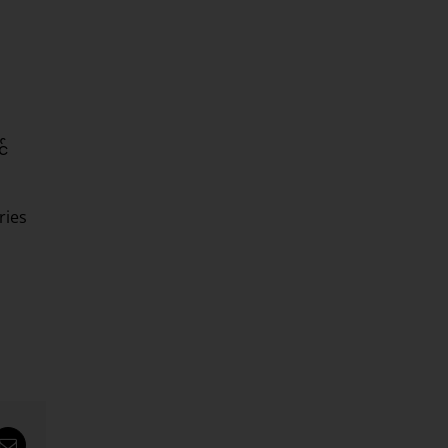
င်
ries