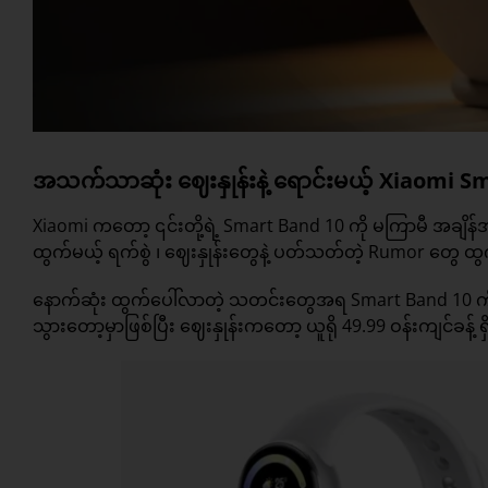
အသက်သာဆုံး ဈေးနှုန်းနဲ့ ရောင်းမယ့် Xiaomi 
Xiaomi
ကတော့ ၎င်းတို့ရဲ့ Smart Band 10 ကို မကြာမီ အချိန်
ထွက်မယ့် ရက်စွဲ ၊ ဈေးနှုန်းတွေနဲ့ ပတ်သတ်တဲ့ Rumor တွေ
နောက်ဆုံး ထွက်ပေါ်လာတဲ့ သတင်းတွေအရ Smart Band 10 ကိ
သွားတော့မှာဖြစ်ပြီး ဈေးနှုန်းကတော့ ယူရို 49.99 ဝန်းကျင်ခန့