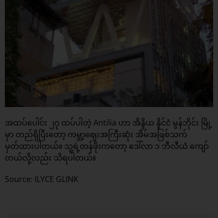
အထပ်ပေါင်း ၂၇ ထပ်ပါတဲ့ Antilia ဟာ အိန္ဒိယ နိူင်ငံ မွန်ဘိုင်း မြို့
မှာ တည်ရှိပြီးတော့ ကမ္ဘာ့ဈေးအကြီးဆုံး အိမ်အဖြစ်သက်
မှတ်ထားပါတယ်။ သူ့ရဲ့တန်ဖိုးကတော့ ဒေါ်လာ ၁ ဘီလီယံ ကျော်
တယ်လို့လည်း သိရပါတယ်။
Source: ILYCE GLINK