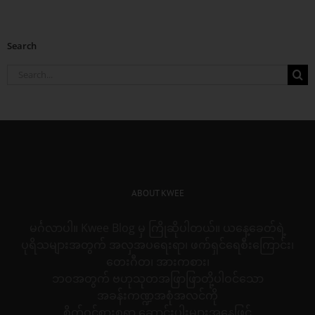
Search
Search
for:
ABOUT KWEE
မင်္ဂလာပါ။ Kwee Blog မှ ကြိုဆိုပါတယ်။ ယနေ့ခေတ်ရဲ့
ပုရိသများအတွက် အလှအပရေးရာ၊ ဖက်ရှင်ရေစီးကြောင်း၊
တေးဂီတ၊ အားကစား၊
ဘဝအတွက် ဗဟုသုတအဖြာဖြာတို့ပါဝင်သော
အခန်းကဏ္ဍအစုံအလင်ကို
စိတ်ဝင်စားစရာ ဆောင်းပါးများအနေဖြင့်