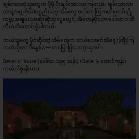
ချမ်းသာတဲ့သူတွေက ပိုပိုပြီးချမ်းသာလာကြတယ်။ ချမ်းသာလာ
တာနဲ့အမျှ ဇိမ်ခံပစ္စည်းတွေ အိမ်တွေ ဝယ်လာကြတယ်။ တစ်ချို့
ကမ္ဘာ့အချမ်းသာဆုံးဆိုတဲ့ လူတွေရဲ့ အိမ်တန်ဖိုးဟာ ဒေါ်လာ ၁ ဘီ
လီယံထိတောင် ရှိပါတယ်။
ဘယ်သူတွေ ပိုင်ဆိုင်တဲ့ အိမ်တွေက ဘယ်လောက်ထိဈေးကြီးကြ
သလဲဆိုတာ ဒီနေ့ kwee ကပြောပြပေးသွားမှာပါ။
Beverly House (ဒေါ်လာ ၁၃၅ သန်း) ၊ Beverly တောင်ကုန်း၊
ကယ်လီဖိုးနီးယား