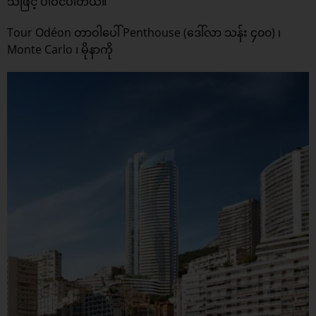
သဖြင့် ပါဝင်ပါတယ်။
Tour Odéon တာဝါပေါ် Penthouse (ဒေါ်လာ သန်း ၄၀၀) ၊
Monte Carlo ၊ မိုနာကို