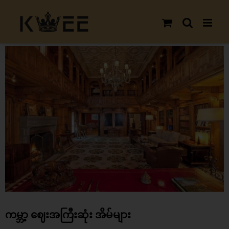
Skip
to
content
View
Larger
Image
ကမ္ဘာ့ ဈေးအကြီးဆုံး အိမ်များ