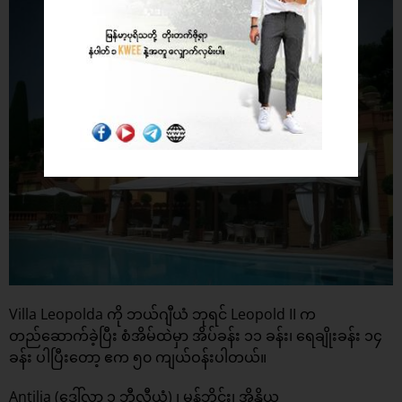
Villa Leopolda ကို ဘယ်ဂျီယံ ဘုရင် Leopold II က
တည်ဆောက်ခဲ့ပြီး စံအိမ်ထဲမှာ အိပ်ခန်း ၁၁ ခန်း၊ ရေချိုးခန်း ၁၄
ခန်း ပါပြီးတော့ ဧက ၅၀ ကျယ်ဝန်းပါတယ်။
Antilia (ဒေါ်လာ ၁ ဘီလီယံ) ၊ မွန်ဘိုင်း၊ အိန္ဒိယ