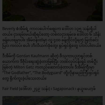
Beverly စံအိမ်ရဲ့ ကာလပေါက်ဈေးက ဒေါ်လာ ၁၃၅ သန်းရှိပါ
တယ်။ ငှားရမ်းမယ်ဆိုရင်တော့ တစ်လငှားရမ်းခ ဒေါ်လာ ၆ သိန်း
ခန့်ပေးရမှာပါ။ အိမ်ဝန်းထဲမှာ လူ ၄၀၀ ခန့်ထိုင်လို့ရတဲ့ မြတ်ခင်း
ပြင်၊ ကလပ်၊ စပါ၊ ဘိလိယက်ခုံတွေ၊ ရုပ်ရှင်ရုံတွေ ပါဝင်ပါတယ်။
ဒီအိမ်ကို Gordan Kaufmann ဆိုတဲ့ ဗီသုကာပညာရှင်တစ်
ယောက်က ဒီဇိုင်းရေးဆွဲခဲ့တာဖြစ်ပြီး ဘဏ်လုပ်ငန်းရှင် တစ်ဦး
ဖြစ်တဲ့ Milton Getz ကတည်ဆောက်ခဲ့တာပါ။ ဒီအိမ်ကြီးမှာ
“The Godfather”, “The Bodyguard” တို့လိုနာမည်ကြီးရုပ်ရှင်
တွေ ရိုက်ကူးခဲ့ပါသေးတယ်။
Fair Field (ဒေါ်လာ ၂၄၉ သန်း) ၊ Sagaponack ၊ နယူးယော့ခ်