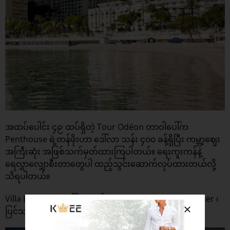
အထပ်ပေါင်း ၄၉ ထပ်ရှိတဲ့ Tour Odéon တာဝါပေါ်က
Penthouse ရဲ့တန်ဖိုးဟာ ဒေါ်လာ သန်း ၄၀၀ ခန့်ရှိပြီး ကမ္ဘာ့ဈေး
အကြီးဆုံး အဖြစ်သက်မှတ်ထားကြပါတယ်။ ရေးကူးကန်နဲ့
ရေလွှာလျှောစီးတာတွေပါ ထည့်သွင်းဆောက်လုပ်ထားတယ်လို့
သိရပါတယ်။
Villa Leopolda (ဒေါ်လာ သန်း ၇၅၀) ၊ Villefranche-sur-mer ၊
ပြင်သစ်