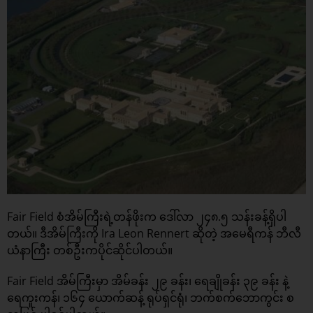
Fair Field စံအိမ်ကြီးရဲ့တန်ဖိုးက ဒေါ်လာ ၂၄၈.၅ သန်းခန့်ရှိပါ
တယ်။ ဒီအိမ်ကြီးကို Ira Leon Rennert ဆိုတဲ့ အမေရီကန် ဘီလီ
ယံနာကြီး တစ်ဦးကပိုင်ဆိုင်ပါတယ်။
Fair Field အိမ်ကြီးမှာ အိမ်ခန်း ၂၉ ခန်း၊ ရေချိုခန်း ၃၉ ခန်း နဲ့
ရေကူးကန်၊ ၁၆၄ ယောက်ဆန့် ရုပ်ရှင်ရုံ၊ ဘက်စက်ဘောကွင်း စ