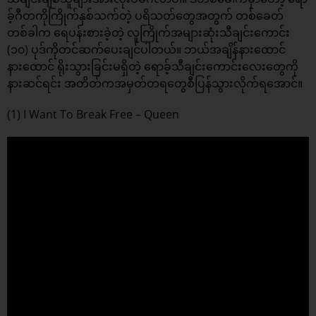
ခ့်ဂီတကိုကြိုက်နှစ်သက်တဲ့ ပရိသတ်တွေအတွက် တစ်ခေတ်
တစ်ခါက ရေပန်းစားခဲ့တဲ့ လူကြိုက်အများဆုံးသီချင်းကောင်း
(၁၀) ပုဒ်ကိုတင်ဆက်ပေးချင်ပါတယ်။ ဘယ်အချိန်နားထောင်
နားထောင် ရိုးသွားခြင်းမရှိတဲ့ ရောခ့်သီချင်းကောင်းလေးတွေကို
နားဆင်ရင်း အတိတ်ကအမှတ်တရတွေစီပြန်သွားလိုက်ရအောင်။
(1) I Want To Break Free – Queen