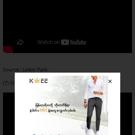
Source : Linkin Park
(7) Smells Like Teen Spirit – Nirvana