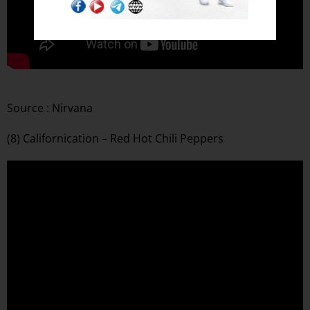
Source : Nirvana
(8) Californication – Red Hot Chili Peppers