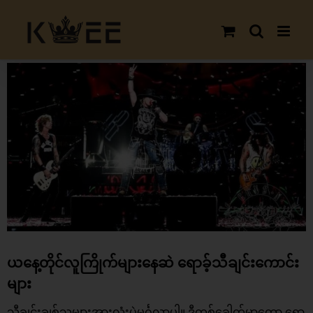
Skip
to
content
View
Larger
Image
ယနေ့တိုင်လူကြိုက်များနေဆဲ ရောခ့်သီချင်းကောင်း
များ
သီချင်းချစ်သူများအားလုံးပဲမင်္ဂလာပါ။ ဒီတစ်ခေါက်မှာတော့ ရော