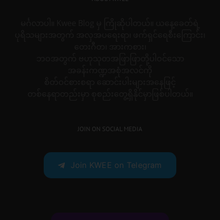
မင်္ဂလာပါ။ Kwee Blog မှ ကြိုဆိုပါတယ်။ ယနေ့ခေတ်ရဲ့
ပုရိသများအတွက် အလှအပရေးရာ၊ ဖက်ရှင်ရေစီးကြောင်း၊
တေးဂီတ၊ အားကစား၊
ဘဝအတွက် ဗဟုသုတအဖြာဖြာတို့ပါဝင်သော
အခန်းကဏ္ဍအစုံအလင်ကို
စိတ်ဝင်စားစရာ ဆောင်းပါးများအနေဖြင့်
တစ်နေရာတည်းမှာ စုစည်းတွေ့ရှိနိုင်မှာဖြစ်ပါတယ်။
JOIN ON SOCIAL MEDIA
Join KWEE on Telegram