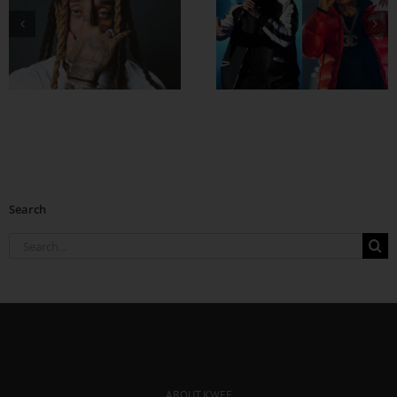
ပရိသတ်တွေကို နေ
Drake နဲ့ Central
လှန်းထားတဲ့ Cardi
Cee တို့ ပေါင်းဖြုတ်
B နောက်ဆုံးတော့
ထားတဲ့ Which One
ပြန်လာပြီ
Search
Search
for:
ABOUT KWEE