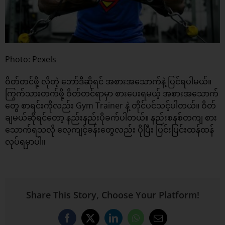
Photo: Pexels
ဝိတ်တင်ဖို့ လိုတဲ့ ဘော်ဒီဆိုရင် အစားအသောက်နဲ့ ပြင်ရပါမယ်။
ကြွက်သားတက်ဖို့ ဝိတ်တင်ရာမှာ စားပေးရမယ့် အစားအသောက်
တွေ စာရင်းကိုလည်း Gym Trainer နဲ့ တိုင်ပင်သင့်ပါတယ်။ ဝိတ်
ချမယ်ဆိုရင်တော့ နည်းနည်းပိုခက်ပါတယ်။ နည်းစနစ်တကျ စား
သောက်ရသလို လေ့ကျင့်ခန်းတွေလည်း ပိုပြီး ပြင်းပြင်းထန်ထန်
လုပ်ရမှာပါ။
Share This Story, Choose Your Platform!
Facebook
X
LinkedIn
WhatsApp
Email