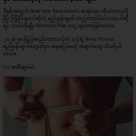
ဒီနှစ်အတွက် New Year Resolutions စာရင်းမှာ ကိုယ်ကာယပို
ပြီး ကြံ့ခိုင်ရမယ်ဆိုတဲ့ ရည်မှန်းချက် ထည့်ထားပါသလား။ ဒါဆို
ရင် ဘယ်လိုမျိုး Workout Plan တွေ ဆွဲထားဖြစ်သလဲ။
၂၀၂၀ မှာ ဖြည့်ဆည်းထားသင့်တဲ့ သင့်ရဲ့ Body Fitness
ရည်မှန်းချက်တွေထဲမှာ အခုပြောမယ့် အချက်တွေ ပါသင့်ပါ
တယ်။
(၁) အဆီချမယ်