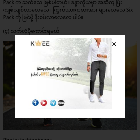
Pack က သက်သေ ဖြစ်ပါတယ်။ ခန္ဓာကိုယ်မှာ အဆီကျပြီး
ကျစ်လျစ်လာလေလေ ၊ ကြွက်သားကစားအား များလေလေ Six-
Pack ကို မြင်ဖို့ နီးစပ်လာလေလေ ပါပဲ။
(၄) သက်လုံပိုကောင်းရမယ်