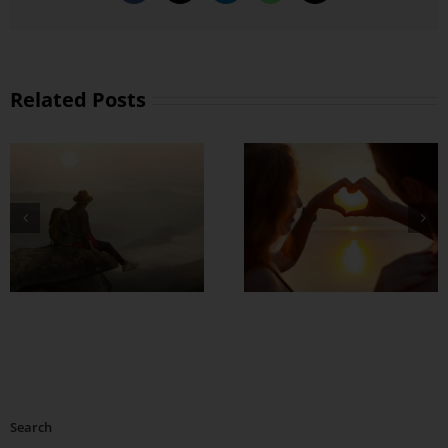
Related Posts
တွဲတာကြာလေ
အချစ်တွေ ပိုတိုးလာ
စေဖို့
Search