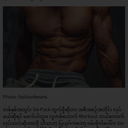
Photo: fashionbeans
တစ်နှစ်အတွင်း Six-Pack ထွက်ဖို့ဆိုတာ အစီအစဉ်အတိုင်း လုပ်
မယ်ဆိုရင် မခက်ပါဘူး။ လူတစ်ယောက် Workout ဘယ်လောက်
လုပ်သလဲဆိုတာကို သိသာတဲ့ ပြယုဂ်ကတော့ ဝမ်းဗိုက်ပေါ်က Six-