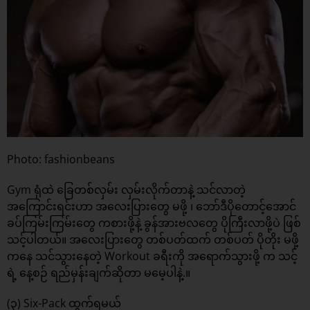
Photo: fashionbeans
Gym ရုံထဲ ခြေတစ်လှမ်း လှမ်းလိုက်တာနဲ့ သင်လာတဲ့
အကြောင်းရင်းဟာ အလေးပြားတွေ မဖို့ ၊ ဘော်ဒီပိုတောင့်အောင်
ခပ်ကြမ်းကြမ်းတွေ ကစားဖို့နဲ့ ခွန်အားဗလတွေ ပိုကြီးလာဖို့ပဲ ဖြစ်
သင့်ပါတယ်။ အလေးပြားတွေ တစ်ပတ်ထက် တစ်ပတ် ပိုတိုး မဖို့
ကနေ သင်သွားနေတဲ့ Workout ခရီးကို အရောက်သွားဖို့ က သင့်
ရဲ့ နေ့စဉ် ရည်မှန်းချက်ဆိုတာ မမေ့ပါနဲ့.။
(၃) Six-Pack ထွက်ရမယ်