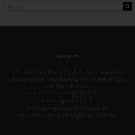
Search
for:
ABOUT KWEE
မင်္ဂလာပါ။ Kwee Blog မှ ကြိုဆိုပါတယ်။ ယနေ့ခေတ်ရဲ့
ပုရိသများအတွက် အလှအပရေးရာ၊ ဖက်ရှင်ရေစီးကြောင်း၊
တေးဂီတ၊ အားကစား၊
ဘဝအတွက် ဗဟုသုတအဖြာဖြာတို့ပါဝင်သော
အခန်းကဏ္ဍအစုံအလင်ကို
စိတ်ဝင်စားစရာ ဆောင်းပါးများအနေဖြင့်
တစ်နေရာတည်းမှာ စုစည်းတွေ့ရှိနိုင်မှာဖြစ်ပါတယ်။