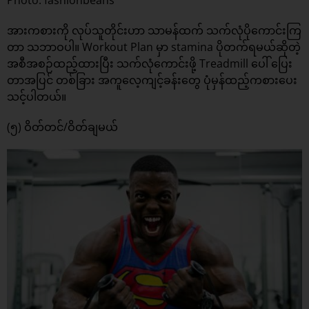
Photo: fashionbeans
အားကစားကို လုပ်သူတိုင်းဟာ သာမန်ထက် သက်လုံပိုကောင်းကြ
တာ သဘာဝပါ။ Workout Plan မှာ stamina ပိုတက်ရမယ်ဆိုတဲ့
အစီအစဉ်ထည့်ထားပြီး သက်လုံကောင်းဖို့ Treadmill ပေါ် ပြေး
တာအပြင် တစ်ခြား အကူလေ့ကျင့်ခန်းတွေ ပုံမှန်ထည့်ကစားပေး
သင့်ပါတယ်။
(၅) ဝိတ်တင်/ဝိတ်ချမယ်