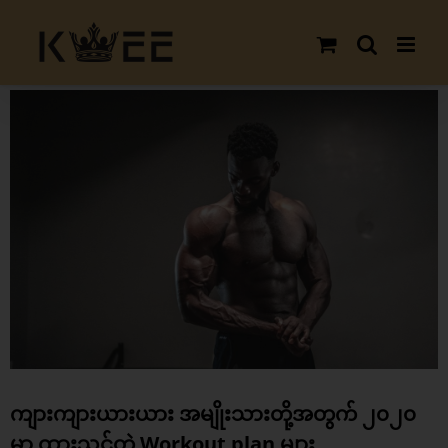
Skip
to
content
View
Larger
Image
ကျားကျားယားယား အမျိုးသားတို့အတွက် ၂၀၂၀
မှာ ထားသင့်တဲ့ Workout plan များ