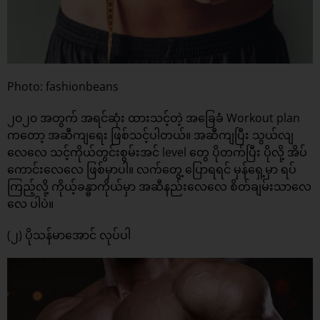
Photo: fashionbeans
၂၀၂၀ အတွက် အရင်ဆုံး ထားသင့်တဲ့ အခြေခံ Workout plan
ကတော့ အဆီကျရေး ဖြစ်သင့်ပါတယ်။ အဆီကျပြီး သွယ်လျ
လေလေ သင့်ကိုယ်တွင်းစွမ်းအင် level တွေ ပိုတက်ပြီး ပိုလို့ အိပ်
ကောင်းလေလေ ဖြစ်မှာပါ။ လက်တွေ့ ပြောရရင် မှန်ရှေ့မှာ ရပ်
ကြည့်လို့ ကိုယ့်ခန္ဓာကိုယ်မှာ အဆီနည်းလေလေ စိတ်ချမ်းသာလေ
လေ ပါပဲ။
(၂) ပိုသန်မာအောင် လုပ်ပါ