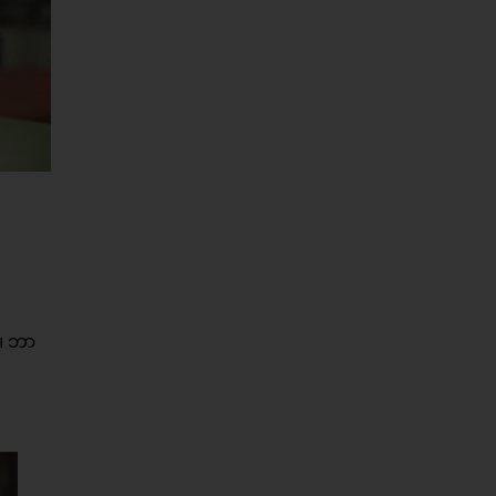
်။ ဘာ