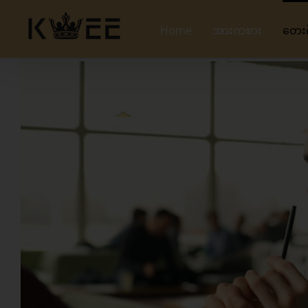
Skip
to
Home
အားကစား
တေး
content
View
Larger
Image