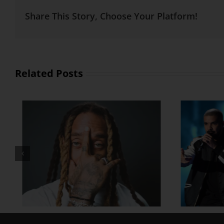
Share This Story, Choose Your Platform!
Related Posts
Drake နဲ့ Central Cee တို့
ပရိ
ာ
ပေါင်းဖြုတ်ထားတဲ့ Which
တဲ့
One