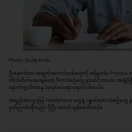
Photo: Study Finds
ဦးနှောက်ဟာ အချက်အလက်သစ်တွေကို အမြဲတမ်း Process လုပ်ဖို
တိတ်ဆိတ်အေးချမ်းတဲ့ ဂီတသံစဉ်တွေ နားဆင်တာဟာ အာရုံပိုစ
နောက်ကွယ်ကနေ အလုပ်ပေးရာ ရောက်ပါတယ်။
အရည်အသွေးမြင့် Headphone တွေနဲ့ ဂန္ဓဝင်တေးသံစဉ်တွေ န
မှတ်ဉာဏ်ကိုလည်း ပိုပြီး ကောင်းမွန်စေပါတယ်။