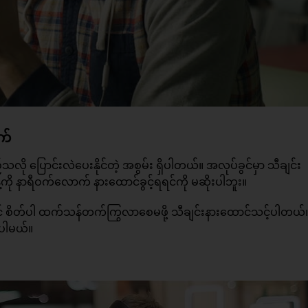
က်
ု ပြောင်းလဲပေးနိုင်တဲ့ အစွမ်း ရှိပါတယ်။ အလုပ်ခွင်မှာ သီချင်း
ို နာရီဝက်လောက် နားထောင်ခွင့်ရရင်ကို မဆိုးပါဘူး။
င်ချင် စိတ်ပါ ထက်သန်တက်ကြွလာစေမဖို့ သီချင်းနားထောင်သင့်ပါတယ
းပါမယ်။