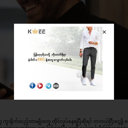
ရိုက်ထည့်တာမျိုးတွေ ထိုင်လုပ်နေရပြီဆိုရင် တကယ်ငြီးငွေ့ဖို့ 