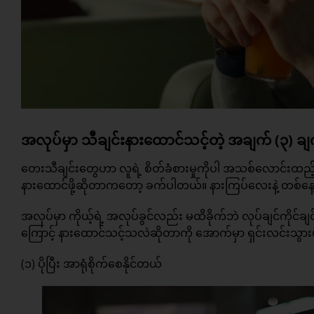
အလုပ်မှာ သီချင်းနားထောင်သင့်တဲ့ အချက် (၃) ချ
တေးသီချင်းတွေဟာ လူရဲ့ စိတ်ခံစားမှုကိုပါ အသစ်လောင်းထည့်သလိ
နားထောင်ဖို့ဆိုတာကတော့ ခက်ပါတယ်။ နားကြပ်လေးနဲ့ တစ်နေ့က
အလုပ်မှာ ကိုယ့်ရဲ့ အလုပ်ခွင်လည်း မထိခိုက်ဘဲ လုပ်ချင်ကို
ကြောင့် နားထောင်သင့်သလဲဆိုတာကို အောက်မှာ ရှင်းလင်းသွာ
(၁) ပိုပြီး အာရုံစိုက်စေနိုင်တယ်