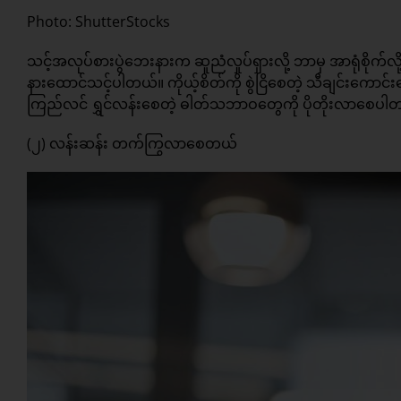
Photo: ShutterStocks
သင့်အလုပ်စားပွဲဘေးနားက ဆူညံလှုပ်ရှားလို့ ဘာမှ အာရုံစိုက်
နားထောင်သင့်ပါတယ်။ ကိုယ့်စိတ်ကို စွဲငြိစေတဲ့ သီချင်းကောင်
ကြည်လင် ရွှင်လန်းစေတဲ့ ဓါတ်သဘာဝတွေကို ပိုတိုးလာစေပါ
(၂) လန်းဆန်း တက်ကြွလာစေတယ်