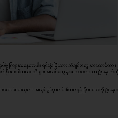
့ ကြိုးစားနေတာပါ။ ရင်းနှီးပြီးသား သီချင်းတွေ နားထောင်တာ ၊
ိုက်နိုင်စေပါတယ်။ သီချင်းအသစ်တွေ နားထောင်တာဟာ ဦးနှောက်ကိ
ားထောင်ပေးသူဟာ အလုပ်ခွင်မှာတင် စိတ်တည်ငြိမ်စေသလို ဦးနှော