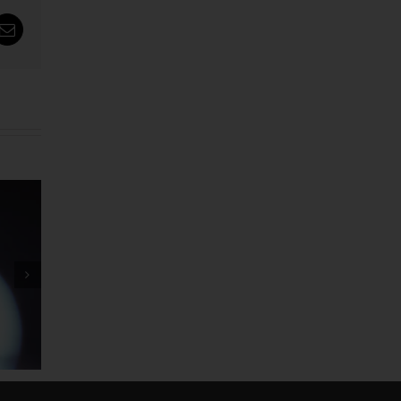
tsApp
Email
တစ်ပုဒ်ဆိုတစ်ပုဒ် အကြမ်းကြီး
Fans တွေ
တွေ ဖြုတ်တဲ့ Megan Thee
က်
Stallion