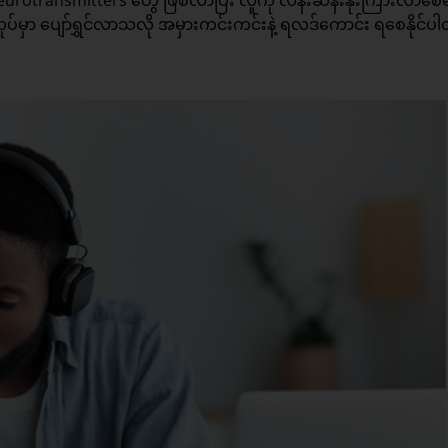
း Neurotransmitters တွေ ဖြစ်လာပြီး လူကို လန်းဆန်းနိုးကြားလာစေ
်မှာ ပျော်ရွှင်လာသလို အမှားကင်းကင်းနဲ့ ရလဒ်ကောင်း ရစေနိုင်ပ