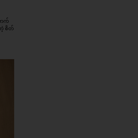
ောက်
ဲ့ စိတ်