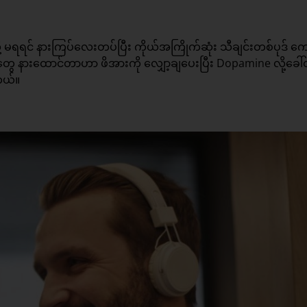
လို့ မရရင် နားကြပ်လေးတပ်ပြီး ကိုယ်အကြိုက်ဆုံး သီချင်းတစ်ပုဒ် က
းတွေ နားထောင်တာဟာ ဖိအားကို လျှော့ချပေးပြီး Dopamine လို့ခေါ်တ
တယ်။