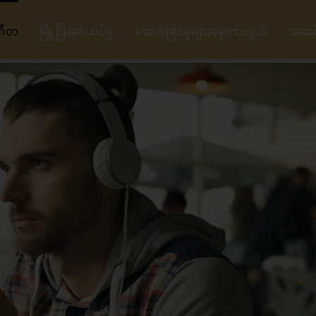
ဂီတ
မြို့ပြဆင်ယင်မှု
အောင်မြင်မှုများနောက်ကွယ်
အဆင့်