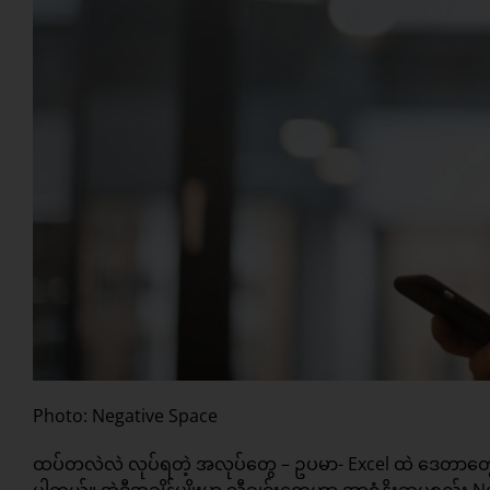
Photo: Negative Space
ထပ်တလဲလဲ လုပ်ရတဲ့ အလုပ်တွေ – ဥပမာ- Excel ထဲ ဒေတာတွေ ကူး