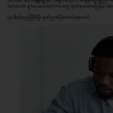
ပါတယ်။ အဲဒီအချိန်မျိုးမှာ သီချင်းတွေဟာ အာရုံနိုးဆွပစ္စည်
Serotonin နဲ့ Norepinephrine တွေ ထုတ်ပေးတာကြောင့် အလုပ
(၃) စိတ်တည်ငြိမ်ပြီး မှတ်ဉာဏ်ပိုကောင်းစေတယ်