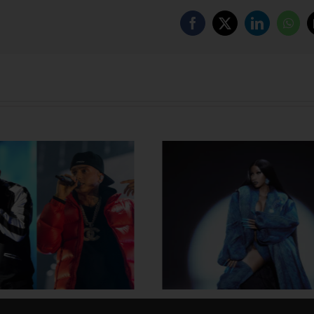
Facebook
X
LinkedIn
Wha
သတ်တွေကို နေလှန်းထား
JB နဲ့ SZA ပေါင်းပြီး 
 Cardi B နောက်ဆုံးတော့
ကို စပရိုက်တို
ပြန်လာပြီ