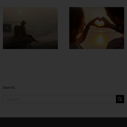
တွဲတာကြာလေ
အချစ်တွေ ပိုတိုးလာ
စေဖို့
Search
Search
for: