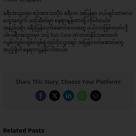
ခရီးအသွားမှာ စဉ်းစားသလိုပဲ ခရီးက အပြန်မှာ ဝယ်ချင်တာလေး
တွေအတွက် သင့်အိတ်မှာ နေရာချန်ထားဖို့ လိုပါတယ်။
အနည်းဆုံး ခရီးပြန်လက်ဆောင်လေးတွေ ဝယ်လာဖြစ်တတ်လို့
ပါ။ ခရီးအသွားမှာ သင့် Suit Case ထဲ တတ်နိုင်သလောက်
ကျစ်ကျစ်လျစ်လျစ်နဲ့ ထုပ်ပိုးသွားရင် အပြန်လက်ဆောင်တွေ
ထည့်ဖို့ပါ နေရာကျန်နိုင်ပါတယ်။
Share This Story, Choose Your Platform!
Facebook
X
LinkedIn
WhatsApp
Email
Related Posts