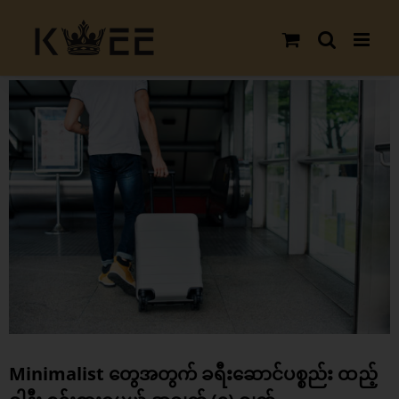
Skip
to
content
View
Larger
Image
Minimalist တွေအတွက် ခရီးဆောင်ပစ္စည်း ထည့်