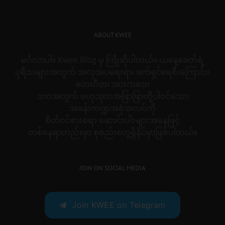
ABOUT KWEE
မင်္ဂလာပါ။ Kwee Blog မှ ကြိုဆိုပါတယ်။ ယနေ့ခေတ်ရဲ့
ပုရိသများအတွက် အလှအပရေးရာ၊ ဖက်ရှင်ရေစီးကြောင်း၊
တေးဂီတ၊ အားကစား၊
ဘဝအတွက် ဗဟုသုတအဖြာဖြာတို့ပါဝင်သော
အခန်းကဏ္ဍအစုံအလင်ကို
စိတ်ဝင်စားစရာ ဆောင်းပါးများအနေဖြင့်
တစ်နေရာတည်းမှာ စုစည်းတွေ့ရှိနိုင်မှာဖြစ်ပါတယ်။
JOIN ON SOCIAL MEDIA
Join KWEE on Telegram