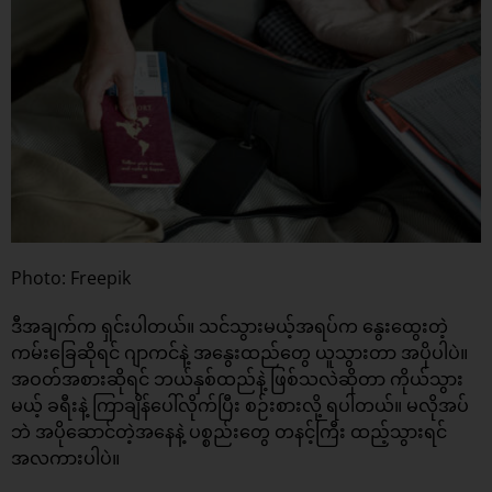
Photo: Freepik
ဒီအချက်က ရှင်းပါတယ်။ သင်သွားမယ့်အရပ်က နွေးထွေးတဲ့
ကမ်းခြေဆိုရင် ဂျာကင်နဲ့ အနွေးထည်တွေ ယူသွားတာ အပိုပါပဲ။
အဝတ်အစားဆိုရင် ဘယ်နှစ်ထည်နဲ့ ဖြစ်သလဲဆိုတာ ကိုယ်သွား
မယ့် ခရီးနဲ့ ကြာချိန်ပေါ်လိုက်ပြီး စဉ်းစားလို့ ရပါတယ်။ မလိုအပ်
ဘဲ အပိုဆောင်တဲ့အနေနဲ့ ပစ္စည်းတွေ တနင့်ကြီး ထည့်သွားရင်
အလကားပါပဲ။