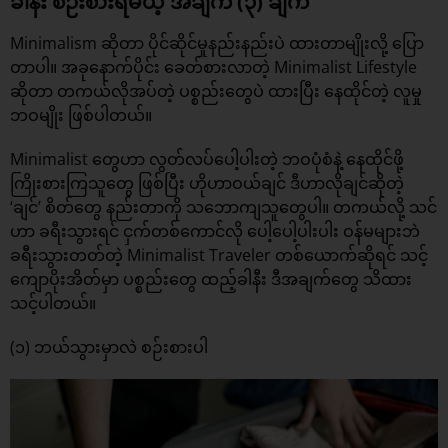
ခါနီး စဉ်းစားရမယ့် အချက် (၃) ချက်
Minimalism ဆိုတာ ပိုင်ဆိုင်မှုနည်းနည်းပဲ ထားတာမျိုးလို့ ပြော
တာပါ။ အခုနောက်ပိုင်း ခေတ်စားလာတဲ့ Minimalist Lifestyle
ဆိုတာ တကယ်လိုအပ်တဲ့ ပစ္စည်းတွေပဲ ထားပြီး နေထိုင်တဲ့ လူမှု
ဘဝမျိုး ဖြစ်ပါတယ်။
Minimalist တွေဟာ လွတ်လပ်ပေါ့ပါးတဲ့ ဘဝပုံစံနဲ့ နေထိုင်ဖို့
ကြိုးစားကြသူတွေ ဖြစ်ပြီး ဟိုဟာဝယ်ချင် ဒီဟာလိုချင်ဆိုတဲ့
‘ချင်’ စိတ်တွေ နည်းတာကို သဘောကျသူတွေပါ။ တကယ်လို့ သင်
ဟာ ခရီးသွားရင် ငှက်တစ်ကောင်လို ပေါ့ပေါ့ပါးပါး ဝန်မများဘဲ
ခရီးသွားတတ်တဲ့ Minimalist Traveler တစ်ယောက်ဆိုရင် သင့်
ကျောပိုးအိတ်မှာ ပစ္စည်းတွေ ထည့်ခါနီး ဒီအချက်တွေ သိထား
သင့်ပါတယ်။
(၁) ဘယ်သွားမှာလဲ စဉ်းစားပါ