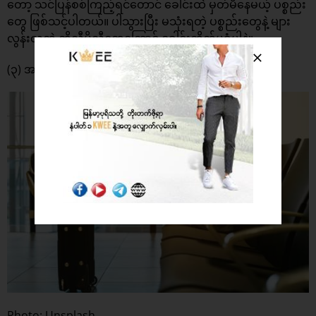
တော့ သင်ပြန်စစ်ကြည့်ရင်တောင် ခေါင်းထဲ မှတ်မိနေမယ့် ပစ္စည်း
တွေ ဖြစ်သင့်ပါတယ်။ ပါသွားပြီး မသုံးရတဲ့ ပစ္စည်းတွေနဲ့ များ
လွန်းလှတဲ့ တိုလီမိုလီတွေကြောင့် ခေါင်းကိုက်မခံပါနဲ့။
(၃) အပြန်မှာ ဘာသယ်လာမလဲ
Photo: Unsplash