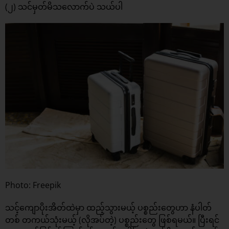
(၂) သင်မှတ်မိသလောက်ပဲ သယ်ပါ
Photo: Freepik
သင့်ကျောပိုးအိတ်ထဲမှာ ထည့်သွားမယ့် ပစ္စည်းတွေဟာ နံပါတ်
တစ် တကယ်သုံးမယ့် (လိုအပ်တဲ့) ပစ္စည်းတွေ ဖြစ်ရမယ်။ ပြီးရင်