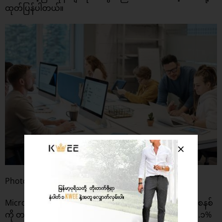
ထုတ်ပြန်ပါတယ်။
Photo: Pexels
Microsoft ဂျပန်ရုံးတွေမှာ တစ်ပတ် ၄ ရက် အလုပ်ဆင်းတဲ့ စနစ်
ကို တစ်လတာ ကျင့်သုံးပြီးချိန်မှာ လျှပ်စစ်မီတာခလည်း ၂၃.၁%