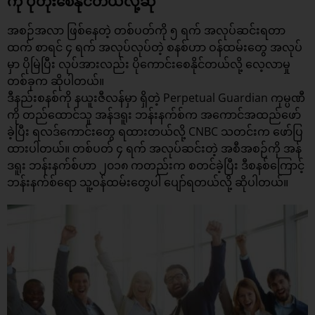
ကို ပိုတိုးစေနိုင်တယ်လို့ဆို
အစဉ်အလာ ဖြစ်နေတဲ့ တစ်ပတ်ကို ၅ ရက် အလုပ်ဆင်းရတာ
ထက် စာရင် ၄ ရက် အလုပ်လုပ်တဲ့ စနစ်ဟာ ဝန်ထမ်းတွေ အလုပ်
မှာ ပိုမြဲပြီး လုပ်အားလည်း ပိုကောင်းစေနိုင်တယ်လို့ လေ့လာမှု
တစ်ခုက ဆိုပါတယ်။
ဒီနည်းစနစ်ကို နယူးဇီလန်မှာ ရှိတဲ့ Perpetual Guardian ကုမ္ပဏီ
ကို တည်ထောင်သူ အန်ဒရူး ဘန်းနက်စ်က အကောင်အထည်ဖော်
ခဲ့ပြီး ရလဒ်ကောင်းတွေ ရထားတယ်လို့ CNBC သတင်းက ဖော်ပြ
ထားပါတယ်။ တစ်ပတ် ၄ ရက် အလုပ်ဆင်းတဲ့ အစီအစဉ်ကို အန်
ဒရူး ဘန်းနက်စ်ဟာ ၂၀၁၈ ကတည်းက စတင်ခဲ့ပြီး ဒီစနစ်ကြောင့်
ဘန်းနက်စ်ရော သူ့ဝန်ထမ်းတွေပါ ပျော်ရတယ်လို့ ဆိုပါတယ်။