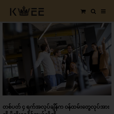
Skip
to
content
View
Larger
Image
တစ်ပတ် ၄ ရက်အလုပ်ချိန်က ဝန်ထမ်းတွေလုပ်အား