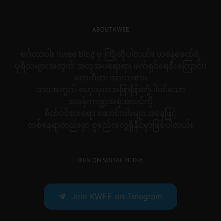
ABOUT KWEE
မင်္ဂလာပါ။ Kwee Blog မှ ကြိုဆိုပါတယ်။ ယနေ့ခေတ်ရဲ့
ပုရိသများအတွက် အလှအပရေးရာ၊ ဖက်ရှင်ရေစီးကြောင်း၊
တေးဂီတ၊ အားကစား၊
ဘဝအတွက် ဗဟုသုတအဖြာဖြာတို့ပါဝင်သော
အခန်းကဏ္ဍအစုံအလင်ကို
စိတ်ဝင်စားစရာ ဆောင်းပါးများအနေဖြင့်
တစ်နေရာတည်းမှာ စုစည်းတွေ့ရှိနိုင်မှာဖြစ်ပါတယ်။
JOIN ON SOCIAL MEDIA
Join KWEE on Telegram