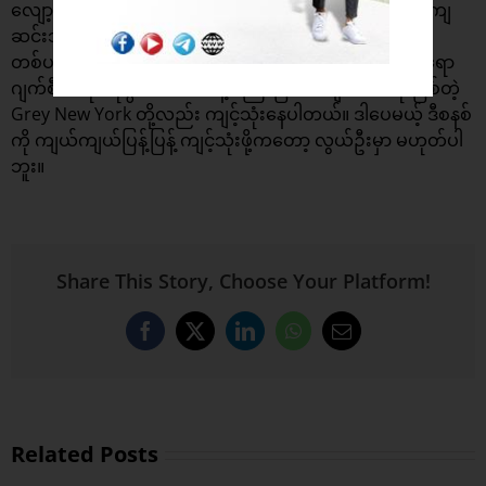
လျော့ကျသွားသလို စက္ကူပရင့်ထုတ်မှုလည်း ၅၈.၇% အထိ ကျ
ဆင်းသွားတယ်လို့ ပြောပါတယ်။
တစ်ပတ် ၄ ရက် အလုပ်ဆင်းစနစ်ကို ဘာလင်အခြေစိုက် ပရော
ဂျက်စီမံရေး ကုမ္ပဏီ Planio နဲ့ ကြော်ငြာအေဂျင်စီတစ်ခု ဖြစ်တဲ့
Grey New York တို့လည်း ကျင့်သုံးနေပါတယ်။ ဒါပေမယ့် ဒီစနစ်
ကို ကျယ်ကျယ်ပြန့်ပြန့် ကျင့်သုံးဖို့ကတော့ လွယ်ဦးမှာ မဟုတ်ပါ
ဘူး။
Share This Story, Choose Your Platform!
Facebook
X
LinkedIn
WhatsApp
Email
Related Posts