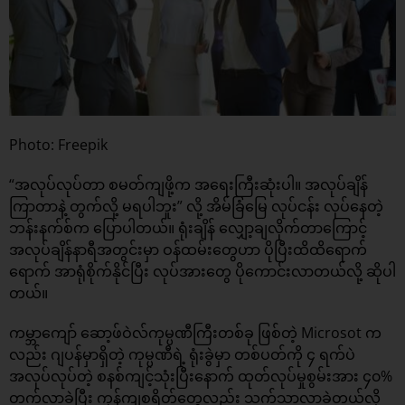
Photo: Freepik
“အလုပ်လုပ်တာ စမတ်ကျဖို့က အရေးကြီးဆုံးပါ။ အလုပ်ချိန်
ကြာတာနဲ့ တွက်လို့ မရပါဘူး” လို့ အိမ်ခြံမြေ လုပ်ငန်း လုပ်နေတဲ့
ဘန်းနက်စ်က ပြောပါတယ်။ ရုံးချိန် လျှော့ချလိုက်တာကြောင့်
အလုပ်ချိန်နာရီအတွင်းမှာ ဝန်ထမ်းတွေဟာ ပိုပြီးထိထိရောက်
ရောက် အာရုံစိုက်နိုင်ပြီး လုပ်အားတွေ ပိုကောင်းလာတယ်လို့ ဆိုပါ
တယ်။
ကမ္ဘာကျော် ဆော့ဖ်ဝဲလ်ကုမ္ပဏီကြီးတစ်ခု ဖြစ်တဲ့ Microsot က
လည်း ဂျပန်မှာရှိတဲ့ ကုမ္ပဏီရဲ့ ရုံးခွဲမှာ တစ်ပတ်ကို ၄ ရက်ပဲ
အလုပ်လုပ်တဲ့ စနစ်ကျင့်သုံးပြီးနောက် ထုတ်လုပ်မှုစွမ်းအား ၄၀%
တက်လာခဲ့ပြီး ကုန်ကျစရိတ်တွေလည်း သက်သာလာခဲ့တယ်လို့