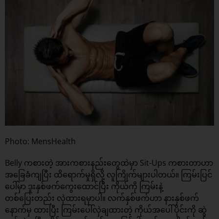
Photo: MensHealth
Belly ကစားတဲ့ အားကစားနည်းတွေထဲမှာ Sit-Ups ကစားတာဟာ
အခြေခံကျပြီး ထိရောက်မှုရှိလို့ လူကြိုက်များပါတယ်။ ကြမ်းပြင်
ပေါ်မှာ ဒူးနှစ်ဖက်ကွေးထောင်ပြီး ကိုယ်ကို ကြမ်းနဲ့
တစ်ပြေးတည်း လှဲထားရမှာပါ။ လက်နှစ်ဖက်ဟာ နားနှစ်ဖက်
နောက်မှ ထားပြီး ကြမ်းပေါ်လှဲချထားတဲ့ ကိုယ်အပေါ်ပိုင်းကို ဆွဲ