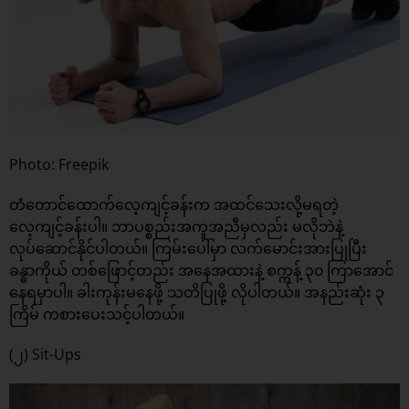
Photo: Freepik
တံတောင်ထောက်လေ့ကျင့်ခန်းက အထင်သေးလို့မရတဲ့
လေ့ကျင့်ခန်းပါ။ ဘာပစ္စည်းအကူအညီမှလည်း မလိုဘဲနဲ့
လုပ်ဆောင်နိုင်ပါတယ်။ ကြမ်းပေါ်မှာ လက်မောင်းအားပြုပြီး
ခန္ဓာကိုယ် တစ်ဖြောင့်တည်း အနေအထားနဲ့ စက္ကန့် ၃၀ ကြာအောင်
နေရမှာပါ။ ခါးကုန်းမနေဖို့ သတိပြုဖို့ လိုပါတယ်။ အနည်းဆုံး ၃
ကြိမ် ကစားပေးသင့်ပါတယ်။
(၂) Sit-Ups