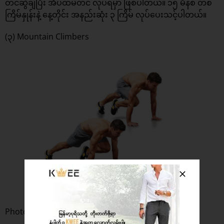
တင်ဆွဲချပြီး အိပ်ထမတင် လုပ်ရမှာ ဖြစ်ပါတယ်။ ၁၅ မိနစ် တစ်
ကြိမ်နှုန်းနဲ့ နေ့တိုင်း အနည်းဆုံး ၃ ကြိမ် လုပ်ပေးသင့်ပါတယ်။
(၃) Mountain Climbers
Photo: WorkoutBox