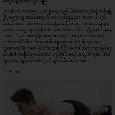
လေ့ကျင့်ခန်း (၄) မျိုး
COVID-19 ကာလမှာ Gym ရုံတွေလည်း ပိတ်ထားရသလို တစ်ချို့
မြို့တွေမှာဆို အဝင်အထွက်ပိတ်တဲ့အနေနဲ့ Lockdown ပါ လုပ်
ထားပါတယ်။ အားကစားခန်းမနဲ့ ဝေးပြီး Stay Home အနေများ
တဲ့ ကာလတွေလည်း ဖြစ်ပါတယ်။ အိမ်ထဲမှာပဲ အချိန်တွေ ကုန်နေ
ရတော့ Gym ကစားပြီး အားကစားလုပ်ထားတဲ့ ဘော်ဒီတွေ ပုံ
ပျက်သွားနိုင်ပါတယ်။ လပေါင်းများစွာ ပင်ပင်ပန်းပန်း မွေး
ယူထားတဲ့ Six Pack ပိုင်ရှင်တွေဆို ပိုပြီး စိတ်ဓါတ်ကျစရာ ဖြစ်နေ
မှာပါ။ ဒီလိုမဖြစ်ရလေအောင် ကူညီပေးမယ့် အလွယ်ကူဆုံး အိမ်
တွင်းလေ့ကျင့်ခန်းတစ်ချို့ကို မျှဝေလိုက်ပါတယ်။
(၁) Plank