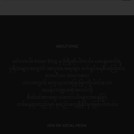
for:
ABOUT KWEE
မင်္ဂလာပါ။ Kwee Blog မှ ကြိုဆိုပါတယ်။ ယနေ့ခေတ်ရဲ့
ပုရိသများအတွက် အလှအပရေးရာ၊ ဖက်ရှင်ရေစီးကြောင်း၊
တေးဂီတ၊ အားကစား၊
ဘဝအတွက် ဗဟုသုတအဖြာဖြာတို့ပါဝင်သော
အခန်းကဏ္ဍအစုံအလင်ကို
စိတ်ဝင်စားစရာ ဆောင်းပါးများအနေဖြင့်
တစ်နေရာတည်းမှာ စုစည်းတွေ့ရှိနိုင်မှာဖြစ်ပါတယ်။
JOIN ON SOCIAL MEDIA