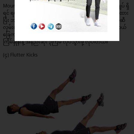
Mountain Climbers ကစားဖို့အတွက် အားကစားဖျာတစ်ချပ် ရှိ
ရင် ရပါတယ်။ ဒိုက်ထိုးမယ့်ပုံစံမျိုး လက်နဲ့ ခြေတွေ ထောက်ထား
ပြီး ဘယ်ခြေထောက် ဖြောင့်ထားချိန်မှာ ညာခြေက ရင်ဘတ်ဆီ
လှမ်းတာပါ။ ပြီးရင် ညာခြေကို တစ်ဖြောင့်တည်း ထားပြီး ဘယ်
ခြေက ရင်ဘတ်ဆီ ပြေးနေရမှာပါ။ ဒီအတိုင်း ၁၅ ခါ တစ်
ကြိမ်နှုန်းနဲ့ အနည်းဆုံး ၃ကြိမ် လုပ်သွားဖို့ လိုပါတယ်။
(၄) Flutter Kicks