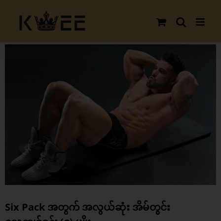
Skip
to
content
View
Larger
Image
Six Pack အတွက် အလွယ်ဆုံး အိမ်တွင်း