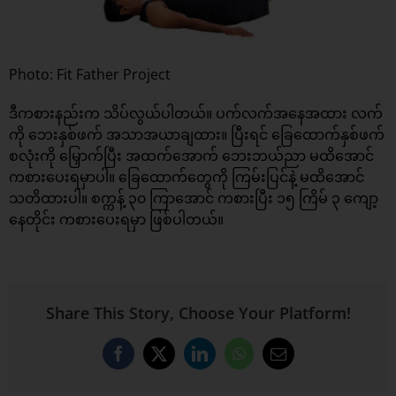
Photo: Fit Father Project
ဒီကစားနည်းက သိပ်လွယ်ပါတယ်။ ပက်လက်အနေအထား လက်
ကို ဘေးနှစ်ဖက် အသာအယာချထား။ ပြီးရင် ခြေထောက်နှစ်ဖက်
စလုံးကို မြှောက်ပြီး အထက်အောက် ဘေးဘယ်ညာ မထိအောင်
ကစားပေးရမှာပါ။ ခြေထောက်တွေကို ကြမ်းပြင်နဲ့ မထိအောင်
သတိထားပါ။ စက္ကန့် ၃၀ ကြာ‌အောင် ကစားပြီး ၁၅ ကြိမ် ၃ ကျော့
နေတိုင်း ကစားပေးရမှာ ဖြစ်ပါတယ်။
Share This Story, Choose Your Platform!
Facebook
X
LinkedIn
WhatsApp
Email