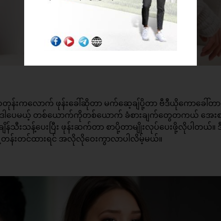
တုန်းကလောက် ဖုန်းခေါ်ဆိုတာ မက်ဆေ့ချ်ပို့တာ ဗီဒီယိုကောခေါ်တ
တယ်။ ဒါပေမယ့် တစ်ယောက်ကိုတစ်ယောက် ခံစားချက်တွေတကယ် အေး
သီးသန့်ပေးပြီး ဖုန်းဆက်တာ စာပို့တာမျိုးလုပ်ပေးဖို့လိုပါတယ်။ ဒီ
့တန်းတင်ထားရင် အလိုလိုဝေးကွာလာပါလိမ့်မယ်။