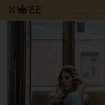
Skip
to
Home
အားကစား
တေး
content
View
Larger
Image