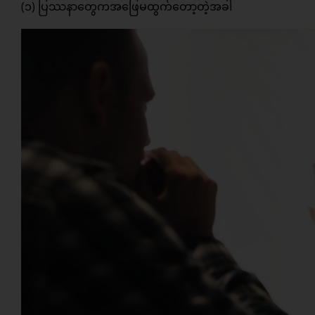
(၁) ပြဿနာတွေကအဖြေမထွက်တော့တဲ့အခါ