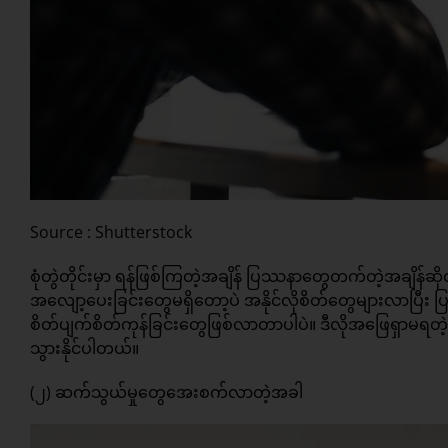
Source : Shutterstock
စုံတွဲတိုင်းမှာ ရန်ဖြစ်ကြတဲ့အချိန် ပြဿနာတွေတက်တဲ့အချိန်ဆိ
အလျော့ပေးခြင်းတွေမရှိတော့ပဲ အနိုင်လိုစိတ်တွေများလာ
စိတ်ပျက်စိတ်ကုန်ခြင်းတွေဖြစ်လာတာပါပဲ။ ဒီလိုအဖြေရှာမရ
သွားနိုင်ပါတယ်။
(၂) ဆက်သွယ်မှုတွေအေးစက်လာတဲ့အခါ