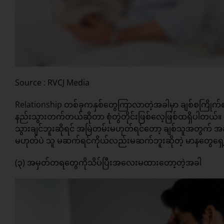
Source : RVCJ Media
Relationship တစ်ခုကနှစ်တွေကြာလာတဲ့အခါမှာ ချစ်စကြိုက်စ
နည်းသွားတက်တယ်ဆိုတာ စုံတွဲတိုင်းဖြစ်လေ့ဖြစ်ထရှိပါ
သွားချင်ဘူးဆိုရင် အမြဲတမ်းမဟုတ်ရင်တော့ ချစ်သူအတွက် အချိန်
မဟုတ်ပဲ သူ မဆက်ရင်ကိုယ်လည်းမဆက်ဘူးဆိုတဲ့ မာနတွေရှေ
(၃) အမှတ်တရတွေကိုသိပ်ပြီးအလေးမထားတော့တဲ့အခါ