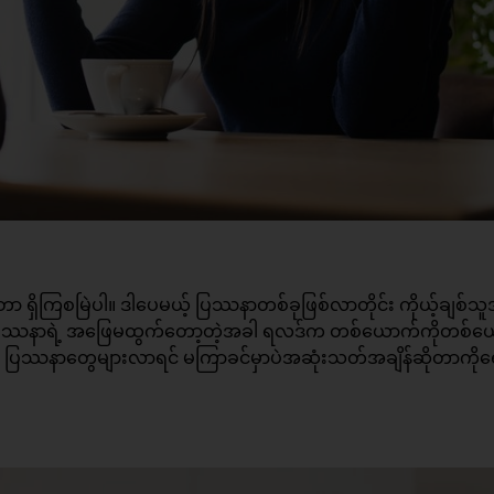
ုတာ ရှိကြစမြဲပါ။ ဒါပေမယ့် ပြဿနာတစ်ခုဖြစ်လာတိုင်း ကိုယ့်ချစ်သူ
ပြီး ပြဿနာရဲ့ အဖြေမထွက်တော့တဲ့အခါ ရလဒ်က တစ်ယောက်ကိုတစ်
တဲ့ ပြဿနာတွေများလာရင် မကြာခင်မှာပဲအဆုံးသတ်အချိန်ဆိုတာကို