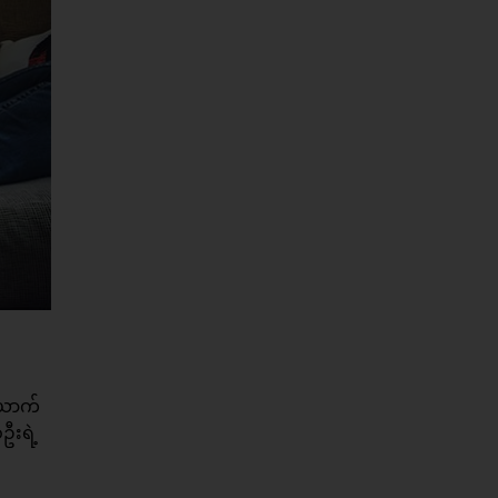
ယောက်
ဦးရဲ့