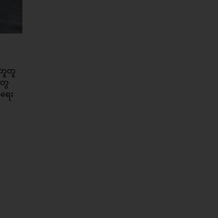
အတူတူ
တွေ
ံရေး