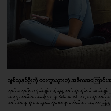
ချစ်သူနှစ်ဦးကို ဝေးကွာသွားတဲ့ အဓိကအကြောင်းအ
လူတိုင်းလူတိုင်း ကိုယ်ချစ်ရတဲ့သူနဲ့ သက်ဆုံးတိုင်ပေါင
ဝေးကွာသလိုခံစားလာကြရပြီး Relationship ရဲ့ အဆုံးသတ်အခ
ဆက်ဆံရေးကို ဝေးကွာသလိုခံစားရစေလဲဆိုတာ လေ့လာကြည့်