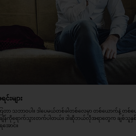
ရင်းများ
်ဖက်ချင်ကြတာ သဘာဝပါ။ ဒါပေမယ်တစ်ခါတစ်လေမှာ တစ်ယောက်နဲ့ တစ်
ျိန်ကိုရောက်သွားတက်ပါတယ်။ ဒါဆိုဘယ်လိုအရာတွေက ချစ်သူနှစ်
ရအောင်။