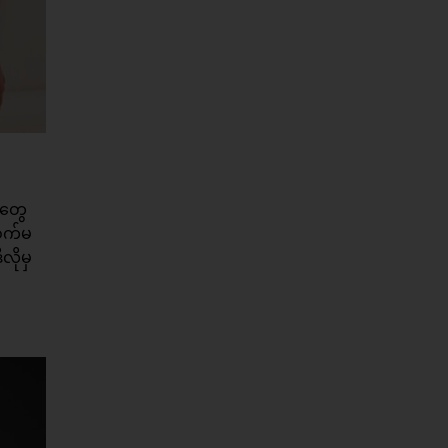
ာတွေ
စက်မ
လိုမှ