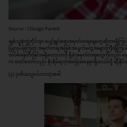
Source : Chicago Parent
ချစ်သူစုံတွဲတိုင်းမှာ ပျော်ရွှင်စရာအမှတ်တရနေ့တွေဆိုတာ
ပြုလုပ်ခဲ့ကြတဲ့ အမှတ်တရအဖြစ်အပျက်တွေအများကြီးရှိကြ
ထပ်မံဖန်တီးခြင်းမရှိတော့သလို ရှိခဲ့အမှတ်တရတွေကိုလည်း မေ
က တော်တော်လည်း စိုးရိမ်ရတဲ့အခြေအနေမှာရှိတယ်လို့ ဆိုနိုင
(၄) ဒုတိယလူဝင်လာတဲ့အခါ