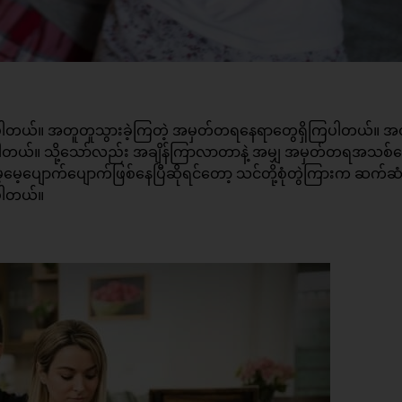
ရှိကြပါတယ်။ အတူတူသွားခဲ့ကြတဲ့ အမှတ်တရနေရာတွေရှိကြပါတယ်။ 
ပါတယ်။ သို့သော်လည်း အချိန်ကြာလာတာနဲ့ အမျှ အမှတ်တရအသစ်
့မေ့ပျောက်ပျောက်ဖြစ်နေပြီဆိုရင်တော့ သင်တို့စုံတွဲကြားက ဆက်ဆ
်ပါတယ်။