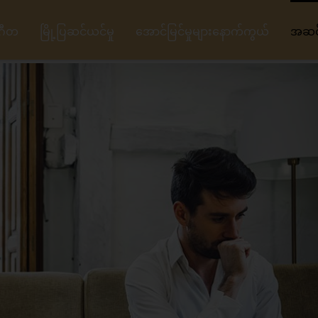
ဂီတ
မြို့ပြဆင်ယင်မှု
အောင်မြင်မှုများနောက်ကွယ်
အဆင့်