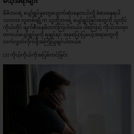
မယ့်အရာများ
မိမိဘဝရဲ့ ပျော်ရွှင်မှုတွေပျောက်ဆုံးနေတယ်လို့ ခံစားနေရပါ
သလား။ လူတစ်ချို့က သူတို့ဘဝရဲ့ ပျော်ရွှင်ခြင်းတွေကို သူတိုင်
ကိုယ်တိုင် ဖျက်စီးနေမိတက်ကြပါတယ်။ ဒါကြောင့် ကိုယ်ဘဝမှာ
တကယ်ပျော်ရွှင်မှုကို ရချင်ရင် အခုပြောပြမယ့်အရာတွေကို
လက်လွှတ်လိုက်ဖို့အကြံပြုချင်ပါတယ်။
(၁) ကိုယ့်ကိုယ်ကိုအပြစ်တင်ခြင်း