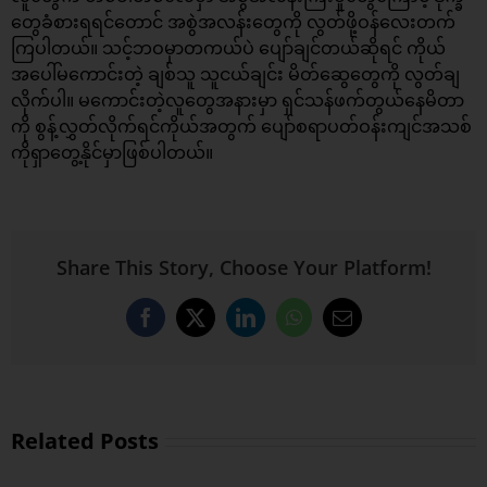
တွေခံစားရရင်တောင် အစွဲအလန်းတွေကို လွတ်ဖို့ဝန်လေးတက်
ကြပါတယ်။ သင့်ဘဝမှာတကယ်ပဲ ပျော်ချင်တယ်ဆိုရင် ကိုယ်
အပေါ်မကောင်းတဲ့ ချစ်သူ သူငယ်ချင်း မိတ်ဆွေတွေကို လွတ်ချ
လိုက်ပါ။ မကောင်းတဲ့လူတွေအနားမှာ ရှင်သန်ဖက်တွယ်နေမိတာ
ကို စွန့်လွှတ်လိုက်ရင်ကိုယ်အတွက် ပျော်စရာပတ်ဝန်းကျင်အသစ်
ကိုရှာတွေ့နိုင်မှာဖြစ်ပါတယ်။
Share This Story, Choose Your Platform!
Facebook
X
LinkedIn
WhatsApp
Email
Related Posts