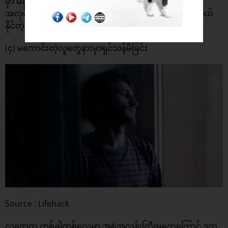
မှာ မနိုင်ဝန်ထမ်းထားမိတဲ့အရာတွေ မနိုင်ဝန်ထမ်းမိတဲ့
အလုပ်တာဝန်တွေအားလုံးကိုလျော့ချပြီး တစ်နိုင်တစ်ပိုင် ကိုယ်
နိုင်တဲ့ဝန်ကိုပဲထမ်းဆောင်သင့်ပါတယ်။
(၄) မကောင်းတဲ့လူတွေနားမှာရှင်သန်မိခြင်း
Source : Lifehack
လူတွေက တစ်ခါတစ်လေမှာ အစွဲအလန်းကြီးမှုတွေကြောင့် ဒုက္ခ