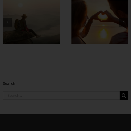
တွဲတာကြာလေ
အချစ်တွေ ပိုတိုးလာ
စေဖို့
Search
Search
for: