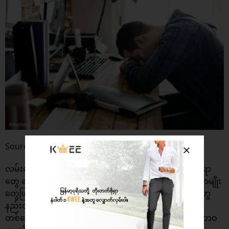
Source : Pinterest
လမ်းတွေတံတားတွေတောင် သူတို့ခံနိုင်တဲ့ဝိတ်ထက်ပိုတဲ့အရာ
တွေ မောင်းနှင်းဖြတ်သန်းမယ်ဆိုရင် ကျိုးကျတာ ပျက်စီးတာမျိုး
တွေဖြစ်လေ့ရှိပါတယ်။ လူဆိုတာလည်း လမ်းတွေတံတားတွေ
နည်းတူပါပဲ။ ကိုယ်မနိုင်တဲ့ဝန်ကို မရမကထမ်းရွက်ထားရင်
တစ်နေ့တစ်ခြားပိုပင်ပန်းလာဖို့ပဲရှိပါတယ်။ ဒါကြောင့် ကိုယ်ဘဝ