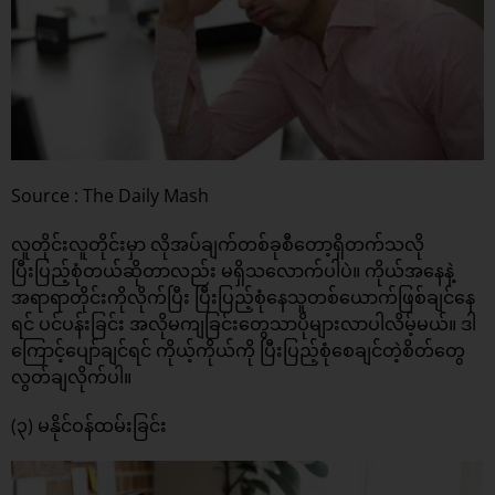
Source : The Daily Mash
လူတိုင်းလူတိုင်းမှာ လိုအပ်ချက်တစ်ခုစီတော့ရှိတက်သလို
ပြီးပြည့်စုံတယ်ဆိုတာလည်း မရှိသလောက်ပါပဲ။ ကိုယ်အနေနဲ့
အရာရာတိုင်းကိုလိုက်ပြီး ပြီးပြည့်စုံနေသူတစ်ယောက်ဖြစ်ချင်နေ
ရင် ပင်ပန်းခြင်း အလိုမကျခြင်းတွေသာပိုများလာပါလိမ့်မယ်။ ဒါ
ကြောင့်ပျော်ချင်ရင် ကိုယ့်ကိုယ်ကို ပြီးပြည့်စုံစေချင်တဲ့စိတ်တွေ
လွတ်ချလိုက်ပါ။
(၃) မနိုင်ဝန်ထမ်းခြင်း