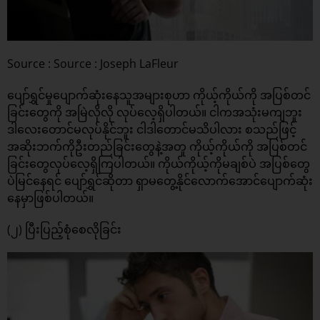
Source : Source : Joseph LaFleur
ပျော်ရွှင်မှုပျောက်ဆုံးနေသူအများစုဟာ ကိုယ့်ကိုယ်ကို အပြစ်တင်
ခြင်းတွေကို အမြဲလိုလို လုပ်လေ့ရှိပါတယ်။ ငါကအသုံးမကျဘူး
ဒါလေးတောင်မလုပ်နိုင်ဘူး ငါဒါတောင်မသိပါလား စသည်ဖြင့်
အဆိုးဘက်ကိုဦးတည်ခြင်းတွေနဲ့အတူ ကိုယ့်ကိုယ်ကို အပြစ်တင်
ခြင်းတွေလုပ်လေ့ရှိကြပါတယ်။ ကိုယ်ကိုယ့်ကိုမချစ်ပဲ အပြစ်တွေ
ပဲမြင်နေရင် ပျော်ရွှင်ဆိုတာ ရှာမတွေ့နိုင်လောက်အောင်ပျောက်ဆုံး
နေမှာဖြစ်ပါတယ်။
(၂) ပြီးပြည့်စုံစေလိုခြင်း