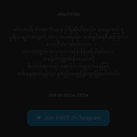
ABOUT KWEE
မင်္ဂလာပါ။ Kwee Blog မှ ကြိုဆိုပါတယ်။ ယနေ့ခေတ်ရဲ့
ပုရိသများအတွက် အလှအပရေးရာ၊ ဖက်ရှင်ရေစီးကြောင်း၊
တေးဂီတ၊ အားကစား၊
ဘဝအတွက် ဗဟုသုတအဖြာဖြာတို့ပါဝင်သော
အခန်းကဏ္ဍအစုံအလင်ကို
စိတ်ဝင်စားစရာ ဆောင်းပါးများအနေဖြင့်
တစ်နေရာတည်းမှာ စုစည်းတွေ့ရှိနိုင်မှာဖြစ်ပါတယ်။
JOIN ON SOCIAL MEDIA
Join KWEE on Telegram